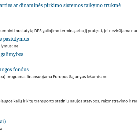
utarties ar dinaminės pirkimo sistemos taikymo trukmė
utrumpinti nustatytą DPS galiojimo terminą arba jį pratęsti, jei neviršijama
us pasiūlymus
iūlymus: ne
 galimybes
jungos fondus
(arba) programa, finansuojama Europos Sąjungos lėšomis: ne
paslaugos kelių ir kitų transporto statinių naujos statybos, rekonstravimo 
ai)
ra