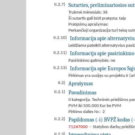
Sutarties, preliminariosios s
II.2.7)
Trukmė mėnesiais: 36
Ši sutartis gali būti pratęsta: taip
Pratęsimų aprašymas:
Perkančioji organizacija turi teisę s
Informacija apie alternatyvi
II.2.10)
Leidžiama pateikti alternatyvius pas
Informacija apie pasirinkimo
II.2.11)
Pasirinkimo galimybės: ne
Informacija apie Europos Są
II.2.13)
Pirkimas yra susijęs su projektu ir 
Aprašymas
II.2)
Pavadinimas
II.2.1)
II kategorija. Techninės priežiūros 
PVM iki 500.000 Eur be PVM
Pirkimo dalies Nr.: 2
Papildomas (-i) BVPŽ kodas (-
II.2.2)
71247000
- Statybos darbų priežiū
Įgyvendinimo vieta
II.2.3)