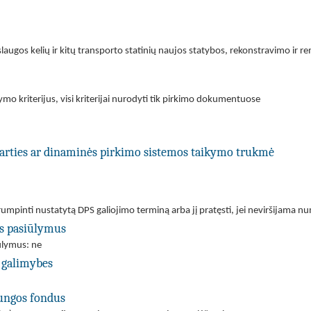
paslaugos kelių ir kitų transporto statinių naujos statybos, rekonstravimo 
ymo kriterijus, visi kriterijai nurodyti tik pirkimo dokumentuose
utarties ar dinaminės pirkimo sistemos taikymo trukmė
utrumpinti nustatytą DPS galiojimo terminą arba jį pratęsti, jei neviršijama
us pasiūlymus
iūlymus: ne
 galimybes
jungos fondus