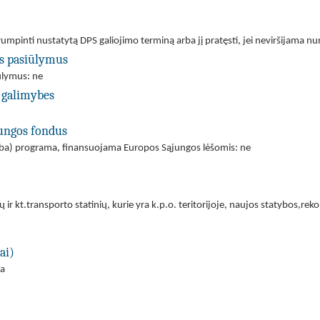
utrumpinti nustatytą DPS galiojimo terminą arba jį pratęsti, jei neviršijama
us pasiūlymus
iūlymus: ne
 galimybes
jungos fondus
(arba) programa, finansuojama Europos Sąjungos lėšomis: ne
ių ir kt.transporto statinių, kurie yra k.p.o. teritorijoje, naujos statybos,
ai)
ra