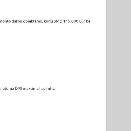
ir remonto darbų objektams, kurių SMD 145.000 Eur be
 numatoma DPS maksimali apimtis.