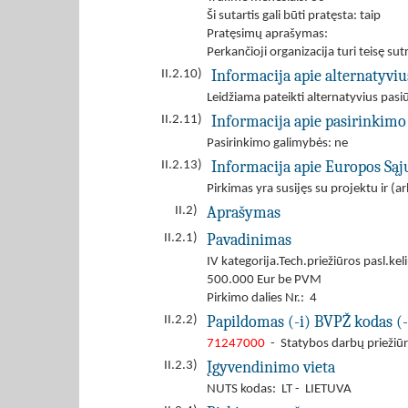
Ši sutartis gali būti pratęsta: taip
Pratęsimų aprašymas:
Perkančioji organizacija turi teisę s
Informacija apie alternatyvi
II.2.10)
Leidžiama pateikti alternatyvius pas
Informacija apie pasirinkimo
II.2.11)
Pasirinkimo galimybės: ne
Informacija apie Europos Są
II.2.13)
Pirkimas yra susijęs su projektu ir 
Aprašymas
II.2)
Pavadinimas
II.2.1)
IV kategorija.Tech.priežiūros pasl.kel
500.000 Eur be PVM
Pirkimo dalies Nr.: 4
Papildomas (-i) BVPŽ kodas (-
II.2.2)
71247000
- Statybos darbų priežiū
Įgyvendinimo vieta
II.2.3)
NUTS kodas: LT - LIETUVA