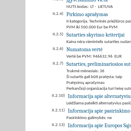
NUTS kodas: LT - LIETUVA
Pirkimo aprašymas
II.2.4)
II kategorija. Techninės priežiūros 
PVM iki 500.000 Eur be PVM
Sutarties skyrimo kriterijai
II.2.5)
Kaina nėra vienintelis sutarties sudar
Numatoma vertė
II.2.6)
Vertė be PVM: 946632.96 EUR
Sutarties, preliminariosios s
II.2.7)
Trukmė mėnesiais: 36
Ši sutartis gali būti pratęsta: taip
Pratęsimų aprašymas:
Perkančioji organizacija turi teisę s
Informacija apie alternatyvi
II.2.10)
Leidžiama pateikti alternatyvius pas
Informacija apie pasirinkimo
II.2.11)
Pasirinkimo galimybės: ne
Informacija apie Europos Są
II.2.13)