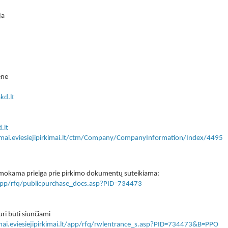
ja
ene
kd.lt
.lt
kimai.eviesiejipirkimai.lt/ctm/Company/CompanyInformation/Index/4495
 nemokama prieiga prie pirkimo dokumentų suteikiama:
lt/app/rfq/publicpurchase_docs.asp?PID=734473
ri būti siunčiami
imai.eviesiejipirkimai.lt/app/rfq/rwlentrance_s.asp?PID=734473&B=PPO