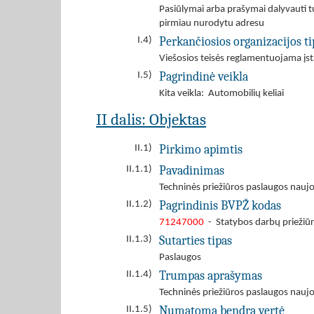
Pasiūlymai arba prašymai dalyvauti tu
pirmiau nurodytu adresu
Perkančiosios organizacijos ti
I.4)
Viešosios teisės reglamentuojama įst
Pagrindinė veikla
I.5)
Kita veikla: Automobilių keliai
II dalis: Objektas
Pirkimo apimtis
II.1)
Pavadinimas
II.1.1)
Techninės priežiūros paslaugos nauj
Pagrindinis BVPŽ kodas
II.1.2)
71247000
- Statybos darbų priežiū
Sutarties tipas
II.1.3)
Paslaugos
Trumpas aprašymas
II.1.4)
Techninės priežiūros paslaugos nauj
Numatoma bendra vertė
II.1.5)