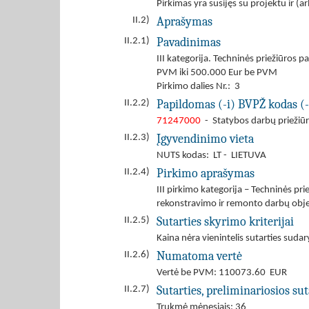
Pirkimas yra susijęs su projektu ir 
Aprašymas
II.2)
Pavadinimas
II.2.1)
III kategorija. Techninės priežiūros 
PVM iki 500.000 Eur be PVM
Pirkimo dalies Nr.: 3
Papildomas (-i) BVPŽ kodas (-
II.2.2)
71247000
- Statybos darbų priežiū
Įgyvendinimo vieta
II.2.3)
NUTS kodas: LT - LIETUVA
Pirkimo aprašymas
II.2.4)
III pirkimo kategorija – Techninės pri
rekonstravimo ir remonto darbų obj
Sutarties skyrimo kriterijai
II.2.5)
Kaina nėra vienintelis sutarties sudar
Numatoma vertė
II.2.6)
Vertė be PVM: 110073.60 EUR
Sutarties, preliminariosios s
II.2.7)
Trukmė mėnesiais: 36