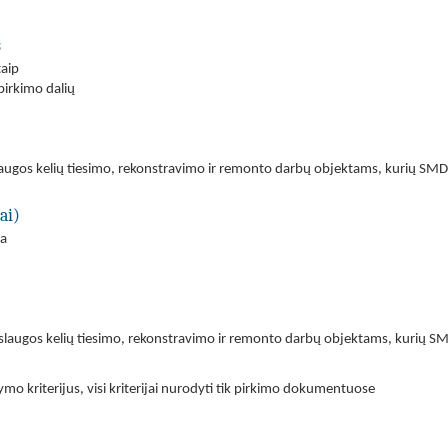
s
taip
 pirkimo dalių
aslaugos kelių tiesimo, rekonstravimo ir remonto darbų objektams, kurių 
ai)
ra
 paslaugos kelių tiesimo, rekonstravimo ir remonto darbų objektams, kurių
ymo kriterijus, visi kriterijai nurodyti tik pirkimo dokumentuose