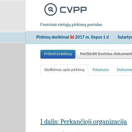
Centrinis viešųjų pirkimų portalas
Pirkimų skelbimai
iki
2017 m. liepos 1 d
Sutarty
Priimti kvietimą
Peržiūrėti išorinius dokumen
Skelbimas apie pirkimą
Pataisyta
Dokume
I dalis: Perkančioji organizacija