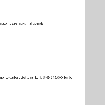
 numatoma DPS maksimali apimtis.
ir remonto darbų objektams, kurių SMD 145.000 Eur be