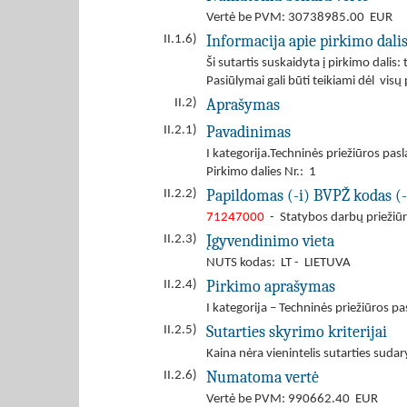
Vertė be PVM: 30738985.00 EUR
Informacija apie pirkimo dali
II.1.6)
Ši sutartis suskaidyta į pirkimo dalis: 
Pasiūlymai gali būti teikiami dėl visų
Aprašymas
II.2)
Pavadinimas
II.2.1)
I kategorija.Techninės priežiūros p
Pirkimo dalies Nr.: 1
Papildomas (-i) BVPŽ kodas (-
II.2.2)
71247000
- Statybos darbų priežiū
Įgyvendinimo vieta
II.2.3)
NUTS kodas: LT - LIETUVA
Pirkimo aprašymas
II.2.4)
I kategorija – Techninės priežiūros
Sutarties skyrimo kriterijai
II.2.5)
Kaina nėra vienintelis sutarties sudar
Numatoma vertė
II.2.6)
Vertė be PVM: 990662.40 EUR