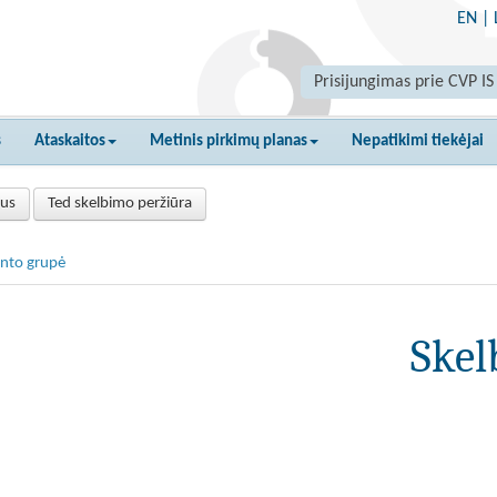
EN
|
Prisijungimas prie CVP IS
s
Ataskaitos
Metinis pirkimų planas
Nepatikimi tiekėjai
tus
Ted skelbimo peržiūra
nto grupė
Skel