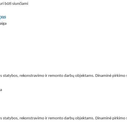
ri būti siunčiami
pas
aiga
os statybos, rekonstravimo ir remonto darbų objektams. Dinaminė pirkimo 
ra
os statybos, rekonstravimo ir remonto darbų objektams. Dinaminė pirkimo s