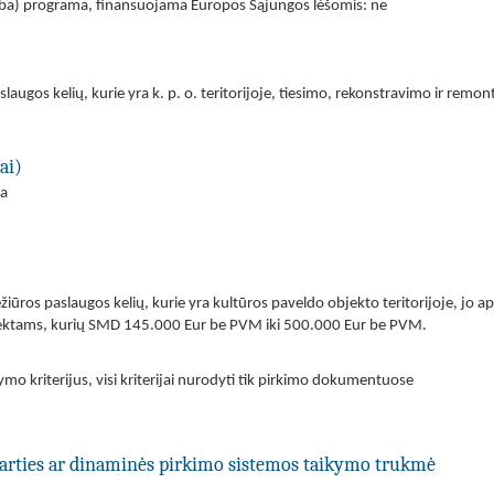
(arba) programa, finansuojama Europos Sąjungos lėšomis: ne
paslaugos kelių, kurie yra k. p. o. teritorijoje, tiesimo, rekonstravimo ir 
ai)
ra
ežiūros paslaugos kelių, kurie yra kultūros paveldo objekto teritorijoje, jo 
ektams, kurių SMD 145.000 Eur be PVM iki 500.000 Eur be PVM.
ymo kriterijus, visi kriterijai nurodyti tik pirkimo dokumentuose
utarties ar dinaminės pirkimo sistemos taikymo trukmė