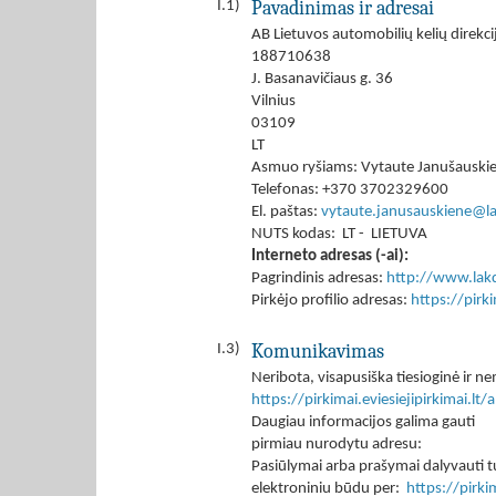
Pavadinimas ir adresai
I.1)
AB Lietuvos automobilių kelių direkci
188710638
J. Basanavičiaus g. 36
Vilnius
03109
LT
Asmuo ryšiams: Vytaute Janušauski
Telefonas: +370 3702329600
El. paštas:
vytaute.janusauskiene@la
NUTS kodas: LT - LIETUVA
Interneto adresas (-ai):
Pagrindinis adresas:
http://www.lakd
Pirkėjo profilio adresas:
https://pir
Komunikavimas
I.3)
Neribota, visapusiška tiesioginė ir
https://pirkimai.eviesiejipirkimai.
Daugiau informacijos galima gauti
pirmiau nurodytu adresu:
Pasiūlymai arba prašymai dalyvauti tu
elektroniniu būdu per:
https://pirk