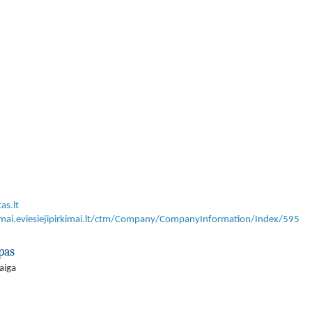
as.lt
kimai.eviesiejipirkimai.lt/ctm/Company/CompanyInformation/Index/595
pas
aiga