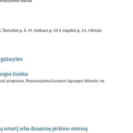
atnaujinimo darbai
 Žemaitės g. 6, M. Katkaus g. 44 ir Jogailos g. 14, Vilniuje
 galimybes
jungos fondus
(arba) programa, finansuojama Europos Sąjungos lėšomis: ne
ją sutartį arba dinaminę pirkimo sistemą