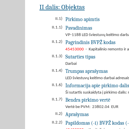
II dalis: Objektas
Pirkimo apimtis
II.1)
Pavadinimas
II.1.1)
VP-1188 LED šviestuvų keitimo darbai 
Pagrindinis BVPŽ kodas
II.1.2)
45453000
- Kapitalinio remonto ir 
Sutarties tipas
II.1.3)
Darbai
Trumpas aprašymas
II.1.4)
LED šviestuvų keitimo darbai adresais:
Informacija apie pirkimo dali
II.1.6)
Ši sutartis suskaidyta į pirkimo dalis: 
Bendra pirkimo vertė
II.1.7)
Vertė be PVM: 23802.04 EUR
Aprašymas
II.2)
Papildomas (-i) BVPŽ kodas (-
II.2.2)