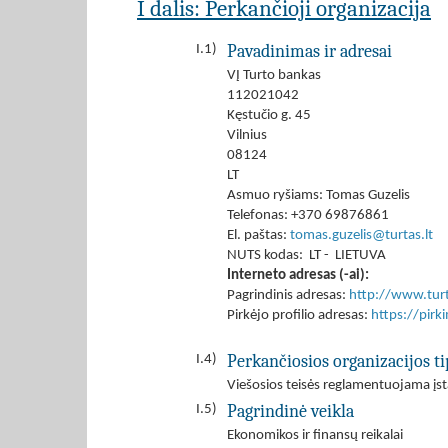
I dalis: Perkančioji organizacija
Pavadinimas ir adresai
I.1)
VĮ Turto bankas
112021042
Kęstučio g. 45
Vilnius
08124
LT
Asmuo ryšiams: Tomas Guzelis
Telefonas: +370 69876861
El. paštas:
tomas.guzelis@turtas.lt
NUTS kodas: LT - LIETUVA
Interneto adresas (-ai):
Pagrindinis adresas:
http://www.turt
Pirkėjo profilio adresas:
https://pir
Perkančiosios organizacijos ti
I.4)
Viešosios teisės reglamentuojama įst
Pagrindinė veikla
I.5)
Ekonomikos ir finansų reikalai