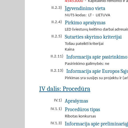
45453000
- Kapitalinio remonto ir 
Įgyvendinimo vieta
II.2.3)
NUTS kodas: LT - LIETUVA
Pirkimo aprašymas
II.2.4)
LED šviestuvų keitimo darbai adresais:
Sutarties skyrimo kriterijai
II.2.5)
Toliau pateikti kriterijai
Kaina
Informacija apie pasirinkimo
II.2.11)
Pasirinkimo galimybės: ne
Informacija apie Europos Są
II.2.13)
Pirkimas yra susijęs su projektu ir 
IV dalis: Procedūra
Aprašymas
IV.1)
Procedūros tipas
IV.1.1)
Ribotas konkursas
Informacija apie preliminarią
IV.1.3)