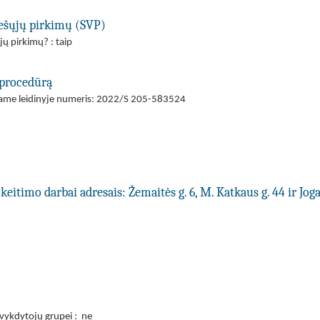
viešųjų pirkimų (SVP)
jų pirkimų? : taip
 procedūrą
ajame leidinyje numeris: 2022/S 205-583524
itimo darbai adresais: Žemaitės g. 6, M. Katkaus g. 44 ir Jogai
 vykdytojų grupei : ne