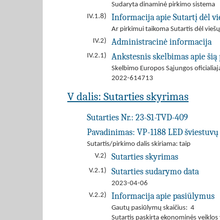
Sudaryta dinaminė pirkimo sistema
Informacija apie Sutartį dėl 
IV.1.8)
Ar pirkimui taikoma Sutartis dėl viešų
Administracinė informacija
IV.2)
Ankstesnis skelbimas apie šią
IV.2.1)
Skelbimo Europos Sąjungos oficiali
2022-614713
V dalis: Sutarties skyrimas
Sutarties Nr.:
23-S1-TVD-409
Pavadinimas:
VP-1188 LED šviestuvų ke
Sutartis/pirkimo dalis skiriama: taip
Sutarties skyrimas
V.2)
Sutarties sudarymo data
V.2.1)
2023-04-06
Informacija apie pasiūlymus
V.2.2)
Gautų pasiūlymų skaičius: 4
Sutartis paskirta ekonominės veiklos