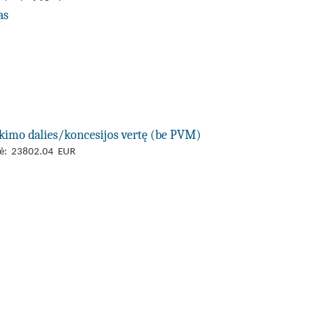
as
rkimo dalies/koncesijos vertę (be PVM)
ertė: 23802.04 EUR