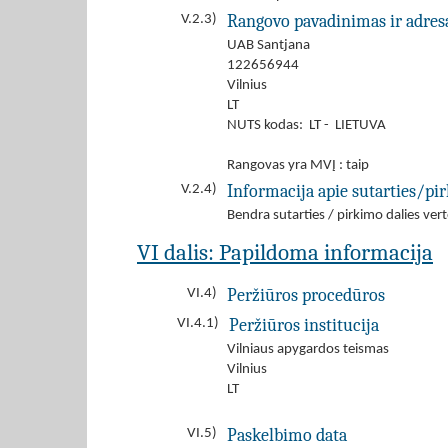
Rangovo pavadinimas ir adres
V.2.3)
UAB Santjana
122656944
Vilnius
LT
NUTS kodas: LT - LIETUVA
Rangovas yra MVĮ : taip
Informacija apie sutarties/pi
V.2.4)
Bendra sutarties / pirkimo dalies v
VI dalis: Papildoma informacija
Peržiūros procedūros
VI.4)
Peržiūros institucija
VI.4.1)
Vilniaus apygardos teismas
Vilnius
LT
Paskelbimo data
VI.5)