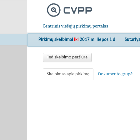
Centrinis viešųjų pirkimų portalas
Pirkimų skelbimai
iki
2017 m. liepos 1 d
Sutarty
Ted skelbimo peržiūra
Skelbimas apie pirkimą
Dokumento grupė