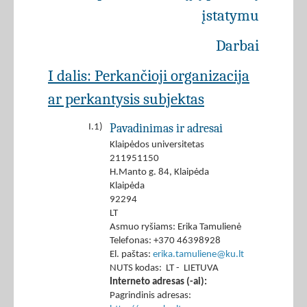
įstatymu
Darbai
I dalis: Perkančioji organizacija
ar perkantysis subjektas
Pavadinimas ir adresai
I.1)
Klaipėdos universitetas
211951150
H.Manto g. 84, Klaipėda
Klaipėda
92294
LT
Asmuo ryšiams: Erika Tamulienė
Telefonas: +370 46398928
El. paštas:
erika.tamuliene@ku.lt
NUTS kodas: LT - LIETUVA
Interneto adresas (-ai):
Pagrindinis adresas: