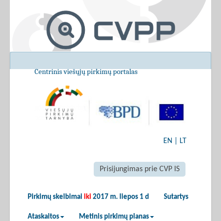
Centrinis viešųjų pirkimų portalas
EN
|
LT
Prisijungimas prie CVP IS
Pirkimų skelbimai
iki
2017 m. liepos 1 d
Sutartys
Ataskaitos
Metinis pirkimų planas