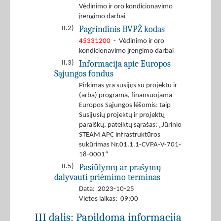
Vėdinimo ir oro kondicionavimo
įrengimo darbai
Pagrindinis BVPŽ kodas
II.2)
45331200
- Vėdinimo ir oro
kondicionavimo įrengimo darbai
Informacija apie Europos
II.3)
Sąjungos fondus
Pirkimas yra susijęs su projektu ir
(arba) programa, finansuojama
Europos Sąjungos lėšomis: taip
Susijusių projektų ir projektų
paraiškų, pateiktų sąrašas: „Jūrinio
STEAM APC infrastruktūros
sukūrimas Nr.01.1.1-CVPA-V-701-
18-0001“
Pasiūlymų ar prašymų
II.5)
dalyvauti priėmimo terminas
Data: 2023-10-25
Vietos laikas: 09:00
III dalis: Papildoma informacija