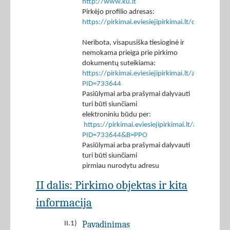
http://www.ku.lt
Pirkėjo profilio adresas:
https://pirkimai.eviesiejipirkimai.lt/ctm/Co
Neribota, visapusiška tiesioginė ir
nemokama prieiga prie pirkimo
dokumentų suteikiama:
https://pirkimai.eviesiejipirkimai.lt/app/rfq/p
PID=733644
Pasiūlymai arba prašymai dalyvauti
turi būti siunčiami
elektroniniu būdu per:
https://pirkimai.eviesiejipirkimai.lt/app/rfq/r
PID=733644&B=PPO
Pasiūlymai arba prašymai dalyvauti
turi būti siunčiami
pirmiau nurodytu adresu
II dalis: Pirkimo objektas ir kita
informacija
Pavadinimas
II.1)