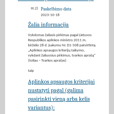
Paskelbimo data
III.2)
2023-10-18
Žalia informacija
Vykdomas žaliasis pirkimas pagal Lietuvos
Respublikos aplinkos ministro 2011 m.
birželio 28 d. įsakymu Nr. D1-508 patvirtintą
„Aplinkos apsaugos kriterijų taikymo,
vykdant žaliuosius pirkimus, tvarkos aprašą“
(toliau – Tvarkos aprašas)
taip
Aplinkos apsaugos kriterijai
nustatyti pagal (galima
pasirinkti vieną arba kelis
variantus):