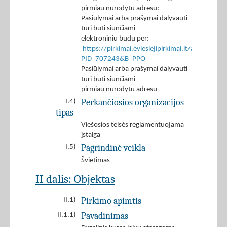
pirmiau nurodytu adresu:
Pasiūlymai arba prašymai dalyvauti
turi būti siunčiami
elektroniniu būdu per:
https://pirkimai.eviesiejipirkimai.lt/app/rfq/r
PID=707243&B=PPO
Pasiūlymai arba prašymai dalyvauti
turi būti siunčiami
pirmiau nurodytu adresu
Perkančiosios organizacijos
I.4)
tipas
Viešosios teisės reglamentuojama
įstaiga
Pagrindinė veikla
I.5)
Švietimas
II dalis: Objektas
Pirkimo apimtis
II.1)
Pavadinimas
II.1.1)