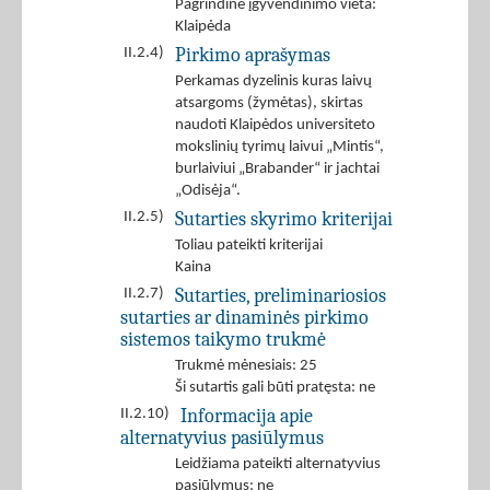
Pagrindinė įgyvendinimo vieta:
Klaipėda
Pirkimo aprašymas
II.2.4)
Perkamas dyzelinis kuras laivų
atsargoms (žymėtas), skirtas
naudoti Klaipėdos universiteto
mokslinių tyrimų laivui „Mintis“,
burlaiviui „Brabander“ ir jachtai
„Odisėja“.
Sutarties skyrimo kriterijai
II.2.5)
Toliau pateikti kriterijai
Kaina
Sutarties, preliminariosios
II.2.7)
sutarties ar dinaminės pirkimo
sistemos taikymo trukmė
Trukmė mėnesiais: 25
Ši sutartis gali būti pratęsta: ne
Informacija apie
II.2.10)
alternatyvius pasiūlymus
Leidžiama pateikti alternatyvius
pasiūlymus: ne