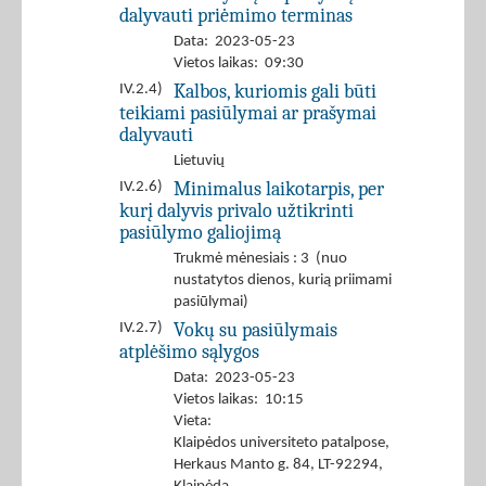
dalyvauti priėmimo terminas
Data: 2023-05-23
Vietos laikas: 09:30
Kalbos, kuriomis gali būti
IV.2.4)
teikiami pasiūlymai ar prašymai
dalyvauti
Lietuvių
Minimalus laikotarpis, per
IV.2.6)
kurį dalyvis privalo užtikrinti
pasiūlymo galiojimą
Trukmė mėnesiais : 3 (nuo
nustatytos dienos, kurią priimami
pasiūlymai)
Vokų su pasiūlymais
IV.2.7)
atplėšimo sąlygos
Data: 2023-05-23
Vietos laikas: 10:15
Vieta:
Klaipėdos universiteto patalpose,
Herkaus Manto g. 84, LT-92294,