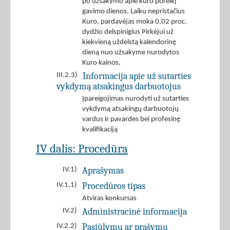
po užsakymo apie kuro poreikį
gavimo dienos. Laiku nepristačius
Kuro, pardavėjas moka 0,02 proc.
dydžio delspinigius Pirkėjui už
kiekvieną uždelstą kalendorinę
dieną nuo užsakyme nurodytos
Kuro kainos.
Informacija apie už sutarties
III.2.3)
vykdymą atsakingus darbuotojus
Įpareigojimas nurodyti už sutarties
vykdymą atsakingų darbuotojų
vardus ir pavardes bei profesinę
kvalifikaciją
IV dalis: Procedūra
Aprašymas
IV.1)
Procedūros tipas
IV.1.1)
Atviras konkursas
Administracinė informacija
IV.2)
Pasiūlymų ar prašymų
IV.2.2)