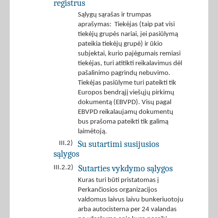
registrus
Sąlygų sąrašas ir trumpas
aprašymas: Tiekėjas (taip pat visi
tiekėjų grupės nariai, jei pasiūlymą
pateikia tiekėjų grupė) ir ūkio
subjektai, kurio pajėgumais remiasi
tiekėjas, turi atitikti reikalavimus dėl
pašalinimo pagrindų nebuvimo.
Tiekėjas pasiūlyme turi pateikti tik
Europos bendrąjį viešųjų pirkimų
dokumentą (EBVPD). Visų pagal
EBVPD reikalaujamų dokumentų
bus prašoma pateikti tik galimą
laimėtoją.
Su sutartimi susijusios
III.2)
sąlygos
Sutarties vykdymo sąlygos
III.2.2)
Kuras turi būti pristatomas į
Perkančiosios organizacijos
valdomus laivus laivu bunkeriuotoju
arba autocisterna per 24 valandas