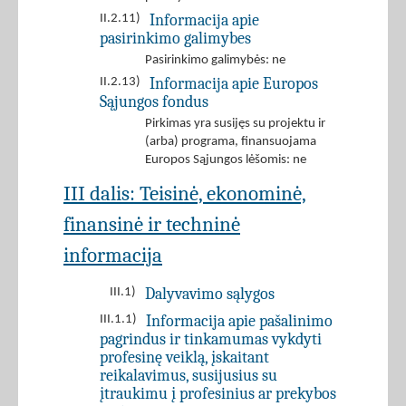
Informacija apie
II.2.11)
pasirinkimo galimybes
Pasirinkimo galimybės: ne
Informacija apie Europos
II.2.13)
Sąjungos fondus
Pirkimas yra susijęs su projektu ir
(arba) programa, finansuojama
Europos Sąjungos lėšomis: ne
III dalis: Teisinė, ekonominė,
finansinė ir techninė
informacija
Dalyvavimo sąlygos
III.1)
Informacija apie pašalinimo
III.1.1)
pagrindus ir tinkamumas vykdyti
profesinę veiklą, įskaitant
reikalavimus, susijusius su
įtraukimu į profesinius ar prekybos