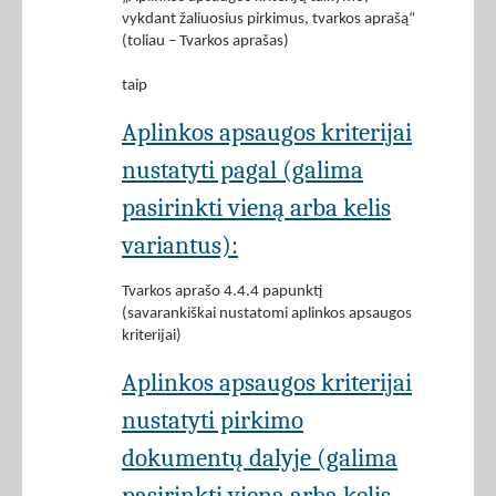
vykdant žaliuosius pirkimus, tvarkos aprašą“
(toliau – Tvarkos aprašas)
taip
Aplinkos apsaugos kriterijai
nustatyti pagal (galima
pasirinkti vieną arba kelis
variantus):
Tvarkos aprašo 4.4.4 papunktį
(savarankiškai nustatomi aplinkos apsaugos
kriterijai)
Aplinkos apsaugos kriterijai
nustatyti pirkimo
dokumentų dalyje (galima
pasirinkti vieną arba kelis