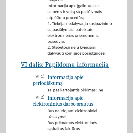
Klaipėda
Informacija apie įgaliotuosius
asmenis ir vokų su pasiūlymais
atplėšimo procedūrą:
1. Tiekėjai nedalyvauja susipažinimo
su pasiūlymais, pateiktais
elektroninėmis priemonėmis,
posėdyje.
2. Stebėtojai nėra kviečiami
dalyvauti komisijos posėdžiuose.
VI dalis: Papildoma informacija
Informacija apie
VI.1)
periodiškumą
Tai pasikartojantis pirkimas: ne
Informacija apie
VI.2)
elektroninius darbo srautus
Bus naudojami elektroniniai
užsakymai
Bus priimamos elektroninės
sąskaitos faktūros