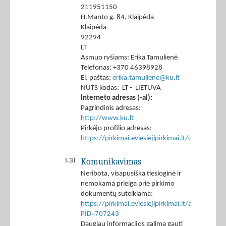
211951150
H.Manto g. 84, Klaipėda
Klaipėda
92294
LT
Asmuo ryšiams: Erika Tamulienė
Telefonas: +370 46398928
El. paštas:
erika.tamuliene@ku.lt
NUTS kodas: LT - LIETUVA
Interneto adresas (-ai):
Pagrindinis adresas:
http://www.ku.lt
Pirkėjo profilio adresas:
https://pirkimai.eviesiejipirkimai.lt/ctm/Co
Komunikavimas
I.3)
Neribota, visapusiška tiesioginė ir
nemokama prieiga prie pirkimo
dokumentų suteikiama:
https://pirkimai.eviesiejipirkimai.lt/app/rfq/p
PID=707243
Daugiau informacijos galima gauti