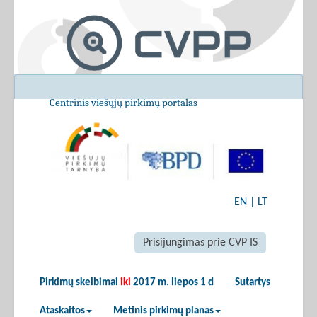
Centrinis viešųjų pirkimų portalas
EN
|
LT
Prisijungimas prie CVP IS
Pirkimų skelbimai
iki
2017 m. liepos 1 d
Sutartys
Ataskaitos
Metinis pirkimų planas