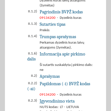
Dyzelinis kuras laivų atsargoms
(žymėtas)
Pagrindinis BVPŽ kodas
II.1.2)
09134200
- Dyzelinis kuras
Sutarties tipas
II.1.3)
Prekės
Trumpas aprašymas
II.1.4)
Perkamas dyzelinis kuras laivų
atsargoms (žymėtas).
Informacija apie pirkimo
II.1.6)
dalis
Ši sutartis suskaidyta į pirkimo dalis:
ne
Aprašymas
II.2)
Papildomas (-i) BVPŽ kodas
II.2.2)
(-ai)
09134200
- Dyzelinis kuras
Įgyvendinimo vieta
II.2.3)
NUTS kodas: LT - LIETUVA