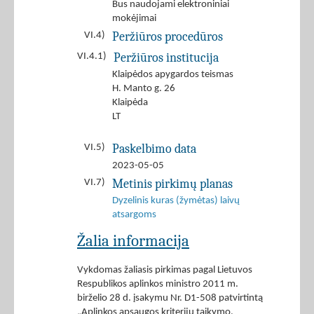
Bus naudojami elektroniniai
mokėjimai
Peržiūros procedūros
VI.4)
Peržiūros institucija
VI.4.1)
Klaipėdos apygardos teismas
H. Manto g. 26
Klaipėda
LT
Paskelbimo data
VI.5)
2023-05-05
Metinis pirkimų planas
VI.7)
Dyzelinis kuras (žymėtas) laivų
atsargoms
Žalia informacija
Vykdomas žaliasis pirkimas pagal Lietuvos
Respublikos aplinkos ministro 2011 m.
birželio 28 d. įsakymu Nr. D1-508 patvirtintą
„Aplinkos apsaugos kriterijų taikymo,