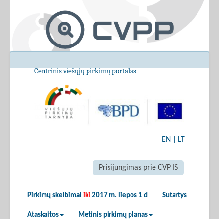
Centrinis viešųjų pirkimų portalas
EN
|
LT
Prisijungimas prie CVP IS
Pirkimų skelbimai
iki
2017 m. liepos 1 d
Sutartys
Ataskaitos
Metinis pirkimų planas