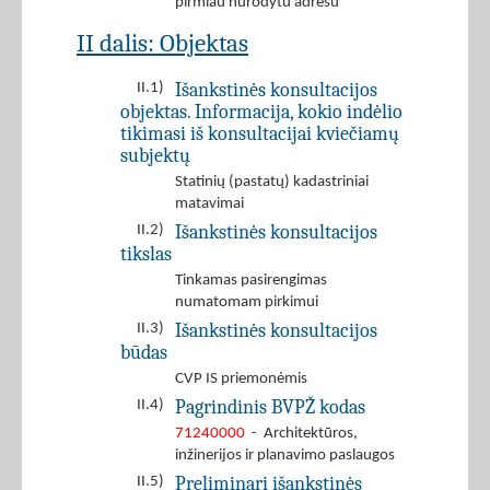
pirmiau nurodytu adresu
II dalis: Objektas
Išankstinės konsultacijos
II.1)
objektas. Informacija, kokio indėlio
tikimasi iš konsultacijai kviečiamų
subjektų
Statinių (pastatų) kadastriniai
matavimai
Išankstinės konsultacijos
II.2)
tikslas
Tinkamas pasirengimas
numatomam pirkimui
Išankstinės konsultacijos
II.3)
būdas
CVP IS priemonėmis
Pagrindinis BVPŽ kodas
II.4)
71240000
- Architektūros,
inžinerijos ir planavimo paslaugos
Preliminari išankstinės
II.5)