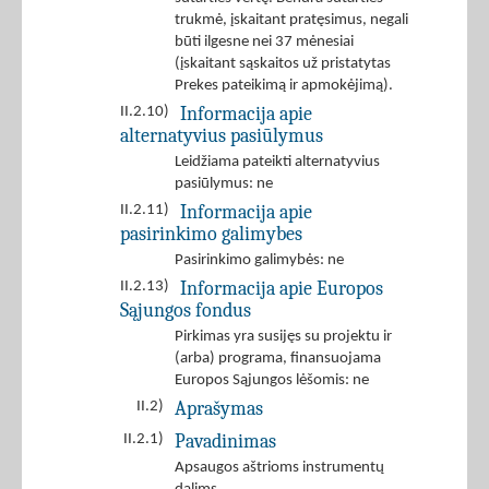
trukmė, įskaitant pratęsimus, negali
būti ilgesne nei 37 mėnesiai
(įskaitant sąskaitos už pristatytas
Prekes pateikimą ir apmokėjimą).
Informacija apie
II.2.10)
alternatyvius pasiūlymus
Leidžiama pateikti alternatyvius
pasiūlymus: ne
Informacija apie
II.2.11)
pasirinkimo galimybes
Pasirinkimo galimybės: ne
Informacija apie Europos
II.2.13)
Sąjungos fondus
Pirkimas yra susijęs su projektu ir
(arba) programa, finansuojama
Europos Sąjungos lėšomis: ne
Aprašymas
II.2)
Pavadinimas
II.2.1)
Apsaugos aštrioms instrumentų