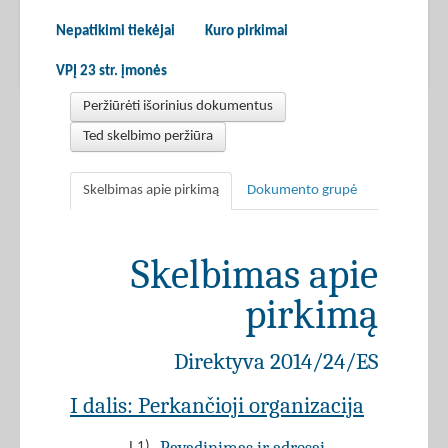
Nepatikimi tiekėjai
Kuro pirkimai
VPĮ 23 str. įmonės
Peržiūrėti išorinius dokumentus
Ted skelbimo peržiūra
Skelbimas apie pirkimą
Dokumento grupė
Skelbimas apie
pirkimą
Direktyva 2014/24/ES
I dalis: Perkančioji organizacija
I.1)