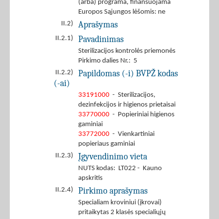
(arba) programa, finansuojama
Europos Sąjungos lėšomis: ne
Aprašymas
II.2)
Pavadinimas
II.2.1)
Sterilizacijos kontrolės priemonės
Pirkimo dalies Nr.: 5
Papildomas (-i) BVPŽ kodas
II.2.2)
(-ai)
33191000
- Sterilizacijos,
dezinfekcijos ir higienos prietaisai
33770000
- Popieriniai higienos
gaminiai
33772000
- Vienkartiniai
popieriaus gaminiai
Įgyvendinimo vieta
II.2.3)
NUTS kodas: LT022 - Kauno
apskritis
Pirkimo aprašymas
II.2.4)
Specialiam kroviniui (įkrovai)
pritaikytas 2 klasės specialiųjų