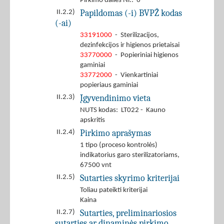
Pirkimo dalies Nr.: 6
Papildomas (-i) BVPŽ kodas
II.2.2)
(-ai)
33191000
- Sterilizacijos,
dezinfekcijos ir higienos prietaisai
33770000
- Popieriniai higienos
gaminiai
33772000
- Vienkartiniai
popieriaus gaminiai
Įgyvendinimo vieta
II.2.3)
NUTS kodas: LT022 - Kauno
apskritis
Pirkimo aprašymas
II.2.4)
1 tipo (proceso kontrolės)
indikatorius garo sterilizatoriams,
67500 vnt
Sutarties skyrimo kriterijai
II.2.5)
Toliau pateikti kriterijai
Kaina
Sutarties, preliminariosios
II.2.7)
sutarties ar dinaminės pirkimo