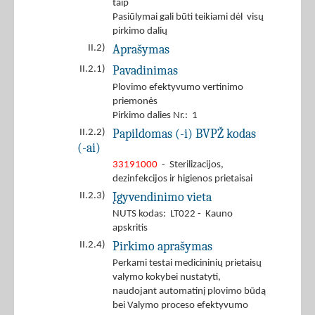
taip
Pasiūlymai gali būti teikiami dėl visų
pirkimo dalių
Aprašymas
II.2)
Pavadinimas
II.2.1)
Plovimo efektyvumo vertinimo
priemonės
Pirkimo dalies Nr.: 1
Papildomas (-i) BVPŽ kodas
II.2.2)
(-ai)
33191000
- Sterilizacijos,
dezinfekcijos ir higienos prietaisai
Įgyvendinimo vieta
II.2.3)
NUTS kodas: LT022 - Kauno
apskritis
Pirkimo aprašymas
II.2.4)
Perkami testai medicininių prietaisų
valymo kokybei nustatyti,
naudojant automatinį plovimo būdą
bei Valymo proceso efektyvumo