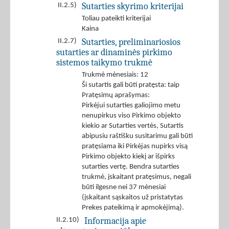
Sutarties skyrimo kriterijai
II.2.5)
Toliau pateikti kriterijai
Kaina
Sutarties, preliminariosios
II.2.7)
sutarties ar dinaminės pirkimo
sistemos taikymo trukmė
Trukmė mėnesiais: 12
Ši sutartis gali būti pratęsta: taip
Pratęsimų aprašymas:
Pirkėjui sutarties galiojimo metu
nenupirkus viso Pirkimo objekto
kiekio ar Sutarties vertės, Sutartis
abipusiu raštišku susitarimu gali būti
pratęsiama iki Pirkėjas nupirks visą
Pirkimo objekto kiekį ar išpirks
sutarties vertę. Bendra sutarties
trukmė, įskaitant pratęsimus, negali
būti ilgesne nei 37 mėnesiai
(įskaitant sąskaitos už pristatytas
Prekes pateikimą ir apmokėjimą).
Informacija apie
II.2.10)