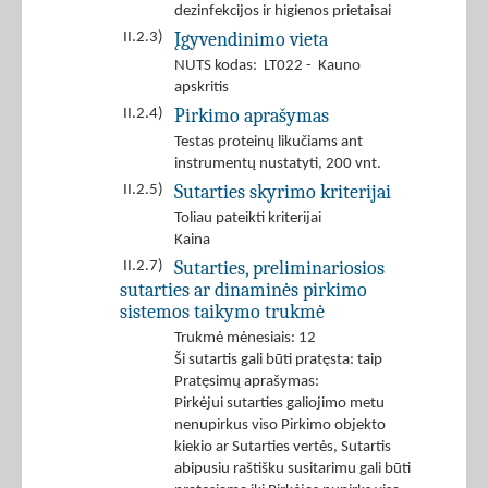
dezinfekcijos ir higienos prietaisai
Įgyvendinimo vieta
II.2.3)
NUTS kodas: LT022 - Kauno
apskritis
Pirkimo aprašymas
II.2.4)
Testas proteinų likučiams ant
instrumentų nustatyti, 200 vnt.
Sutarties skyrimo kriterijai
II.2.5)
Toliau pateikti kriterijai
Kaina
Sutarties, preliminariosios
II.2.7)
sutarties ar dinaminės pirkimo
sistemos taikymo trukmė
Trukmė mėnesiais: 12
Ši sutartis gali būti pratęsta: taip
Pratęsimų aprašymas:
Pirkėjui sutarties galiojimo metu
nenupirkus viso Pirkimo objekto
kiekio ar Sutarties vertės, Sutartis
abipusiu raštišku susitarimu gali būti