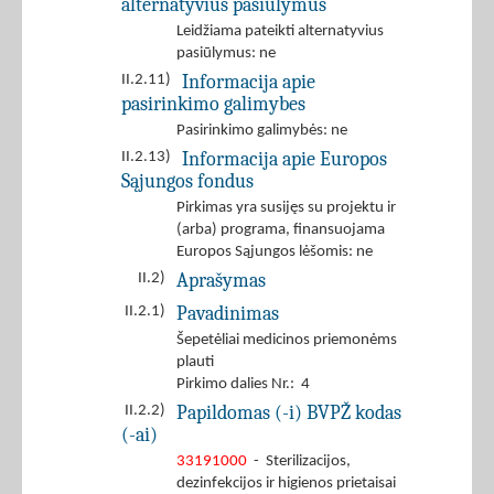
alternatyvius pasiūlymus
Leidžiama pateikti alternatyvius
pasiūlymus: ne
Informacija apie
II.2.11)
pasirinkimo galimybes
Pasirinkimo galimybės: ne
Informacija apie Europos
II.2.13)
Sąjungos fondus
Pirkimas yra susijęs su projektu ir
(arba) programa, finansuojama
Europos Sąjungos lėšomis: ne
Aprašymas
II.2)
Pavadinimas
II.2.1)
Šepetėliai medicinos priemonėms
plauti
Pirkimo dalies Nr.: 4
Papildomas (-i) BVPŽ kodas
II.2.2)
(-ai)
33191000
- Sterilizacijos,
dezinfekcijos ir higienos prietaisai