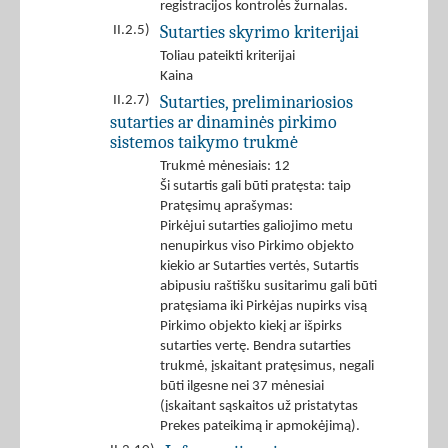
registracijos kontrolės žurnalas.
Sutarties skyrimo kriterijai
II.2.5)
Toliau pateikti kriterijai
Kaina
Sutarties, preliminariosios
II.2.7)
sutarties ar dinaminės pirkimo
sistemos taikymo trukmė
Trukmė mėnesiais: 12
Ši sutartis gali būti pratęsta: taip
Pratęsimų aprašymas:
Pirkėjui sutarties galiojimo metu
nenupirkus viso Pirkimo objekto
kiekio ar Sutarties vertės, Sutartis
abipusiu raštišku susitarimu gali būti
pratęsiama iki Pirkėjas nupirks visą
Pirkimo objekto kiekį ar išpirks
sutarties vertę. Bendra sutarties
trukmė, įskaitant pratęsimus, negali
būti ilgesne nei 37 mėnesiai
(įskaitant sąskaitos už pristatytas
Prekes pateikimą ir apmokėjimą).