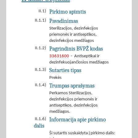
Pirkimo apimtis
II.1)
Pavadinimas
II.1.1)
Sterilizacijos, dezinfekcijos
priemonės ir antiseptikos,
dezinfekcijos medžiagos
Pagrindinis BVPŽ kodas
II.1.2)
33631600
- Antiseptikai ir
dezinfekuojančiosios medžiagos
Sutarties tipas
II.1.3)
Prekės
Trumpas aprašymas
II.1.4)
Perkamos Sterilizacijos,
dezinfekcijos priemonės ir
antiseptikos, dezinfekcijos
medžiagos.
Informacija apie pirkimo
II.1.6)
dalis
Ši sutartis suskaidyta į pirkimo dalis: