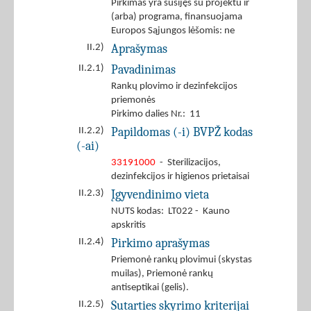
Pirkimas yra susijęs su projektu ir
(arba) programa, finansuojama
Europos Sąjungos lėšomis: ne
Aprašymas
II.2)
Pavadinimas
II.2.1)
Rankų plovimo ir dezinfekcijos
priemonės
Pirkimo dalies Nr.: 11
Papildomas (-i) BVPŽ kodas
II.2.2)
(-ai)
33191000
- Sterilizacijos,
dezinfekcijos ir higienos prietaisai
Įgyvendinimo vieta
II.2.3)
NUTS kodas: LT022 - Kauno
apskritis
Pirkimo aprašymas
II.2.4)
Priemonė rankų plovimui (skystas
muilas), Priemonė rankų
antiseptikai (gelis).
Sutarties skyrimo kriterijai
II.2.5)