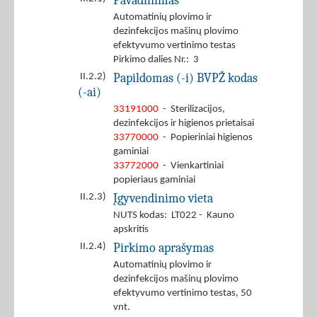
Pavadinimas
Automatinių plovimo ir
dezinfekcijos mašinų plovimo
efektyvumo vertinimo testas
Pirkimo dalies Nr.: 3
Papildomas (-i) BVPŽ kodas
II.2.2)
(-ai)
33191000
- Sterilizacijos,
dezinfekcijos ir higienos prietaisai
33770000
- Popieriniai higienos
gaminiai
33772000
- Vienkartiniai
popieriaus gaminiai
Įgyvendinimo vieta
II.2.3)
NUTS kodas: LT022 - Kauno
apskritis
Pirkimo aprašymas
II.2.4)
Automatinių plovimo ir
dezinfekcijos mašinų plovimo
efektyvumo vertinimo testas, 50
vnt.