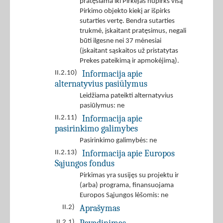
pratęsiama iki Pirkėjas nupirks visą
Pirkimo objekto kiekį ar išpirks
sutarties vertę. Bendra sutarties
trukmė, įskaitant pratęsimus, negali
būti ilgesne nei 37 mėnesiai
(įskaitant sąskaitos už pristatytas
Prekes pateikimą ir apmokėjimą).
Informacija apie
II.2.10)
alternatyvius pasiūlymus
Leidžiama pateikti alternatyvius
pasiūlymus: ne
Informacija apie
II.2.11)
pasirinkimo galimybes
Pasirinkimo galimybės: ne
Informacija apie Europos
II.2.13)
Sąjungos fondus
Pirkimas yra susijęs su projektu ir
(arba) programa, finansuojama
Europos Sąjungos lėšomis: ne
Aprašymas
II.2)
II.2.1)