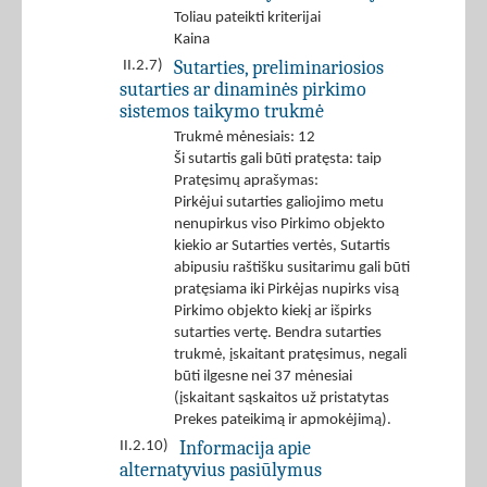
Toliau pateikti kriterijai
Kaina
Sutarties, preliminariosios
II.2.7)
sutarties ar dinaminės pirkimo
sistemos taikymo trukmė
Trukmė mėnesiais: 12
Ši sutartis gali būti pratęsta: taip
Pratęsimų aprašymas:
Pirkėjui sutarties galiojimo metu
nenupirkus viso Pirkimo objekto
kiekio ar Sutarties vertės, Sutartis
abipusiu raštišku susitarimu gali būti
pratęsiama iki Pirkėjas nupirks visą
Pirkimo objekto kiekį ar išpirks
sutarties vertę. Bendra sutarties
trukmė, įskaitant pratęsimus, negali
būti ilgesne nei 37 mėnesiai
(įskaitant sąskaitos už pristatytas
Prekes pateikimą ir apmokėjimą).
Informacija apie
II.2.10)
alternatyvius pasiūlymus