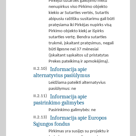
Pirkėjui sutarties galiojimo metu
nenupirkus viso Pirkimo objekto
kiekio ar Sutarties vertės, Sutartis
abipusiu raštišku susitarimu gali būti
pratęsiama iki Pirkėjas nupirks visą
Pirkimo objekto kiekį ar išpirks
sutarties vertę. Bendra sutarties
trukmė, įskaitant pratęsimus, negali
būti ilgesne nei 37 mėnesiai
(įskaitant sąskaitos už pristatytas
Prekes pateikimą ir apmokėjimą).
Informacija apie
II.2.10)
alternatyvius pasiūlymus
Leidžiama pateikti alternatyvius
pasiūlymus: ne
Informacija apie
II.2.11)
pasirinkimo galimybes
Pasirinkimo galimybės: ne
Informacija apie Europos
II.2.13)
Sąjungos fondus
Pirkimas yra susijęs su projektu ir