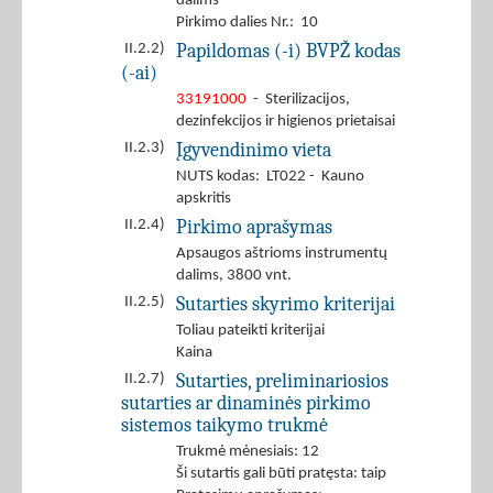
dalims
Pirkimo dalies Nr.: 10
Papildomas (-i) BVPŽ kodas
II.2.2)
(-ai)
33191000
- Sterilizacijos,
dezinfekcijos ir higienos prietaisai
Įgyvendinimo vieta
II.2.3)
NUTS kodas: LT022 - Kauno
apskritis
Pirkimo aprašymas
II.2.4)
Apsaugos aštrioms instrumentų
dalims, 3800 vnt.
Sutarties skyrimo kriterijai
II.2.5)
Toliau pateikti kriterijai
Kaina
Sutarties, preliminariosios
II.2.7)
sutarties ar dinaminės pirkimo
sistemos taikymo trukmė
Trukmė mėnesiais: 12
Ši sutartis gali būti pratęsta: taip