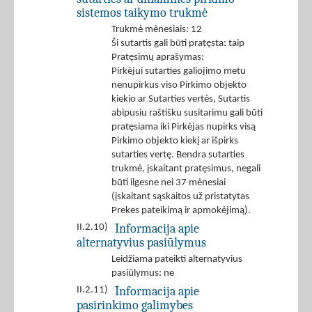
sistemos taikymo trukmė
Trukmė mėnesiais: 12
Ši sutartis gali būti pratęsta: taip
Pratęsimų aprašymas:
Pirkėjui sutarties galiojimo metu
nenupirkus viso Pirkimo objekto
kiekio ar Sutarties vertės, Sutartis
abipusiu raštišku susitarimu gali būti
pratęsiama iki Pirkėjas nupirks visą
Pirkimo objekto kiekį ar išpirks
sutarties vertę. Bendra sutarties
trukmė, įskaitant pratęsimus, negali
būti ilgesne nei 37 mėnesiai
(įskaitant sąskaitos už pristatytas
Prekes pateikimą ir apmokėjimą).
Informacija apie
II.2.10)
alternatyvius pasiūlymus
Leidžiama pateikti alternatyvius
pasiūlymus: ne
Informacija apie
II.2.11)
pasirinkimo galimybes