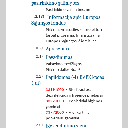
pasirinkimo galimybes
Pasirinkimo galimybės: ne
Informacija apie Europos
II.2.13)
Sąjungos fondus
Pirkimas yra susijęs su projektu ir
(arba) programa, finansuojama
Europos Sąjungos lėšomis: ne
Aprašymas
II.2)
Pavadinimas
II.2.1)
Pakavimo medžiagos
Pirkimo dalies Nr.: 9
Papildomas (-i) BVPŽ kodas
II.2.2)
(-ai)
33191000
- Sterilizacijos,
dezinfekcijos ir higienos prietaisai
33770000
- Popieriniai higienos
gaminiai
33772000
- Vienkartiniai
popieriaus gaminiai
Įgyvendinimo vieta
II.2.3)