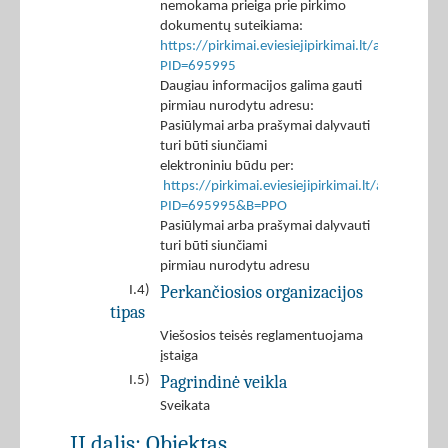
nemokama prieiga prie pirkimo
dokumentų suteikiama:
https://pirkimai.eviesiejipirkimai.lt/app/rfq/p
PID=695995
Daugiau informacijos galima gauti
pirmiau nurodytu adresu:
Pasiūlymai arba prašymai dalyvauti
turi būti siunčiami
elektroniniu būdu per:
https://pirkimai.eviesiejipirkimai.lt/app/rfq/r
PID=695995&B=PPO
Pasiūlymai arba prašymai dalyvauti
turi būti siunčiami
pirmiau nurodytu adresu
Perkančiosios organizacijos
I.4)
tipas
Viešosios teisės reglamentuojama
įstaiga
Pagrindinė veikla
I.5)
Sveikata
II dalis: Objektas