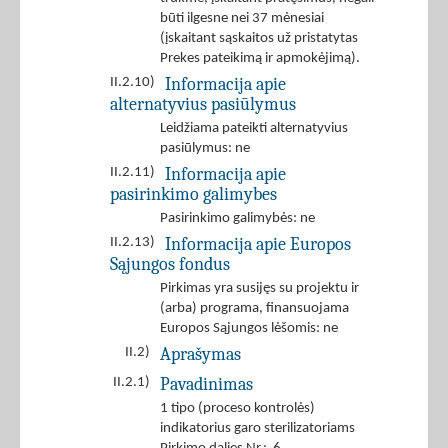
būti ilgesne nei 37 mėnesiai
(įskaitant sąskaitos už pristatytas
Prekes pateikimą ir apmokėjimą).
Informacija apie
II.2.10)
alternatyvius pasiūlymus
Leidžiama pateikti alternatyvius
pasiūlymus: ne
Informacija apie
II.2.11)
pasirinkimo galimybes
Pasirinkimo galimybės: ne
Informacija apie Europos
II.2.13)
Sąjungos fondus
Pirkimas yra susijęs su projektu ir
(arba) programa, finansuojama
Europos Sąjungos lėšomis: ne
Aprašymas
II.2)
Pavadinimas
II.2.1)
1 tipo (proceso kontrolės)
indikatorius garo sterilizatoriams