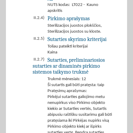
NUTS kodas: LT022 - Kauno
apskritis
Pirkimo aprašymas
II.2.4)
Sterilizacijos juostos plokščios,
Sterilizacijos juostos su kloste.
Sutarties skyrimo kriterijai
II.2.5)
Toliau pateikti kriterijai
Kaina
Sutarties, preliminariosios
II.2.7)
sutarties ar dinaminės pirkimo
sistemos taikymo trukmė
Trukmė mėnesiais: 12
Ši sutartis gali būti pratęsta: taip
Pratęsimų aprašymas:
Pirkėjui sutarties galiojimo metu
nenupirkus viso Pirkimo objekto
kiekio ar Sutarties vertės, Sutartis
abipusiu raštišku susitarimu gali būti
pratęsiama iki Pirkėjas nupirks visą
Pirkimo objekto kiekį ar išpirks
sutarties vertę. Bendra sutarties