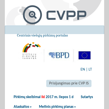
Centrinis viešųjų pirkimų portalas
EN
|
LT
Prisijungimas prie CVP IS
Pirkimų skelbimai
iki
2017 m. liepos 1 d
Sutartys
Ataskaitos
Metinis pirkimų planas