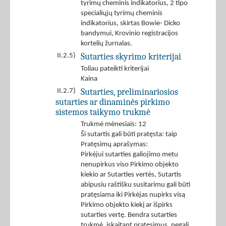
tyrimų cheminis indikatorius, 2 tipo
specialiųjų tyrimų cheminis
indikatorius, skirtas Bowie- Dicko
bandymui, Krovinio registracijos
kortelių žurnalas.
Sutarties skyrimo kriterijai
II.2.5)
Toliau pateikti kriterijai
Kaina
Sutarties, preliminariosios
II.2.7)
sutarties ar dinaminės pirkimo
sistemos taikymo trukmė
Trukmė mėnesiais: 12
Ši sutartis gali būti pratęsta: taip
Pratęsimų aprašymas:
Pirkėjui sutarties galiojimo metu
nenupirkus viso Pirkimo objekto
kiekio ar Sutarties vertės, Sutartis
abipusiu raštišku susitarimu gali būti
pratęsiama iki Pirkėjas nupirks visą
Pirkimo objekto kiekį ar išpirks
sutarties vertę. Bendra sutarties
trukmė, įskaitant pratęsimus, negali