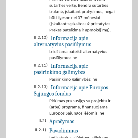
sutarties vertę. Bendra sutarties
trukmė, įskaitant pratęsimus, negali
būti ilgesne nei 37 mėnesiai
(įskaitant sąskaitos už pristatytas
Prekes pateikimą ir apmokėjimą).
Informacija apie
II.2.10)
alternatyvius pasiūlymus
Leidžiama pateikti alternatyvius
pasiūlymus: ne
Informacija apie
II.2.11)
pasirinkimo galimybes
Pasirinkimo galimybės: ne
Informacija apie Europos
II.2.13)
Sąjungos fondus
Pirkimas yra susijęs su projektu ir
(arba) programa, finansuojama
Europos Sąjungos lėšomis: ne
Aprašymas
II.2)
Pavadinimas
II.2.1)