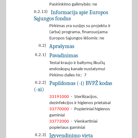
Pasirinkimo galimybės: ne
Informacija apie Europos
II.2.13)
Sąjungos fondus
Pirkimas yra susijęs su projektu ir
(arba) programa, finansuojama
Europos Sąjungos lėšomis: ne
Aprašymas
II.2)
Pavadinimas
II.2.1)
Testai kraujo ir baltymų likučių
endoskopų kanale nustatymui
Pirkimo dalies Nr.: 7
Papildomas (-i) BVPŽ kodas
II.2.2)
(-ai)
33191000
- Sterilizacijos,
dezinfekcijos ir higienos prietaisai
33770000
- Popieriniai higienos
gaminiai
33772000
- Vienkartiniai
popieriaus gaminiai
Įgyvendinimo vieta
II.2.3)