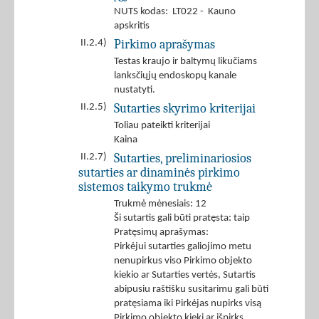
NUTS kodas: LT022 - Kauno
apskritis
Pirkimo aprašymas
II.2.4)
Testas kraujo ir baltymų likučiams
lanksčiųjų endoskopų kanale
nustatyti.
Sutarties skyrimo kriterijai
II.2.5)
Toliau pateikti kriterijai
Kaina
Sutarties, preliminariosios
II.2.7)
sutarties ar dinaminės pirkimo
sistemos taikymo trukmė
Trukmė mėnesiais: 12
Ši sutartis gali būti pratęsta: taip
Pratęsimų aprašymas:
Pirkėjui sutarties galiojimo metu
nenupirkus viso Pirkimo objekto
kiekio ar Sutarties vertės, Sutartis
abipusiu raštišku susitarimu gali būti
pratęsiama iki Pirkėjas nupirks visą
Pirkimo objekto kiekį ar išpirks