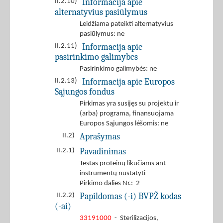
Informacija apie
II.2.10)
alternatyvius pasiūlymus
Leidžiama pateikti alternatyvius
pasiūlymus: ne
Informacija apie
II.2.11)
pasirinkimo galimybes
Pasirinkimo galimybės: ne
Informacija apie Europos
II.2.13)
Sąjungos fondus
Pirkimas yra susijęs su projektu ir
(arba) programa, finansuojama
Europos Sąjungos lėšomis: ne
Aprašymas
II.2)
Pavadinimas
II.2.1)
Testas proteinų likučiams ant
instrumentų nustatyti
Pirkimo dalies Nr.: 2
Papildomas (-i) BVPŽ kodas
II.2.2)
(-ai)
33191000
- Sterilizacijos,