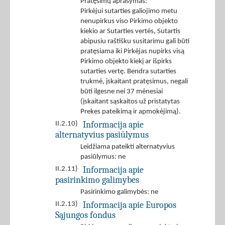
Pratęsimų aprašymas:
Pirkėjui sutarties galiojimo metu
nenupirkus viso Pirkimo objekto
kiekio ar Sutarties vertės, Sutartis
abipusiu raštišku susitarimu gali būti
pratęsiama iki Pirkėjas nupirks visą
Pirkimo objekto kiekį ar išpirks
sutarties vertę. Bendra sutarties
trukmė, įskaitant pratęsimus, negali
būti ilgesne nei 37 mėnesiai
(įskaitant sąskaitos už pristatytas
Prekes pateikimą ir apmokėjimą).
Informacija apie
II.2.10)
alternatyvius pasiūlymus
Leidžiama pateikti alternatyvius
pasiūlymus: ne
Informacija apie
II.2.11)
pasirinkimo galimybes
Pasirinkimo galimybės: ne
Informacija apie Europos
II.2.13)
Sąjungos fondus