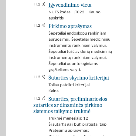
Įgyvendinimo vieta
II.2.3)
NUTS kodas: LT022 - Kauno
apskritis
Pirkimo aprašymas
II.2.4)
Šepetėliai endoskopų rankiniam
apruošimui, Šepetėliai medicininių
instrumentų rankiniam valymui,
Šepetėliai tuščiavidurių medicininių
instrumentų rankiniam valymui,
Šepetėliai odontologiniams
grąžteliams valyti.
Sutarties skyrimo kriterijai
II.2.5)
Toliau pateikti kriterijai
Kaina
Sutarties, preliminariosios
II.2.7)
sutarties ar dinaminės pirkimo
sistemos taikymo trukmė
Trukmė mėnesiais: 12
Ši sutartis gali būti pratęsta: taip
Pratęsimų aprašymas: