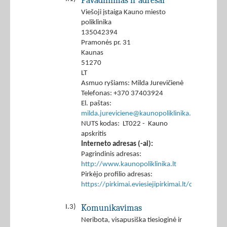
Pavadinimas ir adresai
Viešoji įstaiga Kauno miesto
poliklinika
135042394
Pramonės pr. 31
Kaunas
51270
LT
Asmuo ryšiams: Milda Jurevičienė
Telefonas: +370 37403924
El. paštas:
milda.jureviciene@kaunopoliklinika.lt
NUTS kodas: LT022 - Kauno
apskritis
Interneto adresas (-ai):
Pagrindinis adresas:
http://www.kaunopoliklinika.lt
Pirkėjo profilio adresas:
https://pirkimai.eviesiejipirkimai.lt/ctm/Co
Komunikavimas
I.3)
Neribota, visapusiška tiesioginė ir