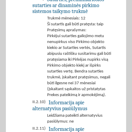
sutarties ar dinaminės pirkimo
sistemos taikymo trukmė
Trukmė mėnesiais: 12
Ši sutartis gali būti pratęsta: taip
Pratęsimų aprašymas:
Pirkėjui sutarties galiojimo metu
nenupirkus viso Pirkimo objekto
kiekio ar Sutarties vertės, Sutartis
abipusiu raštišku susitarimu gali būti
pratęsiama iki Pirkėjas nupirks visą
Pirkimo objekto kiekį ar išpirks
sutarties vertę. Bendra sutarties
trukmė, įskaitant pratęsimus, negali
būti ilgesne nei 37 mėnesiai
(įskaitant sąskaitos už pristatytas
Prekes pateikimą ir apmokėjimą).
Informacija apie
II.2.10)
alternatyvius pasiūlymus
Leidžiama pateikti alternatyvius
pasiūlymus: ne
Informacija apie
II.2.11)