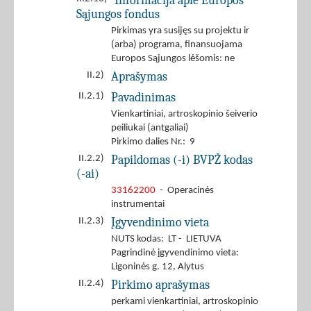
Informacija apie Europos
Sąjungos fondus
Pirkimas yra susijęs su projektu ir
(arba) programa, finansuojama
Europos Sąjungos lėšomis: ne
Aprašymas
II.2)
Pavadinimas
II.2.1)
Vienkartiniai, artroskopinio šeiverio
peiliukai (antgaliai)
Pirkimo dalies Nr.: 9
Papildomas (-i) BVPŽ kodas
II.2.2)
(-ai)
33162200
- Operacinės
instrumentai
Įgyvendinimo vieta
II.2.3)
NUTS kodas: LT - LIETUVA
Pagrindinė įgyvendinimo vieta:
Ligoninės g. 12, Alytus
Pirkimo aprašymas
II.2.4)
perkami vienkartiniai, artroskopinio