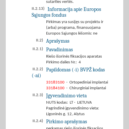
sutarties vertės.
Informacija apie Europos
II.2.13)
Sąjungos fondus
Pirkimas yra susijęs su projektu ir
(arba) programa, finansuojama
Europos Sąjungos lėšomis: ne
Aprašymas
II.2)
Pavadinimas
II.2.1)
Riešo išorinės fiksacijos aparatas
Pirkimo dalies Nr.: 4
Papildomas (-i) BVPŽ kodas
II.2.2)
(-ai)
33183100
- Ortopediniai implantai
33184100
- Chirurginiai implantai
Įgyvendinimo vieta
II.2.3)
NUTS kodas: LT - LIETUVA
Pagrindinė įgyvendinimo vieta:
Ligoninės g. 12, Alytus
Pirkimo aprašymas
II.2.4)
perkamas riešo išorinės fiksacijos