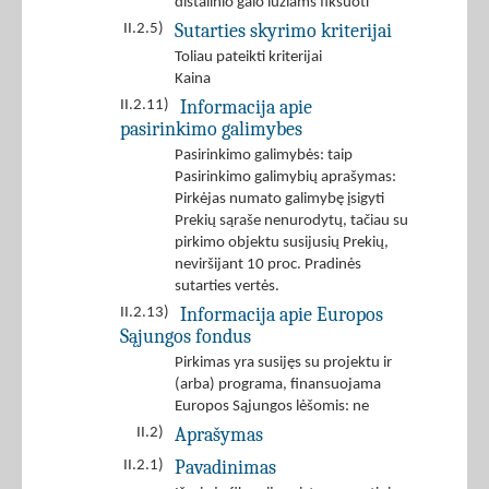
distalinio galo lūžiams fiksuoti
Sutarties skyrimo kriterijai
II.2.5)
Toliau pateikti kriterijai
Kaina
Informacija apie
II.2.11)
pasirinkimo galimybes
Pasirinkimo galimybės: taip
Pasirinkimo galimybių aprašymas:
Pirkėjas numato galimybę įsigyti
Prekių sąraše nenurodytų, tačiau su
pirkimo objektu susijusių Prekių,
neviršijant 10 proc. Pradinės
sutarties vertės.
Informacija apie Europos
II.2.13)
Sąjungos fondus
Pirkimas yra susijęs su projektu ir
(arba) programa, finansuojama
Europos Sąjungos lėšomis: ne
Aprašymas
II.2)
Pavadinimas
II.2.1)