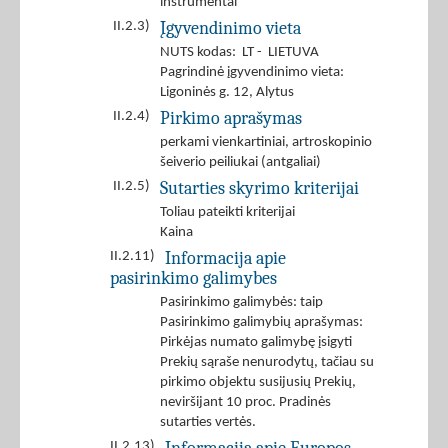
instrumentai
Įgyvendinimo vieta
II.2.3)
NUTS kodas: LT - LIETUVA
Pagrindinė įgyvendinimo vieta:
Ligoninės g. 12, Alytus
Pirkimo aprašymas
II.2.4)
perkami vienkartiniai, artroskopinio
šeiverio peiliukai (antgaliai)
Sutarties skyrimo kriterijai
II.2.5)
Toliau pateikti kriterijai
Kaina
Informacija apie
II.2.11)
pasirinkimo galimybes
Pasirinkimo galimybės: taip
Pasirinkimo galimybių aprašymas:
Pirkėjas numato galimybę įsigyti
Prekių sąraše nenurodytų, tačiau su
pirkimo objektu susijusių Prekių,
neviršijant 10 proc. Pradinės
sutarties vertės.
II.2.13)