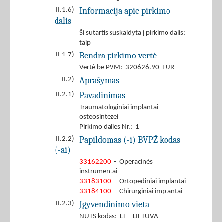
Informacija apie pirkimo
II.1.6)
dalis
Ši sutartis suskaidyta į pirkimo dalis:
taip
Bendra pirkimo vertė
II.1.7)
Vertė be PVM: 320626.90 EUR
Aprašymas
II.2)
Pavadinimas
II.2.1)
Traumatologiniai implantai
osteosintezei
Pirkimo dalies Nr.: 1
Papildomas (-i) BVPŽ kodas
II.2.2)
(-ai)
33162200
- Operacinės
instrumentai
33183100
- Ortopediniai implantai
33184100
- Chirurginiai implantai
Įgyvendinimo vieta
II.2.3)
NUTS kodas: LT - LIETUVA