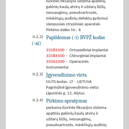
Išorinės fiksacijos sistema apatinių
galūnių kaulų atvirų ir uždarų lūžių,
nesuaugimų, pseudoartrozės,
minkštųjų audinių defektų gydymui
vienpusiais strypiniais aparatais
Pirkimo dalies Nr.: 6
Papildomas (-i) BVPŽ kodas
II.2.2)
(-ai)
33183100
- Ortopediniai implantai
33184100
- Chirurginiai implantai
33162200
- Operacinės
instrumentai
Įgyvendinimo vieta
II.2.3)
NUTS kodas: LT - LIETUVA
Pagrindinė įgyvendinimo vieta:
Ligoninės g. 12, Alytus
Pirkimo aprašymas
II.2.4)
perkama išorinės fiksacijos sistema
apatinių galūnių kaulų atvirų ir
uždarų lūžių, nesuaugimų,
pseudoartrozės, minkštųjų audinių