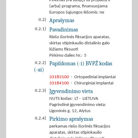
Pirkimas yra susijęs su projektu ir
(arba) programa, finansuojama
Europos Sąjungos lėšomis: ne
Aprašymas
II.2)
Pavadinimas
II.2.1)
Riešo išorinės fiksacijos aparatas,
skirtas stipinkaulio distalinio galo
lūžiams fiksuoti
Pirkimo dalies Nr.: 5
Papildomas (-i) BVPŽ kodas
II.2.2)
(-ai)
33183100
- Ortopediniai implantai
33184100
- Chirurginiai implantai
Įgyvendinimo vieta
II.2.3)
NUTS kodas: LT - LIETUVA
Pagrindinė įgyvendinimo vieta:
Ligoninės g. 12, Alytus
Pirkimo aprašymas
II.2.4)
perkamas riešo išorinės fiksacijos
aparatas, skirtas stipinkaulio