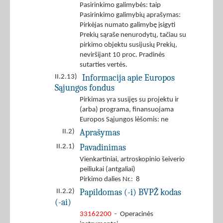
Pasirinkimo galimybės: taip
Pasirinkimo galimybių aprašymas:
Pirkėjas numato galimybę įsigyti
Prekių sąraše nenurodytų, tačiau su
pirkimo objektu susijusių Prekių,
neviršijant 10 proc. Pradinės
sutarties vertės.
Informacija apie Europos
II.2.13)
Sąjungos fondus
Pirkimas yra susijęs su projektu ir
(arba) programa, finansuojama
Europos Sąjungos lėšomis: ne
Aprašymas
II.2)
Pavadinimas
II.2.1)
Vienkartiniai, artroskopinio šeiverio
peiliukai (antgaliai)
Pirkimo dalies Nr.: 8
Papildomas (-i) BVPŽ kodas
II.2.2)
(-ai)
33162200
- Operacinės