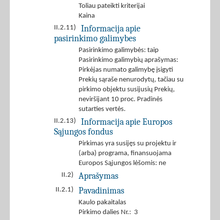
Toliau pateikti kriterijai
Kaina
Informacija apie
II.2.11)
pasirinkimo galimybes
Pasirinkimo galimybės: taip
Pasirinkimo galimybių aprašymas:
Pirkėjas numato galimybę įsigyti
Prekių sąraše nenurodytų, tačiau su
pirkimo objektu susijusių Prekių,
neviršijant 10 proc. Pradinės
sutarties vertės.
Informacija apie Europos
II.2.13)
Sąjungos fondus
Pirkimas yra susijęs su projektu ir
(arba) programa, finansuojama
Europos Sąjungos lėšomis: ne
Aprašymas
II.2)
Pavadinimas
II.2.1)
Kaulo pakaitalas
Pirkimo dalies Nr.: 3