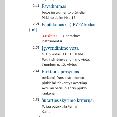
Pavadinimas
II.2.1)
Jėgos instrumento pjūkleliai
Pirkimo dalies Nr.: 13
Papildomas (-i) BVPŽ kodas
II.2.2)
(-ai)
33162200
- Operacinės
instrumentai
Įgyvendinimo vieta
II.2.3)
NUTS kodas: LT - LIETUVA
Pagrindinė įgyvendinimo vieta:
Ligoninės g. 12, Alytus
Pirkimo aprašymas
II.2.4)
perkami jėgos instrumento
pjūkleliai, tinkantys Aesculap
Acculan osciliuojančio pjūklo
rankenai.
Sutarties skyrimo kriterijai
II.2.5)
Toliau pateikti kriterijai
Kaina