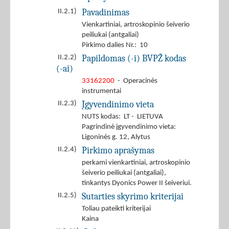
Pavadinimas
II.2.1)
Vienkartiniai, artroskopinio šeiverio
peiliukai (antgaliai)
Pirkimo dalies Nr.: 10
Papildomas (-i) BVPŽ kodas
II.2.2)
(-ai)
33162200
- Operacinės
instrumentai
Įgyvendinimo vieta
II.2.3)
NUTS kodas: LT - LIETUVA
Pagrindinė įgyvendinimo vieta:
Ligoninės g. 12, Alytus
Pirkimo aprašymas
II.2.4)
perkami vienkartiniai, artroskopinio
šeiverio peiliukai (antgaliai),
tinkantys Dyonics Power II šeiveriui.
Sutarties skyrimo kriterijai
II.2.5)
Toliau pateikti kriterijai
Kaina