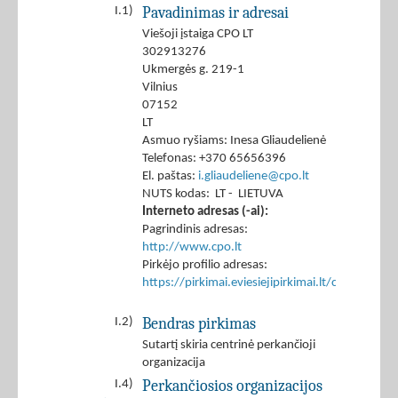
Pavadinimas ir adresai
I.1)
Viešoji įstaiga CPO LT
302913276
Ukmergės g. 219-1
Vilnius
07152
LT
Asmuo ryšiams: Inesa Gliaudelienė
Telefonas: +370 65656396
El. paštas:
i.gliaudeliene@cpo.lt
NUTS kodas: LT - LIETUVA
Interneto adresas (-ai):
Pagrindinis adresas:
http://www.cpo.lt
Pirkėjo profilio adresas:
https://pirkimai.eviesiejipirkimai.lt/ctm/Co
Bendras pirkimas
I.2)
Sutartį skiria centrinė perkančioji
organizacija
Perkančiosios organizacijos
I.4)