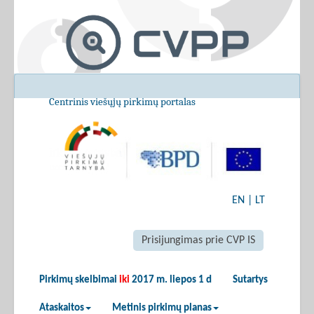
Centrinis viešųjų pirkimų portalas
EN
|
LT
Prisijungimas prie CVP IS
Pirkimų skelbimai
iki
2017 m. liepos 1 d
Sutartys
Ataskaitos
Metinis pirkimų planas