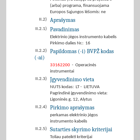
(arba) programa, finansuojama
Europos Sąjungos lėšomis: ne
Aprašymas
II.2)
Pavadinimas
II.2.1)
Elektrinio jėgos instrumento kabelis
Pirkimo dalies Nr.: 16
Papildomas (-i) BVPŽ kodas
II.2.2)
(-ai)
33162200
- Operacinės
instrumentai
Įgyvendinimo vieta
II.2.3)
NUTS kodas: LT - LIETUVA
Pagrindinė įgyvendinimo vieta:
Ligoninės g. 12, Alytus
Pirkimo aprašymas
II.2.4)
perkamas elektrinio jėgos
instrumento kabelis
Sutarties skyrimo kriterijai
II.2.5)
Toliau pateikti kriterijai