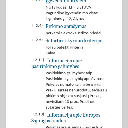
Įgyvendinimo vieta
II.2.3)
NUTS kodas: LT - LIETUVA
Pagrindinė įgyvendinimo vieta:
Ligoninės g. 12, Alytus
Pirkimo aprašymas
II.2.4)
perkami elektrokaustikos priedai
Sutarties skyrimo kriterijai
II.2.5)
Toliau pateikti kriterijai
Kaina
Informacija apie
II.2.11)
pasirinkimo galimybes
Pasirinkimo galimybės: taip
Pasirinkimo galimybių aprašymas:
Pirkėjas numato galimybę įsigyti
Prekių sąraše nenurodytų, tačiau su
pirkimo objektu susijusių Prekių,
neviršijant 10 proc. Pradinės
sutarties vertės.
Informacija apie Europos
II.2.13)
Sąjungos fondus
Pirkimas yra susijęs su projektu ir