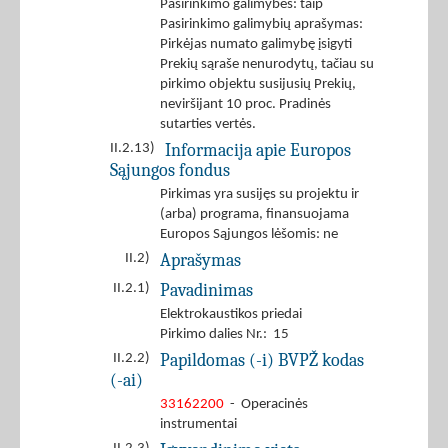
Pasirinkimo galimybės: taip
Pasirinkimo galimybių aprašymas:
Pirkėjas numato galimybę įsigyti
Prekių sąraše nenurodytų, tačiau su
pirkimo objektu susijusių Prekių,
neviršijant 10 proc. Pradinės
sutarties vertės.
Informacija apie Europos
II.2.13)
Sąjungos fondus
Pirkimas yra susijęs su projektu ir
(arba) programa, finansuojama
Europos Sąjungos lėšomis: ne
Aprašymas
II.2)
Pavadinimas
II.2.1)
Elektrokaustikos priedai
Pirkimo dalies Nr.: 15
Papildomas (-i) BVPŽ kodas
II.2.2)
(-ai)
33162200
- Operacinės
instrumentai