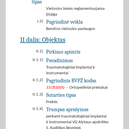
tipas
Viešosios teisės reglamentuojama
įstaiga
Pagrindinė veikla
I.5)
Bendros viešosios paslaugos
II dalis: Objektas
Pirkimo apimtis
II.1)
Pavadinimas
II.1.1)
Traumatologiniai implantai ir
instrumentai
Pagrindinis BVPŽ kodas
II.1.2)
33183000
- Ortopediniai prietaisai
Sutarties tipas
II.1.3)
Prekės
Trumpas aprašymas
II.1.4)
perkami traumatologiniai implantai
ir instrumentai VšĮ Alytaus apskrities
S. Kudirkos ligoninei.