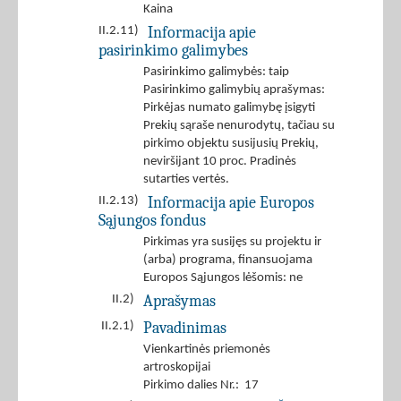
Kaina
Informacija apie
II.2.11)
pasirinkimo galimybes
Pasirinkimo galimybės: taip
Pasirinkimo galimybių aprašymas:
Pirkėjas numato galimybę įsigyti
Prekių sąraše nenurodytų, tačiau su
pirkimo objektu susijusių Prekių,
neviršijant 10 proc. Pradinės
sutarties vertės.
Informacija apie Europos
II.2.13)
Sąjungos fondus
Pirkimas yra susijęs su projektu ir
(arba) programa, finansuojama
Europos Sąjungos lėšomis: ne
Aprašymas
II.2)
Pavadinimas
II.2.1)
Vienkartinės priemonės
artroskopijai
Pirkimo dalies Nr.: 17