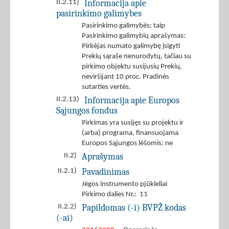
Informacija apie
II.2.11)
pasirinkimo galimybes
Pasirinkimo galimybės: taip
Pasirinkimo galimybių aprašymas:
Pirkėjas numato galimybę įsigyti
Prekių sąraše nenurodytų, tačiau su
pirkimo objektu susijusių Prekių,
neviršijant 10 proc. Pradinės
sutarties vertės.
Informacija apie Europos
II.2.13)
Sąjungos fondus
Pirkimas yra susijęs su projektu ir
(arba) programa, finansuojama
Europos Sąjungos lėšomis: ne
Aprašymas
II.2)
Pavadinimas
II.2.1)
Jėgos instrumento pjūkleliai
Pirkimo dalies Nr.: 11
Papildomas (-i) BVPŽ kodas
II.2.2)
(-ai)