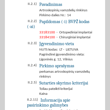
Pavadinimas
II.2.1)
Artroskopinių vamzdelių rinkinys
Pirkimo dalies Nr.: 14
Papildomas (-i) BVPŽ kodas
II.2.2)
(-ai)
33183100
- Ortopediniai implantai
33184100
- Chirurginiai implantai
Įgyvendinimo vieta
II.2.3)
NUTS kodas: LT - LIETUVA
Pagrindinė įgyvendinimo vieta:
Ligoninės g. 12, Vilnius
Pirkimo aprašymas
II.2.4)
perkamas artroskopinių vamzdelių
rinkinys
Sutarties skyrimo kriterijai
II.2.5)
Toliau pateikti kriterijai
Kaina
Informacija apie
II.2.11)
pasirinkimo galimybes