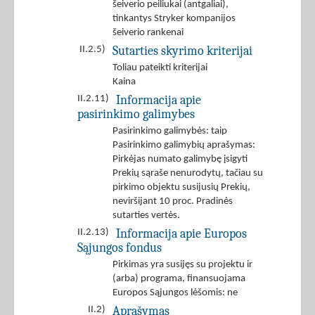
šeiverio peiliukai (antgaliai),
tinkantys Stryker kompanijos
šeiverio rankenai
Sutarties skyrimo kriterijai
II.2.5)
Toliau pateikti kriterijai
Kaina
Informacija apie
II.2.11)
pasirinkimo galimybes
Pasirinkimo galimybės: taip
Pasirinkimo galimybių aprašymas:
Pirkėjas numato galimybę įsigyti
Prekių sąraše nenurodytų, tačiau su
pirkimo objektu susijusių Prekių,
neviršijant 10 proc. Pradinės
sutarties vertės.
Informacija apie Europos
II.2.13)
Sąjungos fondus
Pirkimas yra susijęs su projektu ir
(arba) programa, finansuojama
Europos Sąjungos lėšomis: ne
Aprašymas
II.2)