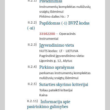
Pavadinimas
II.2.1)
Instrumentų komplektas nulūžusių
sraigtų išėmimui
Pirkimo dalies Nr.: 7
Papildomas (-i) BVPŽ kodas
II.2.2)
(-ai)
33162200
- Operacinės
instrumentai
Įgyvendinimo vieta
II.2.3)
NUTS kodas: LT - LIETUVA
Pagrindinė įgyvendinimo vieta:
Ligoninės g. 12, Alytus
Pirkimo aprašymas
II.2.4)
perkamas instrumentų komplektas
nulūžusių sraigtų išėmimui
Sutarties skyrimo kriterijai
II.2.5)
Toliau pateikti kriterijai
Kaina
Informacija apie
II.2.11)
pasirinkimo galimybes