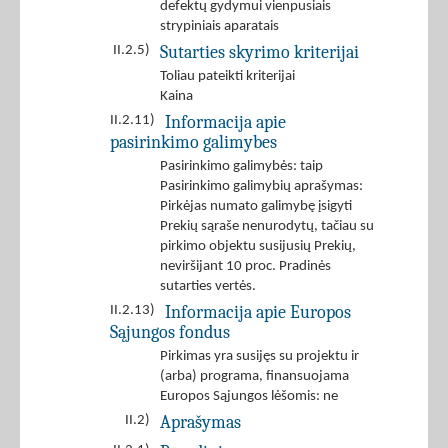
defektų gydymui vienpusiais
strypiniais aparatais
Sutarties skyrimo kriterijai
II.2.5)
Toliau pateikti kriterijai
Kaina
Informacija apie
II.2.11)
pasirinkimo galimybes
Pasirinkimo galimybės: taip
Pasirinkimo galimybių aprašymas:
Pirkėjas numato galimybę įsigyti
Prekių sąraše nenurodytų, tačiau su
pirkimo objektu susijusių Prekių,
neviršijant 10 proc. Pradinės
sutarties vertės.
Informacija apie Europos
II.2.13)
Sąjungos fondus
Pirkimas yra susijęs su projektu ir
(arba) programa, finansuojama
Europos Sąjungos lėšomis: ne
Aprašymas
II.2)