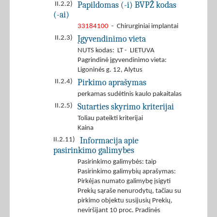
Papildomas (-i) BVPŽ kodas
II.2.2)
(-ai)
33184100
- Chirurginiai implantai
Įgyvendinimo vieta
II.2.3)
NUTS kodas: LT - LIETUVA
Pagrindinė įgyvendinimo vieta:
Ligoninės g. 12, Alytus
Pirkimo aprašymas
II.2.4)
perkamas sudėtinis kaulo pakaitalas
Sutarties skyrimo kriterijai
II.2.5)
Toliau pateikti kriterijai
Kaina
Informacija apie
II.2.11)
pasirinkimo galimybes
Pasirinkimo galimybės: taip
Pasirinkimo galimybių aprašymas:
Pirkėjas numato galimybę įsigyti
Prekių sąraše nenurodytų, tačiau su
pirkimo objektu susijusių Prekių,
neviršijant 10 proc. Pradinės