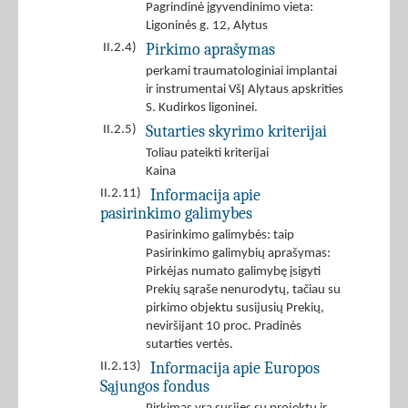
Pagrindinė įgyvendinimo vieta:
Ligoninės g. 12, Alytus
Pirkimo aprašymas
II.2.4)
perkami traumatologiniai implantai
ir instrumentai VšĮ Alytaus apskrities
S. Kudirkos ligoninei.
Sutarties skyrimo kriterijai
II.2.5)
Toliau pateikti kriterijai
Kaina
Informacija apie
II.2.11)
pasirinkimo galimybes
Pasirinkimo galimybės: taip
Pasirinkimo galimybių aprašymas:
Pirkėjas numato galimybę įsigyti
Prekių sąraše nenurodytų, tačiau su
pirkimo objektu susijusių Prekių,
neviršijant 10 proc. Pradinės
sutarties vertės.
Informacija apie Europos
II.2.13)
Sąjungos fondus