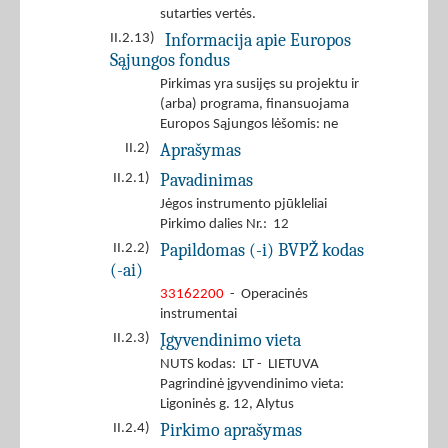
sutarties vertės.
Informacija apie Europos
II.2.13)
Sąjungos fondus
Pirkimas yra susijęs su projektu ir
(arba) programa, finansuojama
Europos Sąjungos lėšomis: ne
Aprašymas
II.2)
Pavadinimas
II.2.1)
Jėgos instrumento pjūkleliai
Pirkimo dalies Nr.: 12
Papildomas (-i) BVPŽ kodas
II.2.2)
(-ai)
33162200
- Operacinės
instrumentai
Įgyvendinimo vieta
II.2.3)
NUTS kodas: LT - LIETUVA
Pagrindinė įgyvendinimo vieta:
Ligoninės g. 12, Alytus
Pirkimo aprašymas
II.2.4)