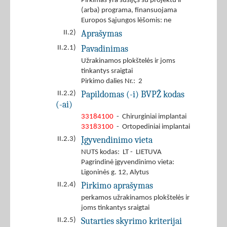
Pirkimas yra susijęs su projektu ir
(arba) programa, finansuojama
Europos Sąjungos lėšomis: ne
Aprašymas
II.2)
Pavadinimas
II.2.1)
Užrakinamos plokštelės ir joms
tinkantys sraigtai
Pirkimo dalies Nr.: 2
Papildomas (-i) BVPŽ kodas
II.2.2)
(-ai)
33184100
- Chirurginiai implantai
33183100
- Ortopediniai implantai
Įgyvendinimo vieta
II.2.3)
NUTS kodas: LT - LIETUVA
Pagrindinė įgyvendinimo vieta:
Ligoninės g. 12, Alytus
Pirkimo aprašymas
II.2.4)
perkamos užrakinamos plokštelės ir
joms tinkantys sraigtai
Sutarties skyrimo kriterijai
II.2.5)