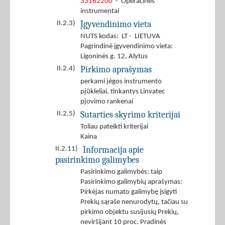
33162200
- Operacinės
instrumentai
Įgyvendinimo vieta
II.2.3)
NUTS kodas: LT - LIETUVA
Pagrindinė įgyvendinimo vieta:
Ligoninės g. 12, Alytus
Pirkimo aprašymas
II.2.4)
perkami jėgos instrumento
pjūkleliai, tinkantys Linvatec
pjovimo rankenai
Sutarties skyrimo kriterijai
II.2.5)
Toliau pateikti kriterijai
Kaina
Informacija apie
II.2.11)
pasirinkimo galimybes
Pasirinkimo galimybės: taip
Pasirinkimo galimybių aprašymas:
Pirkėjas numato galimybę įsigyti
Prekių sąraše nenurodytų, tačiau su
pirkimo objektu susijusių Prekių,
neviršijant 10 proc. Pradinės