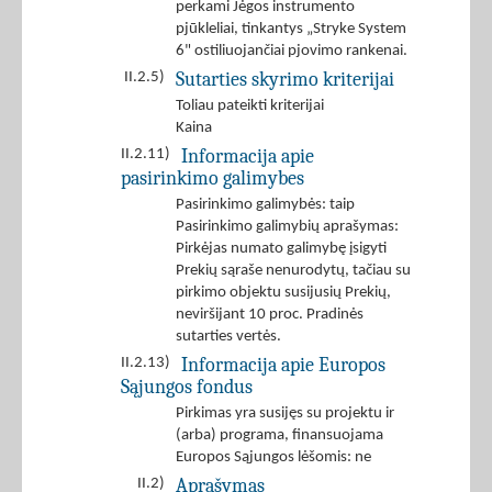
perkami Jėgos instrumento
pjūkleliai, tinkantys „Stryke System
6" ostiliuojančiai pjovimo rankenai.
Sutarties skyrimo kriterijai
II.2.5)
Toliau pateikti kriterijai
Kaina
Informacija apie
II.2.11)
pasirinkimo galimybes
Pasirinkimo galimybės: taip
Pasirinkimo galimybių aprašymas:
Pirkėjas numato galimybę įsigyti
Prekių sąraše nenurodytų, tačiau su
pirkimo objektu susijusių Prekių,
neviršijant 10 proc. Pradinės
sutarties vertės.
Informacija apie Europos
II.2.13)
Sąjungos fondus
Pirkimas yra susijęs su projektu ir
(arba) programa, finansuojama
Europos Sąjungos lėšomis: ne
Aprašymas
II.2)