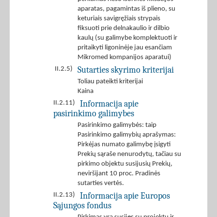
aparatas, pagamintas iš plieno, su
keturiais savigręžiais strypais
fiksuoti prie delnakaulio ir dilbio
kaulų (su galimybe komplektuoti ir
pritaikyti ligoninėje jau esančiam
Mikromed kompanijos aparatui)
Sutarties skyrimo kriterijai
II.2.5)
Toliau pateikti kriterijai
Kaina
Informacija apie
II.2.11)
pasirinkimo galimybes
Pasirinkimo galimybės: taip
Pasirinkimo galimybių aprašymas:
Pirkėjas numato galimybę įsigyti
Prekių sąraše nenurodytų, tačiau su
pirkimo objektu susijusių Prekių,
neviršijant 10 proc. Pradinės
sutarties vertės.
Informacija apie Europos
II.2.13)
Sąjungos fondus