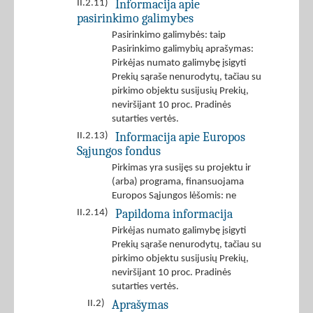
Informacija apie
II.2.11)
pasirinkimo galimybes
Pasirinkimo galimybės: taip
Pasirinkimo galimybių aprašymas:
Pirkėjas numato galimybę įsigyti
Prekių sąraše nenurodytų, tačiau su
pirkimo objektu susijusių Prekių,
neviršijant 10 proc. Pradinės
sutarties vertės.
Informacija apie Europos
II.2.13)
Sąjungos fondus
Pirkimas yra susijęs su projektu ir
(arba) programa, finansuojama
Europos Sąjungos lėšomis: ne
Papildoma informacija
II.2.14)
Pirkėjas numato galimybę įsigyti
Prekių sąraše nenurodytų, tačiau su
pirkimo objektu susijusių Prekių,
neviršijant 10 proc. Pradinės
sutarties vertės.
Aprašymas
II.2)