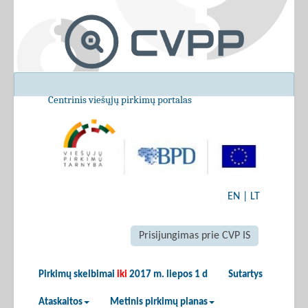
Centrinis viešųjų pirkimų portalas
EN
|
LT
Prisijungimas prie CVP IS
Pirkimų skelbimai
iki
2017 m. liepos 1 d
Sutartys
Ataskaitos
Metinis pirkimų planas