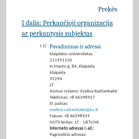
Prekės
I dalis: Perkančioji organizacija
ar perkantysis subjektas
Pavadinimas ir adresai
I.1)
Klaipėdos universitetas
211951150
H.Manto g. 84, Klaipėda
Klaipėda
92294
LT
Asmuo ryšiams: Evelina Radčenkaitė
Telefonas: +8 46398927
El. paštas:
evelina.radcenkaite@ku.lt
Faksas: +8 46398929
NUTS kodas: LT - LIETUVA
Interneto adresas (-ai):
Pagrindinis adresas: