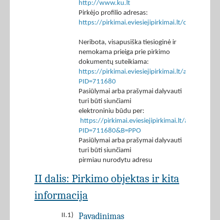
http://www.ku.lt
Pirkėjo profilio adresas:
https://pirkimai.eviesiejipirkimai.lt/ctm/Co
Neribota, visapusiška tiesioginė ir
nemokama prieiga prie pirkimo
dokumentų suteikiama:
https://pirkimai.eviesiejipirkimai.lt/app/rfq/p
PID=711680
Pasiūlymai arba prašymai dalyvauti
turi būti siunčiami
elektroniniu būdu per:
https://pirkimai.eviesiejipirkimai.lt/app/rfq/r
PID=711680&B=PPO
Pasiūlymai arba prašymai dalyvauti
turi būti siunčiami
pirmiau nurodytu adresu
II dalis: Pirkimo objektas ir kita
informacija
Pavadinimas
II.1)