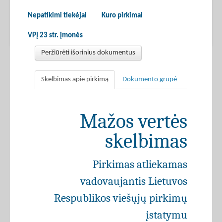
Nepatikimi tiekėjai
Kuro pirkimai
VPĮ 23 str. įmonės
Peržiūrėti išorinius dokumentus
Skelbimas apie pirkimą
Dokumento grupė
Mažos vertės
skelbimas
Pirkimas atliekamas
vadovaujantis Lietuvos
Respublikos viešųjų pirkimų
įstatymu