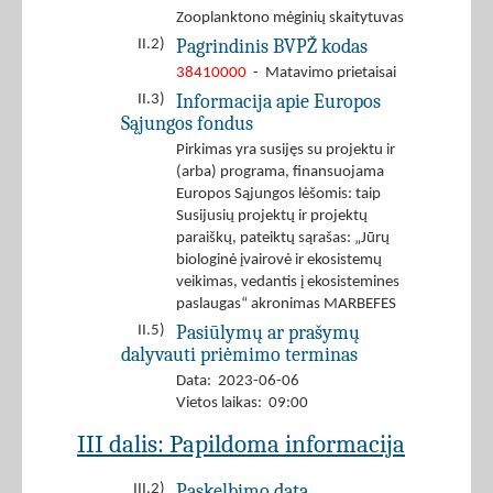
Zooplanktono mėginių skaitytuvas
Pagrindinis BVPŽ kodas
II.2)
38410000
- Matavimo prietaisai
Informacija apie Europos
II.3)
Sąjungos fondus
Pirkimas yra susijęs su projektu ir
(arba) programa, finansuojama
Europos Sąjungos lėšomis: taip
Susijusių projektų ir projektų
paraiškų, pateiktų sąrašas: „Jūrų
biologinė įvairovė ir ekosistemų
veikimas, vedantis į ekosistemines
paslaugas“ akronimas MARBEFES
Pasiūlymų ar prašymų
II.5)
dalyvauti priėmimo terminas
Data: 2023-06-06
Vietos laikas: 09:00
III dalis: Papildoma informacija
Paskelbimo data
III.2)