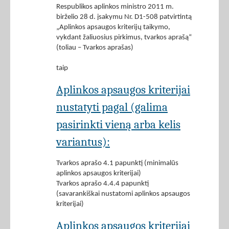
Respublikos aplinkos ministro 2011 m.
birželio 28 d. įsakymu Nr. D1-508 patvirtintą
„Aplinkos apsaugos kriterijų taikymo,
vykdant žaliuosius pirkimus, tvarkos aprašą“
(toliau – Tvarkos aprašas)
taip
Aplinkos apsaugos kriterijai
nustatyti pagal (galima
pasirinkti vieną arba kelis
variantus):
Tvarkos aprašo 4.1 papunktį (minimalūs
aplinkos apsaugos kriterijai)
Tvarkos aprašo 4.4.4 papunktį
(savarankiškai nustatomi aplinkos apsaugos
kriterijai)
Aplinkos apsaugos kriterijai