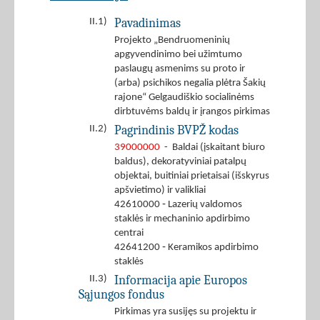
Pavadinimas
II.1)
Projekto „Bendruomeninių
apgyvendinimo bei užimtumo
paslaugų asmenims su proto ir
(arba) psichikos negalia plėtra Šakių
rajone“ Gelgaudiškio socialinėms
dirbtuvėms baldų ir įrangos pirkimas
Pagrindinis BVPŽ kodas
II.2)
39000000
- Baldai (įskaitant biuro
baldus), dekoratyviniai patalpų
objektai, buitiniai prietaisai (išskyrus
apšvietimo) ir valikliai
42610000 ‐ Lazerių valdomos
staklės ir mechaninio apdirbimo
centrai
42641200 ‐ Keramikos apdirbimo
staklės
Informacija apie Europos
II.3)
Sąjungos fondus
Pirkimas yra susijęs su projektu ir