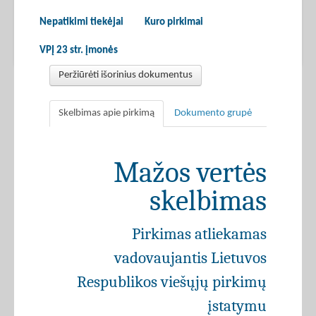
Nepatikimi tiekėjai
Kuro pirkimai
VPĮ 23 str. įmonės
Peržiūrėti išorinius dokumentus
Skelbimas apie pirkimą
Dokumento grupė
Mažos vertės
skelbimas
Pirkimas atliekamas
vadovaujantis Lietuvos
Respublikos viešųjų pirkimų
įstatymu