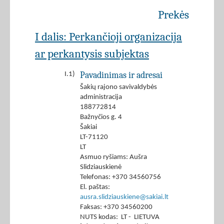
Prekės
I dalis: Perkančioji organizacija
ar perkantysis subjektas
Pavadinimas ir adresai
I.1)
Šakių rajono savivaldybės
administracija
188772814
Bažnyčios g. 4
Šakiai
LT-71120
LT
Asmuo ryšiams: Aušra
Slidziauskienė
Telefonas: +370 34560756
El. paštas:
ausra.slidziauskiene@sakiai.lt
Faksas: +370 34560200
NUTS kodas: LT - LIETUVA