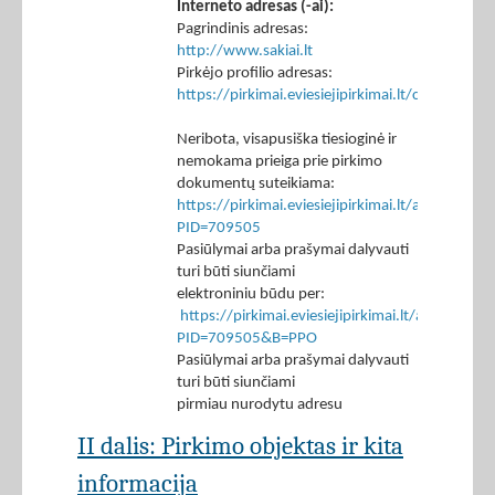
Interneto adresas (-ai):
Pagrindinis adresas:
http://www.sakiai.lt
Pirkėjo profilio adresas:
https://pirkimai.eviesiejipirkimai.lt/ctm/Co
Neribota, visapusiška tiesioginė ir
nemokama prieiga prie pirkimo
dokumentų suteikiama:
https://pirkimai.eviesiejipirkimai.lt/app/rfq/p
PID=709505
Pasiūlymai arba prašymai dalyvauti
turi būti siunčiami
elektroniniu būdu per:
https://pirkimai.eviesiejipirkimai.lt/app/rfq/r
PID=709505&B=PPO
Pasiūlymai arba prašymai dalyvauti
turi būti siunčiami
pirmiau nurodytu adresu
II dalis: Pirkimo objektas ir kita
informacija