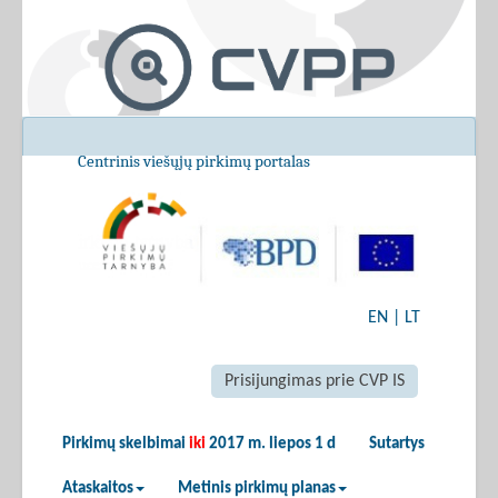
Centrinis viešųjų pirkimų portalas
EN
|
LT
Prisijungimas prie CVP IS
Pirkimų skelbimai
iki
2017 m. liepos 1 d
Sutartys
Ataskaitos
Metinis pirkimų planas