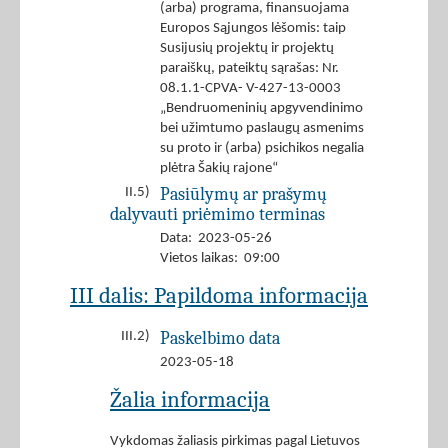
(arba) programa, finansuojama
Europos Sąjungos lėšomis: taip
Susijusių projektų ir projektų
paraiškų, pateiktų sąrašas: Nr.
08.1.1-CPVA- V-427-13-0003
„Bendruomeninių apgyvendinimo
bei užimtumo paslaugų asmenims
su proto ir (arba) psichikos negalia
plėtra Šakių rajone“
Pasiūlymų ar prašymų
II.5)
dalyvauti priėmimo terminas
Data: 2023-05-26
Vietos laikas: 09:00
III dalis: Papildoma informacija
Paskelbimo data
III.2)
2023-05-18
Žalia informacija
Vykdomas žaliasis pirkimas pagal Lietuvos