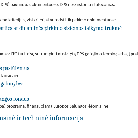
– DPS) pagrindu, dokumentuose. DPS neskirstoma į kategorijas.
ymo kriterijus, visi kriterijai nurodyti tik pirkimo dokumentuose
utarties ar dinaminės pirkimo sistemos taikymo trukmė
iamas: LTG turi teisę sutrumpinti nustatytą DPS galiojimo terminą arba jį p
us pasiūlymus
iūlymus: ne
 galimybes
jungos fondus
(arba) programa, finansuojama Europos Sąjungos lėšomis: ne
ansinė ir techninė informacija