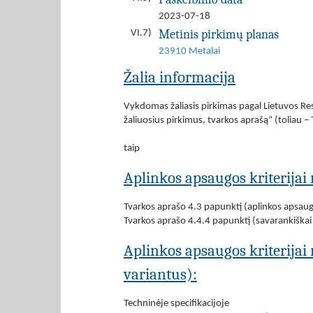
2023-07-18
Metinis pirkimų planas
VI.7)
23910 Metalai
Žalia informacija
Vykdomas žaliasis pirkimas pagal Lietuvos Res
žaliuosius pirkimus, tvarkos aprašą“ (toliau –
taip
Aplinkos apsaugos kriterijai 
Tvarkos aprašo 4.3 papunktį (aplinkos apsau
Tvarkos aprašo 4.4.4 papunktį (savarankiškai 
Aplinkos apsaugos kriterijai
variantus):
Techninėje specifikacijoje