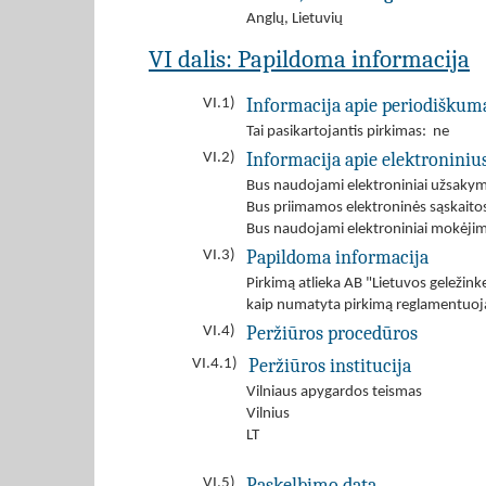
Anglų
,
Lietuvių
VI dalis: Papildoma informacija
Informacija apie periodiškum
VI.1)
Tai pasikartojantis pirkimas: ne
Informacija apie elektroniniu
VI.2)
Bus naudojami elektroniniai užsakym
Bus priimamos elektroninės sąskaito
Bus naudojami elektroniniai mokėjim
Papildoma informacija
VI.3)
Pirkimą atlieka AB "Lietuvos geležink
kaip numatyta pirkimą reglamentuoja
Peržiūros procedūros
VI.4)
Peržiūros institucija
VI.4.1)
Vilniaus apygardos teismas
Vilnius
LT
Paskelbimo data
VI.5)