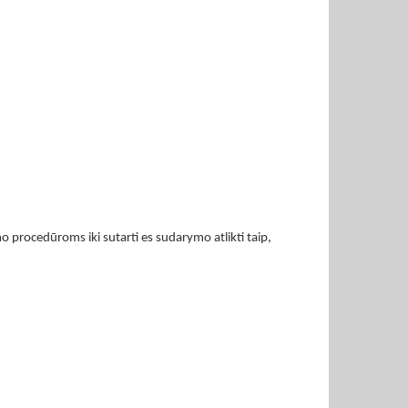
mo procedūroms iki sutarti es sudarymo atlikti taip,