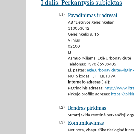
I dalis: Perkantysis subjektas
Pavadinimas ir adresai
I.1)
AB "Lietuvos geležinkeliai"
110053842
Geležinkelio g. 16
Vilnius
02100
LT
Asmuo ryšiams: Eglė Urbonavičiūtė
Telefonas: +370 66939405
El. paštas:
egle.urbonaviciute@ltglink
NUTS kodas: LT - LIETUVA
Interneto adresas (-ai):
Pagrindinis adresas:
http://www.litrai
Pirkėjo profilio adresas:
https://pir
Bendras pirkimas
I.2)
Sutartį skiria centrinė perkančioji org
Komunikavimas
I.3)
Neribota, visapusiška tiesioginė ir