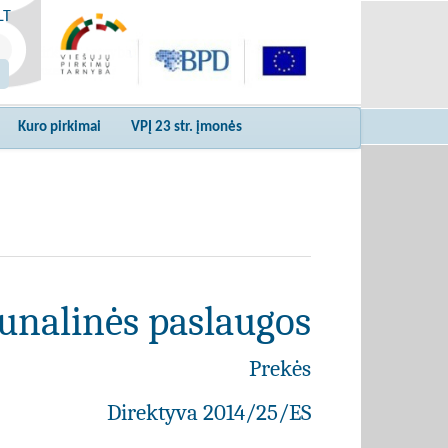
LT
Kuro pirkimai
VPĮ 23 str. įmonės
unalinės paslaugos
Prekės
Direktyva 2014/25/ES