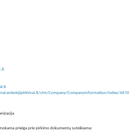
.lt
l.lt
kimai.eviesiejipirkimai.lt/ctm/Company/CompanyInformation/Index/4670
anizacija
 nemokama prieiga prie pirkimo dokumentų suteikiama: