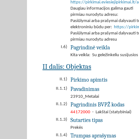
https://pirkimai.eviesiejipirkimai.
Daugiau informacijos galima gauti
pirmiau nurodytu adresu:
Pasiūlymai arba prašymai dalyvauti tu
elektroniniu būdu per:
https://pirk
Pasiūlymai arba prašymai dalyvauti tu
pirmiau nurodytu adresu
Pagrindinė veikla
I.6)
Kita veikla: Su geležinkeliu susijusio
II dalis: Objektas
Pirkimo apimtis
II.1)
Pavadinimas
II.1.1)
23910_Metalai
Pagrindinis BVPŽ kodas
II.1.2)
44172000
- Lakštai (statybiniai)
Sutarties tipas
II.1.3)
Prekės
Trumpas aprašymas
II.1.4)