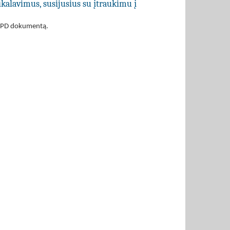
ikalavimus, susijusius su įtraukimu į
EBVPD dokumentą.