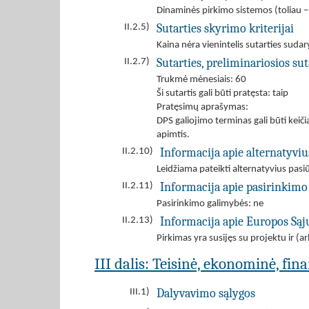
Dinaminės pirkimo sistemos (toliau 
Sutarties skyrimo kriterijai
II.2.5)
Kaina nėra vienintelis sutarties sudar
Sutarties, preliminariosios s
II.2.7)
Trukmė mėnesiais: 60
Ši sutartis gali būti pratęsta: taip
Pratęsimų aprašymas:
DPS galiojimo terminas gali būti keič
apimtis.
Informacija apie alternatyvi
II.2.10)
Leidžiama pateikti alternatyvius pas
Informacija apie pasirinkimo
II.2.11)
Pasirinkimo galimybės: ne
Informacija apie Europos Są
II.2.13)
Pirkimas yra susijęs su projektu ir 
III dalis: Teisinė, ekonominė, fin
Dalyvavimo sąlygos
III.1)