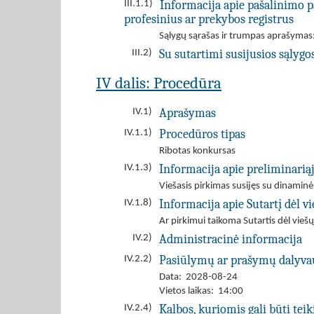
Informacija apie pašalinimo p
III.1.1)
profesinius ar prekybos registrus
Sąlygų sąrašas ir trumpas aprašymas:
Su sutartimi susijusios sąlygo
III.2)
IV dalis: Procedūra
Aprašymas
IV.1)
Procedūros tipas
IV.1.1)
Ribotas konkursas
Informacija apie preliminarią
IV.1.3)
Viešasis pirkimas susijęs su dinamin
Informacija apie Sutartį dėl 
IV.1.8)
Ar pirkimui taikoma Sutartis dėl viešų
Administracinė informacija
IV.2)
Pasiūlymų ar prašymų dalyva
IV.2.2)
Data: 2028-08-24
Vietos laikas: 14:00
Kalbos, kuriomis gali būti tei
IV.2.4)