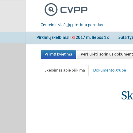
Centrinis viešųjų pirkimų portalas
Pirkimų skelbimai
iki
2017 m. liepos 1 d
Sutarty
Priimti kvietimą
Peržiūrėti išorinius dokumen
Skelbimas apie pirkimą
Dokumento grupė
Sk