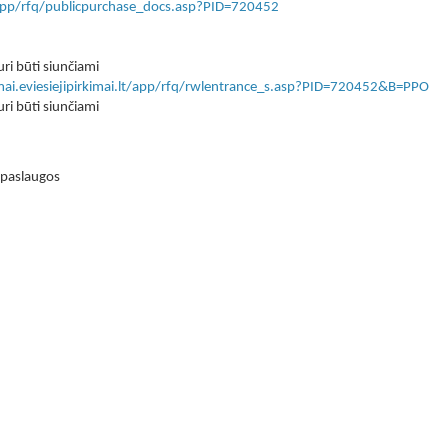
lt/app/rfq/publicpurchase_docs.asp?PID=720452
ri būti siunčiami
imai.eviesiejipirkimai.lt/app/rfq/rwlentrance_s.asp?PID=720452&B=PPO
ri būti siunčiami
s paslaugos