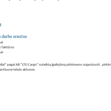
ą
s darbo srautus
ai
s faktūros
ai
eliai" pagal AB "LTG Cargo" suteiktą įgaliojimą pirkimams organizuoti , pirki
nčiuose teisės aktuose.