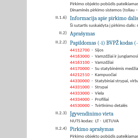
Pirkimo objekto pobūdis pateikiamas
Dinaminės pirkimo sistemos (toliau 
Informacija apie pirkimo dali
II.1.6)
Ši sutartis suskaidyta į pirkimo dalis: 
Aprašymas
II.2)
Papildomas (-i) BVPŽ kodas (-
II.2.2)
44112700
- Sijos
44163000
- Vamzdžiai ir jungiamosi
44163100
- Vamzdžiai
44170000
- Su statybinėmis medžiagom
44212510
- Kampuočiai
44330000
- Statybiniai strypai, virbai
44331000
- Strypai
44333000
- Viela
44334000
- Profiliai
44530000
- Tvirtinimo detalės
Įgyvendinimo vieta
II.2.3)
NUTS kodas: LT - LIETUVA
Pirkimo aprašymas
II.2.4)
Pirkimo objekto pobūdis pateikiamas