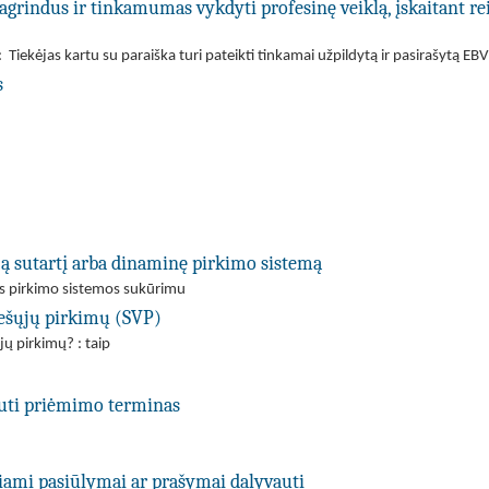
agrindus ir tinkamumas vykdyti profesinę veiklą, įskaitant re
 Tiekėjas kartu su paraiška turi pateikti tinkamai užpildytą ir pasirašytą 
s
ją sutartį arba dinaminę pirkimo sistemą
ės pirkimo sistemos sukūrimu
viešųjų pirkimų (SVP)
jų pirkimų? : taip
uti priėmimo terminas
kiami pasiūlymai ar prašymai dalyvauti