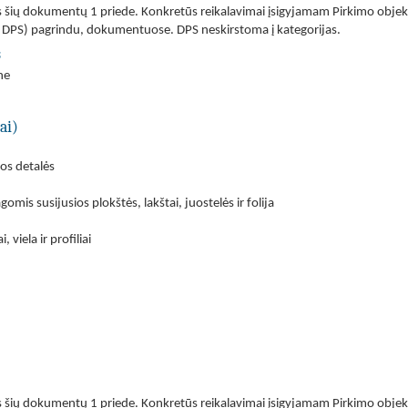
 šių dokumentų 1 priede. Konkretūs reikalavimai įsigyjamam Pirkimo obje
– DPS) pagrindu, dokumentuose. DPS neskirstoma į kategorijas.
s
ne
ai)
os detalės
is susijusios plokštės, lakštai, juostelės ir folija
, viela ir profiliai
 šių dokumentų 1 priede. Konkretūs reikalavimai įsigyjamam Pirkimo obje