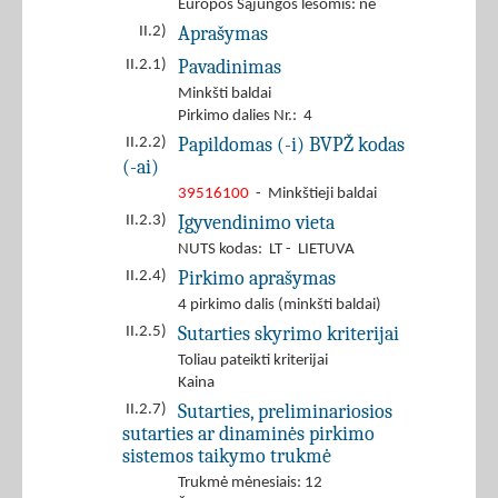
Europos Sąjungos lėšomis: ne
Aprašymas
II.2)
Pavadinimas
II.2.1)
Minkšti baldai
Pirkimo dalies Nr.: 4
Papildomas (-i) BVPŽ kodas
II.2.2)
(-ai)
39516100
- Minkštieji baldai
Įgyvendinimo vieta
II.2.3)
NUTS kodas: LT - LIETUVA
Pirkimo aprašymas
II.2.4)
4 pirkimo dalis (minkšti baldai)
Sutarties skyrimo kriterijai
II.2.5)
Toliau pateikti kriterijai
Kaina
Sutarties, preliminariosios
II.2.7)
sutarties ar dinaminės pirkimo
sistemos taikymo trukmė
Trukmė mėnesiais: 12