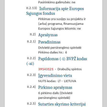
Pasirinkimo galimybės: ne
Informacija apie Europos
II.2.13)
Sąjungos fondus
Pirkimas yra susijęs su projektu ir
(arba) programa, finansuojama
Europos Sąjungos lėšomis: ne
Aprašymas
II.2)
Pavadinimas
II.2.1)
Dvivietė persirengimo spintelė
Pirkimo dalies Nr.: 6
Papildomas (-i) BVPŽ kodas
II.2.2)
(-ai)
39143121
- Drabužių spintos
Įgyvendinimo vieta
II.2.3)
NUTS kodas: LT - LIETUVA
Pirkimo aprašymas
II.2.4)
6 pirkimo dalis (Dvivietė
persirengimo spintelė)
Sutarties skyrimo kriterijai
II.2.5)