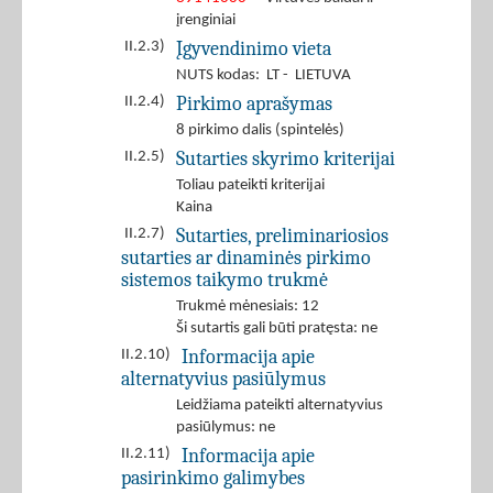
įrenginiai
Įgyvendinimo vieta
II.2.3)
NUTS kodas: LT - LIETUVA
Pirkimo aprašymas
II.2.4)
8 pirkimo dalis (spintelės)
Sutarties skyrimo kriterijai
II.2.5)
Toliau pateikti kriterijai
Kaina
Sutarties, preliminariosios
II.2.7)
sutarties ar dinaminės pirkimo
sistemos taikymo trukmė
Trukmė mėnesiais: 12
Ši sutartis gali būti pratęsta: ne
Informacija apie
II.2.10)
alternatyvius pasiūlymus
Leidžiama pateikti alternatyvius
pasiūlymus: ne
Informacija apie
II.2.11)
pasirinkimo galimybes