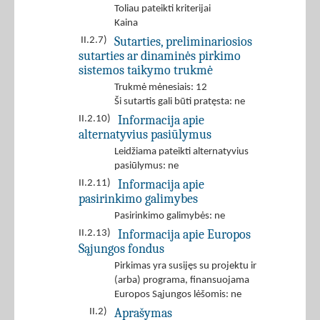
Toliau pateikti kriterijai
Kaina
Sutarties, preliminariosios
II.2.7)
sutarties ar dinaminės pirkimo
sistemos taikymo trukmė
Trukmė mėnesiais: 12
Ši sutartis gali būti pratęsta: ne
Informacija apie
II.2.10)
alternatyvius pasiūlymus
Leidžiama pateikti alternatyvius
pasiūlymus: ne
Informacija apie
II.2.11)
pasirinkimo galimybes
Pasirinkimo galimybės: ne
Informacija apie Europos
II.2.13)
Sąjungos fondus
Pirkimas yra susijęs su projektu ir
(arba) programa, finansuojama
Europos Sąjungos lėšomis: ne
Aprašymas
II.2)