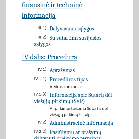
finansinė ir techninė
informacija
Dalyvavimo sąlygos
III.1)
Su sutartimi susijusios
III.2)
sąlygos
IV dalis: Procedūra
Aprašymas
IV.1)
Procedūros tipas
IV.1.1)
Atviras konkursas
Informacija apie Sutartį dėl
IV.1.8)
viešųjų pirkimų (SVP)
Ar pirkimui taikoma Sutartis dėl
viešųjų pirkimų? : taip
Administracinė informacija
IV.2)
Pasiūlymų ar prašymų
IV.2.2)
dalyvauti priėmimo terminas