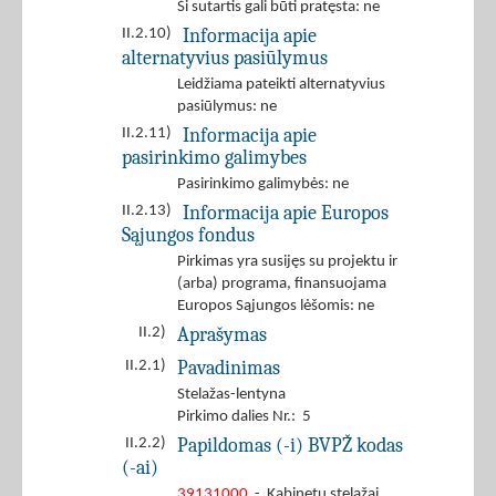
Ši sutartis gali būti pratęsta: ne
Informacija apie
II.2.10)
alternatyvius pasiūlymus
Leidžiama pateikti alternatyvius
pasiūlymus: ne
Informacija apie
II.2.11)
pasirinkimo galimybes
Pasirinkimo galimybės: ne
Informacija apie Europos
II.2.13)
Sąjungos fondus
Pirkimas yra susijęs su projektu ir
(arba) programa, finansuojama
Europos Sąjungos lėšomis: ne
Aprašymas
II.2)
Pavadinimas
II.2.1)
Stelažas-lentyna
Pirkimo dalies Nr.: 5
Papildomas (-i) BVPŽ kodas
II.2.2)
(-ai)
39131000
- Kabinetų stelažai