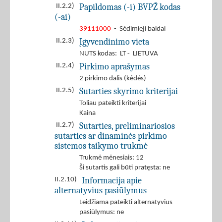
Papildomas (-i) BVPŽ kodas
II.2.2)
(-ai)
39111000
- Sėdimieji baldai
Įgyvendinimo vieta
II.2.3)
NUTS kodas: LT - LIETUVA
Pirkimo aprašymas
II.2.4)
2 pirkimo dalis (kėdės)
Sutarties skyrimo kriterijai
II.2.5)
Toliau pateikti kriterijai
Kaina
Sutarties, preliminariosios
II.2.7)
sutarties ar dinaminės pirkimo
sistemos taikymo trukmė
Trukmė mėnesiais: 12
Ši sutartis gali būti pratęsta: ne
Informacija apie
II.2.10)
alternatyvius pasiūlymus
Leidžiama pateikti alternatyvius
pasiūlymus: ne