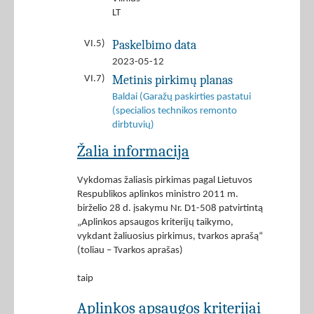
LT
Paskelbimo data
VI.5)
2023-05-12
Metinis pirkimų planas
VI.7)
Baldai (Garažų paskirties pastatui
(specialios technikos remonto
dirbtuvių)
Žalia informacija
Vykdomas žaliasis pirkimas pagal Lietuvos
Respublikos aplinkos ministro 2011 m.
birželio 28 d. įsakymu Nr. D1-508 patvirtintą
„Aplinkos apsaugos kriterijų taikymo,
vykdant žaliuosius pirkimus, tvarkos aprašą“
(toliau – Tvarkos aprašas)
taip
Aplinkos apsaugos kriterijai