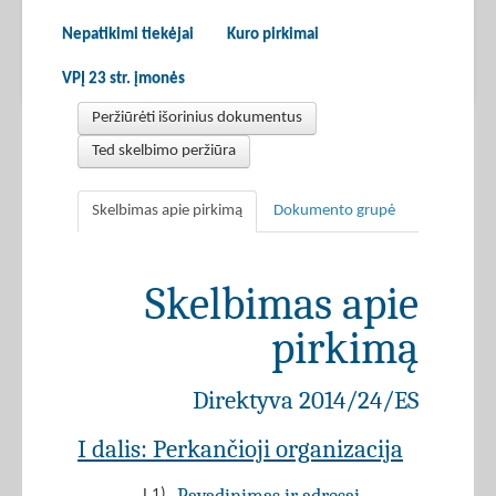
Nepatikimi tiekėjai
Kuro pirkimai
VPĮ 23 str. įmonės
Peržiūrėti išorinius dokumentus
Ted skelbimo peržiūra
Skelbimas apie pirkimą
Dokumento grupė
Skelbimas apie
pirkimą
Direktyva 2014/24/ES
I dalis: Perkančioji organizacija
I.1)