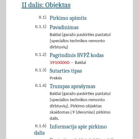
II dalis: Objektas
Pirkimo apimtis
II.1)
Pavadinimas
II.1.1)
Baldai (garažo paskirties pastatui
(specialios technikos remonto
dirbtuvių)
Pagrindinis BVPŽ kodas
II.1.2)
39100000
- Baldai
Sutarties tipas
II.1.3)
Prekės
Trumpas aprašymas
II.1.4)
Baldai (garažo paskirties pastatui
(specialios technikos remonto
dirbtuvių), Pirkimo objektas
skaidomas į 9 (devynias) pirkimo
dalis.
Informacija apie pirkimo
II.1.6)
dalis