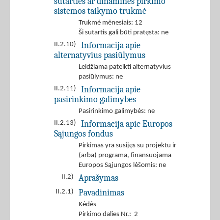
sutarties ar dinaminės pirkimo
sistemos taikymo trukmė
Trukmė mėnesiais: 12
Ši sutartis gali būti pratęsta: ne
Informacija apie
II.2.10)
alternatyvius pasiūlymus
Leidžiama pateikti alternatyvius
pasiūlymus: ne
Informacija apie
II.2.11)
pasirinkimo galimybes
Pasirinkimo galimybės: ne
Informacija apie Europos
II.2.13)
Sąjungos fondus
Pirkimas yra susijęs su projektu ir
(arba) programa, finansuojama
Europos Sąjungos lėšomis: ne
Aprašymas
II.2)
Pavadinimas
II.2.1)
Kėdės
Pirkimo dalies Nr.: 2