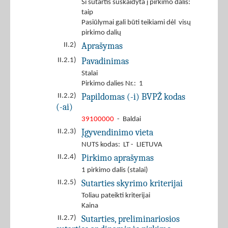
Ši sutartis suskaidyta į pirkimo dalis:
taip
Pasiūlymai gali būti teikiami dėl visų
pirkimo dalių
Aprašymas
II.2)
Pavadinimas
II.2.1)
Stalai
Pirkimo dalies Nr.: 1
Papildomas (-i) BVPŽ kodas
II.2.2)
(-ai)
39100000
- Baldai
Įgyvendinimo vieta
II.2.3)
NUTS kodas: LT - LIETUVA
Pirkimo aprašymas
II.2.4)
1 pirkimo dalis (stalai)
Sutarties skyrimo kriterijai
II.2.5)
Toliau pateikti kriterijai
Kaina
Sutarties, preliminariosios
II.2.7)