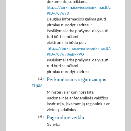
dokumentų suteikiama:
https://pirkimai.eviesiejipirkimai.lt/app/rfq/p
PID=707693
Daugiau informacijos galima gauti
pirmiau nurodytu adresu:
Pasiūlymai arba prašymai dalyvauti
turi būti siunčiami
elektroniniu būdu per:
https://pirkimai.eviesiejipirkimai.lt/app/rfq/r
PID=707693&B=PPO
Pasiūlymai arba prašymai dalyvauti
turi būti siunčiami
pirmiau nurodytu adresu
Perkančiosios organizacijos
I.4)
tipas
Ministerija ar kuri nors kita
nacionalinės ar federalinės valdžios
institucija, įskaitant jų regioninius ar
vietos padalinius
Pagrindinė veikla
I.5)
Gynyba