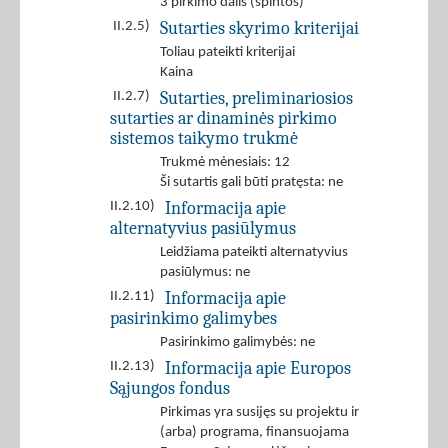
3 pirkimo dalis (spintos)
Sutarties skyrimo kriterijai
II.2.5)
Toliau pateikti kriterijai
Kaina
Sutarties, preliminariosios
II.2.7)
sutarties ar dinaminės pirkimo
sistemos taikymo trukmė
Trukmė mėnesiais: 12
Ši sutartis gali būti pratęsta: ne
Informacija apie
II.2.10)
alternatyvius pasiūlymus
Leidžiama pateikti alternatyvius
pasiūlymus: ne
Informacija apie
II.2.11)
pasirinkimo galimybes
Pasirinkimo galimybės: ne
Informacija apie Europos
II.2.13)
Sąjungos fondus
Pirkimas yra susijęs su projektu ir
(arba) programa, finansuojama