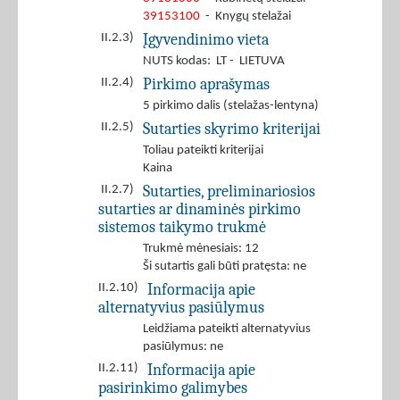
39153100
- Knygų stelažai
Įgyvendinimo vieta
II.2.3)
NUTS kodas: LT - LIETUVA
Pirkimo aprašymas
II.2.4)
5 pirkimo dalis (stelažas-lentyna)
Sutarties skyrimo kriterijai
II.2.5)
Toliau pateikti kriterijai
Kaina
Sutarties, preliminariosios
II.2.7)
sutarties ar dinaminės pirkimo
sistemos taikymo trukmė
Trukmė mėnesiais: 12
Ši sutartis gali būti pratęsta: ne
Informacija apie
II.2.10)
alternatyvius pasiūlymus
Leidžiama pateikti alternatyvius
pasiūlymus: ne
Informacija apie
II.2.11)
pasirinkimo galimybes