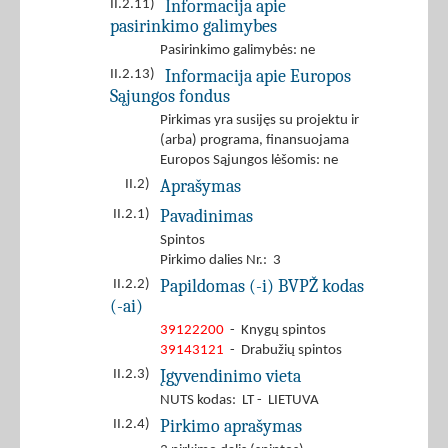
Informacija apie
II.2.11)
pasirinkimo galimybes
Pasirinkimo galimybės: ne
Informacija apie Europos
II.2.13)
Sąjungos fondus
Pirkimas yra susijęs su projektu ir
(arba) programa, finansuojama
Europos Sąjungos lėšomis: ne
Aprašymas
II.2)
Pavadinimas
II.2.1)
Spintos
Pirkimo dalies Nr.: 3
Papildomas (-i) BVPŽ kodas
II.2.2)
(-ai)
39122200
- Knygų spintos
39143121
- Drabužių spintos
Įgyvendinimo vieta
II.2.3)
NUTS kodas: LT - LIETUVA
Pirkimo aprašymas
II.2.4)