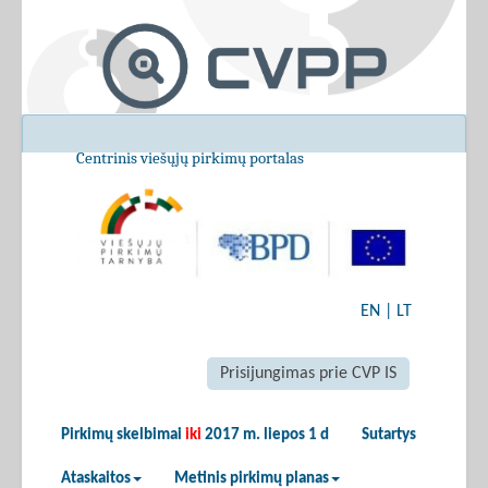
Centrinis viešųjų pirkimų portalas
EN
|
LT
Prisijungimas prie CVP IS
Pirkimų skelbimai
iki
2017 m. liepos 1 d
Sutartys
Ataskaitos
Metinis pirkimų planas