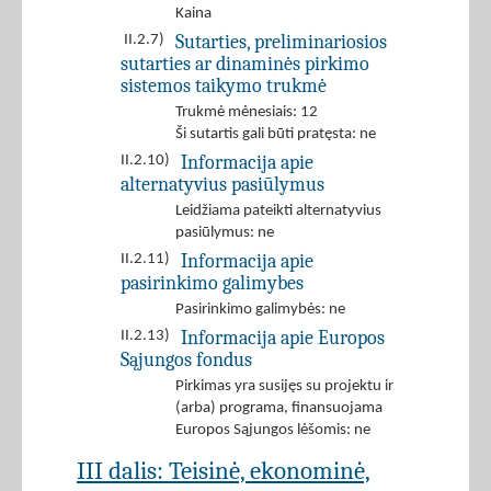
Kaina
Sutarties, preliminariosios
II.2.7)
sutarties ar dinaminės pirkimo
sistemos taikymo trukmė
Trukmė mėnesiais: 12
Ši sutartis gali būti pratęsta: ne
Informacija apie
II.2.10)
alternatyvius pasiūlymus
Leidžiama pateikti alternatyvius
pasiūlymus: ne
Informacija apie
II.2.11)
pasirinkimo galimybes
Pasirinkimo galimybės: ne
Informacija apie Europos
II.2.13)
Sąjungos fondus
Pirkimas yra susijęs su projektu ir
(arba) programa, finansuojama
Europos Sąjungos lėšomis: ne
III dalis: Teisinė, ekonominė,