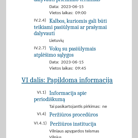
Data: 2023-06-15
Vietos laikas: 09:00
Kalbos, kuriomis gali būti
IV.2.4)
teikiami pasiūlymai ar prašymai
dalyvauti
Lietuvių
Vokų su pasiūlymais
IV.2.7)
atplėšimo sąlygos
Data: 2023-06-15
Vietos laikas: 09:45
VI dalis: Papildoma informacija
Informacija apie
VI.1)
periodiškumą
Tai pasikartojantis pirkimas: ne
Peržiūros procedūros
VI.4)
Peržiūros institucija
VI.4.1)
Vilniaus apygardos teismas
Vilnius