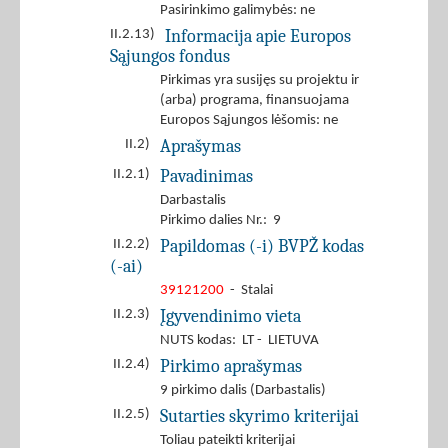
Pasirinkimo galimybės: ne
Informacija apie Europos
II.2.13)
Sąjungos fondus
Pirkimas yra susijęs su projektu ir
(arba) programa, finansuojama
Europos Sąjungos lėšomis: ne
Aprašymas
II.2)
Pavadinimas
II.2.1)
Darbastalis
Pirkimo dalies Nr.: 9
Papildomas (-i) BVPŽ kodas
II.2.2)
(-ai)
39121200
- Stalai
Įgyvendinimo vieta
II.2.3)
NUTS kodas: LT - LIETUVA
Pirkimo aprašymas
II.2.4)
9 pirkimo dalis (Darbastalis)
Sutarties skyrimo kriterijai
II.2.5)
Toliau pateikti kriterijai