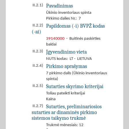
Pavadinimas
II.2.1)
Ūkinio inventoriaus spinta
Pirkimo dalies Nr.: 7
Papildomas (-i) BVPŽ kodas
II.2.2)
(-ai)
39140000
- Buitinės paskirties
baldai
Įgyvendinimo vieta
II.2.3)
NUTS kodas: LT - LIETUVA
Pirkimo aprašymas
II.2.4)
7 pirkimo dalis (Ūkinio inventoriaus
spinta)
Sutarties skyrimo kriterijai
II.2.5)
Toliau pateikti kriterijai
Kaina
Sutarties, preliminariosios
II.2.7)
sutarties ar dinaminės pirkimo
sistemos taikymo trukmė
Trukmė mėnesiais: 12