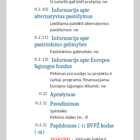
Ši sutartis gali būti pratęsta: ne
Informacija apie
II.2.10)
alternatyvius pasiūlymus
Leidžiama pateikti alternatyvius
pasiūlymus: ne
Informacija apie
II.2.11)
pasirinkimo galimybes
Pasirinkimo galimybės: ne
Informacija apie Europos
II.2.13)
Sąjungos fondus
Pirkimas yra susijęs su projektu ir
(arba) programa, finansuojama
Europos Sąjungos lėšomis: ne
Aprašymas
II.2)
Pavadinimas
II.2.1)
Spintelės
Pirkimo dalies Nr.: 8
Papildomas (-i) BVPŽ kodas
II.2.2)
(-ai)
39141000
- Virtuvės baldai ir