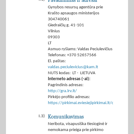
Pavadinimas ir adresai
Gynybos resursų agentūra prie
Krašto apsaugos ministerijos
304740061
Giedraičių g. 41-101
Vilnius
09303
LT
Asmuo ryšiams: Valdas Peciulevičius
Telefonas: +370 52657566
El. paštas:
valdas.peciulevicius@kam.lt
NUTS kodas: LT - LIETUVA
Interneto adresas (-ai):
Pagrindinis adresas:
http://gra.lrv.lt/
Pirkėjo profilio adresas:
https://pirkimai.eviesiejipirkimai.lt/ctm/Co
Komunikavimas
I.3)
Neribota, visapusiška tiesioginė ir
nemokama prieiga prie pirkimo