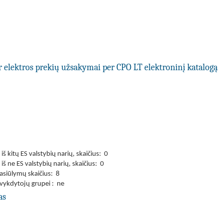
ir elektros prekių užsakymai per CPO LT elektroninį katalogą
š kitų ES valstybių narių, skaičius: 0
š ne ES valstybių narių, skaičius: 0
asiūlymų skaičius: 8
 vykdytojų grupei : ne
as