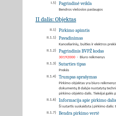
Pagrindinė veikla
I.5)
Bendros viešosios paslaugos
II dalis: Objektas
Pirkimo apimtis
II.1)
Pavadinimas
II.1.1)
Kanceliarinių, buities ir elektros pre
Pagrindinis BVPŽ kodas
II.1.2)
30192000
- Biuro reikmenys
Sutarties tipas
II.1.3)
Prekės
Trumpas aprašymas
II.1.4)
Pirkimo objektas yra biuro reikmenys
dokumentų B dalyje nustatytą technin
pirkimo objekto dalis. Tiekėjai galės
Informacija apie pirkimo dali
II.1.6)
Ši sutartis suskaidyta į pirkimo dalis: 
Bendra pirkimo vertė
II.1.7)