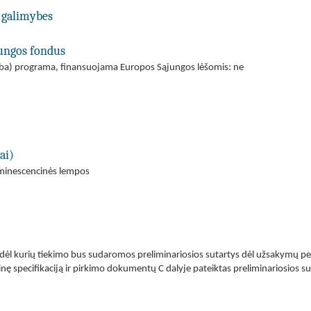
 galimybes
jungos fondus
(arba) programa, finansuojama Europos Sąjungos lėšomis: ne
ai)
uminescencinės lempos
 dėl kurių tiekimo bus sudaromos preliminariosios sutartys dėl užsakymų pe
ę specifikaciją ir pirkimo dokumentų C dalyje pateiktas preliminariosios su