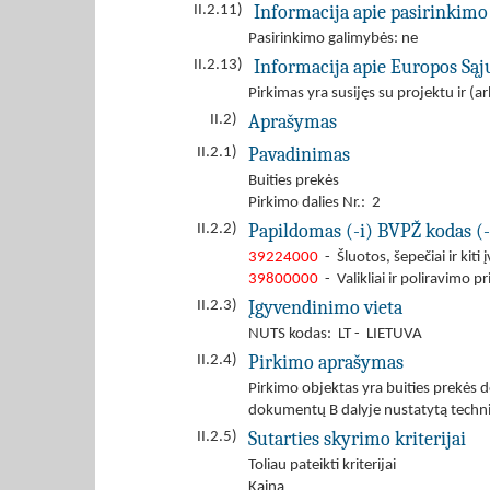
Informacija apie pasirinkimo
II.2.11)
Pasirinkimo galimybės: ne
Informacija apie Europos Są
II.2.13)
Pirkimas yra susijęs su projektu ir 
Aprašymas
II.2)
Pavadinimas
II.2.1)
Buities prekės
Pirkimo dalies Nr.: 2
Papildomas (-i) BVPŽ kodas (-
II.2.2)
39224000
- Šluotos, šepečiai ir kiti 
39800000
- Valikliai ir poliravimo 
Įgyvendinimo vieta
II.2.3)
NUTS kodas: LT - LIETUVA
Pirkimo aprašymas
II.2.4)
Pirkimo objektas yra buities prekės 
dokumentų B dalyje nustatytą technin
Sutarties skyrimo kriterijai
II.2.5)
Toliau pateikti kriterijai
Kaina