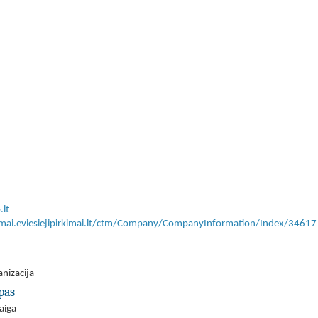
lt
kimai.eviesiejipirkimai.lt/ctm/Company/CompanyInformation/Index/34617
anizacija
pas
aiga