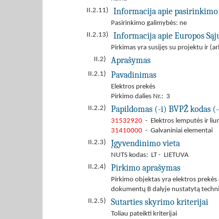
Informacija apie pasirinkimo
II.2.11)
Pasirinkimo galimybės: ne
Informacija apie Europos Są
II.2.13)
Pirkimas yra susijęs su projektu ir 
Aprašymas
II.2)
Pavadinimas
II.2.1)
Elektros prekės
Pirkimo dalies Nr.: 3
Papildomas (-i) BVPŽ kodas (-
II.2.2)
31532920
- Elektros lemputės ir li
31410000
- Galvaniniai elementai
Įgyvendinimo vieta
II.2.3)
NUTS kodas: LT - LIETUVA
Pirkimo aprašymas
II.2.4)
Pirkimo objektas yra elektros prekės
dokumentų B dalyje nustatytą technin
Sutarties skyrimo kriterijai
II.2.5)
Toliau pateikti kriterijai