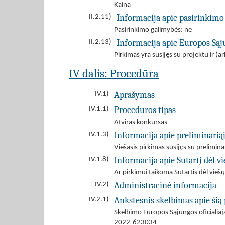
Kaina
Informacija apie pasirinkimo
II.2.11)
Pasirinkimo galimybės: ne
Informacija apie Europos Są
II.2.13)
Pirkimas yra susijęs su projektu ir 
IV dalis: Procedūra
Aprašymas
IV.1)
Procedūros tipas
IV.1.1)
Atviras konkursas
Informacija apie preliminarią
IV.1.3)
Viešasis pirkimas susijęs su prelimin
Informacija apie Sutartį dėl 
IV.1.8)
Ar pirkimui taikoma Sutartis dėl viešų
Administracinė informacija
IV.2)
Ankstesnis skelbimas apie šią
IV.2.1)
Skelbimo Europos Sąjungos oficiali
2022-623034