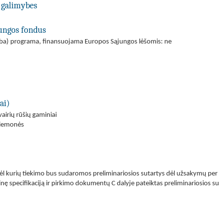
 galimybes
jungos fondus
(arba) programa, finansuojama Europos Sąjungos lėšomis: ne
ai)
įvairių rūšių gaminiai
priemonės
dėl kurių tiekimo bus sudaromos preliminariosios sutartys dėl užsakymų per 
ę specifikaciją ir pirkimo dokumentų C dalyje pateiktas preliminariosios su