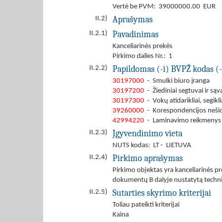
Vertė be PVM: 39000000.00 EUR
Aprašymas
II.2)
Pavadinimas
II.2.1)
Kanceliarinės prekės
Pirkimo dalies Nr.: 1
Papildomas (-i) BVPŽ kodas (-
II.2.2)
30197000
- Smulki biuro įranga
30197200
- Žiediniai segtuvai ir sąv
30197300
- Vokų atidarikliai, segikli
39260000
- Korespondencijos nešioj
42994220
- Laminavimo reikmenys
Įgyvendinimo vieta
II.2.3)
NUTS kodas: LT - LIETUVA
Pirkimo aprašymas
II.2.4)
Pirkimo objektas yra kanceliarinės p
dokumentų B dalyje nustatytą technin
Sutarties skyrimo kriterijai
II.2.5)
Toliau pateikti kriterijai
Kaina