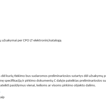
kių užsakymai per CPO LT elektroninį katalogą
 dėl kurių tiekimo bus sudaromos preliminariosios sutartys dėl užsakymų pe
ę specifikaciją ir pirkimo dokumentų C dalyje pateiktas preliminariosios su
 pateikti pasiūlymus vienai, kelioms ar visoms pirkimo objekto dalims.
s
taip