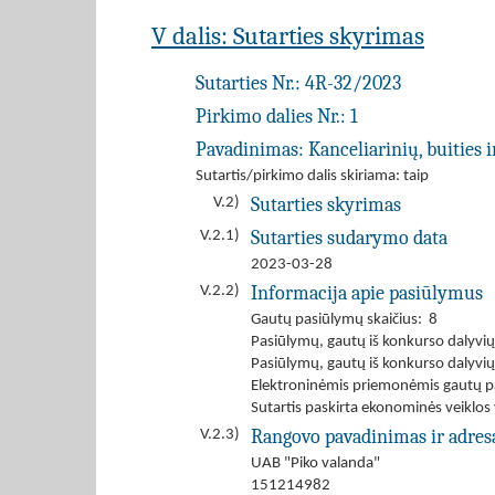
V dalis: Sutarties skyrimas
Sutarties Nr.:
4R-32/2023
Pirkimo dalies Nr.:
1
Pavadinimas:
Kanceliarinių, buities 
Sutartis/pirkimo dalis skiriama: taip
Sutarties skyrimas
V.2)
Sutarties sudarymo data
V.2.1)
2023-03-28
Informacija apie pasiūlymus
V.2.2)
Gautų pasiūlymų skaičius: 8
Pasiūlymų, gautų iš konkurso dalyvių i
Pasiūlymų, gautų iš konkurso dalyvių i
Elektroninėmis priemonėmis gautų p
Sutartis paskirta ekonominės veiklos
Rangovo pavadinimas ir adres
V.2.3)
UAB "Piko valanda"
151214982