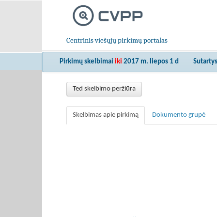
Centrinis viešųjų pirkimų portalas
Pirkimų skelbimai
iki
2017 m. liepos 1 d
Sutarty
Ted skelbimo peržiūra
Skelbimas apie pirkimą
Dokumento grupė