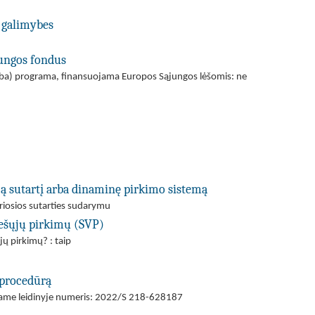
 galimybes
jungos fondus
(arba) programa, finansuojama Europos Sąjungos lėšomis: ne
ją sutartį arba dinaminę pirkimo sistemą
ariosios sutarties sudarymu
viešųjų pirkimų (SVP)
jų pirkimų? : taip
 procedūrą
ajame leidinyje numeris: 2022/S 218-628187