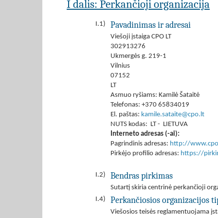
I dalis: Perkančioji organizacija
Pavadinimas ir adresai
I.1)
Viešoji įstaiga CPO LT
302913276
Ukmergės g. 219-1
Vilnius
07152
LT
Asmuo ryšiams: Kamilė Šataitė
Telefonas: +370 65834019
El. paštas:
kamile.sataite@cpo.lt
NUTS kodas: LT - LIETUVA
Interneto adresas (-ai):
Pagrindinis adresas:
http://www.cpo.
Pirkėjo profilio adresas:
https://pir
Bendras pirkimas
I.2)
Sutartį skiria centrinė perkančioji org
Perkančiosios organizacijos ti
I.4)
Viešosios teisės reglamentuojama įst