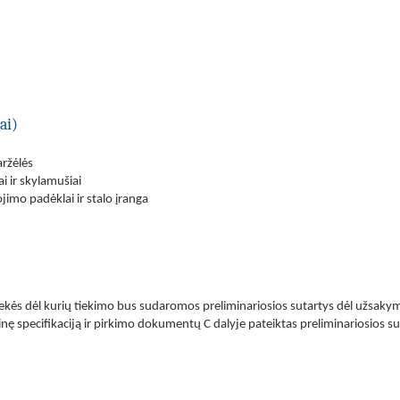
ai)
aržėlės
ai ir skylamušiai
imo padėklai ir stalo įranga
rekės dėl kurių tiekimo bus sudaromos preliminariosios sutartys dėl užsakym
ę specifikaciją ir pirkimo dokumentų C dalyje pateiktas preliminariosios su