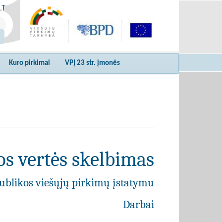
LT
Kuro pirkimai
VPĮ 23 str. įmonės
s vertės skelbimas
ublikos viešųjų pirkimų įstatymu
Darbai