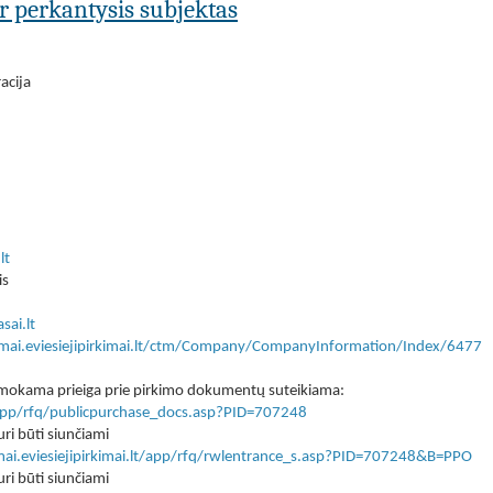
ar perkantysis subjektas
acija
lt
is
sai.lt
kimai.eviesiejipirkimai.lt/ctm/Company/CompanyInformation/Index/6477
 nemokama prieiga prie pirkimo dokumentų suteikiama:
lt/app/rfq/publicpurchase_docs.asp?PID=707248
ri būti siunčiami
imai.eviesiejipirkimai.lt/app/rfq/rwlentrance_s.asp?PID=707248&B=PPO
ri būti siunčiami