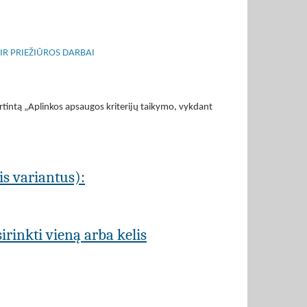
R PRIEŽIŪROS DARBAI
rtintą „Aplinkos apsaugos kriterijų taikymo, vykdant
is variantus):
rinkti vieną arba kelis