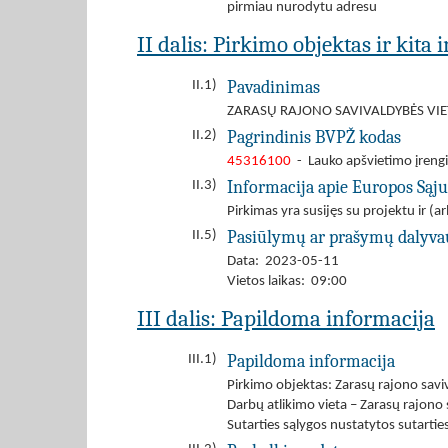
pirmiau nurodytu adresu
II dalis: Pirkimo objektas ir kita
Pavadinimas
II.1)
ZARASŲ RAJONO SAVIVALDYBĖS VIE
Pagrindinis BVPŽ kodas
II.2)
45316100
- Lauko apšvietimo įreng
Informacija apie Europos Sąj
II.3)
Pirkimas yra susijęs su projektu ir 
Pasiūlymų ar prašymų dalyva
II.5)
Data: 2023-05-11
Vietos laikas: 09:00
III dalis: Papildoma informacija
Papildoma informacija
III.1)
Pirkimo objektas: Zarasų rajono savi
Darbų atlikimo vieta – Zarasų rajono s
Sutarties sąlygos nustatytos sutarties