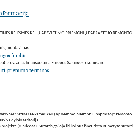
 informacija
TINĖS REIKŠMĖS KELIŲ APŠVIETIMO PRIEMONIŲ PAPRASTOJO REMONTO I
inių montavimas
ungos fondus
(arba) programa, finansuojama Europos Sąjungos lėšomis: ne
uti priėmimo terminas
valdybės vietinės reikšmės kelių apšvietimo priemonių paprastojo remonto ir
avivaldybės teritorija.
 projekte (3 priedas). Sutartis galioja iki kol bus išnaudota numatyta sutart