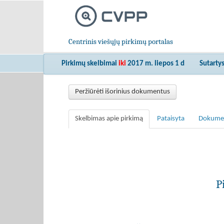
Centrinis viešųjų pirkimų portalas
Pirkimų skelbimai
iki
2017 m. liepos 1 d
Sutarty
Peržiūrėti išorinius dokumentus
Skelbimas apie pirkimą
Pataisyta
Dokume
P