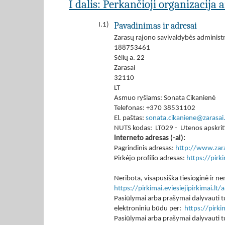
I dalis: Perkančioji organizacija 
Pavadinimas ir adresai
I.1)
Zarasų rajono savivaldybės administr
188753461
Sėlių a. 22
Zarasai
32110
LT
Asmuo ryšiams: Sonata Cikanienė
Telefonas: +370 38531102
El. paštas:
sonata.cikaniene@zarasai.
NUTS kodas: LT029 - Utenos apskrit
Interneto adresas (-ai):
Pagrindinis adresas:
http://www.zara
Pirkėjo profilio adresas:
https://pir
Neribota, visapusiška tiesioginė ir
https://pirkimai.eviesiejipirkimai.
Pasiūlymai arba prašymai dalyvauti tu
elektroniniu būdu per:
https://pirk
Pasiūlymai arba prašymai dalyvauti tu