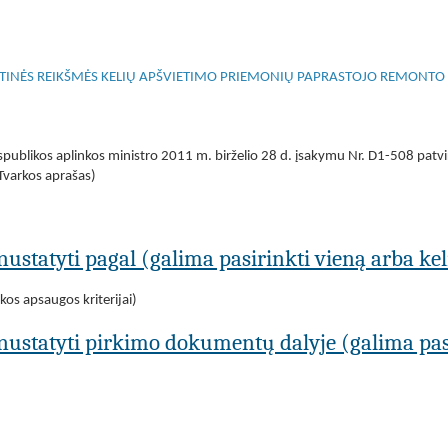
TINĖS REIKŠMĖS KELIŲ APŠVIETIMO PRIEMONIŲ PAPRASTOJO REMONTO I
publikos aplinkos ministro 2011 m. birželio 28 d. įsakymu Nr. D1-508 patvi
 Tvarkos aprašas)
nustatyti pagal (galima pasirinkti vieną arba kel
os apsaugos kriterijai)
 nustatyti pirkimo dokumentų dalyje (galima pasi