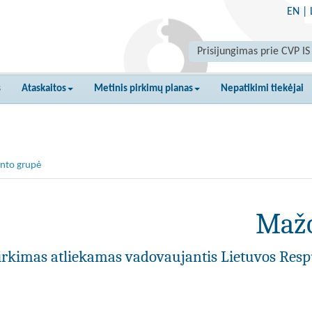
EN
|
Prisijungimas prie CVP IS
s
Ataskaitos
Metinis pirkimų planas
Nepatikimi tiekėjai
nto grupė
Mažo
irkimas atliekamas vadovaujantis Lietuvos Resp