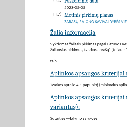
Paskelbimo data
III.2)
2023-05-05
Metinis pirkimų planas
III.7)
ZARASŲ RAJONO SAVIVALDYBĖS VIE
Žalia informacija
Vykdomas žaliasis pirkimas pagal Lietuvos Res
žaliuosius pirkimus, tvarkos aprašą“ (toliau –
taip
Aplinkos apsaugos kriterijai 
Tvarkos aprašo 4.1 papunktį (minimalūs aplink
Aplinkos apsaugos kriterijai
variantus):
Sutarties vykdymo sąlygose