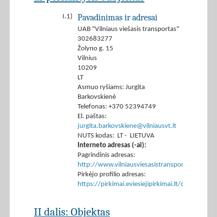
Pavadinimas ir adresai
I.1)
UAB "Vilniaus viešasis transportas"
302683277
Žolyno g. 15
Vilnius
10209
LT
Asmuo ryšiams: Jurgita
Barkovskienė
Telefonas: +370 52394749
El. paštas:
jurgita.barkovskiene@vilniausvt.lt
NUTS kodas: LT - LIETUVA
Interneto adresas (-ai):
Pagrindinis adresas:
http://www.vilniausviesasistransportas.lt
Pirkėjo profilio adresas:
https://pirkimai.eviesiejipirkimai.lt/ctm/Co
II dalis: Objektas