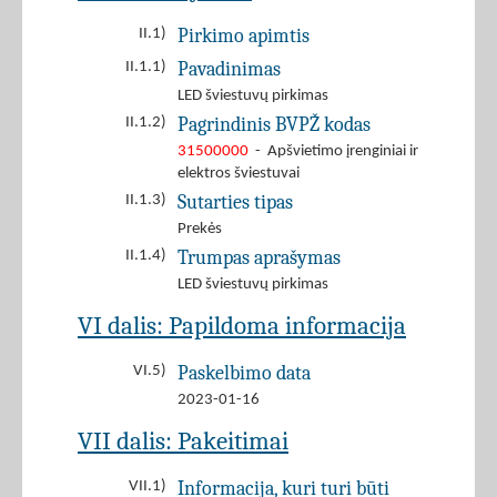
Pirkimo apimtis
II.1)
Pavadinimas
II.1.1)
LED šviestuvų pirkimas
Pagrindinis BVPŽ kodas
II.1.2)
31500000
- Apšvietimo įrenginiai ir
elektros šviestuvai
Sutarties tipas
II.1.3)
Prekės
Trumpas aprašymas
II.1.4)
LED šviestuvų pirkimas
VI dalis: Papildoma informacija
Paskelbimo data
VI.5)
2023-01-16
VII dalis: Pakeitimai
Informacija, kuri turi būti
VII.1)