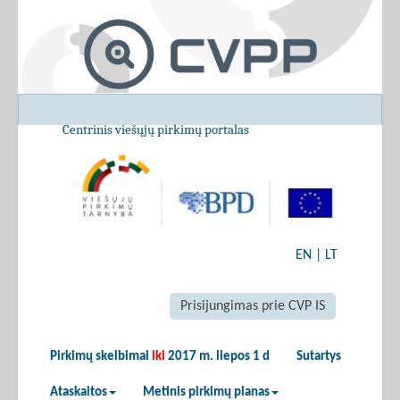
Centrinis viešųjų pirkimų portalas
EN
|
LT
Prisijungimas prie CVP IS
Pirkimų skelbimai
iki
2017 m. liepos 1 d
Sutartys
Ataskaitos
Metinis pirkimų planas