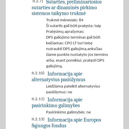
Sutarties, preliminariosios
II.2.7)
sutarties ar dinaminės pirkimo
sistemos taikymo trukmė
Trukmė mėnesiais: 84
Ši sutartis gali būti pratęsta: taip
Pratęsimų aprašymas:
DPS galiojimo terminas gali būti
keičiamas: CPO LT turi teisę
nutraukti DPS galiojimą anksčiau
šiame punkte nustatyto jos termino
arba, esant poreikiui, pratęsti DPS
galiojimą.
Informacija apie
II.2.10)
alternatyvius pasiūlymus
Leidžiama pateikti alternatyvius
pasiūlymus: ne
Informacija apie
II.2.11)
pasirinkimo galimybes
Pasirinkimo galimybės: ne
Informacija apie Europos
II.2.13)
Sąjungos fondus