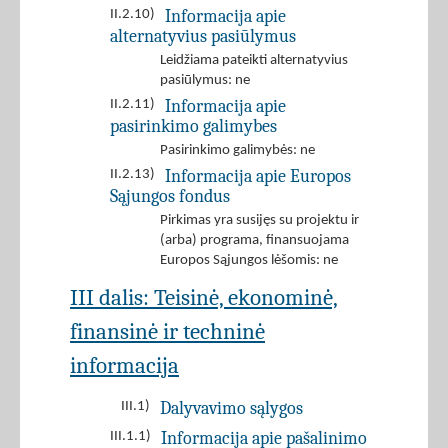
Informacija apie
II.2.10)
alternatyvius pasiūlymus
Leidžiama pateikti alternatyvius
pasiūlymus: ne
Informacija apie
II.2.11)
pasirinkimo galimybes
Pasirinkimo galimybės: ne
Informacija apie Europos
II.2.13)
Sąjungos fondus
Pirkimas yra susijęs su projektu ir
(arba) programa, finansuojama
Europos Sąjungos lėšomis: ne
III dalis: Teisinė, ekonominė,
finansinė ir techninė
informacija
Dalyvavimo sąlygos
III.1)
Informacija apie pašalinimo
III.1.1)