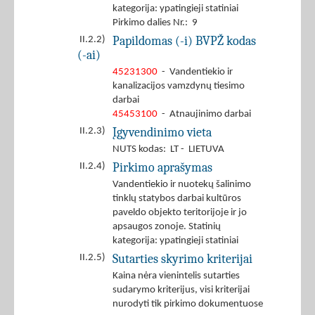
kategorija: ypatingieji statiniai
Pirkimo dalies Nr.: 9
Papildomas (-i) BVPŽ kodas
II.2.2)
(-ai)
45231300
- Vandentiekio ir
kanalizacijos vamzdynų tiesimo
darbai
45453100
- Atnaujinimo darbai
Įgyvendinimo vieta
II.2.3)
NUTS kodas: LT - LIETUVA
Pirkimo aprašymas
II.2.4)
Vandentiekio ir nuotekų šalinimo
tinklų statybos darbai kultūros
paveldo objekto teritorijoje ir jo
apsaugos zonoje. Statinių
kategorija: ypatingieji statiniai
Sutarties skyrimo kriterijai
II.2.5)
Kaina nėra vienintelis sutarties
sudarymo kriterijus, visi kriterijai
nurodyti tik pirkimo dokumentuose