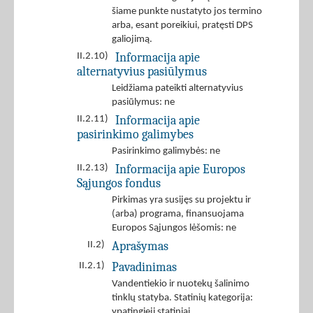
šiame punkte nustatyto jos termino
arba, esant poreikiui, pratęsti DPS
galiojimą.
Informacija apie
II.2.10)
alternatyvius pasiūlymus
Leidžiama pateikti alternatyvius
pasiūlymus: ne
Informacija apie
II.2.11)
pasirinkimo galimybes
Pasirinkimo galimybės: ne
Informacija apie Europos
II.2.13)
Sąjungos fondus
Pirkimas yra susijęs su projektu ir
(arba) programa, finansuojama
Europos Sąjungos lėšomis: ne
Aprašymas
II.2)
Pavadinimas
II.2.1)
Vandentiekio ir nuotekų šalinimo
tinklų statyba. Statinių kategorija:
ypatingieji statiniai