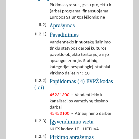
Pirkimas yra susijęs su projektu ir
(arba) programa, finansuojama
Europos Sąjungos lėšomis: ne
Aprašymas
II.2)
Pavadinimas
II.2.1)
Vandentiekio ir nuotekų šalinimo
tinklų statybos darbai kultūros
paveldo objekto teritorijoje ir jo
apsaugos zonoje. Statinių
kategorija: neypatingieji statiniai
Pirkimo dalies Nr.: 10
Papildomas (-i) BVPŽ kodas
II.2.2)
(-ai)
45231300
- Vandentiekio ir
kanalizacijos vamzdynų tiesimo
darbai
45453100
- Atnaujinimo darbai
Įgyvendinimo vieta
II.2.3)
NUTS kodas: LT - LIETUVA
Pirkimo aprašymas
II.2.4)