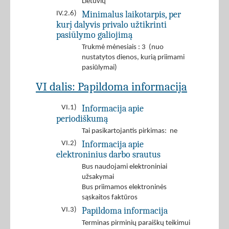
Lietuvių
Minimalus laikotarpis, per
IV.2.6)
kurį dalyvis privalo užtikrinti
pasiūlymo galiojimą
Trukmė mėnesiais : 3 (nuo
nustatytos dienos, kurią priimami
pasiūlymai)
VI dalis: Papildoma informacija
Informacija apie
VI.1)
periodiškumą
Tai pasikartojantis pirkimas: ne
Informacija apie
VI.2)
elektroninius darbo srautus
Bus naudojami elektroniniai
užsakymai
Bus priimamos elektroninės
sąskaitos faktūros
Papildoma informacija
VI.3)
Terminas pirminių paraiškų teikimui