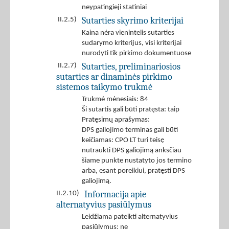
neypatingieji statiniai
Sutarties skyrimo kriterijai
II.2.5)
Kaina nėra vienintelis sutarties
sudarymo kriterijus, visi kriterijai
nurodyti tik pirkimo dokumentuose
Sutarties, preliminariosios
II.2.7)
sutarties ar dinaminės pirkimo
sistemos taikymo trukmė
Trukmė mėnesiais: 84
Ši sutartis gali būti pratęsta: taip
Pratęsimų aprašymas:
DPS galiojimo terminas gali būti
keičiamas: CPO LT turi teisę
nutraukti DPS galiojimą anksčiau
šiame punkte nustatyto jos termino
arba, esant poreikiui, pratęsti DPS
galiojimą.
Informacija apie
II.2.10)
alternatyvius pasiūlymus
Leidžiama pateikti alternatyvius
pasiūlymus: ne