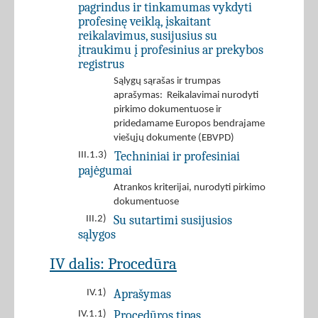
pagrindus ir tinkamumas vykdyti
profesinę veiklą, įskaitant
reikalavimus, susijusius su
įtraukimu į profesinius ar prekybos
registrus
Sąlygų sąrašas ir trumpas
aprašymas: Reikalavimai nurodyti
pirkimo dokumentuose ir
pridedamame Europos bendrajame
viešųjų dokumente (EBVPD)
Techniniai ir profesiniai
III.1.3)
pajėgumai
Atrankos kriterijai, nurodyti pirkimo
dokumentuose
Su sutartimi susijusios
III.2)
sąlygos
IV dalis: Procedūra
Aprašymas
IV.1)
Procedūros tipas
IV.1.1)