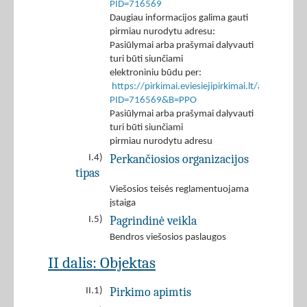
PID=716569
Daugiau informacijos galima gauti
pirmiau nurodytu adresu:
Pasiūlymai arba prašymai dalyvauti
turi būti siunčiami
elektroniniu būdu per:
https://pirkimai.eviesiejipirkimai.lt/app/rfq/r
PID=716569&B=PPO
Pasiūlymai arba prašymai dalyvauti
turi būti siunčiami
pirmiau nurodytu adresu
Perkančiosios organizacijos
I.4)
tipas
Viešosios teisės reglamentuojama
įstaiga
Pagrindinė veikla
I.5)
Bendros viešosios paslaugos
II dalis: Objektas
Pirkimo apimtis
II.1)