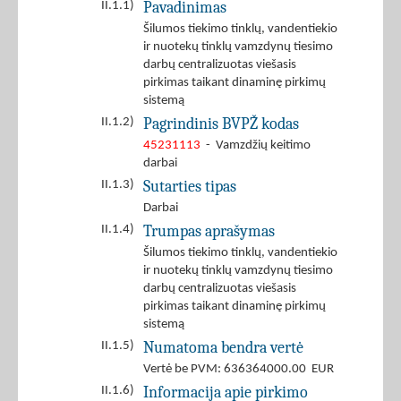
Pavadinimas
II.1.1)
Šilumos tiekimo tinklų, vandentiekio
ir nuotekų tinklų vamzdynų tiesimo
darbų centralizuotas viešasis
pirkimas taikant dinaminę pirkimų
sistemą
Pagrindinis BVPŽ kodas
II.1.2)
45231113
- Vamzdžių keitimo
darbai
Sutarties tipas
II.1.3)
Darbai
Trumpas aprašymas
II.1.4)
Šilumos tiekimo tinklų, vandentiekio
ir nuotekų tinklų vamzdynų tiesimo
darbų centralizuotas viešasis
pirkimas taikant dinaminę pirkimų
sistemą
Numatoma bendra vertė
II.1.5)
Vertė be PVM: 636364000.00 EUR
Informacija apie pirkimo
II.1.6)