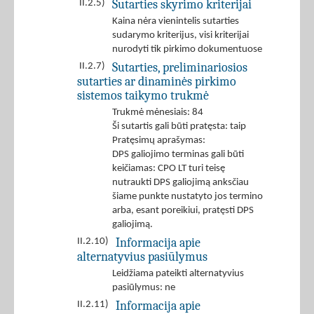
Sutarties skyrimo kriterijai
II.2.5)
Kaina nėra vienintelis sutarties
sudarymo kriterijus, visi kriterijai
nurodyti tik pirkimo dokumentuose
Sutarties, preliminariosios
II.2.7)
sutarties ar dinaminės pirkimo
sistemos taikymo trukmė
Trukmė mėnesiais: 84
Ši sutartis gali būti pratęsta: taip
Pratęsimų aprašymas:
DPS galiojimo terminas gali būti
keičiamas: CPO LT turi teisę
nutraukti DPS galiojimą anksčiau
šiame punkte nustatyto jos termino
arba, esant poreikiui, pratęsti DPS
galiojimą.
Informacija apie
II.2.10)
alternatyvius pasiūlymus
Leidžiama pateikti alternatyvius
pasiūlymus: ne
Informacija apie
II.2.11)