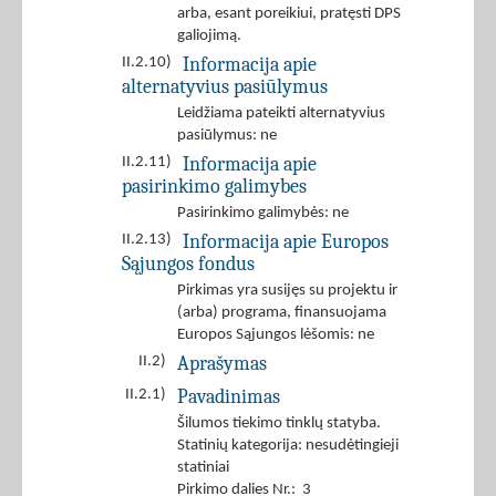
arba, esant poreikiui, pratęsti DPS
galiojimą.
Informacija apie
II.2.10)
alternatyvius pasiūlymus
Leidžiama pateikti alternatyvius
pasiūlymus: ne
Informacija apie
II.2.11)
pasirinkimo galimybes
Pasirinkimo galimybės: ne
Informacija apie Europos
II.2.13)
Sąjungos fondus
Pirkimas yra susijęs su projektu ir
(arba) programa, finansuojama
Europos Sąjungos lėšomis: ne
Aprašymas
II.2)
Pavadinimas
II.2.1)
Šilumos tiekimo tinklų statyba.
Statinių kategorija: nesudėtingieji
statiniai
Pirkimo dalies Nr.: 3