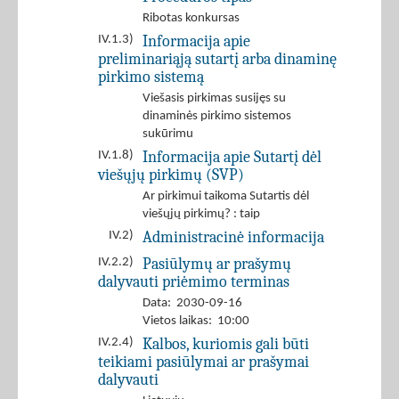
Ribotas konkursas
Informacija apie
IV.1.3)
preliminariąją sutartį arba dinaminę
pirkimo sistemą
Viešasis pirkimas susijęs su
dinaminės pirkimo sistemos
sukūrimu
Informacija apie Sutartį dėl
IV.1.8)
viešųjų pirkimų (SVP)
Ar pirkimui taikoma Sutartis dėl
viešųjų pirkimų? : taip
Administracinė informacija
IV.2)
Pasiūlymų ar prašymų
IV.2.2)
dalyvauti priėmimo terminas
Data: 2030-09-16
Vietos laikas: 10:00
Kalbos, kuriomis gali būti
IV.2.4)
teikiami pasiūlymai ar prašymai
dalyvauti