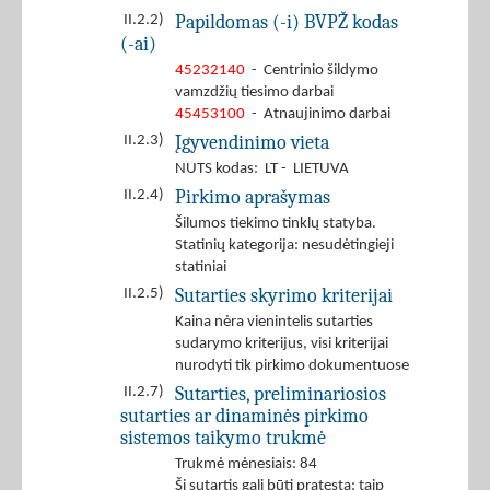
Papildomas (-i) BVPŽ kodas
II.2.2)
(-ai)
45232140
- Centrinio šildymo
vamzdžių tiesimo darbai
45453100
- Atnaujinimo darbai
Įgyvendinimo vieta
II.2.3)
NUTS kodas: LT - LIETUVA
Pirkimo aprašymas
II.2.4)
Šilumos tiekimo tinklų statyba.
Statinių kategorija: nesudėtingieji
statiniai
Sutarties skyrimo kriterijai
II.2.5)
Kaina nėra vienintelis sutarties
sudarymo kriterijus, visi kriterijai
nurodyti tik pirkimo dokumentuose
Sutarties, preliminariosios
II.2.7)
sutarties ar dinaminės pirkimo
sistemos taikymo trukmė
Trukmė mėnesiais: 84
Ši sutartis gali būti pratęsta: taip