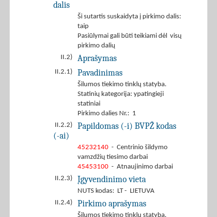
dalis
Ši sutartis suskaidyta į pirkimo dalis:
taip
Pasiūlymai gali būti teikiami dėl visų
pirkimo dalių
Aprašymas
II.2)
Pavadinimas
II.2.1)
Šilumos tiekimo tinklų statyba.
Statinių kategorija: ypatingieji
statiniai
Pirkimo dalies Nr.: 1
Papildomas (-i) BVPŽ kodas
II.2.2)
(-ai)
45232140
- Centrinio šildymo
vamzdžių tiesimo darbai
45453100
- Atnaujinimo darbai
Įgyvendinimo vieta
II.2.3)
NUTS kodas: LT - LIETUVA
Pirkimo aprašymas
II.2.4)
Šilumos tiekimo tinklų statyba.