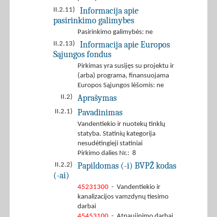
Informacija apie
II.2.11)
pasirinkimo galimybes
Pasirinkimo galimybės: ne
Informacija apie Europos
II.2.13)
Sąjungos fondus
Pirkimas yra susijęs su projektu ir
(arba) programa, finansuojama
Europos Sąjungos lėšomis: ne
Aprašymas
II.2)
Pavadinimas
II.2.1)
Vandentiekio ir nuotekų tinklų
statyba. Statinių kategorija
nesudėtingieji statiniai
Pirkimo dalies Nr.: 8
Papildomas (-i) BVPŽ kodas
II.2.2)
(-ai)
45231300
- Vandentiekio ir
kanalizacijos vamzdynų tiesimo
darbai
45453100
- Atnaujinimo darbai