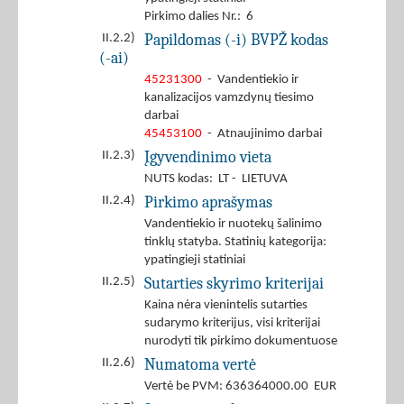
Pirkimo dalies Nr.: 6
Papildomas (-i) BVPŽ kodas
II.2.2)
(-ai)
45231300
- Vandentiekio ir
kanalizacijos vamzdynų tiesimo
darbai
45453100
- Atnaujinimo darbai
Įgyvendinimo vieta
II.2.3)
NUTS kodas: LT - LIETUVA
Pirkimo aprašymas
II.2.4)
Vandentiekio ir nuotekų šalinimo
tinklų statyba. Statinių kategorija:
ypatingieji statiniai
Sutarties skyrimo kriterijai
II.2.5)
Kaina nėra vienintelis sutarties
sudarymo kriterijus, visi kriterijai
nurodyti tik pirkimo dokumentuose
Numatoma vertė
II.2.6)
Vertė be PVM: 636364000.00 EUR