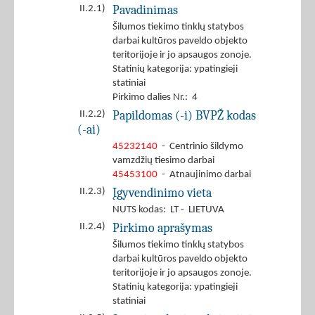
Pavadinimas
II.2.1)
Šilumos tiekimo tinklų statybos
darbai kultūros paveldo objekto
teritorijoje ir jo apsaugos zonoje.
Statinių kategorija: ypatingieji
statiniai
Pirkimo dalies Nr.: 4
Papildomas (-i) BVPŽ kodas
II.2.2)
(-ai)
45232140
- Centrinio šildymo
vamzdžių tiesimo darbai
45453100
- Atnaujinimo darbai
Įgyvendinimo vieta
II.2.3)
NUTS kodas: LT - LIETUVA
Pirkimo aprašymas
II.2.4)
Šilumos tiekimo tinklų statybos
darbai kultūros paveldo objekto
teritorijoje ir jo apsaugos zonoje.
Statinių kategorija: ypatingieji
statiniai