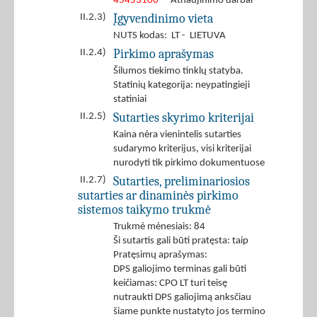
45453100
- Atnaujinimo darbai
Įgyvendinimo vieta
II.2.3)
NUTS kodas: LT - LIETUVA
Pirkimo aprašymas
II.2.4)
Šilumos tiekimo tinklų statyba.
Statinių kategorija: neypatingieji
statiniai
Sutarties skyrimo kriterijai
II.2.5)
Kaina nėra vienintelis sutarties
sudarymo kriterijus, visi kriterijai
nurodyti tik pirkimo dokumentuose
Sutarties, preliminariosios
II.2.7)
sutarties ar dinaminės pirkimo
sistemos taikymo trukmė
Trukmė mėnesiais: 84
Ši sutartis gali būti pratęsta: taip
Pratęsimų aprašymas:
DPS galiojimo terminas gali būti
keičiamas: CPO LT turi teisę
nutraukti DPS galiojimą anksčiau
šiame punkte nustatyto jos termino