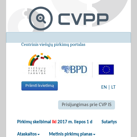
Centrinis viešųjų pirkimų portalas
Priimti kvietimą
EN
|
LT
Prisijungimas prie CVP IS
Pirkimų skelbimai
iki
2017 m. liepos 1 d
Sutartys
Ataskaitos
Metinis pirkimų planas