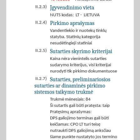
Įgyvendinimo vieta
II.2.3)
NUTS kodas: LT - LIETUVA
Pirkimo aprašymas
II.2.4)
Vandentiekio ir nuotekų tinklų
statyba. Statinių kategorija
nesudėtingieji statiniai
Sutarties skyrimo kriterijai
II.2.5)
Kaina nėra vienintelis sutarties
sudarymo kriterijus, visi kriterijai
nurodyti tik pirkimo dokumentuose
Sutarties, preliminariosios
II.2.7)
sutarties ar dinaminės pirkimo
sistemos taikymo trukmė
Trukmė mėnesiais: 84
Ši sutartis gali būti pratęsta: taip
Pratęsimų aprašymas:
DPS galiojimo terminas gali būti
keičiamas: CPO LT turi teisę
nutraukti DPS galiojimą anksčiau
šiame punkte nustatyto jos termino