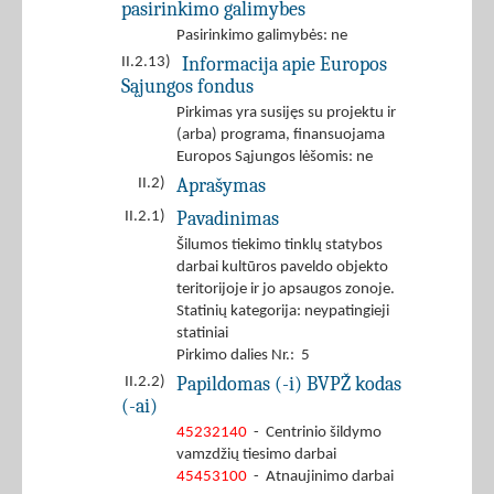
pasirinkimo galimybes
Pasirinkimo galimybės: ne
Informacija apie Europos
II.2.13)
Sąjungos fondus
Pirkimas yra susijęs su projektu ir
(arba) programa, finansuojama
Europos Sąjungos lėšomis: ne
Aprašymas
II.2)
Pavadinimas
II.2.1)
Šilumos tiekimo tinklų statybos
darbai kultūros paveldo objekto
teritorijoje ir jo apsaugos zonoje.
Statinių kategorija: neypatingieji
statiniai
Pirkimo dalies Nr.: 5
Papildomas (-i) BVPŽ kodas
II.2.2)
(-ai)
45232140
- Centrinio šildymo
vamzdžių tiesimo darbai
45453100
- Atnaujinimo darbai