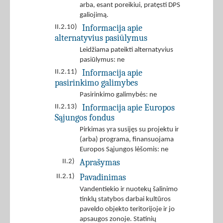
arba, esant poreikiui, pratęsti DPS
galiojimą.
Informacija apie
II.2.10)
alternatyvius pasiūlymus
Leidžiama pateikti alternatyvius
pasiūlymus: ne
Informacija apie
II.2.11)
pasirinkimo galimybes
Pasirinkimo galimybės: ne
Informacija apie Europos
II.2.13)
Sąjungos fondus
Pirkimas yra susijęs su projektu ir
(arba) programa, finansuojama
Europos Sąjungos lėšomis: ne
Aprašymas
II.2)
Pavadinimas
II.2.1)
Vandentiekio ir nuotekų šalinimo
tinklų statybos darbai kultūros
paveldo objekto teritorijoje ir jo
apsaugos zonoje. Statinių