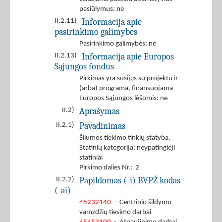
pasiūlymus: ne
Informacija apie
II.2.11)
pasirinkimo galimybes
Pasirinkimo galimybės: ne
Informacija apie Europos
II.2.13)
Sąjungos fondus
Pirkimas yra susijęs su projektu ir
(arba) programa, finansuojama
Europos Sąjungos lėšomis: ne
Aprašymas
II.2)
Pavadinimas
II.2.1)
Šilumos tiekimo tinklų statyba.
Statinių kategorija: neypatingieji
statiniai
Pirkimo dalies Nr.: 2
Papildomas (-i) BVPŽ kodas
II.2.2)
(-ai)
45232140
- Centrinio šildymo
vamzdžių tiesimo darbai