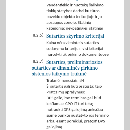
Vandentiekio ir nuotekų šalinimo
tinklų statybos darbai kultūros
paveldo objekto teritorijoje ir jo
apsaugos zonoje. Statinių
kategorija: neypatingieji statiniai
Sutarties skyrimo kriterijai
II.2.5)
Kaina nėra vienintelis sutarties
sudarymo kriterijus, visi kriterijai
nurodyti tik pirkimo dokumentuose
Sutarties, preliminariosios
II.2.7)
sutarties ar dinaminės pirkimo
sistemos taikymo trukmė
Trukmė mėnesiais: 84
Ši sutartis gali būti pratęsta: taip
Pratęsimų aprašymas:
DPS galiojimo terminas gali būti
keičiamas: CPO LT turi teisę
nutraukti DPS galiojimą anksčiau
šiame punkte nustatyto jos termino
arba, esant poreikiui, pratęsti DPS
galiojimą.