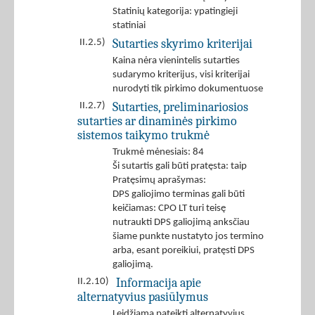
Statinių kategorija: ypatingieji
statiniai
Sutarties skyrimo kriterijai
II.2.5)
Kaina nėra vienintelis sutarties
sudarymo kriterijus, visi kriterijai
nurodyti tik pirkimo dokumentuose
Sutarties, preliminariosios
II.2.7)
sutarties ar dinaminės pirkimo
sistemos taikymo trukmė
Trukmė mėnesiais: 84
Ši sutartis gali būti pratęsta: taip
Pratęsimų aprašymas:
DPS galiojimo terminas gali būti
keičiamas: CPO LT turi teisę
nutraukti DPS galiojimą anksčiau
šiame punkte nustatyto jos termino
arba, esant poreikiui, pratęsti DPS
galiojimą.
Informacija apie
II.2.10)
alternatyvius pasiūlymus
Leidžiama pateikti alternatyvius