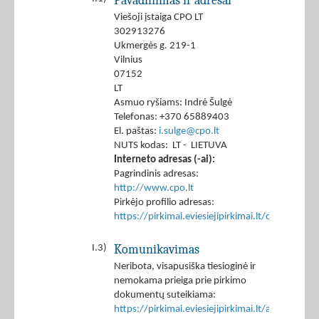
Pavadinimas ir adresai
Viešoji įstaiga CPO LT
302913276
Ukmergės g. 219-1
Vilnius
07152
LT
Asmuo ryšiams: Indrė Šulgė
Telefonas: +370 65889403
El. paštas:
i.sulge@cpo.lt
NUTS kodas: LT - LIETUVA
Interneto adresas (-ai):
Pagrindinis adresas:
http://www.cpo.lt
Pirkėjo profilio adresas:
https://pirkimai.eviesiejipirkimai.lt/ctm/Co
Komunikavimas
I.3)
Neribota, visapusiška tiesioginė ir
nemokama prieiga prie pirkimo
dokumentų suteikiama:
https://pirkimai.eviesiejipirkimai.lt/app/rfq/p