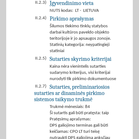
Įgyvendinimo vieta
II.2.3)
NUTS kodas: LT - LIETUVA
Pirkimo aprašymas
II.2.4)
Šilumos tiekimo tinklų statybos
darbai kultūros paveldo objekto
teritorijoje ir jo apsaugos zonoje.
Statinių kategorija: neypatingieji
statiniai
Sutarties skyrimo kriterijai
II.2.5)
Kaina nėra vienintelis sutarties
sudarymo kriterijus, visi kriterijai
nurodyti tik pirkimo dokumentuose
Sutarties, preliminariosios
II.2.7)
sutarties ar dinaminės pirkimo
sistemos taikymo trukmė
Trukmė mėnesiais: 84
Ši sutartis gali būti pratęsta: taip
Pratęsimų aprašymas:
DPS galiojimo terminas gali būti
keičiamas: CPO LT turi teisę
nutraukti DPS galiojimą anksčiau