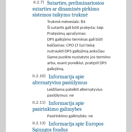
Sutarties, preliminariosios
II.2.7)
sutarties ar dinaminės pirkimo
sistemos taikymo trukmė
Trukmė mėnesiais: 84
Ši sutartis gali būti pratęsta: taip
Pratęsimų aprašymas:
DPS galiojimo terminas gali būti
keičiamas: CPO LT turi teisę
nutraukti DPS galiojimą anksčiau
šiame punkte nustatyto jos termino
arba, esant poreikiui, pratęsti DPS
galiojimą.
Informacija apie
II.2.10)
alternatyvius pasiūlymus
Leidžiama pateikti alternatyvius
pasiūlymus: ne
Informacija apie
II.2.11)
pasirinkimo galimybes
Pasirinkimo galimybės: ne
Informacija apie Europos
II.2.13)
Sąjungos fondus