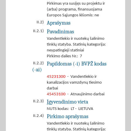
Pirkimas yra susijęs su projektu ir
(arba) programa, finansuojama
Europos Sąjungos lėšomis: ne
Aprašymas
II.2)
Pavadinimas
II.2.1)
Vandentiekio ir nuotekų šalinimo
tinklų statyba. Statinių kategorija:
neypatingieji statiniai
Pirkimo dalies Nr.: 7
Papildomas (-i) BVPŽ kodas
II.2.2)
(-ai)
45231300
- Vandentiekio ir
kanalizacijos vamzdynų tiesimo
darbai
45453100
- Atnaujinimo darbai
Įgyvendinimo vieta
II.2.3)
NUTS kodas: LT - LIETUVA
Pirkimo aprašymas
II.2.4)
Vandentiekio ir nuotekų šalinimo
tinklų statyba. Statinių kategorija: