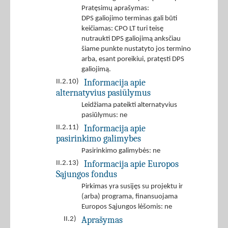
Pratęsimų aprašymas:
DPS galiojimo terminas gali būti
keičiamas: CPO LT turi teisę
nutraukti DPS galiojimą anksčiau
šiame punkte nustatyto jos termino
arba, esant poreikiui, pratęsti DPS
galiojimą.
Informacija apie
II.2.10)
alternatyvius pasiūlymus
Leidžiama pateikti alternatyvius
pasiūlymus: ne
Informacija apie
II.2.11)
pasirinkimo galimybes
Pasirinkimo galimybės: ne
Informacija apie Europos
II.2.13)
Sąjungos fondus
Pirkimas yra susijęs su projektu ir
(arba) programa, finansuojama
Europos Sąjungos lėšomis: ne
Aprašymas
II.2)