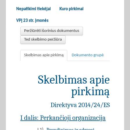
Nepatikimi tiekėjai
Kuro pirkimai
VPĮ 23 str. įmonės
Peržiūrėti išorinius dokumentus
Ted skelbimo peržiūra
Skelbimas apie pirkimą
Dokumento grupė
Skelbimas apie
pirkimą
Direktyva 2014/24/ES
I dalis: Perkančioji organizacija
I.1)