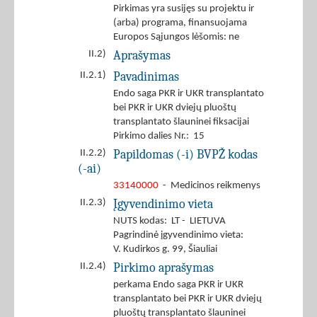
Pirkimas yra susijęs su projektu ir
(arba) programa, finansuojama
Europos Sąjungos lėšomis: ne
Aprašymas
II.2)
Pavadinimas
II.2.1)
Endo saga PKR ir UKR transplantato
bei PKR ir UKR dviejų pluoštų
transplantato šlauninei fiksacijai
Pirkimo dalies Nr.: 15
Papildomas (-i) BVPŽ kodas
II.2.2)
(-ai)
33140000
- Medicinos reikmenys
Įgyvendinimo vieta
II.2.3)
NUTS kodas: LT - LIETUVA
Pagrindinė įgyvendinimo vieta:
V. Kudirkos g. 99, Šiauliai
Pirkimo aprašymas
II.2.4)
perkama Endo saga PKR ir UKR
transplantato bei PKR ir UKR dviejų
pluoštų transplantato šlauninei