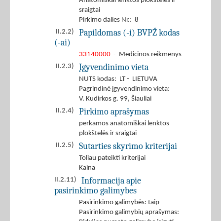
Anatomiškai lenktos plokštelės ir
sraigtai
Pirkimo dalies Nr.: 8
Papildomas (-i) BVPŽ kodas
II.2.2)
(-ai)
33140000
- Medicinos reikmenys
Įgyvendinimo vieta
II.2.3)
NUTS kodas: LT - LIETUVA
Pagrindinė įgyvendinimo vieta:
V. Kudirkos g. 99, Šiauliai
Pirkimo aprašymas
II.2.4)
perkamos anatomiškai lenktos
plokštelės ir sraigtai
Sutarties skyrimo kriterijai
II.2.5)
Toliau pateikti kriterijai
Kaina
Informacija apie
II.2.11)
pasirinkimo galimybes
Pasirinkimo galimybės: taip
Pasirinkimo galimybių aprašymas: