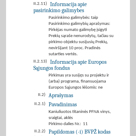
Informacija apie
II.2.11)
pasirinkimo galimybes
Pasirinkimo galimybės: taip
Pasirinkimo galimybių aprašymas:
Pirkėjas numato galimybę įsigyti
Prekių sąraše nenurodytų, tačiau su
pirkimo objektu susijusių Prekių,
neviršijant 10 proc. Pradinės
sutarties vertės.
Informacija apie Europos
II.2.13)
Sąjungos fondus
Pirkimas yra susijęs su projektu ir
(arba) programa, finansuojama
Europos Sąjungos lėšomis: ne
Aprašymas
II.2)
Pavadinimas
II.2.1)
Kaniuliuotos titaninės PFNA vinys,
sraigtai, aklės
Pirkimo dalies Nr.: 11
Papildomas (-i) BVPŽ kodas
II.2.2)