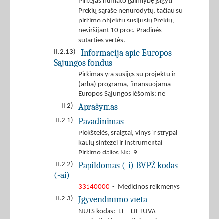
Pirkėjas numato galimybę įsigyti
Prekių sąraše nenurodytų, tačiau su
pirkimo objektu susijusių Prekių,
neviršijant 10 proc. Pradinės
sutarties vertės.
Informacija apie Europos
II.2.13)
Sąjungos fondus
Pirkimas yra susijęs su projektu ir
(arba) programa, finansuojama
Europos Sąjungos lėšomis: ne
Aprašymas
II.2)
Pavadinimas
II.2.1)
Plokštelės, sraigtai, vinys ir strypai
kaulų sintezei ir instrumentai
Pirkimo dalies Nr.: 9
Papildomas (-i) BVPŽ kodas
II.2.2)
(-ai)
33140000
- Medicinos reikmenys
Įgyvendinimo vieta
II.2.3)
NUTS kodas: LT - LIETUVA