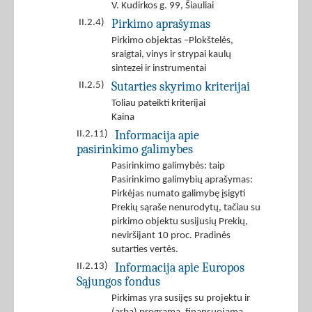
V. Kudirkos g. 99, Šiauliai
Pirkimo aprašymas
II.2.4)
Pirkimo objektas –Plokštelės,
sraigtai, vinys ir strypai kaulų
sintezei ir instrumentai
Sutarties skyrimo kriterijai
II.2.5)
Toliau pateikti kriterijai
Kaina
Informacija apie
II.2.11)
pasirinkimo galimybes
Pasirinkimo galimybės: taip
Pasirinkimo galimybių aprašymas:
Pirkėjas numato galimybę įsigyti
Prekių sąraše nenurodytų, tačiau su
pirkimo objektu susijusių Prekių,
neviršijant 10 proc. Pradinės
sutarties vertės.
Informacija apie Europos
II.2.13)
Sąjungos fondus
Pirkimas yra susijęs su projektu ir