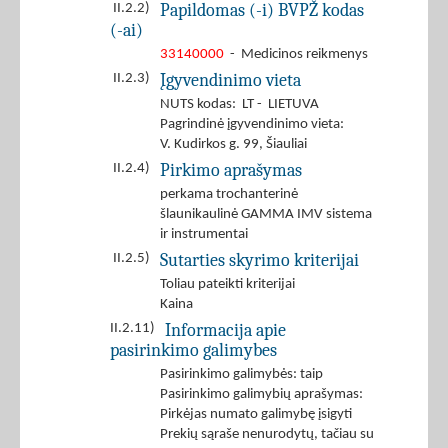
Papildomas (-i) BVPŽ kodas
II.2.2)
(-ai)
33140000
- Medicinos reikmenys
Įgyvendinimo vieta
II.2.3)
NUTS kodas: LT - LIETUVA
Pagrindinė įgyvendinimo vieta:
V. Kudirkos g. 99, Šiauliai
Pirkimo aprašymas
II.2.4)
perkama trochanterinė
šlaunikaulinė GAMMA IMV sistema
ir instrumentai
Sutarties skyrimo kriterijai
II.2.5)
Toliau pateikti kriterijai
Kaina
Informacija apie
II.2.11)
pasirinkimo galimybes
Pasirinkimo galimybės: taip
Pasirinkimo galimybių aprašymas:
Pirkėjas numato galimybę įsigyti
Prekių sąraše nenurodytų, tačiau su