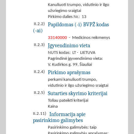
Kanuliuoti trumpo, vidutinio ir ilgo
užsriegimo sraigtai
Pirkimo dalies Nr.: 13
Papildomas (-i) BVPŽ kodas
II.2.2)
(-ai)
33140000
- Medicinos reikmenys
Įgyvendinimo vieta
II.2.3)
NUTS kodas: LT - LIETUVA
Pagrindinė įgyvendinimo vieta:
V. Kudirkos g. 99, Šiauliai
Pirkimo aprašymas
II.2.4)
perkami kanuliuoti trumpo,
vidutinio ir ilgo užsriegimo sraigtai
Sutarties skyrimo kriterijai
II.2.5)
Toliau pateikti kriterijai
Kaina
Informacija apie
II.2.11)
pasirinkimo galimybes
Pasirinkimo galimybės: taip
Pasirinkimo galimybių aprašymas: