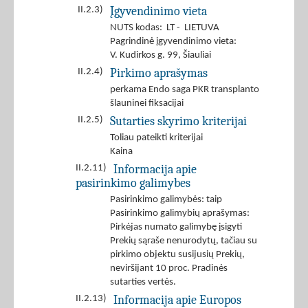
Įgyvendinimo vieta
II.2.3)
NUTS kodas: LT - LIETUVA
Pagrindinė įgyvendinimo vieta:
V. Kudirkos g. 99, Šiauliai
Pirkimo aprašymas
II.2.4)
perkama Endo saga PKR transplanto
šlauninei fiksacijai
Sutarties skyrimo kriterijai
II.2.5)
Toliau pateikti kriterijai
Kaina
Informacija apie
II.2.11)
pasirinkimo galimybes
Pasirinkimo galimybės: taip
Pasirinkimo galimybių aprašymas:
Pirkėjas numato galimybę įsigyti
Prekių sąraše nenurodytų, tačiau su
pirkimo objektu susijusių Prekių,
neviršijant 10 proc. Pradinės
sutarties vertės.
Informacija apie Europos
II.2.13)