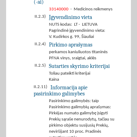
(-ai)
33140000
- Medicinos reikmenys
Įgyvendinimo vieta
II.2.3)
NUTS kodas: LT - LIETUVA
Pagrindinė įgyvendinimo vieta:
V. Kudirkos g. 99, Šiauliai
Pirkimo aprašymas
II.2.4)
perkamos kaniuliuotos titaninės
PFNA vinys, sraigtai, aklės
Sutarties skyrimo kriterijai
II.2.5)
Toliau pateikti kriterijai
Kaina
Informacija apie
II.2.11)
pasirinkimo galimybes
Pasirinkimo galimybės: taip
Pasirinkimo galimybių aprašymas:
Pirkėjas numato galimybę įsigyti
Prekių sąraše nenurodytų, tačiau su
pirkimo objektu susijusių Prekių,
neviršijant 10 proc. Pradinės