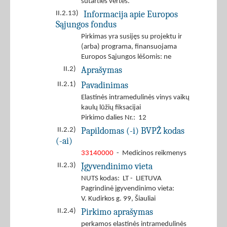
sutarties vertės.
Informacija apie Europos
II.2.13)
Sąjungos fondus
Pirkimas yra susijęs su projektu ir
(arba) programa, finansuojama
Europos Sąjungos lėšomis: ne
Aprašymas
II.2)
Pavadinimas
II.2.1)
Elastinės intramedulinės vinys vaikų
kaulų lūžių fiksacijai
Pirkimo dalies Nr.: 12
Papildomas (-i) BVPŽ kodas
II.2.2)
(-ai)
33140000
- Medicinos reikmenys
Įgyvendinimo vieta
II.2.3)
NUTS kodas: LT - LIETUVA
Pagrindinė įgyvendinimo vieta:
V. Kudirkos g. 99, Šiauliai
Pirkimo aprašymas
II.2.4)
perkamos elastinės intramedulinės