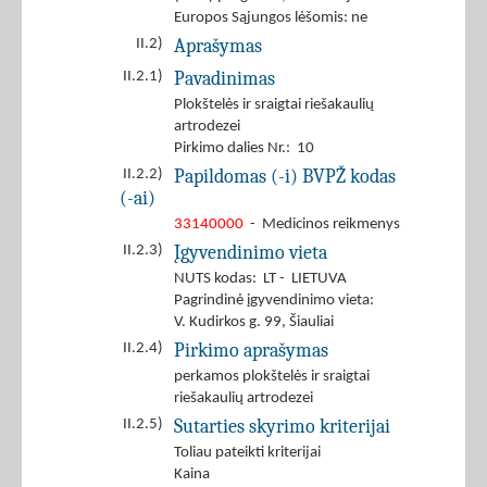
Europos Sąjungos lėšomis: ne
Aprašymas
II.2)
Pavadinimas
II.2.1)
Plokštelės ir sraigtai riešakaulių
artrodezei
Pirkimo dalies Nr.: 10
Papildomas (-i) BVPŽ kodas
II.2.2)
(-ai)
33140000
- Medicinos reikmenys
Įgyvendinimo vieta
II.2.3)
NUTS kodas: LT - LIETUVA
Pagrindinė įgyvendinimo vieta:
V. Kudirkos g. 99, Šiauliai
Pirkimo aprašymas
II.2.4)
perkamos plokštelės ir sraigtai
riešakaulių artrodezei
Sutarties skyrimo kriterijai
II.2.5)
Toliau pateikti kriterijai
Kaina