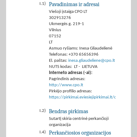
Pavadinimas ir adresai
I.1)
Viešoji įstaiga CPO LT
302913276
Ukmergės g. 219-1
Vilnius
07152
LT
Asmuo ryšiams: Inesa Gliaudelienė
Telefonas: +370 65656396
El. paštas:
inesa.gliaudeliene@cpo.lt
NUTS kodas: LT - LIETUVA
Interneto adresas (-ai):
Pagrindinis adresas:
http://www.cpo.lt
Pirkėjo profilio adresas:
https://pirkimai.eviesiejipirkimai.lt/ctm/Co
Bendras pirkimas
I.2)
Sutartį skiria centrinė perkančioji
organizacija
Perkančiosios organizacijos
I.4)