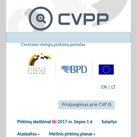
Centrinis viešųjų pirkimų portalas
EN
|
LT
Prisijungimas prie CVP IS
Pirkimų skelbimai
iki
2017 m. liepos 1 d
Sutartys
Ataskaitos
Metinis pirkimų planas