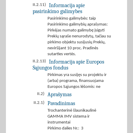
Informacija apie
II.2.11)
pasirinkimo galimybes
Pasirinkimo galimybės: taip
Pasirinkimo galimybių aprašymas:
Pirkėjas numato galimybę įsigyti
Prekių sąraše nenurodytų, tačiau su
pirkimo objektu susijusių Prekių,
neviršijant 10 proc. Pradinės
sutarties vertės.
Informacija apie Europos
II.2.13)
Sąjungos fondus
Pirkimas yra susijęs su projektu ir
(arba) programa, finansuojama
Europos Sąjungos lėšomis: ne
Aprašymas
II.2)
Pavadinimas
II.2.1)
Trochanterinė šlaunikaulinė
GAMMA IMV sistema ir
instrumentai
Pirkimo dalies Nr.: 3