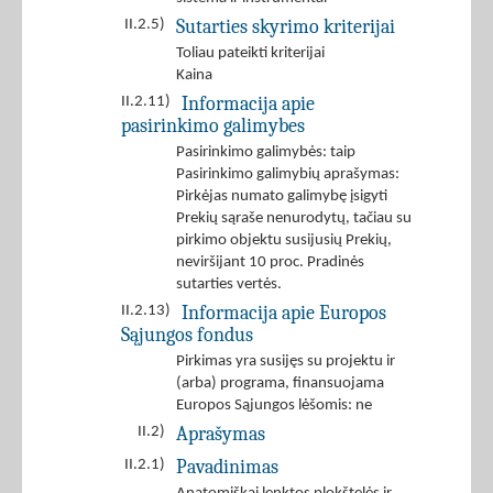
Sutarties skyrimo kriterijai
II.2.5)
Toliau pateikti kriterijai
Kaina
Informacija apie
II.2.11)
pasirinkimo galimybes
Pasirinkimo galimybės: taip
Pasirinkimo galimybių aprašymas:
Pirkėjas numato galimybę įsigyti
Prekių sąraše nenurodytų, tačiau su
pirkimo objektu susijusių Prekių,
neviršijant 10 proc. Pradinės
sutarties vertės.
Informacija apie Europos
II.2.13)
Sąjungos fondus
Pirkimas yra susijęs su projektu ir
(arba) programa, finansuojama
Europos Sąjungos lėšomis: ne
Aprašymas
II.2)
Pavadinimas
II.2.1)