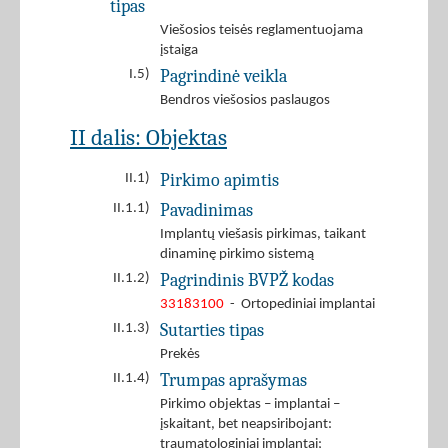
tipas
Viešosios teisės reglamentuojama
įstaiga
Pagrindinė veikla
I.5)
Bendros viešosios paslaugos
II dalis: Objektas
Pirkimo apimtis
II.1)
Pavadinimas
II.1.1)
Implantų viešasis pirkimas, taikant
dinaminę pirkimo sistemą
Pagrindinis BVPŽ kodas
II.1.2)
33183100
- Ortopediniai implantai
Sutarties tipas
II.1.3)
Prekės
Trumpas aprašymas
II.1.4)
Pirkimo objektas – implantai –
įskaitant, bet neapsiribojant:
traumatologiniai implantai;