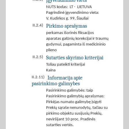
Įgyvendinimo vieta
NUTS kodas: LT - LIETUVA
Pagrindinė įgyvendinimo vieta:
V. Kudirkos g. 99, Šiauliai
Pirkimo aprašymas
II.2.4)
perkamas išorinės fiksacijos
aparatas galūnių korekcijai ir traumų
gydymui, pagaminta iš medicininio
plieno
Sutarties skyrimo kriterijai
II.2.5)
Toliau pateikti kriterijai
Kaina
Informacija apie
II.2.11)
pasirinkimo galimybes
Pasirinkimo galimybės: taip
Pasirinkimo galimybių aprašymas:
Pirkėjas numato galimybę įsigyti
Prekių sąraše nenurodytų, tačiau su
pirkimo objektu susijusių Prekių,
neviršijant 10 proc. Pradinės
sutarties vertės.