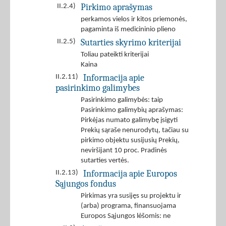
Pirkimo aprašymas
II.2.4)
perkamos vielos ir kitos priemonės,
pagaminta iš medicininio plieno
Sutarties skyrimo kriterijai
II.2.5)
Toliau pateikti kriterijai
Kaina
Informacija apie
II.2.11)
pasirinkimo galimybes
Pasirinkimo galimybės: taip
Pasirinkimo galimybių aprašymas:
Pirkėjas numato galimybę įsigyti
Prekių sąraše nenurodytų, tačiau su
pirkimo objektu susijusių Prekių,
neviršijant 10 proc. Pradinės
sutarties vertės.
Informacija apie Europos
II.2.13)
Sąjungos fondus
Pirkimas yra susijęs su projektu ir
(arba) programa, finansuojama
Europos Sąjungos lėšomis: ne