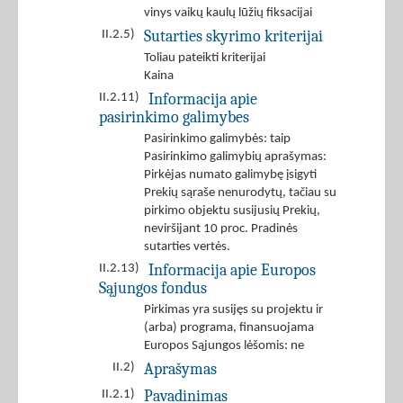
vinys vaikų kaulų lūžių fiksacijai
Sutarties skyrimo kriterijai
II.2.5)
Toliau pateikti kriterijai
Kaina
Informacija apie
II.2.11)
pasirinkimo galimybes
Pasirinkimo galimybės: taip
Pasirinkimo galimybių aprašymas:
Pirkėjas numato galimybę įsigyti
Prekių sąraše nenurodytų, tačiau su
pirkimo objektu susijusių Prekių,
neviršijant 10 proc. Pradinės
sutarties vertės.
Informacija apie Europos
II.2.13)
Sąjungos fondus
Pirkimas yra susijęs su projektu ir
(arba) programa, finansuojama
Europos Sąjungos lėšomis: ne
Aprašymas
II.2)
Pavadinimas
II.2.1)