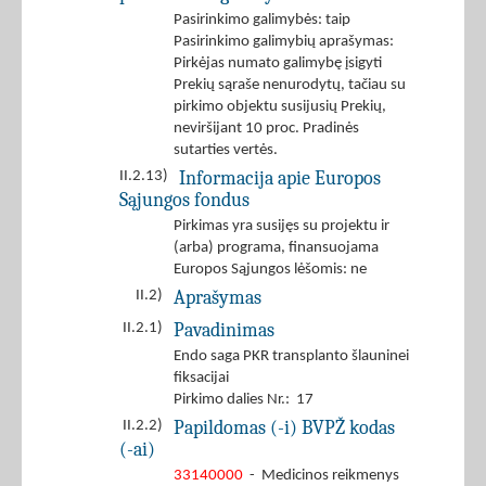
Pasirinkimo galimybės: taip
Pasirinkimo galimybių aprašymas:
Pirkėjas numato galimybę įsigyti
Prekių sąraše nenurodytų, tačiau su
pirkimo objektu susijusių Prekių,
neviršijant 10 proc. Pradinės
sutarties vertės.
Informacija apie Europos
II.2.13)
Sąjungos fondus
Pirkimas yra susijęs su projektu ir
(arba) programa, finansuojama
Europos Sąjungos lėšomis: ne
Aprašymas
II.2)
Pavadinimas
II.2.1)
Endo saga PKR transplanto šlauninei
fiksacijai
Pirkimo dalies Nr.: 17
Papildomas (-i) BVPŽ kodas
II.2.2)
(-ai)
33140000
- Medicinos reikmenys