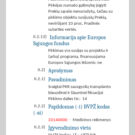
Pirkėjas numato galimybę įsigyti
Prekių sąraše nenurodytų, tačiau su
pirkimo objektu susijusių Prekių,
neviršijant 10 proc. Pradinės
sutarties vertės.
Informacija apie Europos
II.2.13)
Sąjungos fondus
Pirkimas yra susijęs su projektu ir
(arba) programa, finansuojama
Europos Sąjungos lėšomis: ne
Aprašymas
II.2)
Pavadinimas
II.2.1)
Sraigtai PKR sausgyslių transplanto
blauzdinei ir šlauninei fiksacijai
Pirkimo dalies Nr.: 14
Papildomas (-i) BVPŽ kodas
II.2.2)
(-ai)
33140000
- Medicinos reikmenys
Įgyvendinimo vieta
II.2.3)