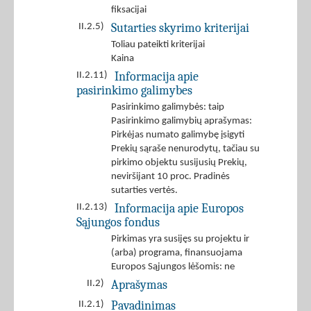
fiksacijai
Sutarties skyrimo kriterijai
II.2.5)
Toliau pateikti kriterijai
Kaina
Informacija apie
II.2.11)
pasirinkimo galimybes
Pasirinkimo galimybės: taip
Pasirinkimo galimybių aprašymas:
Pirkėjas numato galimybę įsigyti
Prekių sąraše nenurodytų, tačiau su
pirkimo objektu susijusių Prekių,
neviršijant 10 proc. Pradinės
sutarties vertės.
Informacija apie Europos
II.2.13)
Sąjungos fondus
Pirkimas yra susijęs su projektu ir
(arba) programa, finansuojama
Europos Sąjungos lėšomis: ne
Aprašymas
II.2)
Pavadinimas
II.2.1)