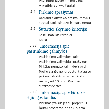
Pagrindinė įgyvendinimo vieta:
V. Kudirkos g. 99, Šiauliai
Pirkimo aprašymas
II.2.4)
perkami plokštelės, sraigtai, vinys ir
strypai kaulų sintezei ir instrumentai
Sutarties skyrimo kriterijai
II.2.5)
Toliau pateikti kriterijai
Kaina
Informacija apie
II.2.11)
pasirinkimo galimybes
Pasirinkimo galimybės: taip
Pasirinkimo galimybių aprašymas:
Pirkėjas numato galimybę įsigyti
Prekių sąraše nenurodytų, tačiau su
pirkimo objektu susijusių Prekių,
neviršijant 10 proc. Pradinės
sutarties vertės.
Informacija apie Europos
II.2.13)
Sąjungos fondus
Pirkimas yra susijęs su projektu ir
(arba) programa, finansuojama