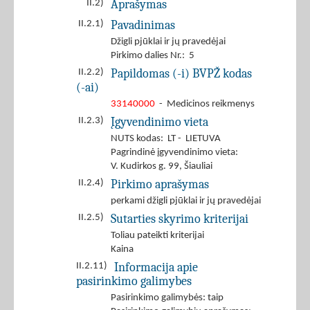
Aprašymas
II.2)
Pavadinimas
II.2.1)
Džigli pjūklai ir jų pravedėjai
Pirkimo dalies Nr.: 5
Papildomas (-i) BVPŽ kodas
II.2.2)
(-ai)
33140000
- Medicinos reikmenys
Įgyvendinimo vieta
II.2.3)
NUTS kodas: LT - LIETUVA
Pagrindinė įgyvendinimo vieta:
V. Kudirkos g. 99, Šiauliai
Pirkimo aprašymas
II.2.4)
perkami džigli pjūklai ir jų pravedėjai
Sutarties skyrimo kriterijai
II.2.5)
Toliau pateikti kriterijai
Kaina
Informacija apie
II.2.11)
pasirinkimo galimybes
Pasirinkimo galimybės: taip