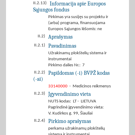
Informacija apie Europos
II.2.13)
Sąjungos fondus
Pirkimas yra susijęs su projektu ir
(arba) programa, finansuojama
Europos Sąjungos lėšomis: ne
Aprašymas
II.2)
Pavadinimas
II.2.1)
Užrakinamų plokštelių sistema ir
instrumentai
Pirkimo dalies Nr.: 7
Papildomas (-i) BVPŽ kodas
II.2.2)
(-ai)
33140000
- Medicinos reikmenys
Įgyvendinimo vieta
II.2.3)
NUTS kodas: LT - LIETUVA
Pagrindinė įgyvendinimo vieta:
V. Kudirkos g. 99, Šiauliai
Pirkimo aprašymas
II.2.4)
perkama užrakinamų plokštelių
sistema ir instrumentai