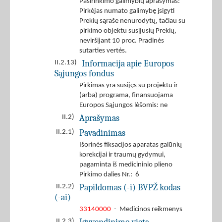
Pasirinkimo galimybių aprašymas:
Pirkėjas numato galimybę įsigyti
Prekių sąraše nenurodytų, tačiau su
pirkimo objektu susijusių Prekių,
neviršijant 10 proc. Pradinės
sutarties vertės.
Informacija apie Europos
II.2.13)
Sąjungos fondus
Pirkimas yra susijęs su projektu ir
(arba) programa, finansuojama
Europos Sąjungos lėšomis: ne
Aprašymas
II.2)
Pavadinimas
II.2.1)
Išorinės fiksacijos aparatas galūnių
korekcijai ir traumų gydymui,
pagaminta iš medicininio plieno
Pirkimo dalies Nr.: 6
Papildomas (-i) BVPŽ kodas
II.2.2)
(-ai)
33140000
- Medicinos reikmenys
II.2.3)