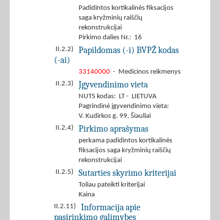
Padidintos kortikalinės fiksacijos
saga kryžminių raiščių
rekonstrukcijai
Pirkimo dalies Nr.: 16
Papildomas (-i) BVPŽ kodas
II.2.2)
(-ai)
33140000
- Medicinos reikmenys
Įgyvendinimo vieta
II.2.3)
NUTS kodas: LT - LIETUVA
Pagrindinė įgyvendinimo vieta:
V. Kudirkos g. 99, Šiauliai
Pirkimo aprašymas
II.2.4)
perkama padidintos kortikalinės
fiksacijos saga kryžminių raiščių
rekonstrukcijai
Sutarties skyrimo kriterijai
II.2.5)
Toliau pateikti kriterijai
Kaina
Informacija apie
II.2.11)
pasirinkimo galimybes