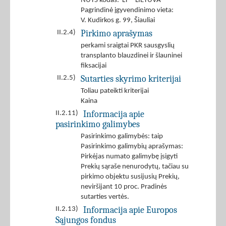
NUTS kodas: LT - LIETUVA
Pagrindinė įgyvendinimo vieta:
V. Kudirkos g. 99, Šiauliai
Pirkimo aprašymas
II.2.4)
perkami sraigtai PKR sausgyslių
transplanto blauzdinei ir šlauninei
fiksacijai
Sutarties skyrimo kriterijai
II.2.5)
Toliau pateikti kriterijai
Kaina
Informacija apie
II.2.11)
pasirinkimo galimybes
Pasirinkimo galimybės: taip
Pasirinkimo galimybių aprašymas:
Pirkėjas numato galimybę įsigyti
Prekių sąraše nenurodytų, tačiau su
pirkimo objektu susijusių Prekių,
neviršijant 10 proc. Pradinės
sutarties vertės.
Informacija apie Europos
II.2.13)
Sąjungos fondus