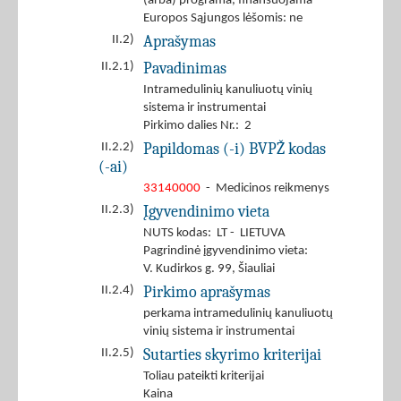
(arba) programa, finansuojama
Europos Sąjungos lėšomis: ne
Aprašymas
II.2)
Pavadinimas
II.2.1)
Intramedulinių kanuliuotų vinių
sistema ir instrumentai
Pirkimo dalies Nr.: 2
Papildomas (-i) BVPŽ kodas
II.2.2)
(-ai)
33140000
- Medicinos reikmenys
Įgyvendinimo vieta
II.2.3)
NUTS kodas: LT - LIETUVA
Pagrindinė įgyvendinimo vieta:
V. Kudirkos g. 99, Šiauliai
Pirkimo aprašymas
II.2.4)
perkama intramedulinių kanuliuotų
vinių sistema ir instrumentai
Sutarties skyrimo kriterijai
II.2.5)
Toliau pateikti kriterijai
Kaina