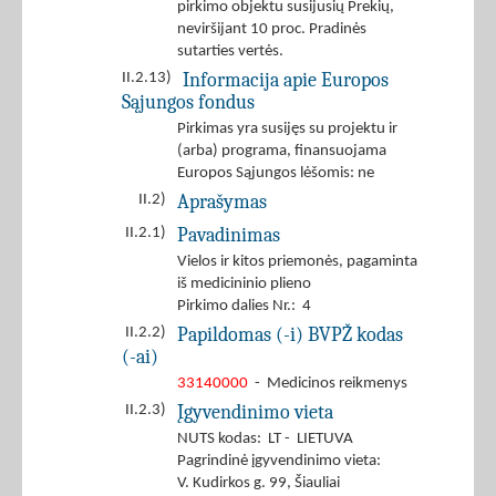
pirkimo objektu susijusių Prekių,
neviršijant 10 proc. Pradinės
sutarties vertės.
Informacija apie Europos
II.2.13)
Sąjungos fondus
Pirkimas yra susijęs su projektu ir
(arba) programa, finansuojama
Europos Sąjungos lėšomis: ne
Aprašymas
II.2)
Pavadinimas
II.2.1)
Vielos ir kitos priemonės, pagaminta
iš medicininio plieno
Pirkimo dalies Nr.: 4
Papildomas (-i) BVPŽ kodas
II.2.2)
(-ai)
33140000
- Medicinos reikmenys
Įgyvendinimo vieta
II.2.3)
NUTS kodas: LT - LIETUVA
Pagrindinė įgyvendinimo vieta:
V. Kudirkos g. 99, Šiauliai