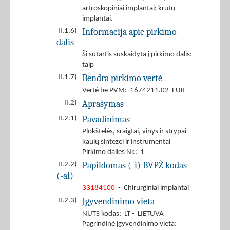
artroskopiniai implantai; krūtų
implantai.
Informacija apie pirkimo
II.1.6)
dalis
Ši sutartis suskaidyta į pirkimo dalis:
taip
Bendra pirkimo vertė
II.1.7)
Vertė be PVM: 1674211.02 EUR
Aprašymas
II.2)
Pavadinimas
II.2.1)
Plokštelės, sraigtai, vinys ir strypai
kaulų sintezei ir instrumentai
Pirkimo dalies Nr.: 1
Papildomas (-i) BVPŽ kodas
II.2.2)
(-ai)
33184100
- Chirurginiai implantai
Įgyvendinimo vieta
II.2.3)
NUTS kodas: LT - LIETUVA
Pagrindinė įgyvendinimo vieta: