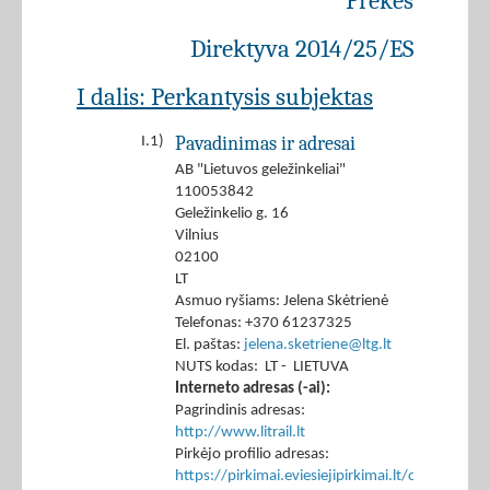
Prekės
Direktyva 2014/25/ES
I dalis: Perkantysis subjektas
Pavadinimas ir adresai
I.1)
AB "Lietuvos geležinkeliai"
110053842
Geležinkelio g. 16
Vilnius
02100
LT
Asmuo ryšiams: Jelena Skėtrienė
Telefonas: +370 61237325
El. paštas:
jelena.sketriene@ltg.lt
NUTS kodas: LT - LIETUVA
Interneto adresas (-ai):
Pagrindinis adresas:
http://www.litrail.lt
Pirkėjo profilio adresas:
https://pirkimai.eviesiejipirkimai.lt/ctm/Co