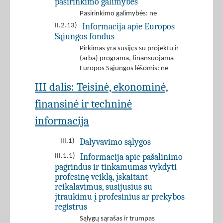
pasirinkimo galimybes
Pasirinkimo galimybės: ne
Informacija apie Europos
II.2.13)
Sąjungos fondus
Pirkimas yra susijęs su projektu ir
(arba) programa, finansuojama
Europos Sąjungos lėšomis: ne
III dalis: Teisinė, ekonominė,
finansinė ir techninė
informacija
Dalyvavimo sąlygos
III.1)
Informacija apie pašalinimo
III.1.1)
pagrindus ir tinkamumas vykdyti
profesinę veiklą, įskaitant
reikalavimus, susijusius su
įtraukimu į profesinius ar prekybos
registrus
Sąlygų sąrašas ir trumpas