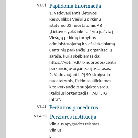
Papildoma informacija
VI.3)
1. Vadovaujantis Lietuvos
Respublikos Viešųjų pirkimų
įstatymo 82 nuostatomis AB
„Lietuvos geležinkeliai“ yra įrašyta į
Viešųjų pirkimų tarnybos
administruojamą ir viešai skelbiamą
Centrinių perkančiųjų organizacijų
sąrašą, kuris skelbiamas čia:
https://vpt.lrv.lt/lt/nuorodos/centriniu-
perkanciuju-organizaciju-sarasas.
2. Vadovaujantis PĮ 90 straipsnio
nuostatomis, Pirkimas atliekamas
kito Perkančiojo subjekto vardu.
Įgaliojusi organizacija – AB "LTG
Infra".
Peržiūros procedūros
VI.4)
Peržiūros institucija
VI.4.1)
Vilniaus apygardos teismas
Vilnius
LT