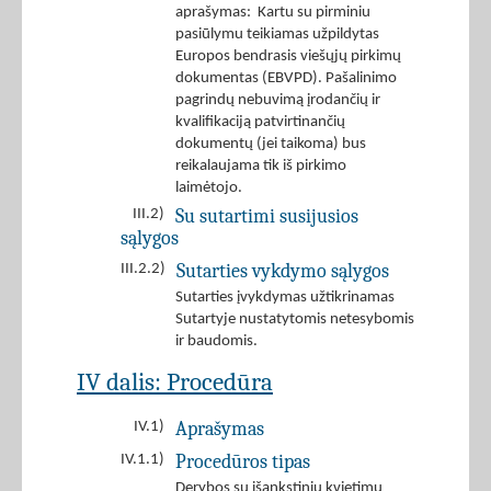
aprašymas: Kartu su pirminiu
pasiūlymu teikiamas užpildytas
Europos bendrasis viešųjų pirkimų
dokumentas (EBVPD). Pašalinimo
pagrindų nebuvimą įrodančių ir
kvalifikaciją patvirtinančių
dokumentų (jei taikoma) bus
reikalaujama tik iš pirkimo
laimėtojo.
Su sutartimi susijusios
III.2)
sąlygos
Sutarties vykdymo sąlygos
III.2.2)
Sutarties įvykdymas užtikrinamas
Sutartyje nustatytomis netesybomis
ir baudomis.
IV dalis: Procedūra
Aprašymas
IV.1)
Procedūros tipas
IV.1.1)
Derybos su išankstiniu kvietimu