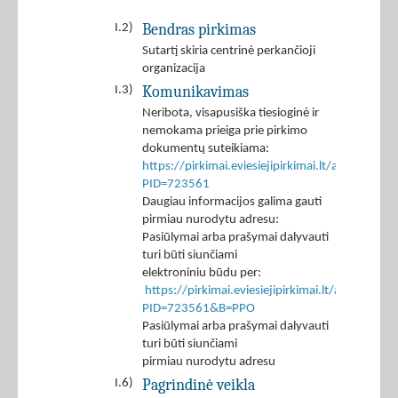
Bendras pirkimas
I.2)
Sutartį skiria centrinė perkančioji
organizacija
Komunikavimas
I.3)
Neribota, visapusiška tiesioginė ir
nemokama prieiga prie pirkimo
dokumentų suteikiama:
https://pirkimai.eviesiejipirkimai.lt/app/rfq/p
PID=723561
Daugiau informacijos galima gauti
pirmiau nurodytu adresu:
Pasiūlymai arba prašymai dalyvauti
turi būti siunčiami
elektroniniu būdu per:
https://pirkimai.eviesiejipirkimai.lt/app/rfq/r
PID=723561&B=PPO
Pasiūlymai arba prašymai dalyvauti
turi būti siunčiami
pirmiau nurodytu adresu
Pagrindinė veikla
I.6)