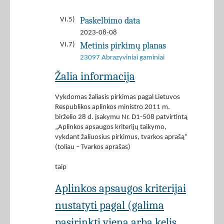
Paskelbimo data
VI.5)
2023-08-08
Metinis pirkimų planas
VI.7)
23097 Abrazyviniai gaminiai
Žalia informacija
Vykdomas žaliasis pirkimas pagal Lietuvos
Respublikos aplinkos ministro 2011 m.
birželio 28 d. įsakymu Nr. D1-508 patvirtintą
„Aplinkos apsaugos kriterijų taikymo,
vykdant žaliuosius pirkimus, tvarkos aprašą“
(toliau – Tvarkos aprašas)
taip
Aplinkos apsaugos kriterijai
nustatyti pagal (galima
pasirinkti vieną arba kelis