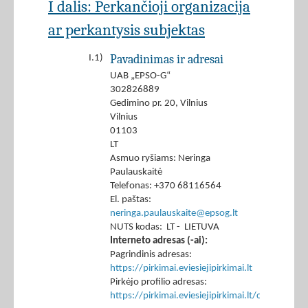
I dalis: Perkančioji organizacija
ar perkantysis subjektas
Pavadinimas ir adresai
I.1)
UAB „EPSO-G“
302826889
Gedimino pr. 20, Vilnius
Vilnius
01103
LT
Asmuo ryšiams: Neringa
Paulauskaitė
Telefonas: +370 68116564
El. paštas:
neringa.paulauskaite@epsog.lt
NUTS kodas: LT - LIETUVA
Interneto adresas (-ai):
Pagrindinis adresas:
https://pirkimai.eviesiejipirkimai.lt
Pirkėjo profilio adresas:
https://pirkimai.eviesiejipirkimai.lt/ctm/Co