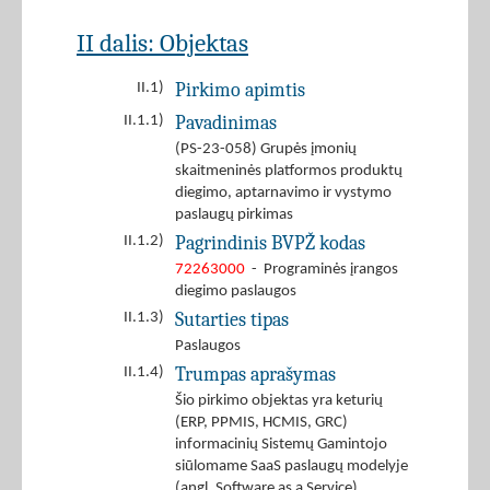
II dalis: Objektas
Pirkimo apimtis
II.1)
Pavadinimas
II.1.1)
(PS-23-058) Grupės įmonių
skaitmeninės platformos produktų
diegimo, aptarnavimo ir vystymo
paslaugų pirkimas
Pagrindinis BVPŽ kodas
II.1.2)
72263000
- Programinės įrangos
diegimo paslaugos
Sutarties tipas
II.1.3)
Paslaugos
Trumpas aprašymas
II.1.4)
Šio pirkimo objektas yra keturių
(ERP, PPMIS, HCMIS, GRC)
informacinių Sistemų Gamintojo
siūlomame SaaS paslaugų modelyje
(angl. Software as a Service),