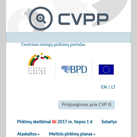
Centrinis viešųjų pirkimų portalas
EN
|
LT
Prisijungimas prie CVP IS
Pirkimų skelbimai
iki
2017 m. liepos 1 d
Sutartys
Ataskaitos
Metinis pirkimų planas