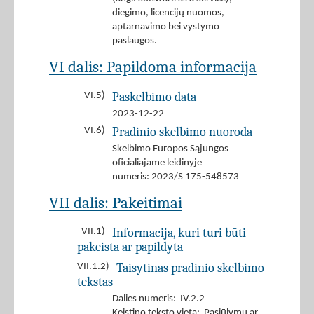
diegimo, licencijų nuomos,
aptarnavimo bei vystymo
paslaugos.
VI dalis: Papildoma informacija
Paskelbimo data
VI.5)
2023-12-22
Pradinio skelbimo nuoroda
VI.6)
Skelbimo Europos Sąjungos
oficialiajame leidinyje
numeris: 2023/S 175-548573
VII dalis: Pakeitimai
Informacija, kuri turi būti
VII.1)
pakeista ar papildyta
Taisytinas pradinio skelbimo
VII.1.2)
tekstas
Dalies numeris: IV.2.2
Keistino teksto vieta: Pasiūlymų ar