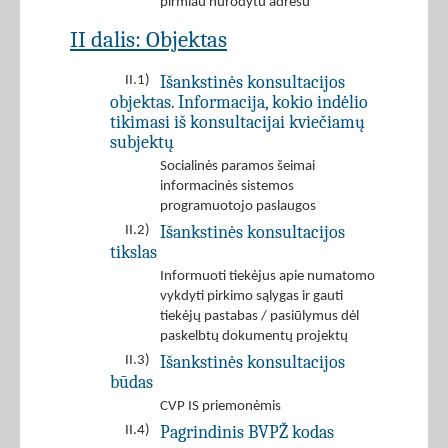
pirmiau nurodytu adresu
II dalis: Objektas
Išankstinės konsultacijos
II.1)
objektas. Informacija, kokio indėlio
tikimasi iš konsultacijai kviečiamų
subjektų
Socialinės paramos šeimai
informacinės sistemos
programuotojo paslaugos
Išankstinės konsultacijos
II.2)
tikslas
Informuoti tiekėjus apie numatomo
vykdyti pirkimo sąlygas ir gauti
tiekėjų pastabas / pasiūlymus dėl
paskelbtų dokumentų projektų
Išankstinės konsultacijos
II.3)
būdas
CVP IS priemonėmis
Pagrindinis BVPŽ kodas
II.4)