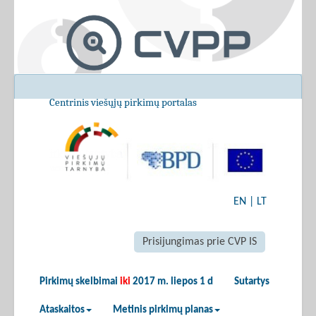
Centrinis viešųjų pirkimų portalas
EN
|
LT
Prisijungimas prie CVP IS
Pirkimų skelbimai
iki
2017 m. liepos 1 d
Sutartys
Ataskaitos
Metinis pirkimų planas