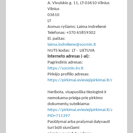
A. Vivulskio g. 11, LT-03610 Vilnius
Vilnius
03610
LT
Asmuo ryšiams: Laima Indrelienė
Telefonas: +370 65859302
El. paštas:
laima.indreliene@socmin.lt
NUTS kodas: LT - LIETUVA
Interneto adresas (-ai):
Pagrindinis adresas:
https://socmin.lrv.lt
Pirkėjo profilio adresas:
https://pirkimai.eviesiejipirkimai.lt/ctm/Co
Neribota, visapusiška tiesioginė ir
nemokama prieiga prie pirkimo
dokumentų suteikiama:
https://pirkimai.eviesiejipirkimai.lt/app/rfq/p
PID=711397
Pasiūlymai arba prašymai dalyvauti
turi būti siunčiami