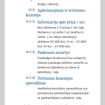
Anglų
,
Lietuvių
Apdovanojimai ir vertinimo
IV.3)
komisija
Informacija apie prizą (-us)
IV.3.1)
Bus skiriamas (-i) prizas (-ai): taip
Skiriamo (-ų) prizo (-ų) skaičius ir
vertė: I-os vietos laimėtojui
skiriama 50 000 Eur, II-os – 35 000
Eur, III-ios – 25 000 Eur.
Paskesnės sutartys
IV.3.3)
Pasibaigus konkursui bus sudaryta
viešojo paslaugų pirkimo sutartis su
konkurso laimėtoju ar vienu iš
laimėtojų: taip
Vertinimo komisijos
IV.3.4)
sprendimas
Vertinimo komisijos sprendimas yra
privalomas perkančiajai organizacijai
ar perkančiajam subjektui: taip