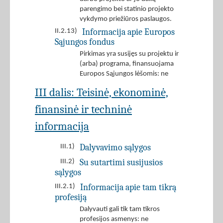
parengimo bei statinio projekto
vykdymo priežiūros paslaugos.
Informacija apie Europos
II.2.13)
Sąjungos fondus
Pirkimas yra susijęs su projektu ir
(arba) programa, finansuojama
Europos Sąjungos lėšomis: ne
III dalis: Teisinė, ekonominė,
finansinė ir techninė
informacija
Dalyvavimo sąlygos
III.1)
Su sutartimi susijusios
III.2)
sąlygos
Informacija apie tam tikrą
III.2.1)
profesiją
Dalyvauti gali tik tam tikros
profesijos asmenys: ne