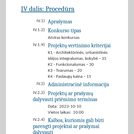
IV dalis: Procedūra
Aprašymas
IV.1)
Konkurso tipas
IV.1.2)
Atviras konkursas
Projektų vertinimo kriterijai
IV.1.9)
K1 - Architektūrinės, urbanistinės
idėjos integralumas, kokybė – 35
K2 - Funkcionalumas – 30
K3 - Tvarumas – 20
K4 - Paslaugų kaina – 15
Administracinė informacija
IV.2)
Projektų ar prašymų
IV.2.2)
dalyvauti priėmimo terminas
Data: 2023-10-10
Vietos laikas: 10:00
Kalbos, kuriomis gali būti
IV.2.4)
parengti projektai ar prašymai
dalyvauti