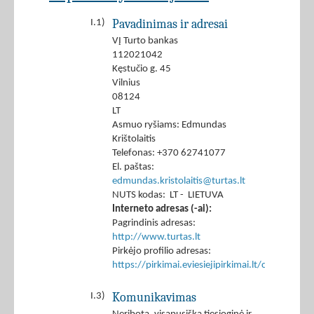
Pavadinimas ir adresai
I.1)
VĮ Turto bankas
112021042
Kęstučio g. 45
Vilnius
08124
LT
Asmuo ryšiams: Edmundas
Krištolaitis
Telefonas: +370 62741077
El. paštas:
edmundas.kristolaitis@turtas.lt
NUTS kodas: LT - LIETUVA
Interneto adresas (-ai):
Pagrindinis adresas:
http://www.turtas.lt
Pirkėjo profilio adresas:
https://pirkimai.eviesiejipirkimai.lt/ctm/Co
Komunikavimas
I.3)