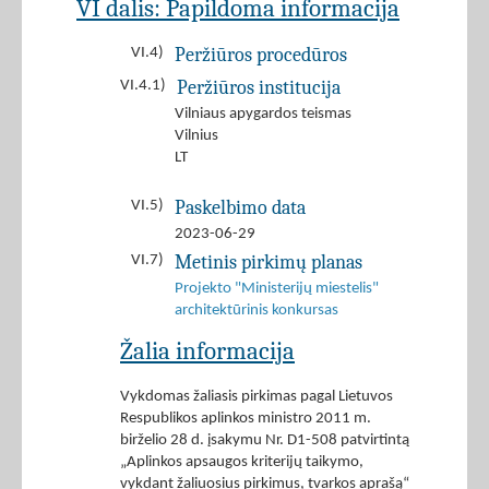
VI dalis: Papildoma informacija
Peržiūros procedūros
VI.4)
Peržiūros institucija
VI.4.1)
Vilniaus apygardos teismas
Vilnius
LT
Paskelbimo data
VI.5)
2023-06-29
Metinis pirkimų planas
VI.7)
Projekto "Ministerijų miestelis"
architektūrinis konkursas
Žalia informacija
Vykdomas žaliasis pirkimas pagal Lietuvos
Respublikos aplinkos ministro 2011 m.
birželio 28 d. įsakymu Nr. D1-508 patvirtintą
„Aplinkos apsaugos kriterijų taikymo,
vykdant žaliuosius pirkimus, tvarkos aprašą“