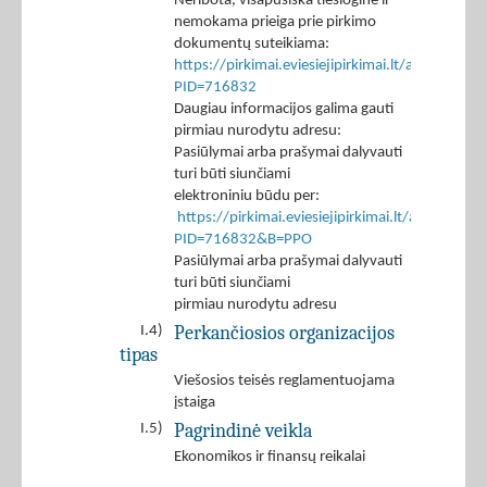
Neribota, visapusiška tiesioginė ir
nemokama prieiga prie pirkimo
dokumentų suteikiama:
https://pirkimai.eviesiejipirkimai.lt/app/rfq/p
PID=716832
Daugiau informacijos galima gauti
pirmiau nurodytu adresu:
Pasiūlymai arba prašymai dalyvauti
turi būti siunčiami
elektroniniu būdu per:
https://pirkimai.eviesiejipirkimai.lt/app/rfq/r
PID=716832&B=PPO
Pasiūlymai arba prašymai dalyvauti
turi būti siunčiami
pirmiau nurodytu adresu
Perkančiosios organizacijos
I.4)
tipas
Viešosios teisės reglamentuojama
įstaiga
Pagrindinė veikla
I.5)
Ekonomikos ir finansų reikalai