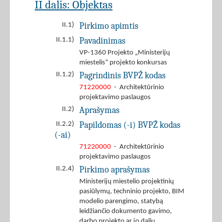
II dalis: Objektas
Pirkimo apimtis
II.1)
Pavadinimas
II.1.1)
VP-1360 Projekto „Ministerijų
miestelis“ projekto konkursas
Pagrindinis BVPŽ kodas
II.1.2)
71220000
- Architektūrinio
projektavimo paslaugos
Aprašymas
II.2)
Papildomas (-i) BVPŽ kodas
II.2.2)
(-ai)
71220000
- Architektūrinio
projektavimo paslaugos
Pirkimo aprašymas
II.2.4)
Ministerijų miestelio projektinių
pasiūlymų, techninio projekto, BIM
modelio parengimo, statybą
leidžiančio dokumento gavimo,
darbo projekto ar jo dalių