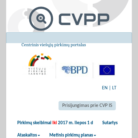
Centrinis viešųjų pirkimų portalas
EN
|
LT
Prisijungimas prie CVP IS
Pirkimų skelbimai
iki
2017 m. liepos 1 d
Sutartys
Ataskaitos
Metinis pirkimų planas