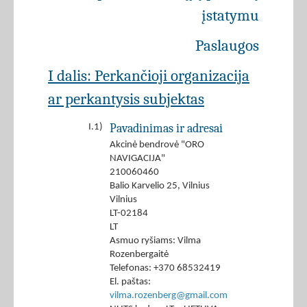
įstatymu
Paslaugos
I dalis: Perkančioji organizacija
ar perkantysis subjektas
Pavadinimas ir adresai
I.1)
Akcinė bendrovė "ORO
NAVIGACIJA"
210060460
Balio Karvelio 25, Vilnius
Vilnius
LT-02184
LT
Asmuo ryšiams: Vilma
Rozenbergaitė
Telefonas: +370 68532419
El. paštas:
vilma.rozenberg@gmail.com