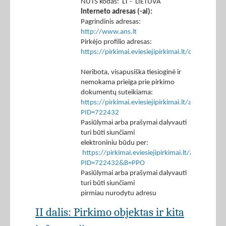
NUTS kodas: LT - LIETUVA
Interneto adresas (-ai):
Pagrindinis adresas:
http://www.ans.lt
Pirkėjo profilio adresas:
https://pirkimai.eviesiejipirkimai.lt/ctm/Co
Neribota, visapusiška tiesioginė ir
nemokama prieiga prie pirkimo
dokumentų suteikiama:
https://pirkimai.eviesiejipirkimai.lt/app/rfq/p
PID=722432
Pasiūlymai arba prašymai dalyvauti
turi būti siunčiami
elektroniniu būdu per:
https://pirkimai.eviesiejipirkimai.lt/app/rfq/r
PID=722432&B=PPO
Pasiūlymai arba prašymai dalyvauti
turi būti siunčiami
pirmiau nurodytu adresu
II dalis: Pirkimo objektas ir kita