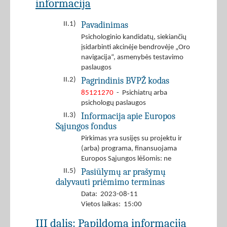
informacija
Pavadinimas
II.1)
Psichologinio kandidatų, siekiančių
įsidarbinti akcinėje bendrovėje „Oro
navigacija“, asmenybės testavimo
paslaugos
Pagrindinis BVPŽ kodas
II.2)
85121270
- Psichiatrų arba
psichologų paslaugos
Informacija apie Europos
II.3)
Sąjungos fondus
Pirkimas yra susijęs su projektu ir
(arba) programa, finansuojama
Europos Sąjungos lėšomis: ne
Pasiūlymų ar prašymų
II.5)
dalyvauti priėmimo terminas
Data: 2023-08-11
Vietos laikas: 15:00
III dalis: Papildoma informacija