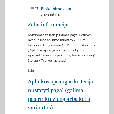
Paskelbimo data
III.2)
2023-08-04
Žalia informacija
Vykdomas žaliasis pirkimas pagal Lietuvos
Respublikos aplinkos ministro 2011 m.
birželio 28 d. įsakymu Nr. D1-508 patvirtintą
„Aplinkos apsaugos kriterijų taikymo,
vykdant žaliuosius pirkimus, tvarkos aprašą“
(toliau – Tvarkos aprašas)
taip
Aplinkos apsaugos kriterijai
nustatyti pagal (galima
pasirinkti vieną arba kelis
variantus):