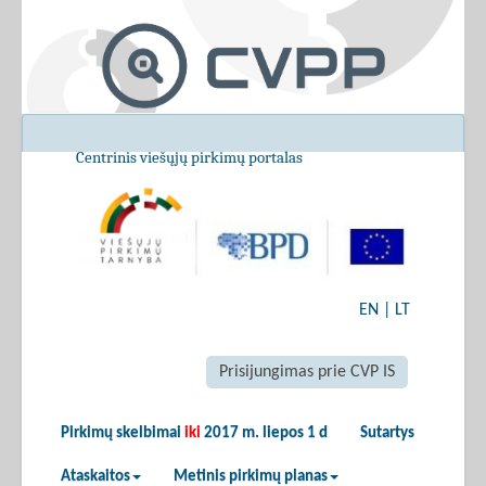
Centrinis viešųjų pirkimų portalas
EN
|
LT
Prisijungimas prie CVP IS
Pirkimų skelbimai
iki
2017 m. liepos 1 d
Sutartys
Ataskaitos
Metinis pirkimų planas