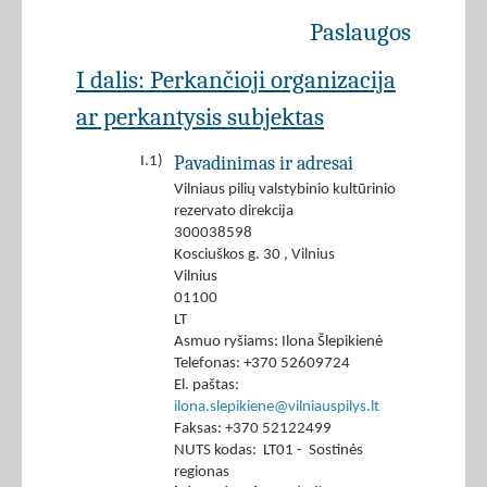
Paslaugos
I dalis: Perkančioji organizacija
ar perkantysis subjektas
Pavadinimas ir adresai
I.1)
Vilniaus pilių valstybinio kultūrinio
rezervato direkcija
300038598
Kosciuškos g. 30 , Vilnius
Vilnius
01100
LT
Asmuo ryšiams: Ilona Šlepikienė
Telefonas: +370 52609724
El. paštas:
ilona.slepikiene@vilniauspilys.lt
Faksas: +370 52122499
NUTS kodas: LT01 - Sostinės
regionas