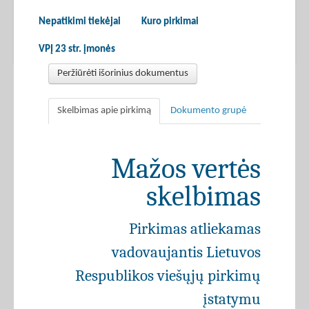
Nepatikimi tiekėjai
Kuro pirkimai
VPĮ 23 str. įmonės
Peržiūrėti išorinius dokumentus
Skelbimas apie pirkimą
Dokumento grupė
Mažos vertės
skelbimas
Pirkimas atliekamas
vadovaujantis Lietuvos
Respublikos viešųjų pirkimų
įstatymu