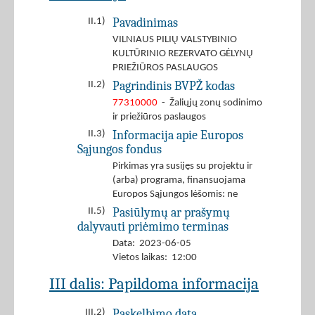
Pavadinimas
II.1)
VILNIAUS PILIŲ VALSTYBINIO
KULTŪRINIO REZERVATO GĖLYNŲ
PRIEŽIŪROS PASLAUGOS
Pagrindinis BVPŽ kodas
II.2)
77310000
- Žaliųjų zonų sodinimo
ir priežiūros paslaugos
Informacija apie Europos
II.3)
Sąjungos fondus
Pirkimas yra susijęs su projektu ir
(arba) programa, finansuojama
Europos Sąjungos lėšomis: ne
Pasiūlymų ar prašymų
II.5)
dalyvauti priėmimo terminas
Data: 2023-06-05
Vietos laikas: 12:00
III dalis: Papildoma informacija
Paskelbimo data
III.2)