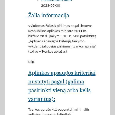
2023-05-30
Žalia informacija
Vykdomas žaliasis pirkimas pagal Lietuvos
Respublikos aplinkos ministro 2011 m.
birželio 28 d. įsakymu Nr. D1-508 patvirtintą
„Aplinkos apsaugos kriterijų taikymo,
vykdant žaliuosius pirkimus, tvarkos aprašą“
(toliau – Tvarkos aprašas)
taip
Aplinkos apsaugos kriterijai
nustatyti pagal (galima
pasirinkti vieną arba kelis
variantus):
Tvarkos aprašo 4.1 papunktį (minimalūs
aplinkos apsaugos kriterijai)