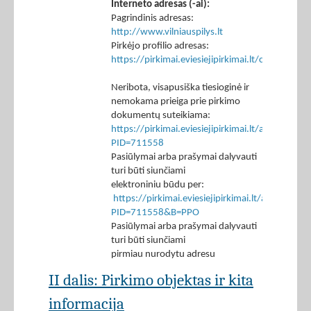
Interneto adresas (-ai):
Pagrindinis adresas:
http://www.vilniauspilys.lt
Pirkėjo profilio adresas:
https://pirkimai.eviesiejipirkimai.lt/ctm/Co
Neribota, visapusiška tiesioginė ir
nemokama prieiga prie pirkimo
dokumentų suteikiama:
https://pirkimai.eviesiejipirkimai.lt/app/rfq/p
PID=711558
Pasiūlymai arba prašymai dalyvauti
turi būti siunčiami
elektroniniu būdu per:
https://pirkimai.eviesiejipirkimai.lt/app/rfq/r
PID=711558&B=PPO
Pasiūlymai arba prašymai dalyvauti
turi būti siunčiami
pirmiau nurodytu adresu
II dalis: Pirkimo objektas ir kita
informacija