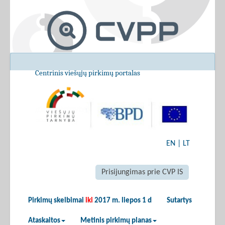
Centrinis viešųjų pirkimų portalas
EN
|
LT
Prisijungimas prie CVP IS
Pirkimų skelbimai
iki
2017 m. liepos 1 d
Sutartys
Ataskaitos
Metinis pirkimų planas