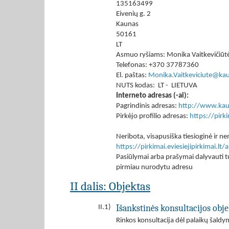
135163499
Eivenių g. 2
Kaunas
50161
LT
Asmuo ryšiams: Monika Vaitkevičiūt
Telefonas: +370 37787360
El. paštas:
Monika.Vaitkeviciute@kaun
NUTS kodas: LT - LIETUVA
Interneto adresas (-ai):
Pagrindinis adresas:
http://www.kaun
Pirkėjo profilio adresas:
https://pir
Neribota, visapusiška tiesioginė ir
https://pirkimai.eviesiejipirkimai.
Pasiūlymai arba prašymai dalyvauti tu
pirmiau nurodytu adresu
II dalis: Objektas
Išankstinės konsultacijos obje
II.1)
Rinkos konsultacija dėl palaikų šald