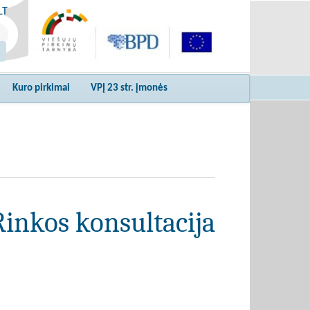
LT
Kuro pirkimai
VPĮ 23 str. įmonės
Rinkos konsultacija