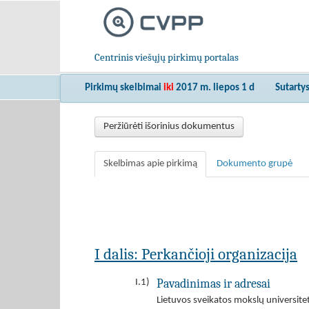
Centrinis viešųjų pirkimų portalas
Pirkimų skelbimai
iki
2017 m. liepos 1 d
Sutarty
Peržiūrėti išorinius dokumentus
Skelbimas apie pirkimą
Dokumento grupė
I dalis: Perkančioji organizacija
Pavadinimas ir adresai
I.1)
Lietuvos sveikatos mokslų universitet