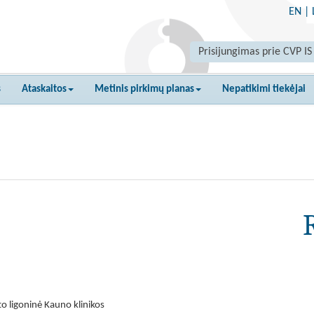
EN
|
Prisijungimas prie CVP IS
s
Ataskaitos
Metinis pirkimų planas
Nepatikimi tiekėjai
o ligoninė Kauno klinikos