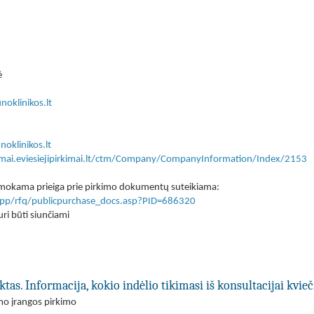
ė
oklinikos.lt
oklinikos.lt
kimai.eviesiejipirkimai.lt/ctm/Company/CompanyInformation/Index/2153
 nemokama prieiga prie pirkimo dokumentų suteikiama:
lt/app/rfq/publicpurchase_docs.asp?PID=686320
ri būti siunčiami
ktas. Informacija, kokio indėlio tikimasi iš konsultacijai kvi
ymo įrangos pirkimo