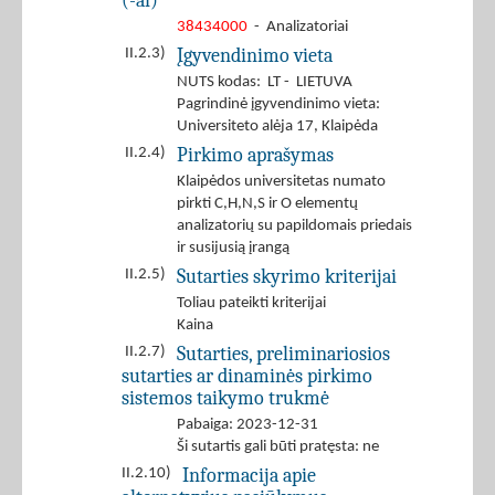
(-ai)
38434000
- Analizatoriai
Įgyvendinimo vieta
II.2.3)
NUTS kodas: LT - LIETUVA
Pagrindinė įgyvendinimo vieta:
Universiteto alėja 17, Klaipėda
Pirkimo aprašymas
II.2.4)
Klaipėdos universitetas numato
pirkti C,H,N,S ir O elementų
analizatorių su papildomais priedais
ir susijusią įrangą
Sutarties skyrimo kriterijai
II.2.5)
Toliau pateikti kriterijai
Kaina
Sutarties, preliminariosios
II.2.7)
sutarties ar dinaminės pirkimo
sistemos taikymo trukmė
Pabaiga: 2023-12-31
Ši sutartis gali būti pratęsta: ne
Informacija apie
II.2.10)