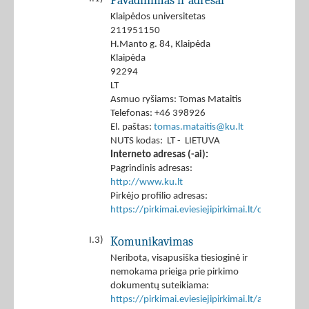
Pavadinimas ir adresai
Klaipėdos universitetas
211951150
H.Manto g. 84, Klaipėda
Klaipėda
92294
LT
Asmuo ryšiams: Tomas Mataitis
Telefonas: +46 398926
El. paštas:
tomas.mataitis@ku.lt
NUTS kodas: LT - LIETUVA
Interneto adresas (-ai):
Pagrindinis adresas:
http://www.ku.lt
Pirkėjo profilio adresas:
https://pirkimai.eviesiejipirkimai.lt/ctm/Co
Komunikavimas
I.3)
Neribota, visapusiška tiesioginė ir
nemokama prieiga prie pirkimo
dokumentų suteikiama:
https://pirkimai.eviesiejipirkimai.lt/app/rfq/p