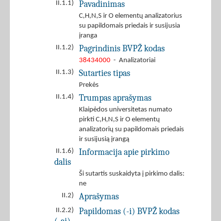
Pavadinimas
II.1.1)
C,H,N,S ir O elementų analizatorius
su papildomais priedais ir susijusia
įranga
Pagrindinis BVPŽ kodas
II.1.2)
38434000
- Analizatoriai
Sutarties tipas
II.1.3)
Prekės
Trumpas aprašymas
II.1.4)
Klaipėdos universitetas numato
pirkti C,H,N,S ir O elementų
analizatorių su papildomais priedais
ir susijusią įrangą
Informacija apie pirkimo
II.1.6)
dalis
Ši sutartis suskaidyta į pirkimo dalis:
ne
Aprašymas
II.2)
Papildomas (-i) BVPŽ kodas
II.2.2)