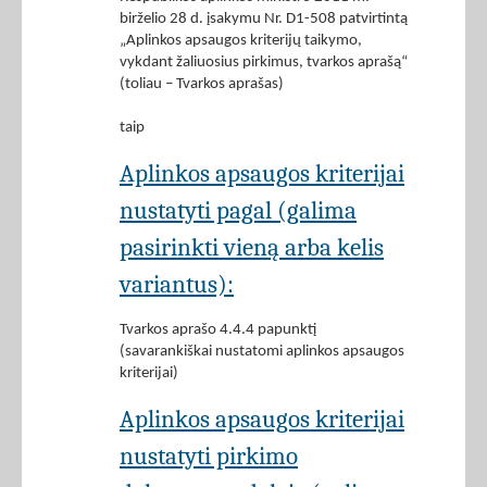
birželio 28 d. įsakymu Nr. D1-508 patvirtintą
„Aplinkos apsaugos kriterijų taikymo,
vykdant žaliuosius pirkimus, tvarkos aprašą“
(toliau – Tvarkos aprašas)
taip
Aplinkos apsaugos kriterijai
nustatyti pagal (galima
pasirinkti vieną arba kelis
variantus):
Tvarkos aprašo 4.4.4 papunktį
(savarankiškai nustatomi aplinkos apsaugos
kriterijai)
Aplinkos apsaugos kriterijai
nustatyti pirkimo