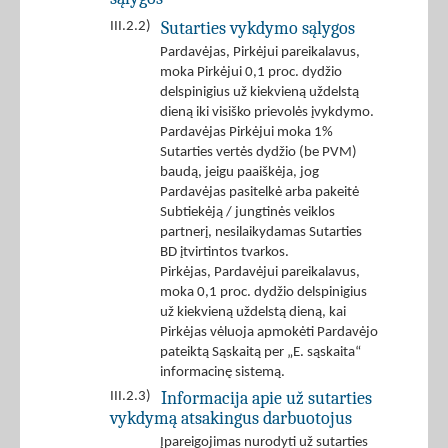
Sutarties vykdymo sąlygos
III.2.2)
Pardavėjas, Pirkėjui pareikalavus,
moka Pirkėjui 0,1 proc. dydžio
delspinigius už kiekvieną uždelstą
dieną iki visiško prievolės įvykdymo.
Pardavėjas Pirkėjui moka 1%
Sutarties vertės dydžio (be PVM)
baudą, jeigu paaiškėja, jog
Pardavėjas pasitelkė arba pakeitė
Subtiekėją / jungtinės veiklos
partnerį, nesilaikydamas Sutarties
BD įtvirtintos tvarkos.
Pirkėjas, Pardavėjui pareikalavus,
moka 0,1 proc. dydžio delspinigius
už kiekvieną uždelstą dieną, kai
Pirkėjas vėluoja apmokėti Pardavėjo
pateiktą Sąskaitą per „E. sąskaita“
informacinę sistemą.
Informacija apie už sutarties
III.2.3)
vykdymą atsakingus darbuotojus
Įpareigojimas nurodyti už sutarties