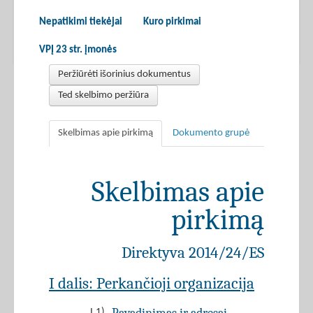
Nepatikimi tiekėjai
Kuro pirkimai
VPĮ 23 str. įmonės
Peržiūrėti išorinius dokumentus
Ted skelbimo peržiūra
Skelbimas apie pirkimą
Dokumento grupė
Skelbimas apie
pirkimą
Direktyva 2014/24/ES
I dalis: Perkančioji organizacija
I.1)