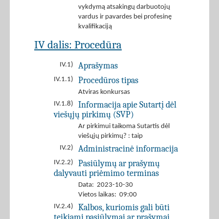
vykdymą atsakingų darbuotojų
vardus ir pavardes bei profesinę
kvalifikaciją
IV dalis: Procedūra
Aprašymas
IV.1)
Procedūros tipas
IV.1.1)
Atviras konkursas
Informacija apie Sutartį dėl
IV.1.8)
viešųjų pirkimų (SVP)
Ar pirkimui taikoma Sutartis dėl
viešųjų pirkimų? : taip
Administracinė informacija
IV.2)
Pasiūlymų ar prašymų
IV.2.2)
dalyvauti priėmimo terminas
Data: 2023-10-30
Vietos laikas: 09:00
Kalbos, kuriomis gali būti
IV.2.4)
teikiami pasiūlymai ar prašymai