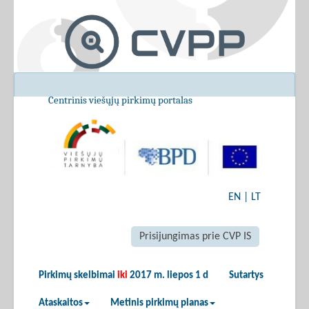
Centrinis viešųjų pirkimų portalas
EN
|
LT
Prisijungimas prie CVP IS
Pirkimų skelbimai
iki
2017 m. liepos 1 d
Sutartys
Ataskaitos
Metinis pirkimų planas