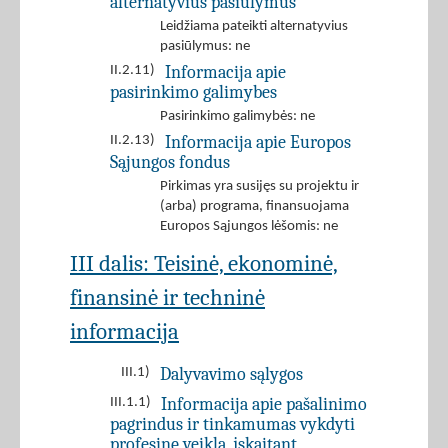
alternatyvius pasiūlymus
Leidžiama pateikti alternatyvius
pasiūlymus: ne
Informacija apie
II.2.11)
pasirinkimo galimybes
Pasirinkimo galimybės: ne
Informacija apie Europos
II.2.13)
Sąjungos fondus
Pirkimas yra susijęs su projektu ir
(arba) programa, finansuojama
Europos Sąjungos lėšomis: ne
III dalis: Teisinė, ekonominė,
finansinė ir techninė
informacija
Dalyvavimo sąlygos
III.1)
Informacija apie pašalinimo
III.1.1)
pagrindus ir tinkamumas vykdyti
profesinę veiklą, įskaitant