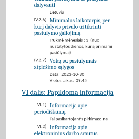
dalyvauti
Lietuvių
Minimalus laikotarpis, per
IV.2.6)
kurį dalyvis privalo užtikrinti
pasiūlymo galiojimą
Trukmė mėnesiais : 3 (nuo
nustatytos dienos, kurią priimami
pasiūlymai)
Vokų su pasiūlymais
IV.2.7)
atplėšimo sąlygos
Data: 2023-10-30
Vietos laikas: 09:45
VI dalis: Papildoma informacija
Informacija apie
VI.1)
periodiškumą
Tai pasikartojantis pirkimas: ne
Informacija apie
VI.2)
elektroninius darbo srautus