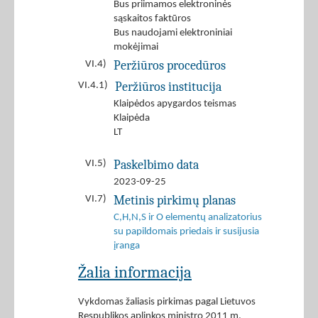
Bus priimamos elektroninės
sąskaitos faktūros
Bus naudojami elektroniniai
mokėjimai
Peržiūros procedūros
VI.4)
Peržiūros institucija
VI.4.1)
Klaipėdos apygardos teismas
Klaipėda
LT
Paskelbimo data
VI.5)
2023-09-25
Metinis pirkimų planas
VI.7)
C,H,N,S ir O elementų analizatorius
su papildomais priedais ir susijusia
įranga
Žalia informacija
Vykdomas žaliasis pirkimas pagal Lietuvos
Respublikos aplinkos ministro 2011 m.