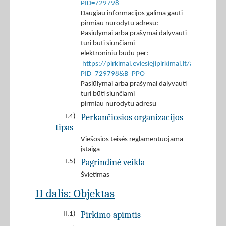
PID=729798
Daugiau informacijos galima gauti
pirmiau nurodytu adresu:
Pasiūlymai arba prašymai dalyvauti
turi būti siunčiami
elektroniniu būdu per:
https://pirkimai.eviesiejipirkimai.lt/app/rfq/r
PID=729798&B=PPO
Pasiūlymai arba prašymai dalyvauti
turi būti siunčiami
pirmiau nurodytu adresu
Perkančiosios organizacijos
I.4)
tipas
Viešosios teisės reglamentuojama
įstaiga
Pagrindinė veikla
I.5)
Švietimas
II dalis: Objektas
Pirkimo apimtis
II.1)