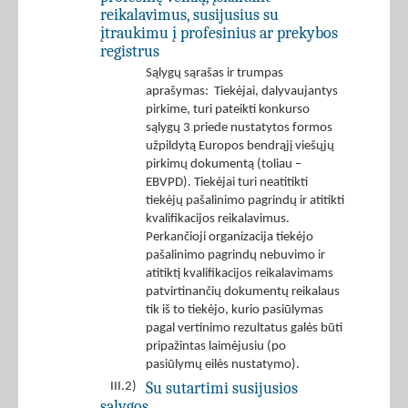
reikalavimus, susijusius su
įtraukimu į profesinius ar prekybos
registrus
Sąlygų sąrašas ir trumpas
aprašymas: Tiekėjai, dalyvaujantys
pirkime, turi pateikti konkurso
sąlygų 3 priede nustatytos formos
užpildytą Europos bendrąjį viešųjų
pirkimų dokumentą (toliau –
EBVPD). Tiekėjai turi neatitikti
tiekėjų pašalinimo pagrindų ir atitikti
kvalifikacijos reikalavimus.
Perkančioji organizacija tiekėjo
pašalinimo pagrindų nebuvimo ir
atitiktį kvalifikacijos reikalavimams
patvirtinančių dokumentų reikalaus
tik iš to tiekėjo, kurio pasiūlymas
pagal vertinimo rezultatus galės būti
pripažintas laimėjusiu (po
pasiūlymų eilės nustatymo).
Su sutartimi susijusios
III.2)
sąlygos