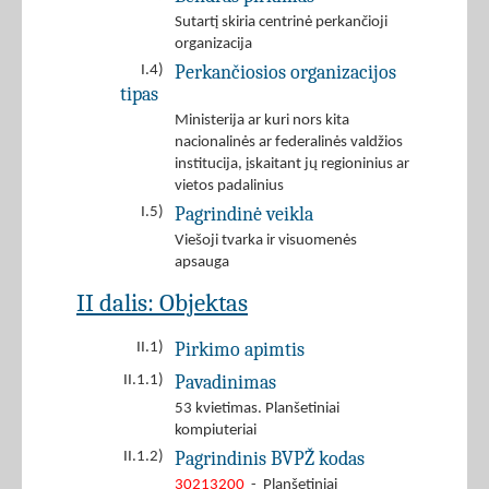
Sutartį skiria centrinė perkančioji
organizacija
Perkančiosios organizacijos
I.4)
tipas
Ministerija ar kuri nors kita
nacionalinės ar federalinės valdžios
institucija, įskaitant jų regioninius ar
vietos padalinius
Pagrindinė veikla
I.5)
Viešoji tvarka ir visuomenės
apsauga
II dalis: Objektas
Pirkimo apimtis
II.1)
Pavadinimas
II.1.1)
53 kvietimas. Planšetiniai
kompiuteriai
Pagrindinis BVPŽ kodas
II.1.2)
30213200
- Planšetiniai