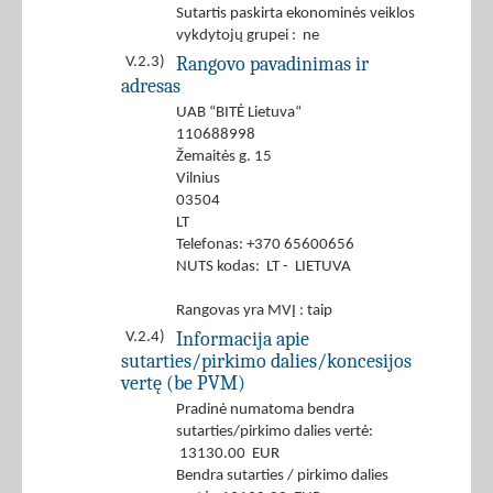
Sutartis paskirta ekonominės veiklos
vykdytojų grupei : ne
Rangovo pavadinimas ir
V.2.3)
adresas
UAB “BITĖ Lietuva“
110688998
Žemaitės g. 15
Vilnius
03504
LT
Telefonas: +370 65600656
NUTS kodas: LT - LIETUVA
Rangovas yra MVĮ : taip
Informacija apie
V.2.4)
sutarties/pirkimo dalies/koncesijos
vertę (be PVM)
Pradinė numatoma bendra
sutarties/pirkimo dalies vertė:
13130.00 EUR
Bendra sutarties / pirkimo dalies