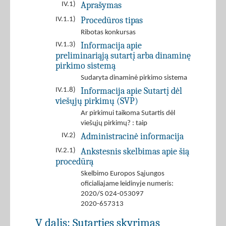
Aprašymas
IV.1)
Procedūros tipas
IV.1.1)
Ribotas konkursas
Informacija apie
IV.1.3)
preliminariąją sutartį arba dinaminę
pirkimo sistemą
Sudaryta dinaminė pirkimo sistema
Informacija apie Sutartį dėl
IV.1.8)
viešųjų pirkimų (SVP)
Ar pirkimui taikoma Sutartis dėl
viešųjų pirkimų? : taip
Administracinė informacija
IV.2)
Ankstesnis skelbimas apie šią
IV.2.1)
procedūrą
Skelbimo Europos Sąjungos
oficialiajame leidinyje numeris:
2020/S 024-053097
2020-657313
V dalis: Sutarties skyrimas