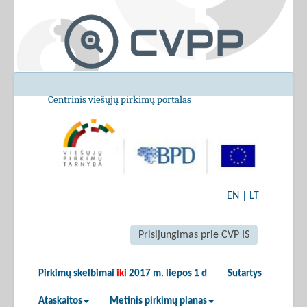
Centrinis viešųjų pirkimų portalas
EN
|
LT
Prisijungimas prie CVP IS
Pirkimų skelbimai
iki
2017 m. liepos 1 d
Sutartys
Ataskaitos
Metinis pirkimų planas