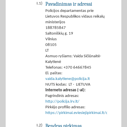
Pavadinimas ir adresai
I.1)
Policijos departamentas prie
Lietuvos Respublikos vidaus reikalų
ministerijos
188785847
Saltoniškių g. 19
Vilnius
08105
LT
Asmuo ryšiams: Vaida Sičiūnaitė-
Kalytienė
Telefonas: +370 64667845
El. paštas:
vaida.kalytiene@policija.lt
NUTS kodas: LT - LIETUVA
Interneto adresas (-ai):
Pagrindinis adresas:
http://policija.lrv.lt/
Pirkėjo profilio adresas:
https://pirkimai.eviesiejipirkimai.lt/ctm/Co
Bendras pirkimas
I.2)