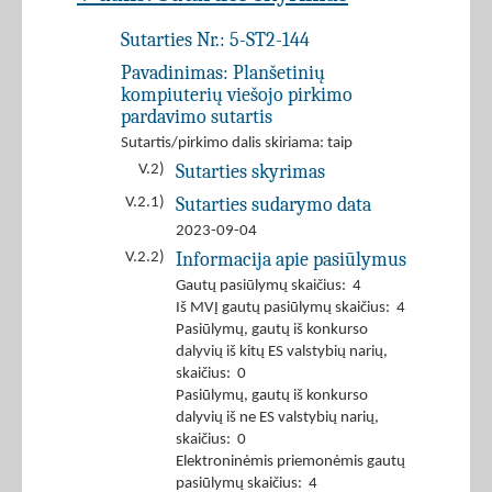
Sutarties Nr.:
5-ST2-144
Pavadinimas:
Planšetinių
kompiuterių viešojo pirkimo
pardavimo sutartis
Sutartis/pirkimo dalis skiriama: taip
Sutarties skyrimas
V.2)
Sutarties sudarymo data
V.2.1)
2023-09-04
Informacija apie pasiūlymus
V.2.2)
Gautų pasiūlymų skaičius: 4
Iš MVĮ gautų pasiūlymų skaičius: 4
Pasiūlymų, gautų iš konkurso
dalyvių iš kitų ES valstybių narių,
skaičius: 0
Pasiūlymų, gautų iš konkurso
dalyvių iš ne ES valstybių narių,
skaičius: 0
Elektroninėmis priemonėmis gautų
pasiūlymų skaičius: 4