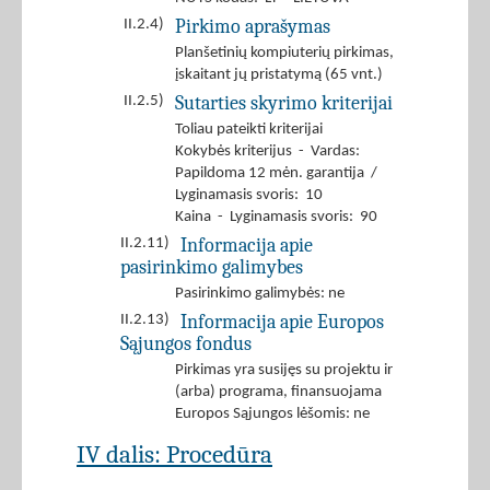
Pirkimo aprašymas
II.2.4)
Planšetinių kompiuterių pirkimas,
įskaitant jų pristatymą (65 vnt.)
Sutarties skyrimo kriterijai
II.2.5)
Toliau pateikti kriterijai
Kokybės kriterijus - Vardas:
Papildoma 12 mėn. garantija /
Lyginamasis svoris: 10
Kaina - Lyginamasis svoris: 90
Informacija apie
II.2.11)
pasirinkimo galimybes
Pasirinkimo galimybės: ne
Informacija apie Europos
II.2.13)
Sąjungos fondus
Pirkimas yra susijęs su projektu ir
(arba) programa, finansuojama
Europos Sąjungos lėšomis: ne
IV dalis: Procedūra