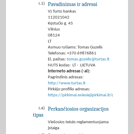
Pavadinimas ir adresai
I.1)
VĮ Turto bankas
112021042
Kęstučio g. 45
Vilnius
08124
LT
Asmuo ryšiams: Tomas Guzelis
Telefonas: +370 69876861
El. paštas:
tomas.guzelis@turtas.lt
NUTS kodas: LT - LIETUVA
Interneto adresas (-ai):
Pagrindinis adresas:
http://www.turtas.lt
Pirkėjo profilio adresas:
https://pirkimai.eviesiejipirkimai.lt/ctm/Co
Perkančiosios organizacijos
I.4)
tipas
Viešosios teisės reglamentuojama
įstaiga