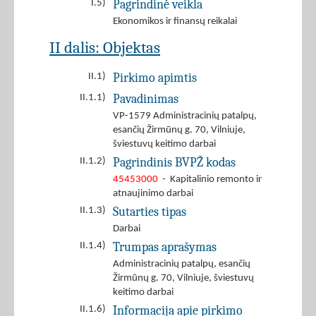
Pagrindinė veikla
I.5)
Ekonomikos ir finansų reikalai
II dalis: Objektas
Pirkimo apimtis
II.1)
Pavadinimas
II.1.1)
VP-1579 Administracinių patalpų,
esančių Žirmūnų g. 70, Vilniuje,
šviestuvų keitimo darbai
Pagrindinis BVPŽ kodas
II.1.2)
45453000
- Kapitalinio remonto ir
atnaujinimo darbai
Sutarties tipas
II.1.3)
Darbai
Trumpas aprašymas
II.1.4)
Administracinių patalpų, esančių
Žirmūnų g. 70, Vilniuje, šviestuvų
keitimo darbai
Informacija apie pirkimo
II.1.6)