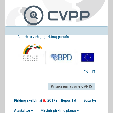
Centrinis viešųjų pirkimų portalas
EN
|
LT
Prisijungimas prie CVP IS
Pirkimų skelbimai
iki
2017 m. liepos 1 d
Sutartys
Ataskaitos
Metinis pirkimų planas