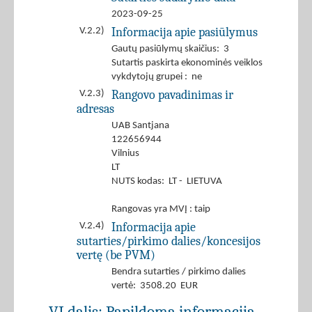
2023-09-25
Informacija apie pasiūlymus
V.2.2)
Gautų pasiūlymų skaičius: 3
Sutartis paskirta ekonominės veiklos
vykdytojų grupei : ne
Rangovo pavadinimas ir
V.2.3)
adresas
UAB Santjana
122656944
Vilnius
LT
NUTS kodas: LT - LIETUVA
Rangovas yra MVĮ : taip
Informacija apie
V.2.4)
sutarties/pirkimo dalies/koncesijos
vertę (be PVM)
Bendra sutarties / pirkimo dalies
vertė: 3508.20 EUR
VI dalis: Papildoma informacija