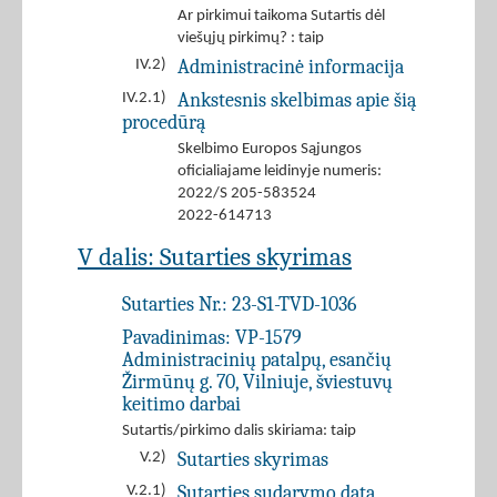
Ar pirkimui taikoma Sutartis dėl
viešųjų pirkimų? : taip
Administracinė informacija
IV.2)
Ankstesnis skelbimas apie šią
IV.2.1)
procedūrą
Skelbimo Europos Sąjungos
oficialiajame leidinyje numeris:
2022/S 205-583524
2022-614713
V dalis: Sutarties skyrimas
Sutarties Nr.:
23-S1-TVD-1036
Pavadinimas:
VP-1579
Administracinių patalpų, esančių
Žirmūnų g. 70, Vilniuje, šviestuvų
keitimo darbai
Sutartis/pirkimo dalis skiriama: taip
Sutarties skyrimas
V.2)
Sutarties sudarymo data
V.2.1)