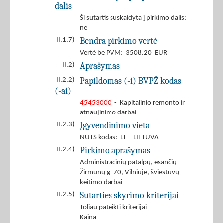
dalis
Ši sutartis suskaidyta į pirkimo dalis:
ne
Bendra pirkimo vertė
II.1.7)
Vertė be PVM: 3508.20 EUR
Aprašymas
II.2)
Papildomas (-i) BVPŽ kodas
II.2.2)
(-ai)
45453000
- Kapitalinio remonto ir
atnaujinimo darbai
Įgyvendinimo vieta
II.2.3)
NUTS kodas: LT - LIETUVA
Pirkimo aprašymas
II.2.4)
Administracinių patalpų, esančių
Žirmūnų g. 70, Vilniuje, šviestuvų
keitimo darbai
Sutarties skyrimo kriterijai
II.2.5)
Toliau pateikti kriterijai
Kaina