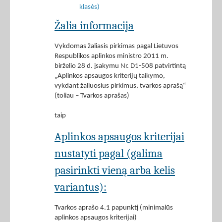
klasės)
Žalia informacija
Vykdomas žaliasis pirkimas pagal Lietuvos
Respublikos aplinkos ministro 2011 m.
birželio 28 d. įsakymu Nr. D1-508 patvirtintą
„Aplinkos apsaugos kriterijų taikymo,
vykdant žaliuosius pirkimus, tvarkos aprašą“
(toliau – Tvarkos aprašas)
taip
Aplinkos apsaugos kriterijai
nustatyti pagal (galima
pasirinkti vieną arba kelis
variantus):
Tvarkos aprašo 4.1 papunktį (minimalūs
aplinkos apsaugos kriterijai)