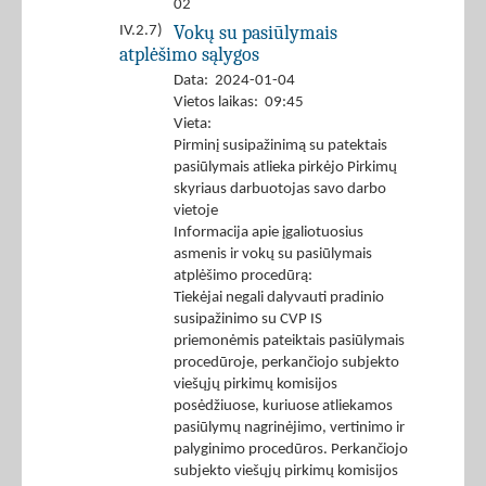
02
Vokų su pasiūlymais
IV.2.7)
atplėšimo sąlygos
Data: 2024-01-04
Vietos laikas: 09:45
Vieta:
Pirminį susipažinimą su patektais
pasiūlymais atlieka pirkėjo Pirkimų
skyriaus darbuotojas savo darbo
vietoje
Informacija apie įgaliotuosius
asmenis ir vokų su pasiūlymais
atplėšimo procedūrą:
Tiekėjai negali dalyvauti pradinio
susipažinimo su CVP IS
priemonėmis pateiktais pasiūlymais
procedūroje, perkančiojo subjekto
viešųjų pirkimų komisijos
posėdžiuose, kuriuose atliekamos
pasiūlymų nagrinėjimo, vertinimo ir
palyginimo procedūros. Perkančiojo
subjekto viešųjų pirkimų komisijos