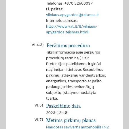
Telefonas: +370 52688037
El. paštas:
vilniaus.apygardos@teismas.lt
Interneto adresas:
http://www.vat.lt/lt/vilniaus-
apygardos-teismas.html
Peržiūros procedūra
VI.4.3)
Tiksli informacija apie peržiūros
procedūrų terminą (-us):
Pretenzijos pateikiamos ir ginčai
nagrinėjami Lietuvos Respublikos
pirkimų, atliekamų vandentvarkos,
energetikos, transporto ar pašto
paslaugų srities perkančiųjų
subjektų, įstatymo nustatyta
tvarka.
Paskelbimo data
VI.5)
2023-12-18
Metinis pirkimų planas
VI.7)
Naudotas savivartis automobilis (N2