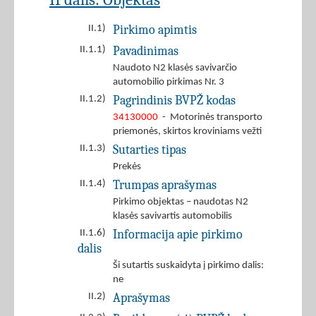
Pirkimo apimtis
II.1)
Pavadinimas
II.1.1)
Naudoto N2 klasės savivarčio
automobilio pirkimas Nr. 3
Pagrindinis BVPŽ kodas
II.1.2)
34130000
- Motorinės transporto
priemonės, skirtos kroviniams vežti
Sutarties tipas
II.1.3)
Prekės
Trumpas aprašymas
II.1.4)
Pirkimo objektas – naudotas N2
klasės savivartis automobilis
Informacija apie pirkimo
II.1.6)
dalis
Ši sutartis suskaidyta į pirkimo dalis:
ne
Aprašymas
II.2)