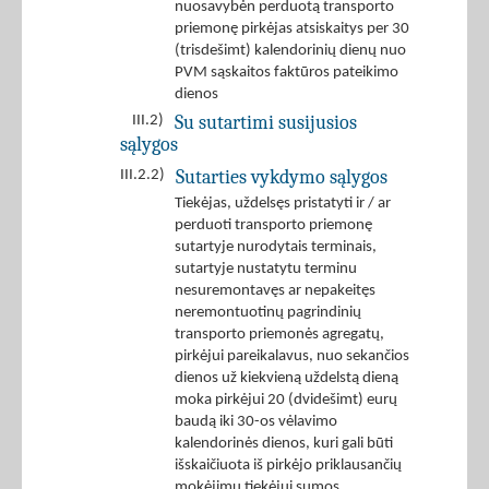
nuosavybėn perduotą transporto
priemonę pirkėjas atsiskaitys per 30
(trisdešimt) kalendorinių dienų nuo
PVM sąskaitos faktūros pateikimo
dienos
Su sutartimi susijusios
III.2)
sąlygos
Sutarties vykdymo sąlygos
III.2.2)
Tiekėjas, uždelsęs pristatyti ir / ar
perduoti transporto priemonę
sutartyje nurodytais terminais,
sutartyje nustatytu terminu
nesuremontavęs ar nepakeitęs
neremontuotinų pagrindinių
transporto priemonės agregatų,
pirkėjui pareikalavus, nuo sekančios
dienos už kiekvieną uždelstą dieną
moka pirkėjui 20 (dvidešimt) eurų
baudą iki 30-os vėlavimo
kalendorinės dienos, kuri gali būti
išskaičiuota iš pirkėjo priklausančių
mokėjimų tiekėjui sumos