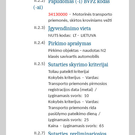
Papildomas (-i) BVPŽ kodas
II.2.2)
(-ai)
34130000
- Motorinės transporto
priemonės, skirtos kroviniams vežti
Įgyvendinimo vieta
II.2.3)
NUTS kodas: LT - LIETUVA
Pirkimo aprašymas
II.2.4)
Pirkimo objektas – naudotas N2
klasės savivartis automobilis
Sutarties skyrimo kriterijai
II.2.5)
Toliau pateikti kriterijai
Kokybės kriterijus - Vardas:
Transporto priemonės pirmosios
registracijos data (metai) /
Lyginamasis svoris: 10
Kokybės kriterijus - Vardas:
Transporto priemonės rida
pasiūlymo pateikimo dieną /
Lyginamasis svoris: 25
Kaina - Lyginamasis svoris: 65
Sutarties, preliminariosios
II.2.7)