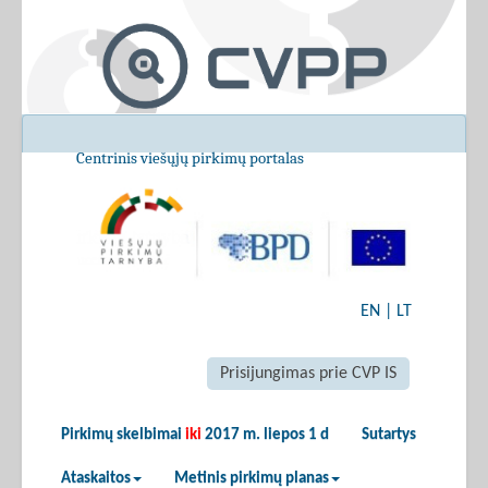
Centrinis viešųjų pirkimų portalas
EN
|
LT
Prisijungimas prie CVP IS
Pirkimų skelbimai
iki
2017 m. liepos 1 d
Sutartys
Ataskaitos
Metinis pirkimų planas