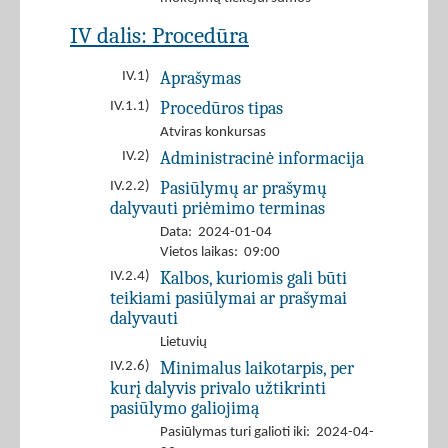
IV dalis: Procedūra
Aprašymas
IV.1)
Procedūros tipas
IV.1.1)
Atviras konkursas
Administracinė informacija
IV.2)
Pasiūlymų ar prašymų
IV.2.2)
dalyvauti priėmimo terminas
Data: 2024-01-04
Vietos laikas: 09:00
Kalbos, kuriomis gali būti
IV.2.4)
teikiami pasiūlymai ar prašymai
dalyvauti
Lietuvių
Minimalus laikotarpis, per
IV.2.6)
kurį dalyvis privalo užtikrinti
pasiūlymo galiojimą
Pasiūlymas turi galioti iki: 2024-04-