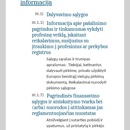
informacija
Dalyvavimo sąlygos
III.1)
Informacija apie pašalinimo
III.1.1)
pagrindus ir tinkamumas vykdyti
profesinę veiklą, įskaitant
reikalavimus, susijusius su
įtraukimu į profesinius ar prekybos
registrus
Sąlygų sąrašas ir trumpas
aprašymas: Tiekėjai, ketinantys
dalyvauti pirkime, privalo užpildyti
Europos bendrąjį viešųjų pirkimų
dokumentą. Reikalavimai nurodyti
pirkimo sąlygose
Pagrindinės finansavimo
III.1.7)
sąlygos ir atsiskaitymo tvarka bei
(arba) nuorodos į atitinkamas jas
reglamentuojančias nuostatas
Atsižvelgiant į sutarties pobūdį ir
ypatumus, už pristatytą ir pirkėjo