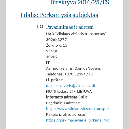
Direktyva 2014/25/ES
I dalis: Perkantysis subjektas
Pavadinimas ir adresai
I.1)
UAB "Vilniaus viešasis transportas"
302683277
Žolyno g. 15
Vilnius
10209
LT
Asmuo ryšiams: Dainius Voveris
Telefonas: +370 52394773
El. paštas:
dainius.voveris@vilniausvt.lt
NUTS kodas: LT - LIETUVA
Interneto adresas (-ai):
Pagrindinis adresas:
http://www.vilniausviesasistransportas.lt
Pirkėjo profilio adresas:
https://pirkimai.eviesiejipirkimai.lt/ctm/Co