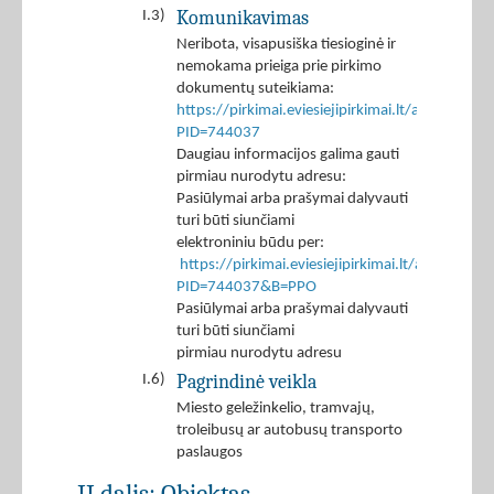
Komunikavimas
I.3)
Neribota, visapusiška tiesioginė ir
nemokama prieiga prie pirkimo
dokumentų suteikiama:
https://pirkimai.eviesiejipirkimai.lt/app/rfq/p
PID=744037
Daugiau informacijos galima gauti
pirmiau nurodytu adresu:
Pasiūlymai arba prašymai dalyvauti
turi būti siunčiami
elektroniniu būdu per:
https://pirkimai.eviesiejipirkimai.lt/app/rfq/r
PID=744037&B=PPO
Pasiūlymai arba prašymai dalyvauti
turi būti siunčiami
pirmiau nurodytu adresu
Pagrindinė veikla
I.6)
Miesto geležinkelio, tramvajų,
troleibusų ar autobusų transporto
paslaugos
II dalis: Objektas