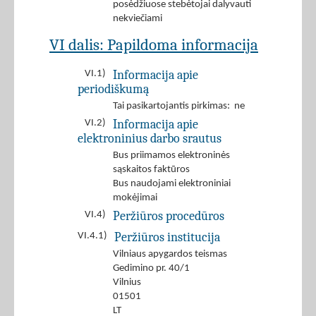
posėdžiuose stebėtojai dalyvauti
nekviečiami
VI dalis: Papildoma informacija
Informacija apie
VI.1)
periodiškumą
Tai pasikartojantis pirkimas: ne
Informacija apie
VI.2)
elektroninius darbo srautus
Bus priimamos elektroninės
sąskaitos faktūros
Bus naudojami elektroniniai
mokėjimai
Peržiūros procedūros
VI.4)
Peržiūros institucija
VI.4.1)
Vilniaus apygardos teismas
Gedimino pr. 40/1
Vilnius
01501
LT