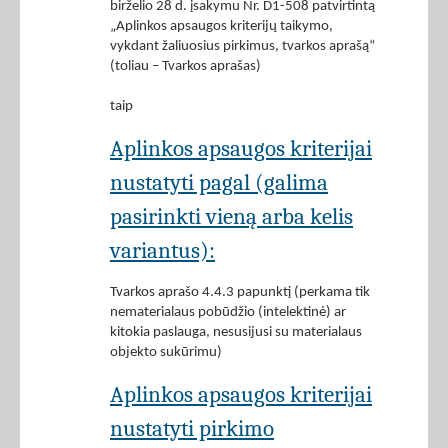
birželio 28 d. įsakymu Nr. D1-508 patvirtintą
„Aplinkos apsaugos kriterijų taikymo,
vykdant žaliuosius pirkimus, tvarkos aprašą“
(toliau – Tvarkos aprašas)
taip
Aplinkos apsaugos kriterijai
nustatyti pagal (galima
pasirinkti vieną arba kelis
variantus):
Tvarkos aprašo 4.4.3 papunktį (perkama tik
nematerialaus pobūdžio (intelektinė) ar
kitokia paslauga, nesusijusi su materialaus
objekto sukūrimu)
Aplinkos apsaugos kriterijai
nustatyti pirkimo