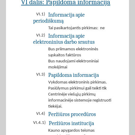
VI dalis: Papildoma informacija
Informacija apie
VI.1)
periodiškumą
Tai pasikartojantis pirkimas: ne
Informacija apie
VI.2)
elektroninius darbo srautus
Bus priimamos elektroninės
sąskaitos faktūros
Bus naudojami elektroniniai
mokėjimai
Papildoma informacija
VI.3)
Vykdomas elektroninis pirkimas.
Pasiūlymus pirkimui gali teikti tik
Centrinėje viešųjų pirkimų
informacinėje sistemoje registruoti
tiekėjai.
Peržiūros procedūros
VI.4)
Peržiūros institucija
VI.4.1)
Kauno apygardos teismas