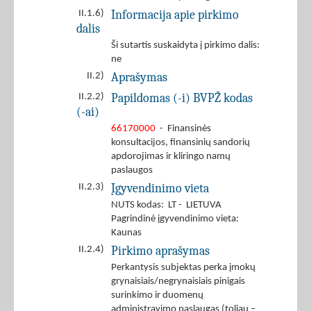
Informacija apie pirkimo
II.1.6)
dalis
Ši sutartis suskaidyta į pirkimo dalis:
ne
Aprašymas
II.2)
Papildomas (-i) BVPŽ kodas
II.2.2)
(-ai)
66170000
- Finansinės
konsultacijos, finansinių sandorių
apdorojimas ir kliringo namų
paslaugos
Įgyvendinimo vieta
II.2.3)
NUTS kodas: LT - LIETUVA
Pagrindinė įgyvendinimo vieta:
Kaunas
Pirkimo aprašymas
II.2.4)
Perkantysis subjektas perka įmokų
grynaisiais/negrynaisiais pinigais
surinkimo ir duomenų
administravimo paslaugas (toliau –