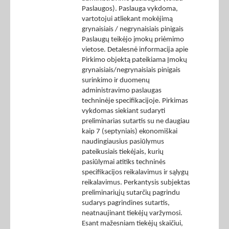
Paslaugos). Paslauga vykdoma,
vartotojui atliekant mokėjimą
grynaisiais / negrynaisiais pinigais
Paslaugų teikėjo įmokų priėmimo
vietose. Detalesnė informacija apie
Pirkimo objektą pateikiama Įmokų
grynaisiais/negrynaisiais pinigais
surinkimo ir duomenų
administravimo paslaugas
techninėje specifikacijoje. Pirkimas
vykdomas siekiant sudaryti
preliminarias sutartis su ne daugiau
kaip 7 (septyniais) ekonomiškai
naudingiausius pasiūlymus
pateikusiais tiekėjais, kurių
pasiūlymai atitiks techninės
specifikacijos reikalavimus ir sąlygų
reikalavimus. Perkantysis subjektas
preliminariųjų sutarčių pagrindu
sudarys pagrindines sutartis,
neatnaujinant tiekėjų varžymosi.
Esant mažesniam tiekėjų skaičiui,