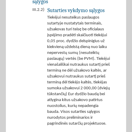
sąlygos
Sutarties vykdymo sąlygos
III.2.2)
Tiekėjui nesuteikus paslaugos
sutartyje nustatytais terminais,
užsakovas turi teisę be oficialaus
įspėjimo pradėti skaičiuoti tiekėjui
0,05 proc. dydžio delspinigius už
kiekvieną uždelstą dieną nuo laiku
nepervestų sumų (nesuteiktų
paslaugų) vertės (be PVM). Tiekėjui
vienašališkai nutraukus sutartį prieš
terminą ne dėl užsakovo kaltės, ar
užsakovui nutraukus sutartį prieš
terminą dėl tiekėjo kaltės, tiekėjas
sumoka užsakovui 2 000,00 (dviejų
tūkstančių) Eur dydžio baudą bei
atlygina kitus užsakovo patirtus
nuostolius, kurių nepadengia
bauda. Visos sutarties sąlygos
nurodytos preliminarios ir
pagrindinės sutarčių projektuose.