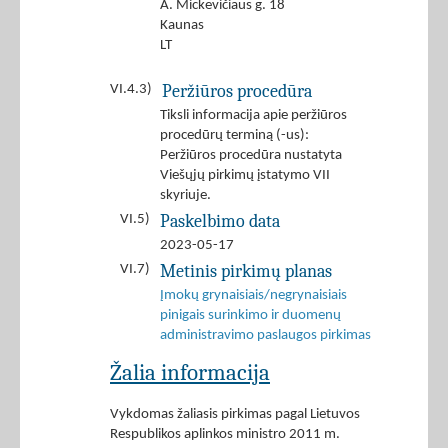
A. Mickevičiaus g. 18
Kaunas
LT
Peržiūros procedūra
VI.4.3)
Tiksli informacija apie peržiūros
procedūrų terminą (-us):
Peržiūros procedūra nustatyta
Viešųjų pirkimų įstatymo VII
skyriuje.
Paskelbimo data
VI.5)
2023-05-17
Metinis pirkimų planas
VI.7)
Įmokų grynaisiais/negrynaisiais
pinigais surinkimo ir duomenų
administravimo paslaugos pirkimas
Žalia informacija
Vykdomas žaliasis pirkimas pagal Lietuvos
Respublikos aplinkos ministro 2011 m.