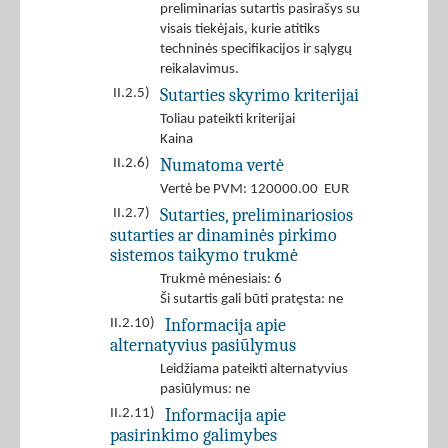
preliminarias sutartis pasirašys su
visais tiekėjais, kurie atitiks
techninės specifikacijos ir sąlygų
reikalavimus.
Sutarties skyrimo kriterijai
II.2.5)
Toliau pateikti kriterijai
Kaina
Numatoma vertė
II.2.6)
Vertė be PVM: 120000.00 EUR
Sutarties, preliminariosios
II.2.7)
sutarties ar dinaminės pirkimo
sistemos taikymo trukmė
Trukmė mėnesiais: 6
Ši sutartis gali būti pratęsta: ne
Informacija apie
II.2.10)
alternatyvius pasiūlymus
Leidžiama pateikti alternatyvius
pasiūlymus: ne
Informacija apie
II.2.11)
pasirinkimo galimybes