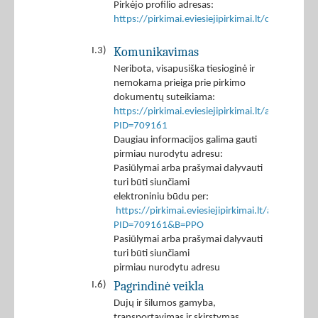
Pirkėjo profilio adresas:
https://pirkimai.eviesiejipirkimai.lt/ctm/Co
Komunikavimas
I.3)
Neribota, visapusiška tiesioginė ir
nemokama prieiga prie pirkimo
dokumentų suteikiama:
https://pirkimai.eviesiejipirkimai.lt/app/rfq/p
PID=709161
Daugiau informacijos galima gauti
pirmiau nurodytu adresu:
Pasiūlymai arba prašymai dalyvauti
turi būti siunčiami
elektroniniu būdu per:
https://pirkimai.eviesiejipirkimai.lt/app/rfq/r
PID=709161&B=PPO
Pasiūlymai arba prašymai dalyvauti
turi būti siunčiami
pirmiau nurodytu adresu
Pagrindinė veikla
I.6)
Dujų ir šilumos gamyba,
transportavimas ir skirstymas