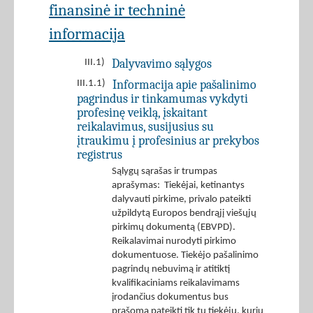
finansinė ir techninė
informacija
Dalyvavimo sąlygos
III.1)
Informacija apie pašalinimo
III.1.1)
pagrindus ir tinkamumas vykdyti
profesinę veiklą, įskaitant
reikalavimus, susijusius su
įtraukimu į profesinius ar prekybos
registrus
Sąlygų sąrašas ir trumpas
aprašymas: Tiekėjai, ketinantys
dalyvauti pirkime, privalo pateikti
užpildytą Europos bendrąjį viešųjų
pirkimų dokumentą (EBVPD).
Reikalavimai nurodyti pirkimo
dokumentuose. Tiekėjo pašalinimo
pagrindų nebuvimą ir atitiktį
kvalifikaciniams reikalavimams
įrodančius dokumentus bus
prašoma pateikti tik tų tiekėjų, kurių