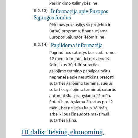
Pasirinkimo galimybės: ne
Informacija apie Europos
II.2.13)
Sąjungos fondus
Pirkimas yra susijęs su projektu ir
(arba) programa, finansuojama
Europos Sąjungos lėšomis: ne
Papildoma informacija
II.2.14)
Pagrindinės sutartys bus sudaromos
12 mėn. terminui. Jei nei viena iš
šalių likus 30 d. iki sutarties
galiojimo termino pabaigos raštu
nepraneša apie nesutikimą pratęsti
sutarties galiojimo terminą, suėjus
sutarties galiojimo terminui, sutartis
automatiškai pratęsiama 12 mėn.
Sutartis pratęsiama 2 kartus po 12
mėn., bet ne ilgiau kaip 36 mėn.
arba iki bus išnaudota maksimali
sutarties kaina.
III dalis: Teisinė, ekonominė,