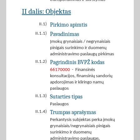
II dalis: Objektas
Pirkimo apimtis
II.1)
Pavadinimas
II.1.1)
Įmokų grynaisiais / negrynaisiais
pinigais surinkimo ir duomenų
administravimo paslaugų pirkimas
Pagrindinis BVPŽ kodas
II.1.2)
66170000
- Finansinės
konsultacijos, finansinių sandorių
apdorojimas ir kliringo namų
paslaugos
Sutarties tipas
II.1.3)
Paslaugos
Trumpas aprašymas
II.1.4)
Perkantysis subjektas perka įmokų
grynaisiais/negrynaisiais pinigais
surinkimo ir duomenų
administravimo paslaugas.