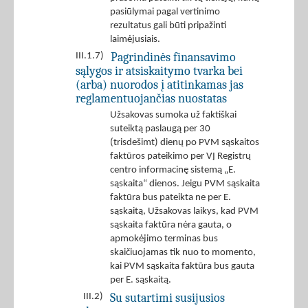
pasiūlymai pagal vertinimo
rezultatus gali būti pripažinti
laimėjusiais.
Pagrindinės finansavimo
III.1.7)
sąlygos ir atsiskaitymo tvarka bei
(arba) nuorodos į atitinkamas jas
reglamentuojančias nuostatas
Užsakovas sumoka už faktiškai
suteiktą paslaugą per 30
(trisdešimt) dienų po PVM sąskaitos
faktūros pateikimo per VĮ Registrų
centro informacinę sistemą „E.
sąskaita“ dienos. Jeigu PVM sąskaita
faktūra bus pateikta ne per E.
sąskaitą, Užsakovas laikys, kad PVM
sąskaita faktūra nėra gauta, o
apmokėjimo terminas bus
skaičiuojamas tik nuo to momento,
kai PVM sąskaita faktūra bus gauta
per E. sąskaitą.
Su sutartimi susijusios
III.2)