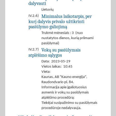
dalyvauti
Lietuvių
Minimalus laikotarpis, per
IV.2.6)
kurį dalyvis privalo užtikrinti
pasiūlymo galiojimą
Trukmė mėnesiais : 3 (nuo
nustatytos dienos, kurią priimami
pasiūlymai)
Vokų su pasiūlymais
IV.2.7)
atplėšimo sąlygos
Data: 2023-05-29
Vietos laikas: 10:45
Vieta:
Kaunas, AB "Kauno energija",
Raudondvario pl. 84.
Informacija apie įgaliotuosius
asmenis ir vokų su pasiūlymais
atplėšimo procedūrą:
Tiekėjai susipažinimo su pasiūlymais
procedūroje nedalyvauja.