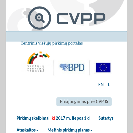
Centrinis viešųjų pirkimų portalas
EN
|
LT
Prisijungimas prie CVP IS
Pirkimų skelbimai
iki
2017 m. liepos 1 d
Sutartys
Ataskaitos
Metinis pirkimų planas