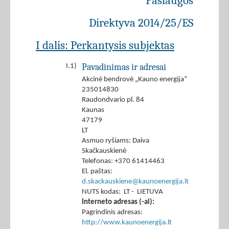
Paslaugos
Direktyva 2014/25/ES
I dalis: Perkantysis subjektas
Pavadinimas ir adresai
I.1)
Akcinė bendrovė „Kauno energija“
235014830
Raudondvario pl. 84
Kaunas
47179
LT
Asmuo ryšiams: Daiva
Skačkauskienė
Telefonas: +370 61414463
El. paštas:
d.skackauskiene@kaunoenergija.lt
NUTS kodas: LT - LIETUVA
Interneto adresas (-ai):
Pagrindinis adresas:
http://www.kaunoenergija.lt