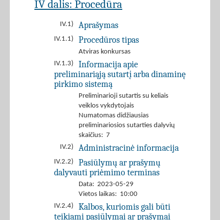
IV dalis: Procedūra
Aprašymas
IV.1)
Procedūros tipas
IV.1.1)
Atviras konkursas
Informacija apie
IV.1.3)
preliminariąją sutartį arba dinaminę
pirkimo sistemą
Preliminarioji sutartis su keliais
veiklos vykdytojais
Numatomas didžiausias
preliminariosios sutarties dalyvių
skaičius: 7
Administracinė informacija
IV.2)
Pasiūlymų ar prašymų
IV.2.2)
dalyvauti priėmimo terminas
Data: 2023-05-29
Vietos laikas: 10:00
Kalbos, kuriomis gali būti
IV.2.4)
teikiami pasiūlymai ar prašymai