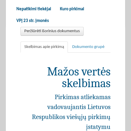
Nepatikimi tiekėjai
Kuro pirkimai
VPĮ 23 str. įmonės
Peržiūrėti išorinius dokumentus
Skelbimas apie pirkimą
Dokumento grupė
Mažos vertės
skelbimas
Pirkimas atliekamas
vadovaujantis Lietuvos
Respublikos viešųjų pirkimų
įstatymu