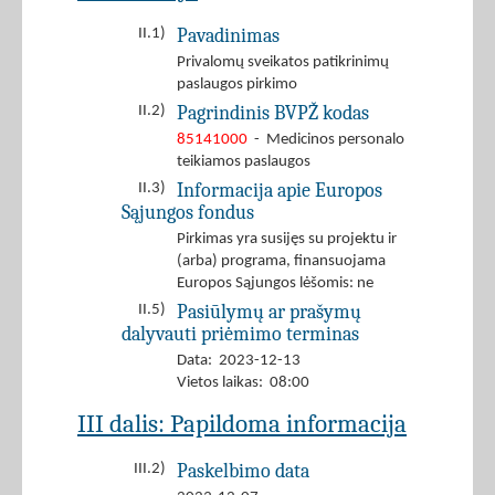
Pavadinimas
II.1)
Privalomų sveikatos patikrinimų
paslaugos pirkimo
Pagrindinis BVPŽ kodas
II.2)
85141000
- Medicinos personalo
teikiamos paslaugos
Informacija apie Europos
II.3)
Sąjungos fondus
Pirkimas yra susijęs su projektu ir
(arba) programa, finansuojama
Europos Sąjungos lėšomis: ne
Pasiūlymų ar prašymų
II.5)
dalyvauti priėmimo terminas
Data: 2023-12-13
Vietos laikas: 08:00
III dalis: Papildoma informacija
Paskelbimo data
III.2)