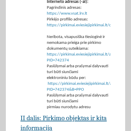
Interneto adresas (-ai):
Pagrindinis adresas:
https://www.vsat.lrv.lt
Pirkėjo profilio adresas:
https://pirkimai.eviesiejipirkimai.lt/ctm/Co
Neribota, visapusiška tiesioginė ir
nemokama prieiga prie pirkimo
dokumentų suteikiama:
https://pirkimai.eviesiejipirkimai.lt/app/rfq/p
PID=742374
Pasiūlymai arba prašymai dalyvauti
turi būti siunčiami
elektroniniu būdu per:
https://pirkimai.eviesiejipirkimai.lt/app/rfq/r
PID=742374&B=PPO
Pasiūlymai arba prašymai dalyvauti
turi būti siunčiami
pirmiau nurodytu adresu
II dalis: Pirkimo objektas ir kita
informacija