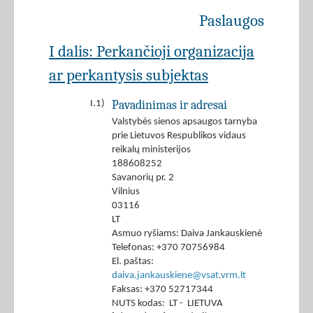
Paslaugos
I dalis: Perkančioji organizacija
ar perkantysis subjektas
Pavadinimas ir adresai
I.1)
Valstybės sienos apsaugos tarnyba
prie Lietuvos Respublikos vidaus
reikalų ministerijos
188608252
Savanorių pr. 2
Vilnius
03116
LT
Asmuo ryšiams: Daiva Jankauskienė
Telefonas: +370 70756984
El. paštas:
daiva.jankauskiene@vsat.vrm.lt
Faksas: +370 52717344
NUTS kodas: LT - LIETUVA