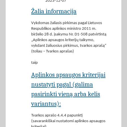
2023-12-07
Žalia informacija
Vykdomas žaliasis pirkimas pagal Lietuvos
Respublikos aplinkos ministro 2011 m.
birželio 28 d. įsakymu Nr. D1-508 patvirtintą
„Aplinkos apsaugos kriterijų taikymo,
vykdant žaliuosius pirkimus, tvarkos aprašą“
(toliau – Tvarkos aprašas)
taip
Aplinkos apsaugos kriterijai
nustatyti pagal (galima
pasirinkti vieną arba kelis
variantus):
Tvarkos aprašo 4.4.4 papunktį
(savarankiškai nustatomi aplinkos apsaugos
kriterijai)