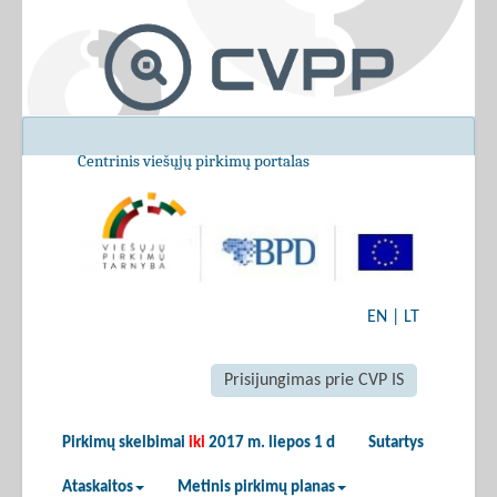
Centrinis viešųjų pirkimų portalas
EN
|
LT
Prisijungimas prie CVP IS
Pirkimų skelbimai
iki
2017 m. liepos 1 d
Sutartys
Ataskaitos
Metinis pirkimų planas