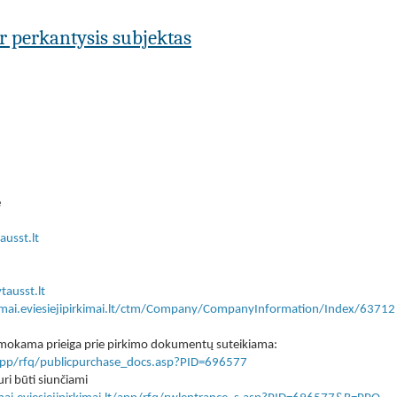
ar perkantysis subjektas
ė
ausst.lt
tausst.lt
kimai.eviesiejipirkimai.lt/ctm/Company/CompanyInformation/Index/63712
 nemokama prieiga prie pirkimo dokumentų suteikiama:
lt/app/rfq/publicpurchase_docs.asp?PID=696577
ri būti siunčiami