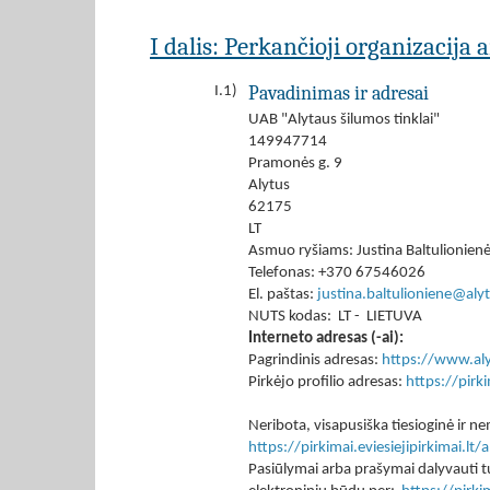
I dalis: Perkančioji organizacija 
Pavadinimas ir adresai
I.1)
UAB "Alytaus šilumos tinklai"
149947714
Pramonės g. 9
Alytus
62175
LT
Asmuo ryšiams: Justina Baltulionien
Telefonas: +370 67546026
El. paštas:
justina.baltulioniene@alyt
NUTS kodas: LT - LIETUVA
Interneto adresas (-ai):
Pagrindinis adresas:
https://www.aly
Pirkėjo profilio adresas:
https://pir
Neribota, visapusiška tiesioginė ir
https://pirkimai.eviesiejipirkimai.
Pasiūlymai arba prašymai dalyvauti tu