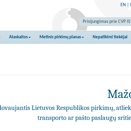
EN
|
Prisijungimas prie CVP IS
s
Ataskaitos
Metinis pirkimų planas
Nepatikimi tiekėjai
Mažo
ovaujantis Lietuvos Respublikos pirkimų, atlie
transporto ar pašto paslaugų srit