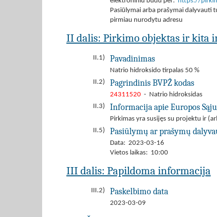
elektroniniu būdu per:
https://pirk
Pasiūlymai arba prašymai dalyvauti tu
pirmiau nurodytu adresu
II dalis: Pirkimo objektas ir kita
Pavadinimas
II.1)
Natrio hidroksido tirpalas 50 %
Pagrindinis BVPŽ kodas
II.2)
24311520
- Natrio hidroksidas
Informacija apie Europos Sąj
II.3)
Pirkimas yra susijęs su projektu ir 
Pasiūlymų ar prašymų dalyva
II.5)
Data: 2023-03-16
Vietos laikas: 10:00
III dalis: Papildoma informacija
Paskelbimo data
III.2)
2023-03-09