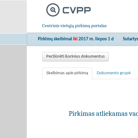
Centrinis viešųjų pirkimų portalas
Pirkimų skelbimai
iki
2017 m. liepos 1 d
Sutarty
Peržiūrėti išorinius dokumentus
Skelbimas apie pirkimą
Dokumento grupė
Pirkimas atliekamas vad