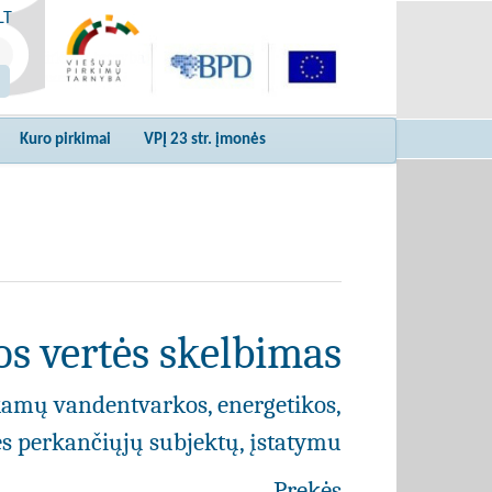
LT
Kuro pirkimai
VPĮ 23 str. įmonės
s vertės skelbimas
kamų vandentvarkos, energetikos,
ies perkančiųjų subjektų, įstatymu
Prekės