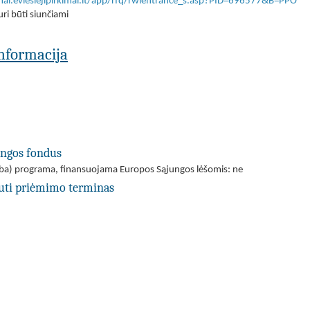
imai.eviesiejipirkimai.lt/app/rfq/rwlentrance_s.asp?PID=696577&B=PPO
ri būti siunčiami
 informacija
ungos fondus
(arba) programa, finansuojama Europos Sąjungos lėšomis: ne
uti priėmimo terminas