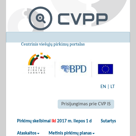
Centrinis viešųjų pirkimų portalas
EN
|
LT
Prisijungimas prie CVP IS
Pirkimų skelbimai
iki
2017 m. liepos 1 d
Sutartys
Ataskaitos
Metinis pirkimų planas