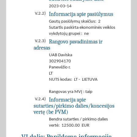
2023-03-14
Informacija apie pasiūlymus
V.2.2)
Gautų pasiūlymų skaičius: 2
Sutartis paskirta ekonominės veiklos
vykdytojų grupei : ne
Rangovo pavadinimas ir
V.2.3)
adresas
UAB Daviska
302904170
Panevėžio r.
LT
NUTS kodas: LT - LIETUVA
Rangovas yra MVĮ : taip
Informacija apie
V.2.4)
sutarties/pirkimo dalies/koncesijos
vertę (be PVM)
Bendra sutarties / pirkimo dalies
vertė: 12500.00 EUR
VI dalis: Papildoma informacija