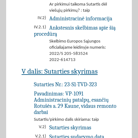
Ar pirkimui taikoma Sutartis dėl
viešųjų pirkimų? : taip
Administracinė informacija
IV.2)
Ankstesnis skelbimas apie šią
IV.2.1)
procedūrą
Skelbimo Europos Sąjungos
oficialiajame leidinyje numeris:
2022/S 205-583524
2022-614713
V dalis: Sutarties skyrimas
Sutarties Nr.:
23-S1-TVD-323
Pavadinimas:
VP-1091
Administracinių patalpų, esančių
Rotušės a. 29 Kaune, vidaus remonto
darbai
Sutartis/pirkimo dalis skiriama: taip
Sutarties skyrimas
V.2)
Sutarties sudarymo data
V.2.1)