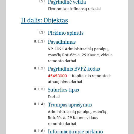
Pagrindinė veikla
I.5)
Ekonomikos ir finansų reikalai
II dalis: Objektas
Pirkimo apimtis
II.1)
Pavadinimas
II.1.1)
VP-1091 Administracinių patalpų,
esančių Rotušės a. 29 Kaune, vidaus
remonto darbai
Pagrindinis BVPŽ kodas
II.1.2)
45453000
- Kapitalinio remonto ir
atnaujinimo darbai
Sutarties tipas
II.1.3)
Darbai
Trumpas aprašymas
II.1.4)
Administracinių patalpų, esančių
Rotušės a. 29 Kaune, vidaus
remonto darbai
Informacija apie pirkimo
II.1.6)