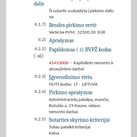
dalis
Ši sutartis suskaidyta į pirkimo dalis:
ne
Bendra pirkimo vertė
II.1.7)
Vertė be PVM: 12500.00 EUR
Aprašymas
II.2)
Papildomas (-i) BVPŽ kodas
II.2.2)
(-ai)
45453000
- Kapitalinio remonto ir
atnaujinimo darbai
Įgyvendinimo vieta
II.2.3)
NUTS kodas: LT - LIETUVA
Pirkimo aprašymas
II.2.4)
Administracinių patalpų, esančių
Rotušės a. 29 Kaune, vidaus
remonto darbai
Sutarties skyrimo kriterijai
II.2.5)
Toliau pateikti kriterijai
Kaina