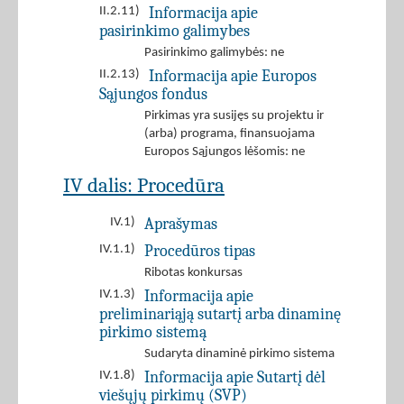
Informacija apie
II.2.11)
pasirinkimo galimybes
Pasirinkimo galimybės: ne
Informacija apie Europos
II.2.13)
Sąjungos fondus
Pirkimas yra susijęs su projektu ir
(arba) programa, finansuojama
Europos Sąjungos lėšomis: ne
IV dalis: Procedūra
Aprašymas
IV.1)
Procedūros tipas
IV.1.1)
Ribotas konkursas
Informacija apie
IV.1.3)
preliminariąją sutartį arba dinaminę
pirkimo sistemą
Sudaryta dinaminė pirkimo sistema
Informacija apie Sutartį dėl
IV.1.8)
viešųjų pirkimų (SVP)