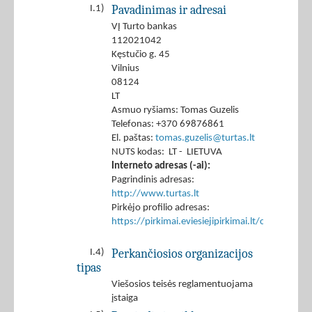
Pavadinimas ir adresai
I.1)
VĮ Turto bankas
112021042
Kęstučio g. 45
Vilnius
08124
LT
Asmuo ryšiams: Tomas Guzelis
Telefonas: +370 69876861
El. paštas:
tomas.guzelis@turtas.lt
NUTS kodas: LT - LIETUVA
Interneto adresas (-ai):
Pagrindinis adresas:
http://www.turtas.lt
Pirkėjo profilio adresas:
https://pirkimai.eviesiejipirkimai.lt/ctm/Co
Perkančiosios organizacijos
I.4)
tipas
Viešosios teisės reglamentuojama
įstaiga