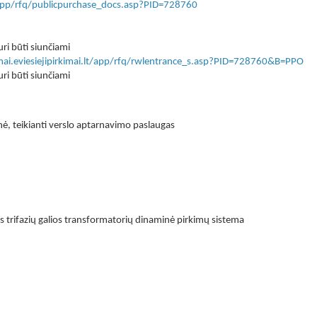
lt/app/rfq/publicpurchase_docs.asp?PID=728760
ri būti siunčiami
imai.eviesiejipirkimai.lt/app/rfq/rwlentrance_s.asp?PID=728760&B=PPO
ri būti siunčiami
onė, teikianti verslo aptarnavimo paslaugas
rifazių galios transformatorių dinaminė pirkimų sistema