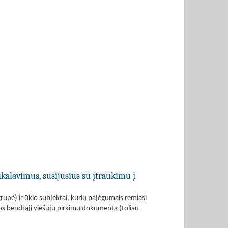
ikalavimus, susijusius su įtraukimu į
grupė) ir ūkio subjektai, kurių pajėgumais remiasi
opos bendrąjį viešųjų pirkimų dokumentą (toliau -