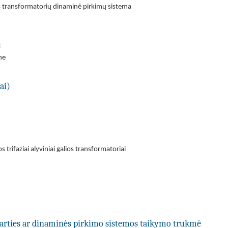
s transformatorių dinaminė pirkimų sistema
s
ne
ai)
rifaziai alyviniai galios transformatoriai
utarties ar dinaminės pirkimo sistemos taikymo trukmė