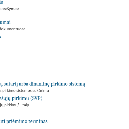
is
s aprašymas:
ėgumai
mo dokumentuose
s
ją sutartį arba dinaminę pirkimo sistemą
ės pirkimo sistemos sukūrimu
viešųjų pirkimų (SVP)
jų pirkimų? : taip
uti priėmimo terminas