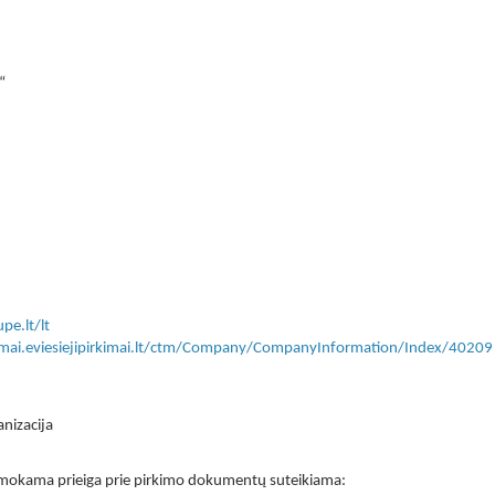
“
upe.lt/lt
kimai.eviesiejipirkimai.lt/ctm/Company/CompanyInformation/Index/40209
anizacija
 nemokama prieiga prie pirkimo dokumentų suteikiama: