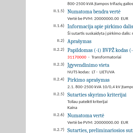
800-2500 kVA įtampos trifazių galio
Numatoma bendra vertė
II.1.5)
Vertė be PVM: 20000000.00 EUR
Informacija apie pirkimo dali
II.1.6)
Ši sutartis suskaidyta į pirkimo dalis: 
Aprašymas
II.2)
Papildomas (-i) BVPŽ kodas (-
II.2.2)
31170000
- Transformatoriai
Įgyvendinimo vieta
II.2.3)
NUTS kodas: LT - LIETUVA
Pirkimo aprašymas
II.2.4)
2.1. 800-2500 kVA 10/0,4 kV įtampos t
Sutarties skyrimo kriterijai
II.2.5)
Toliau pateikti kriterijai
Kaina
Numatoma vertė
II.2.6)
Vertė be PVM: 20000000.00 EUR
Sutarties, preliminariosios s
II.2.7)