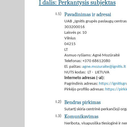
I dalis: Perkantysis subjektas
Pavadinimas ir adresai
I.1)
UAB „Ignitis grupės paslaugų centras
303200016
Laisvės pr. 10
Vilnius
04215
LT
Asmuo ryšiams: Agnė Mozūraitė
Telefonas: +370 68612080
El. paštas:
agne.mozuraite@ignitis.lt
NUTS kodas: LT - LIETUVA
Interneto adresas (-ai):
Pagrindinis adresas:
https://ignitisgr
Pirkėjo profilio adresas:
https://pir
Bendras pirkimas
I.2)
Sutartį skiria centrinė perkančioji org
Komunikavimas
I.3)
Neribota, visapusiška tiesioginė ir