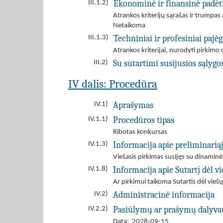
Ekonominė ir finansinė padėt
III.1.2)
Atrankos kriterijų sąrašas ir trumpa
Netaikoma
Techniniai ir profesiniai paj
III.1.3)
Atrankos kriterijai, nurodyti pirki
Su sutartimi susijusios sąlygo
III.2)
IV dalis: Procedūra
Aprašymas
IV.1)
Procedūros tipas
IV.1.1)
Ribotas konkursas
Informacija apie preliminarią
IV.1.3)
Viešasis pirkimas susijęs su dinamin
Informacija apie Sutartį dėl 
IV.1.8)
Ar pirkimui taikoma Sutartis dėl viešų
Administracinė informacija
IV.2)
Pasiūlymų ar prašymų dalyva
IV.2.2)
Data: 2028-09-15