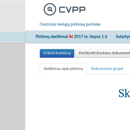
Centrinis viešųjų pirkimų portalas
Pirkimų skelbimai
iki
2017 m. liepos 1 d
Sutarty
Priimti kvietimą
Peržiūrėti išorinius dokumen
Skelbimas apie pirkimą
Dokumento grupė
Sk