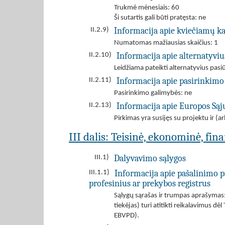
Trukmė mėnesiais: 60
Ši sutartis gali būti pratęsta: ne
Informacija apie kviečiamų k
II.2.9)
Numatomas mažiausias skaičius: 1
Informacija apie alternatyvi
II.2.10)
Leidžiama pateikti alternatyvius pas
Informacija apie pasirinkimo
II.2.11)
Pasirinkimo galimybės: ne
Informacija apie Europos Są
II.2.13)
Pirkimas yra susijęs su projektu ir 
III dalis: Teisinė, ekonominė, fin
Dalyvavimo sąlygos
III.1)
Informacija apie pašalinimo p
III.1.1)
profesinius ar prekybos registrus
Sąlygų sąrašas ir trumpas aprašymas: T
tiekėjas) turi atitikti reikalavimus 
EBVPD).