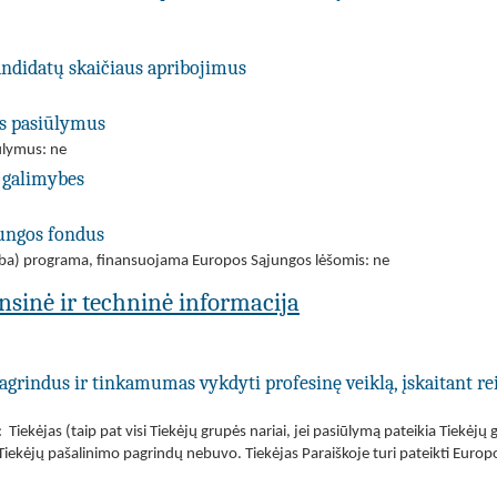
andidatų skaičiaus apribojimus
us pasiūlymus
iūlymus: ne
 galimybes
jungos fondus
(arba) programa, finansuojama Europos Sąjungos lėšomis: ne
ansinė ir techninė informacija
agrindus ir tinkamumas vykdyti profesinę veiklą, įskaitant re
iekėjas (taip pat visi Tiekėjų grupės nariai, jei pasiūlymą pateikia Tiekėjų 
dėl Tiekėjų pašalinimo pagrindų nebuvo. Tiekėjas Paraiškoje turi pateikti Eur