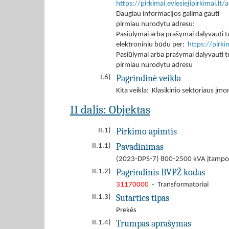
https://pirkimai.eviesiejipirkimai.
Daugiau informacijos galima gauti
pirmiau nurodytu adresu:
Pasiūlymai arba prašymai dalyvauti tu
elektroniniu būdu per:
https://pirk
Pasiūlymai arba prašymai dalyvauti tu
pirmiau nurodytu adresu
Pagrindinė veikla
I.6)
Kita veikla: Klasikinio sektoriaus įm
II dalis: Objektas
Pirkimo apimtis
II.1)
Pavadinimas
II.1.1)
(2023-DPS-7) 800-2500 kVA įtampos t
Pagrindinis BVPŽ kodas
II.1.2)
31170000
- Transformatoriai
Sutarties tipas
II.1.3)
Prekės
Trumpas aprašymas
II.1.4)