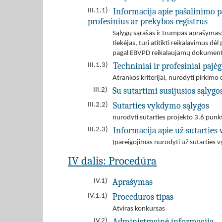
Informacija apie pašalinimo p
III.1.1)
profesinius ar prekybos registrus
Sąlygų sąrašas ir trumpas aprašymas: T
tiekėjas, turi atitikti reikalavimus 
pagal EBVPD reikalaujamų dokumentų 
Techniniai ir profesiniai paj
III.1.3)
Atrankos kriterijai, nurodyti pirki
Su sutartimi susijusios sąlygo
III.2)
Sutarties vykdymo sąlygos
III.2.2)
nurodyti sutarties projekto 3.6 punk
Informacija apie už sutartie
III.2.3)
Įpareigojimas nurodyti už sutarties 
IV dalis: Procedūra
Aprašymas
IV.1)
Procedūros tipas
IV.1.1)
Atviras konkursas
Administracinė informacija
IV.2)