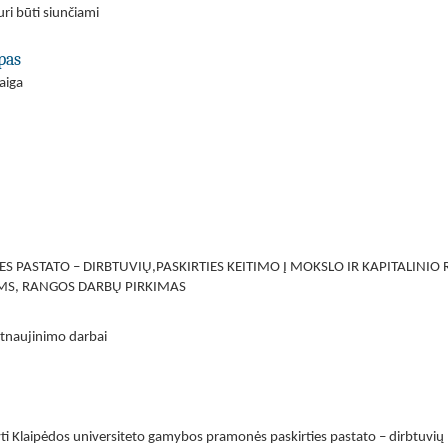
ri būti siunčiami
pas
aiga
 PASTATO – DIRBTUVIŲ,PASKIRTIES KEITIMO Į MOKSLO IR KAPITALINIO
ĖMS, RANGOS DARBŲ PIRKIMAS
atnaujinimo darbai
gyti Klaipėdos universiteto gamybos pramonės paskirties pastato – dirbtu