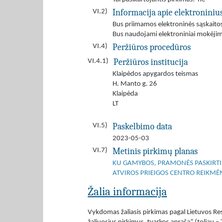
Informacija apie elektroniniu
VI.2)
Bus priimamos elektroninės sąskaito
Bus naudojami elektroniniai mokėjim
Peržiūros procedūros
VI.4)
Peržiūros institucija
VI.4.1)
Klaipėdos apygardos teismas
H. Manto g. 26
Klaipėda
LT
Paskelbimo data
VI.5)
2023-05-03
Metinis pirkimų planas
VI.7)
KU GAMYBOS, PRAMONĖS PASKIRTIES
ATVIROS PRIEIGOS CENTRO REIKM
Žalia informacija
Vykdomas žaliasis pirkimas pagal Lietuvos Res