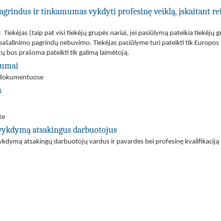
agrindus ir tinkamumas vykdyti profesinę veiklą, įskaitant re
iekėjas (taip pat visi tiekėjų grupės nariai, jei pasiūlymą pateikia tiekėjų 
dėl pašalinimo pagrindų nebuvimo. Tiekėjas pasiūlyme turi pateikti tik Euro
bus prašoma pateikti tik galimą laimėtoją.
ėgumai
mo dokumentuose
s
te
s vykdymą atsakingus darbuotojus
vykdymą atsakingų darbuotojų vardus ir pavardes bei profesinę kvalifikaciją