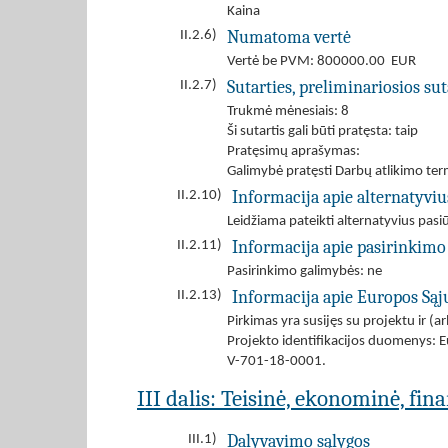
Kaina
Numatoma vertė
II.2.6)
Vertė be PVM: 800000.00 EUR
Sutarties, preliminariosios s
II.2.7)
Trukmė mėnesiais: 8
Ši sutartis gali būti pratęsta: taip
Pratęsimų aprašymas:
Galimybė pratęsti Darbų atlikimo te
Informacija apie alternatyvi
II.2.10)
Leidžiama pateikti alternatyvius pas
Informacija apie pasirinkimo
II.2.11)
Pasirinkimo galimybės: ne
Informacija apie Europos Są
II.2.13)
Pirkimas yra susijęs su projektu ir 
Projekto identifikacijos duomenys: E
V-701-18-0001.
III dalis: Teisinė, ekonominė, fin
Dalyvavimo sąlygos
III.1)