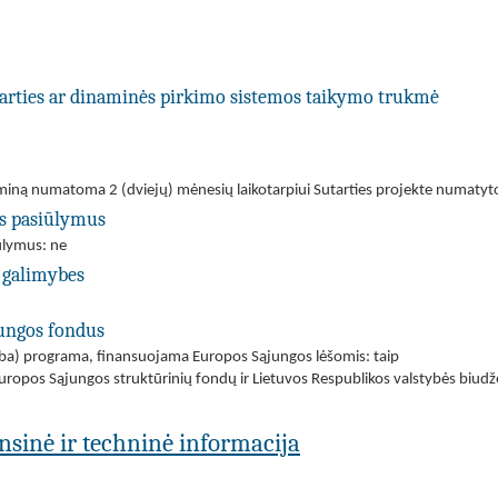
utarties ar dinaminės pirkimo sistemos taikymo trukmė
rminą numatoma 2 (dviejų) mėnesių laikotarpiui Sutarties projekte numatyt
us pasiūlymus
iūlymus: ne
 galimybes
jungos fondus
(arba) programa, finansuojama Europos Sąjungos lėšomis: taip
uropos Sąjungos struktūrinių fondų ir Lietuvos Respublikos valstybės biud
ansinė ir techninė informacija