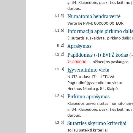
g. 84, Klaipėdoje, paskirties keitimo
darbus.
Numatoma bendra vertė
II.1.5)
Vertė be PVM: 800000.00 EUR
Informacija apie pirkimo dali
II.1.6)
Ši sutartis suskaidyta į pirkimo dalis: 
Aprašymas
II.2)
Papildomas (-i) BVPŽ kodas (-
II.2.2)
71300000
- Inžinerijos paslaugos
Įgyvendinimo vieta
II.2.3)
NUTS kodas: LT - LIETUVA
Pagrindinė įgyvendinimo vieta:
Herkaus Manto g. 84, Klaipė
Pirkimo aprašymas
II.2.4)
Klaipėdos universitetas, numato įsi
g. 84, Klaipėdoje, paskirties keitimo
darbus.
Sutarties skyrimo kriterijai
II.2.5)
Toliau pateikti kriterijai