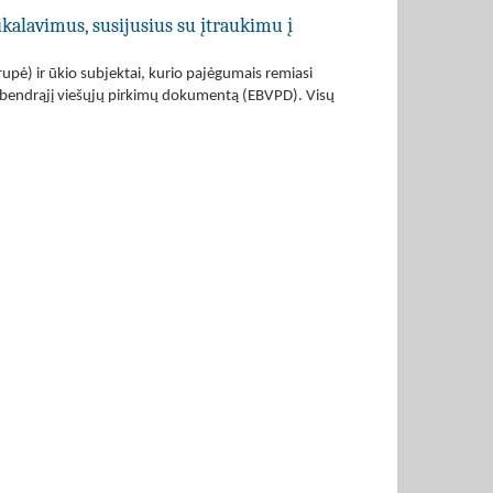
ikalavimus, susijusius su įtraukimu į
grupė) ir ūkio subjektai, kurio pajėgumais remiasi
pos bendrąjį viešųjų pirkimų dokumentą (EBVPD). Visų