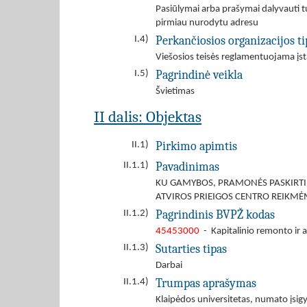
Pasiūlymai arba prašymai dalyvauti tu
pirmiau nurodytu adresu
Perkančiosios organizacijos ti
I.4)
Viešosios teisės reglamentuojama įst
Pagrindinė veikla
I.5)
Švietimas
II dalis: Objektas
Pirkimo apimtis
II.1)
Pavadinimas
II.1.1)
KU GAMYBOS, PRAMONĖS PASKIRTIES
ATVIROS PRIEIGOS CENTRO REIKM
Pagrindinis BVPŽ kodas
II.1.2)
45453000
- Kapitalinio remonto ir 
Sutarties tipas
II.1.3)
Darbai
Trumpas aprašymas
II.1.4)
Klaipėdos universitetas, numato įsi