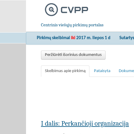
Centrinis viešųjų pirkimų portalas
Pirkimų skelbimai
iki
2017 m. liepos 1 d
Sutarty
Peržiūrėti išorinius dokumentus
Skelbimas apie pirkimą
Pataisyta
Dokume
I dalis: Perkančioji organizacija