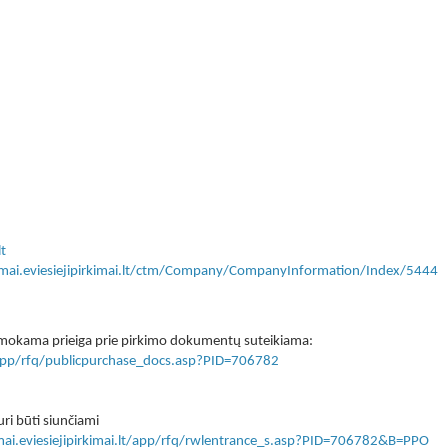
t
kimai.eviesiejipirkimai.lt/ctm/Company/CompanyInformation/Index/5444
 nemokama prieiga prie pirkimo dokumentų suteikiama:
lt/app/rfq/publicpurchase_docs.asp?PID=706782
ri būti siunčiami
imai.eviesiejipirkimai.lt/app/rfq/rwlentrance_s.asp?PID=706782&B=PPO