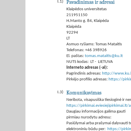
Pavadinimas ir adresai
I.1)
Klaipėdos universitetas
211951150
H.Manto g. 84, Klaipėda
Klaipėda
92294
LT
Asmuo ryšiams: Tomas Mataitis
Telefonas: +46 398926
El. paštas:
tomas.mataitis@ku.lt
NUTS kodas: LT - LIETUVA
Interneto adresas (-ai):
Pagrindinis adresas:
http://www.ku.l
Pirkėjo profilio adresas:
https://pir
Komunikavimas
I.3)
Neribota, visapusiška tiesioginė ir
https://pirkimai.eviesiejipirkimai.
Daugiau informacijos galima gauti
pirmiau nurodytu adresu:
Pasiūlymai arba prašymai dalyvauti tu
elektroniniu būdu per:
https://pirk