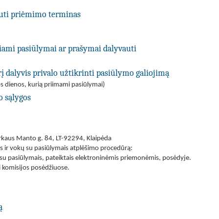
uti priėmimo terminas
kiami pasiūlymai ar prašymai dalyvauti
į dalyvis privalo užtikrinti pasiūlymo galiojimą
s dienos, kurią priimami pasiūlymai)
o sąlygos
erkaus Manto g. 84, LT-92294, Klaipėda
is ir vokų su pasiūlymais atplėšimo procedūrą:
 su pasiūlymais, pateiktais elektroninėmis priemonėmis, posėdyje.
i komisijos posėdžiuose.
ą