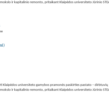
 į mokslo ir kapitalinio remonto, pritaikant Klaipėdos universiteto Jūrinio S
s
ne
ai)
gyti Klaipėdos universiteto gamybos pramonės paskirties pastato – dirbtu
 į mokslo ir kapitalinio remonto, pritaikant Klaipėdos universiteto Jūrinio S