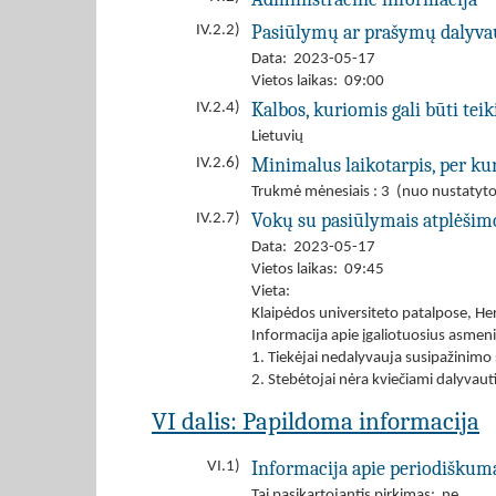
Pasiūlymų ar prašymų dalyva
IV.2.2)
Data: 2023-05-17
Vietos laikas: 09:00
Kalbos, kuriomis gali būti tei
IV.2.4)
Lietuvių
Minimalus laikotarpis, per kur
IV.2.6)
Trukmė mėnesiais : 3 (nuo nustatyto
Vokų su pasiūlymais atplėšim
IV.2.7)
Data: 2023-05-17
Vietos laikas: 09:45
Vieta:
Klaipėdos universiteto patalpose, H
Informacija apie įgaliotuosius asmen
1. Tiekėjai nedalyvauja susipažinimo
2. Stebėtojai nėra kviečiami dalyvaut
VI dalis: Papildoma informacija
Informacija apie periodiškum
VI.1)
Tai pasikartojantis pirkimas: ne