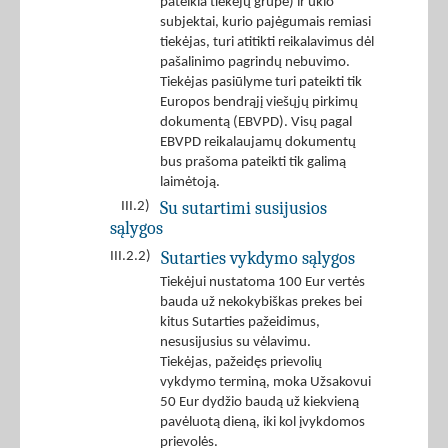
pateikia tiekėjų grupė) ir ūkio
subjektai, kurio pajėgumais remiasi
tiekėjas, turi atitikti reikalavimus dėl
pašalinimo pagrindų nebuvimo.
Tiekėjas pasiūlyme turi pateikti tik
Europos bendrąjį viešųjų pirkimų
dokumentą (EBVPD). Visų pagal
EBVPD reikalaujamų dokumentų
bus prašoma pateikti tik galimą
laimėtoją.
Su sutartimi susijusios
III.2)
sąlygos
Sutarties vykdymo sąlygos
III.2.2)
Tiekėjui nustatoma 100 Eur vertės
bauda už nekokybiškas prekes bei
kitus Sutarties pažeidimus,
nesusijusius su vėlavimu.
Tiekėjas, pažeidęs prievolių
vykdymo terminą, moka Užsakovui
50 Eur dydžio baudą už kiekvieną
pavėluotą dieną, iki kol įvykdomos
prievolės.