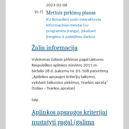
2023-02-06
Metinis pirkimų planas
VI.7)
KU Botanikos sodo Interaktyvūs
informaciniai stendai (su
programine įranga), įskaitant
įrengimo ir paleidimo darbus
Žalia informacija
Vykdomas žaliasis pirkimas pagal Lietuvos
Respublikos aplinkos ministro 2011 m.
birželio 28 d. įsakymu Nr. D1-508 patvirtintą
„Aplinkos apsaugos kriterijų taikymo,
vykdant žaliuosius pirkimus, tvarkos aprašą“
(toliau – Tvarkos aprašas)
taip
Aplinkos apsaugos kriterijai
nustatyti pagal (galima