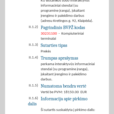
KU Botanikos sodo Interaktyvūs
informaciniai stendai (su
programine įranga), įskaitant
įrengimo ir paleidimo darbus
(adresu Kretingos g. 92, Klaipėda).
Pagrindinis BVPŽ kodas
II.1.2)
30231100
- Kompiuteriniai
terminalai
Sutarties tipas
II.1.3)
Prekės
Trumpas aprašymas
II.1.4)
perkama interaktyvūs informaciniai
stendai (su programine įranga),
įskaitant įrengimo ir paleidimo
darbus.
Numatoma bendra vertė
II.1.5)
Vertė be PVM: 18150.00 EUR
Informacija apie pirkimo
II.1.6)
dalis
Ši sutartis suskaidyta į pirkimo dalis: