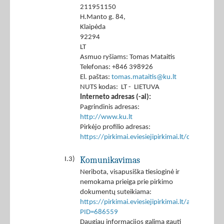
211951150
H.Manto g. 84,
Klaipėda
92294
LT
Asmuo ryšiams: Tomas Mataitis
Telefonas: +846 398926
El. paštas:
tomas.mataitis@ku.lt
NUTS kodas: LT - LIETUVA
Interneto adresas (-ai):
Pagrindinis adresas:
http://www.ku.lt
Pirkėjo profilio adresas:
https://pirkimai.eviesiejipirkimai.lt/ctm/Co
Komunikavimas
I.3)
Neribota, visapusiška tiesioginė ir
nemokama prieiga prie pirkimo
dokumentų suteikiama:
https://pirkimai.eviesiejipirkimai.lt/app/rfq/p
PID=686559
Daugiau informacijos galima gauti