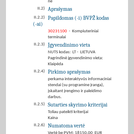
ne
Aprašymas
II.2)
Papildomas (-i) BVPŽ kodas
II.2.2)
(-ai)
30231100
- Kompiuteriniai
terminalai
Įgyvendinimo vieta
II.2.3)
NUTS kodas: LT - LIETUVA
Pagrindinė įgyvendinimo vieta:
Klaipėda
Pirkimo aprašymas
II.2.4)
perkama interaktyvūs informaciniai
stendai (su programine įranga),
įskaitant įrengimo ir paleidimo
darbus.
Sutarties skyrimo kriterijai
II.2.5)
Toliau pateikti kriterijai
Kaina
Numatoma vertė
II.2.6)
Vertė be PVM: 18150.00 EUR