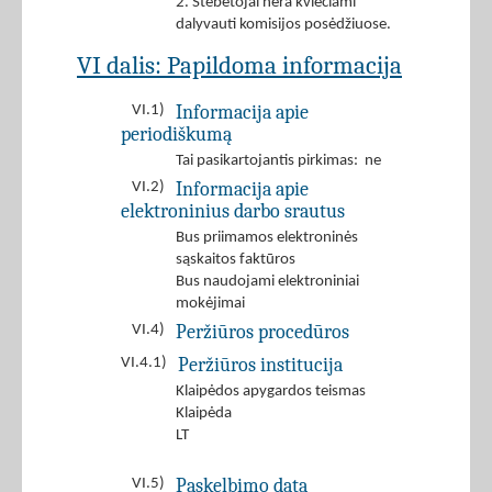
2. Stebėtojai nėra kviečiami
dalyvauti komisijos posėdžiuose.
VI dalis: Papildoma informacija
Informacija apie
VI.1)
periodiškumą
Tai pasikartojantis pirkimas: ne
Informacija apie
VI.2)
elektroninius darbo srautus
Bus priimamos elektroninės
sąskaitos faktūros
Bus naudojami elektroniniai
mokėjimai
Peržiūros procedūros
VI.4)
Peržiūros institucija
VI.4.1)
Klaipėdos apygardos teismas
Klaipėda
LT
Paskelbimo data
VI.5)