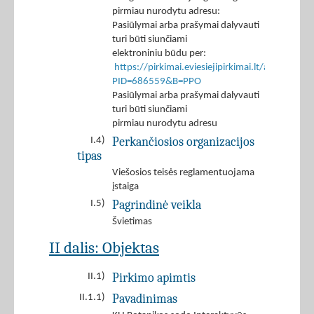
pirmiau nurodytu adresu:
Pasiūlymai arba prašymai dalyvauti
turi būti siunčiami
elektroniniu būdu per:
https://pirkimai.eviesiejipirkimai.lt/app/rfq/r
PID=686559&B=PPO
Pasiūlymai arba prašymai dalyvauti
turi būti siunčiami
pirmiau nurodytu adresu
Perkančiosios organizacijos
I.4)
tipas
Viešosios teisės reglamentuojama
įstaiga
Pagrindinė veikla
I.5)
Švietimas
II dalis: Objektas
Pirkimo apimtis
II.1)
Pavadinimas
II.1.1)