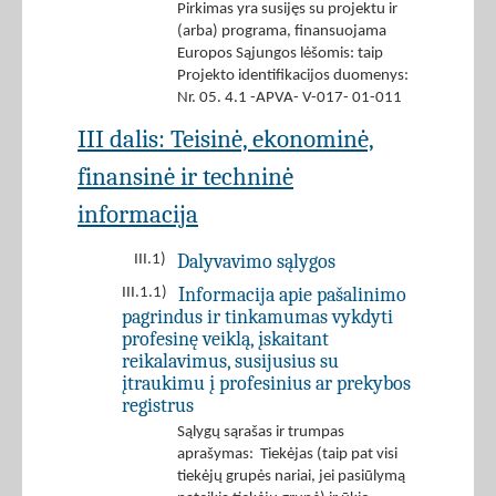
Pirkimas yra susijęs su projektu ir
(arba) programa, finansuojama
Europos Sąjungos lėšomis: taip
Projekto identifikacijos duomenys:
Nr. 05. 4.1 -APVA- V-017- 01-011
III dalis: Teisinė, ekonominė,
finansinė ir techninė
informacija
Dalyvavimo sąlygos
III.1)
Informacija apie pašalinimo
III.1.1)
pagrindus ir tinkamumas vykdyti
profesinę veiklą, įskaitant
reikalavimus, susijusius su
įtraukimu į profesinius ar prekybos
registrus
Sąlygų sąrašas ir trumpas
aprašymas: Tiekėjas (taip pat visi
tiekėjų grupės nariai, jei pasiūlymą