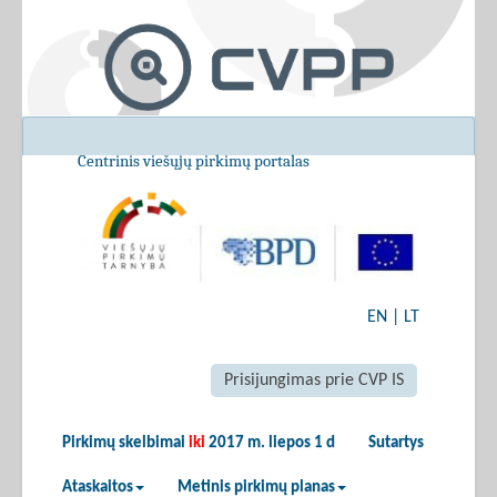
Centrinis viešųjų pirkimų portalas
EN
|
LT
Prisijungimas prie CVP IS
Pirkimų skelbimai
iki
2017 m. liepos 1 d
Sutartys
Ataskaitos
Metinis pirkimų planas