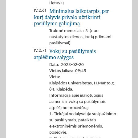
Lietuvių
Minimalus laikotarpis, per
IV.2.6)
kurį dalyvis privalo užtikrinti
pasiūlymo galiojimą
Trukmė mėnesiais : 3 (nuo
nustatytos dienos, kurią priimami
pasiūlymai)
Vokų su pasiūlymais
IV.2.7)
atplėšimo sąlygos
Data: 2023-02-20
Vietos laikas: 09:45
Vieta:
Klaipėdos universitetas, H.Manto g.
84, Klaipėda.
Informacija apie įgaliotuosius
asmenis ir vokų su pasiūlymais
atplėšimo procedūrą:
1. Tiekėjai nedalyvauja susipažinimo
su pasiūlymais, pateiktais
elektroninėmis priemonėmis,
posėdyje.