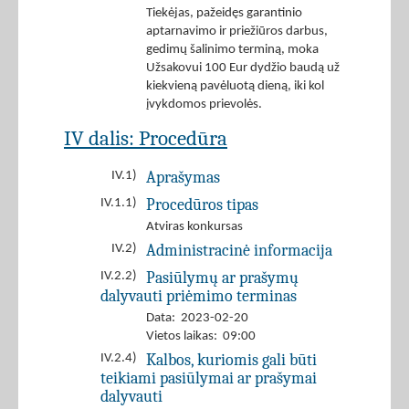
Tiekėjas, pažeidęs garantinio
aptarnavimo ir priežiūros darbus,
gedimų šalinimo terminą, moka
Užsakovui 100 Eur dydžio baudą už
kiekvieną pavėluotą dieną, iki kol
įvykdomos prievolės.
IV dalis: Procedūra
Aprašymas
IV.1)
Procedūros tipas
IV.1.1)
Atviras konkursas
Administracinė informacija
IV.2)
Pasiūlymų ar prašymų
IV.2.2)
dalyvauti priėmimo terminas
Data: 2023-02-20
Vietos laikas: 09:00
Kalbos, kuriomis gali būti
IV.2.4)
teikiami pasiūlymai ar prašymai
dalyvauti