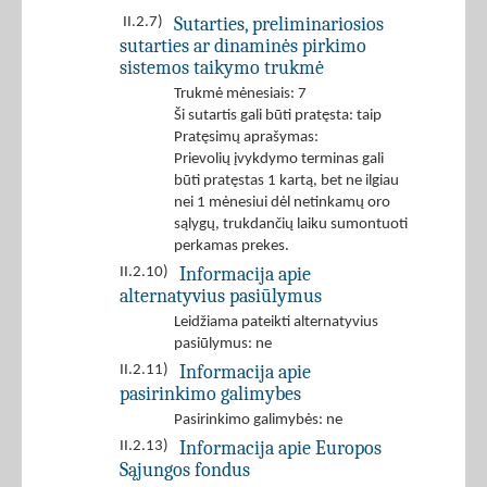
Sutarties, preliminariosios
II.2.7)
sutarties ar dinaminės pirkimo
sistemos taikymo trukmė
Trukmė mėnesiais: 7
Ši sutartis gali būti pratęsta: taip
Pratęsimų aprašymas:
Prievolių įvykdymo terminas gali
būti pratęstas 1 kartą, bet ne ilgiau
nei 1 mėnesiui dėl netinkamų oro
sąlygų, trukdančių laiku sumontuoti
perkamas prekes.
Informacija apie
II.2.10)
alternatyvius pasiūlymus
Leidžiama pateikti alternatyvius
pasiūlymus: ne
Informacija apie
II.2.11)
pasirinkimo galimybes
Pasirinkimo galimybės: ne
Informacija apie Europos
II.2.13)
Sąjungos fondus