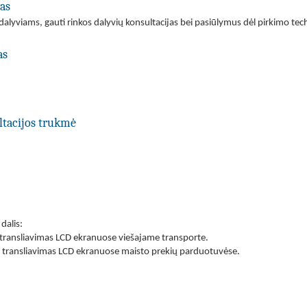
las
dalyviams, gauti rinkos dalyvių konsultacijas bei pasiūlymus dėl pirkimo tech
as
ltacijos trukmė
dalis:
ų transliavimas LCD ekranuose viešajame transporte.
ipų transliavimas LCD ekranuose maisto prekių parduotuvėse.