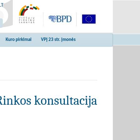
LT
Kuro pirkimai
VPĮ 23 str. įmonės
Rinkos konsultacija