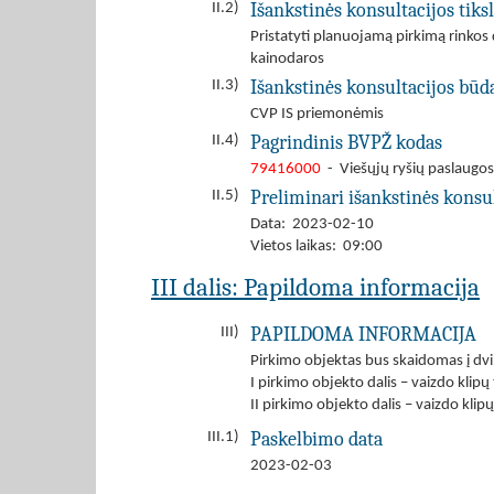
Išankstinės konsultacijos tiks
II.2)
Pristatyti planuojamą pirkimą rinkos 
kainodaros
Išankstinės konsultacijos būd
II.3)
CVP IS priemonėmis
Pagrindinis BVPŽ kodas
II.4)
79416000
- Viešųjų ryšių paslaugos
Preliminari išankstinės konsu
II.5)
Data: 2023-02-10
Vietos laikas: 09:00
III dalis: Papildoma informacija
PAPILDOMA INFORMACIJA
III)
Pirkimo objektas bus skaidomas į dvi 
I pirkimo objekto dalis – vaizdo klip
II pirkimo objekto dalis – vaizdo kl
Paskelbimo data
III.1)
2023-02-03