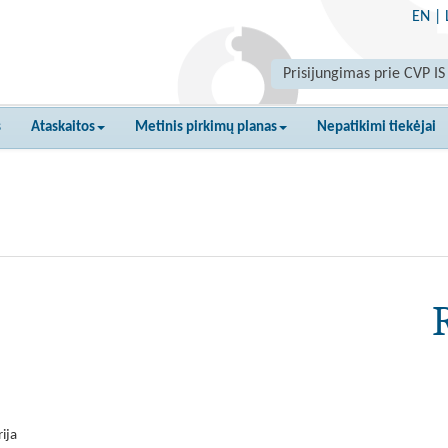
EN
|
Prisijungimas prie CVP IS
s
Ataskaitos
Metinis pirkimų planas
Nepatikimi tiekėjai
ija