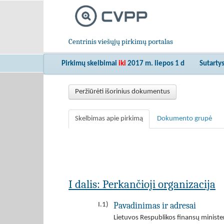
Centrinis viešųjų pirkimų portalas
Pirkimų skelbimai
iki
2017 m. liepos 1 d
Sutarty
Peržiūrėti išorinius dokumentus
Skelbimas apie pirkimą
Dokumento grupė
I dalis: Perkančioji organizacija
Pavadinimas ir adresai
I.1)
Lietuvos Respublikos finansų minister