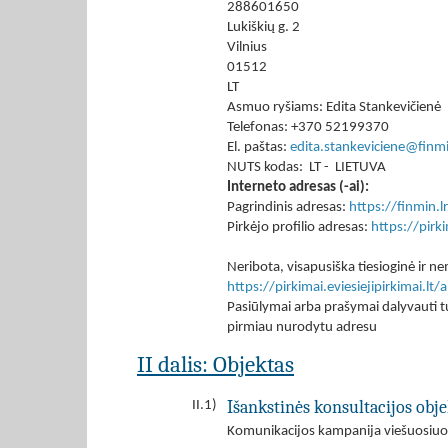
288601650
Lukiškių g. 2
Vilnius
01512
LT
Asmuo ryšiams: Edita Stankevičienė
Telefonas: +370 52199370
El. paštas:
edita.stankeviciene@finmi
NUTS kodas: LT - LIETUVA
Interneto adresas (-ai):
Pagrindinis adresas:
https://finmin.lr
Pirkėjo profilio adresas:
https://pir
Neribota, visapusiška tiesioginė ir
https://pirkimai.eviesiejipirkimai.
Pasiūlymai arba prašymai dalyvauti tu
pirmiau nurodytu adresu
II dalis: Objektas
Išankstinės konsultacijos obje
II.1)
Komunikacijos kampanija viešuosiu