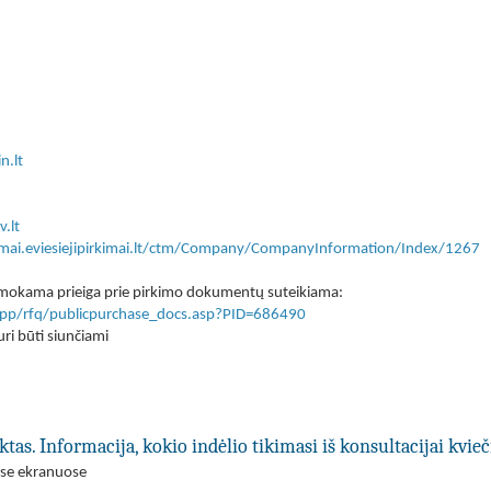
n.lt
v.lt
kimai.eviesiejipirkimai.lt/ctm/Company/CompanyInformation/Index/1267
 nemokama prieiga prie pirkimo dokumentų suteikiama:
lt/app/rfq/publicpurchase_docs.asp?PID=686490
ri būti siunčiami
ktas. Informacija, kokio indėlio tikimasi iš konsultacijai kvi
ose ekranuose