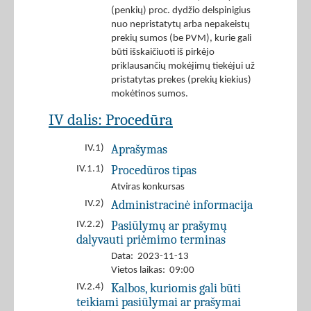
(penkių) proc. dydžio delspinigius
nuo nepristatytų arba nepakeistų
prekių sumos (be PVM), kurie gali
būti išskaičiuoti iš pirkėjo
priklausančių mokėjimų tiekėjui už
pristatytas prekes (prekių kiekius)
mokėtinos sumos.
IV dalis: Procedūra
Aprašymas
IV.1)
Procedūros tipas
IV.1.1)
Atviras konkursas
Administracinė informacija
IV.2)
Pasiūlymų ar prašymų
IV.2.2)
dalyvauti priėmimo terminas
Data: 2023-11-13
Vietos laikas: 09:00
Kalbos, kuriomis gali būti
IV.2.4)
teikiami pasiūlymai ar prašymai