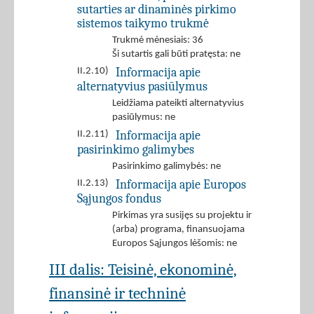
sutarties ar dinaminės pirkimo
sistemos taikymo trukmė
Trukmė mėnesiais: 36
Ši sutartis gali būti pratęsta: ne
Informacija apie
II.2.10)
alternatyvius pasiūlymus
Leidžiama pateikti alternatyvius
pasiūlymus: ne
Informacija apie
II.2.11)
pasirinkimo galimybes
Pasirinkimo galimybės: ne
Informacija apie Europos
II.2.13)
Sąjungos fondus
Pirkimas yra susijęs su projektu ir
(arba) programa, finansuojama
Europos Sąjungos lėšomis: ne
III dalis: Teisinė, ekonominė,
finansinė ir techninė