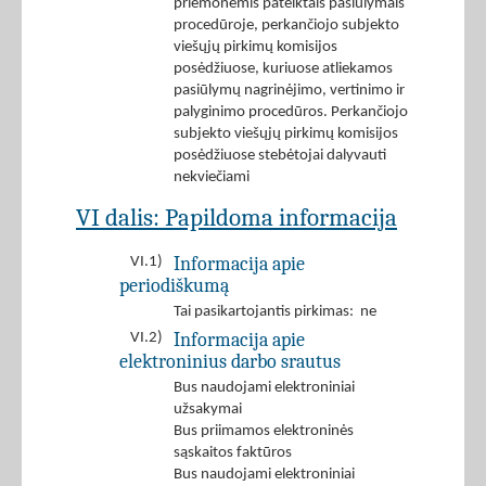
priemonėmis pateiktais pasiūlymais
procedūroje, perkančiojo subjekto
viešųjų pirkimų komisijos
posėdžiuose, kuriuose atliekamos
pasiūlymų nagrinėjimo, vertinimo ir
palyginimo procedūros. Perkančiojo
subjekto viešųjų pirkimų komisijos
posėdžiuose stebėtojai dalyvauti
nekviečiami
VI dalis: Papildoma informacija
Informacija apie
VI.1)
periodiškumą
Tai pasikartojantis pirkimas: ne
Informacija apie
VI.2)
elektroninius darbo srautus
Bus naudojami elektroniniai
užsakymai
Bus priimamos elektroninės
sąskaitos faktūros
Bus naudojami elektroniniai