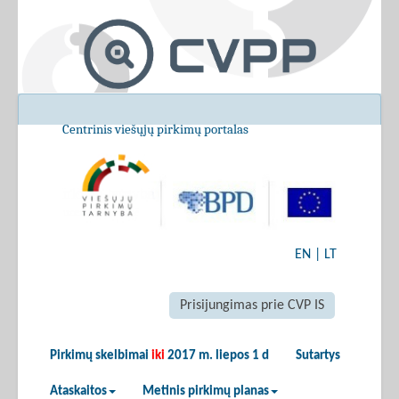
Centrinis viešųjų pirkimų portalas
EN
|
LT
Prisijungimas prie CVP IS
Pirkimų skelbimai
iki
2017 m. liepos 1 d
Sutartys
Ataskaitos
Metinis pirkimų planas