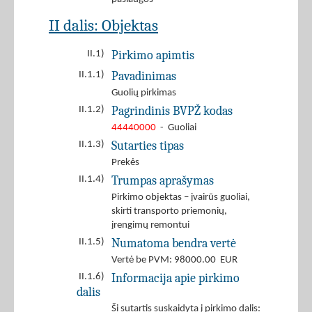
II dalis: Objektas
Pirkimo apimtis
II.1)
Pavadinimas
II.1.1)
Guolių pirkimas
Pagrindinis BVPŽ kodas
II.1.2)
44440000
- Guoliai
Sutarties tipas
II.1.3)
Prekės
Trumpas aprašymas
II.1.4)
Pirkimo objektas – įvairūs guoliai,
skirti transporto priemonių,
įrengimų remontui
Numatoma bendra vertė
II.1.5)
Vertė be PVM: 98000.00 EUR
Informacija apie pirkimo
II.1.6)
dalis
Ši sutartis suskaidyta į pirkimo dalis: