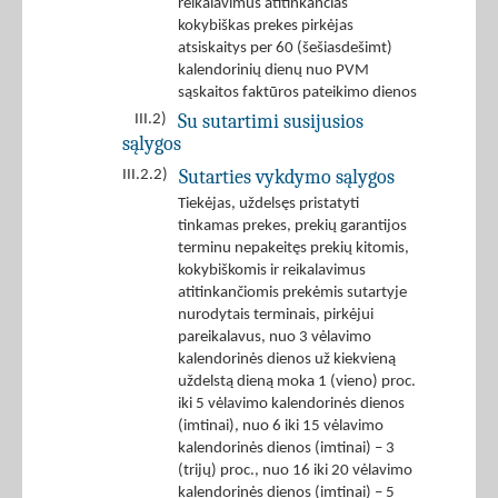
reikalavimus atitinkančias
kokybiškas prekes pirkėjas
atsiskaitys per 60 (šešiasdešimt)
kalendorinių dienų nuo PVM
sąskaitos faktūros pateikimo dienos
Su sutartimi susijusios
III.2)
sąlygos
Sutarties vykdymo sąlygos
III.2.2)
Tiekėjas, uždelsęs pristatyti
tinkamas prekes, prekių garantijos
terminu nepakeitęs prekių kitomis,
kokybiškomis ir reikalavimus
atitinkančiomis prekėmis sutartyje
nurodytais terminais, pirkėjui
pareikalavus, nuo 3 vėlavimo
kalendorinės dienos už kiekvieną
uždelstą dieną moka 1 (vieno) proc.
iki 5 vėlavimo kalendorinės dienos
(imtinai), nuo 6 iki 15 vėlavimo
kalendorinės dienos (imtinai) – 3
(trijų) proc., nuo 16 iki 20 vėlavimo
kalendorinės dienos (imtinai) – 5