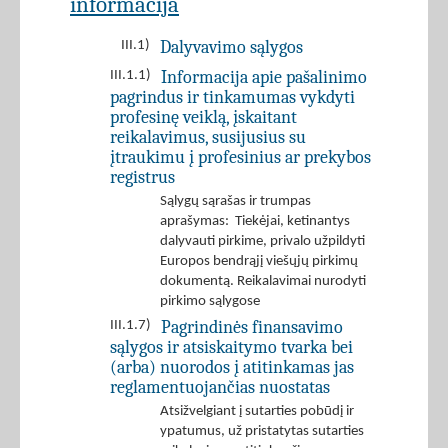
informacija
Dalyvavimo sąlygos
III.1)
Informacija apie pašalinimo
III.1.1)
pagrindus ir tinkamumas vykdyti
profesinę veiklą, įskaitant
reikalavimus, susijusius su
įtraukimu į profesinius ar prekybos
registrus
Sąlygų sąrašas ir trumpas
aprašymas: Tiekėjai, ketinantys
dalyvauti pirkime, privalo užpildyti
Europos bendrąjį viešųjų pirkimų
dokumentą. Reikalavimai nurodyti
pirkimo sąlygose
Pagrindinės finansavimo
III.1.7)
sąlygos ir atsiskaitymo tvarka bei
(arba) nuorodos į atitinkamas jas
reglamentuojančias nuostatas
Atsižvelgiant į sutarties pobūdį ir
ypatumus, už pristatytas sutarties