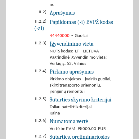
ne
Aprašymas
II.2)
Papildomas (-i) BVPŽ kodas
II.2.2)
(-ai)
44440000
- Guoliai
Įgyvendinimo vieta
II.2.3)
NUTS kodas: LT - LIETUVA
Pagrindinė įgyvendinimo vieta:
Verkių g. 52, Vilnius
Pirkimo aprašymas
II.2.4)
Pirkimo objektas – įvairūs guoliai,
skirti transporto priemonių,
įrengimų remontui
Sutarties skyrimo kriterijai
II.2.5)
Toliau pateikti kriterijai
Kaina
Numatoma vertė
II.2.6)
Vertė be PVM: 98000.00 EUR
Sutarties, preliminariosios
II.2.7)