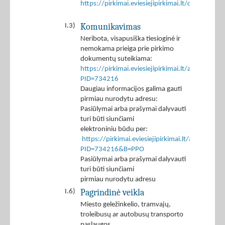
https://pirkimai.eviesiejipirkimai.lt/ctm/Co
Komunikavimas
I.3)
Neribota, visapusiška tiesioginė ir
nemokama prieiga prie pirkimo
dokumentų suteikiama:
https://pirkimai.eviesiejipirkimai.lt/app/rfq/p
PID=734216
Daugiau informacijos galima gauti
pirmiau nurodytu adresu:
Pasiūlymai arba prašymai dalyvauti
turi būti siunčiami
elektroniniu būdu per:
https://pirkimai.eviesiejipirkimai.lt/app/rfq/r
PID=734216&B=PPO
Pasiūlymai arba prašymai dalyvauti
turi būti siunčiami
pirmiau nurodytu adresu
Pagrindinė veikla
I.6)
Miesto geležinkelio, tramvajų,
troleibusų ar autobusų transporto
paslaugos