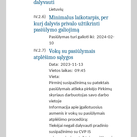
dalyvauti
Lietuvių
Minimalus laikotarpis, per
IV.2.6)
kurį dalyvis privalo užtikrinti
pasiūlymo galiojimą
Pasiūlymas turi galioti iki: 2024-02-
10
Vokų su pasiūlymais
IV.2.7)
atplėšimo sąlygos
Data: 2023-11-13
Vietos laikas: 09:45
Vieta:
Pirminį susipažinimą su patektais
pasiūlymais atlieka pirkėjo Pirkimų
skyriaus darbuotojas savo darbo
vietoje
Informacija apie įgaliotuosius
asmenis ir vokų su pasiūlymais
atplėšimo procedūrą:
Tiekėjai negali dalyvauti pradinio
susipažinimo su CVP IS