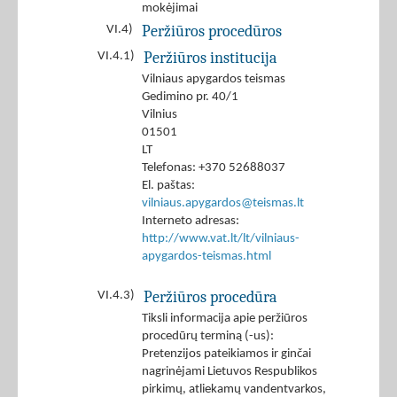
mokėjimai
Peržiūros procedūros
VI.4)
Peržiūros institucija
VI.4.1)
Vilniaus apygardos teismas
Gedimino pr. 40/1
Vilnius
01501
LT
Telefonas: +370 52688037
El. paštas:
vilniaus.apygardos@teismas.lt
Interneto adresas:
http://www.vat.lt/lt/vilniaus-
apygardos-teismas.html
Peržiūros procedūra
VI.4.3)
Tiksli informacija apie peržiūros
procedūrų terminą (-us):
Pretenzijos pateikiamos ir ginčai
nagrinėjami Lietuvos Respublikos
pirkimų, atliekamų vandentvarkos,