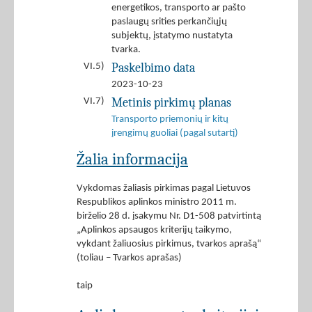
energetikos, transporto ar pašto
paslaugų srities perkančiųjų
subjektų, įstatymo nustatyta
tvarka.
Paskelbimo data
VI.5)
2023-10-23
Metinis pirkimų planas
VI.7)
Transporto priemonių ir kitų
įrengimų guoliai (pagal sutartį)
Žalia informacija
Vykdomas žaliasis pirkimas pagal Lietuvos
Respublikos aplinkos ministro 2011 m.
birželio 28 d. įsakymu Nr. D1-508 patvirtintą
„Aplinkos apsaugos kriterijų taikymo,
vykdant žaliuosius pirkimus, tvarkos aprašą“
(toliau – Tvarkos aprašas)
taip