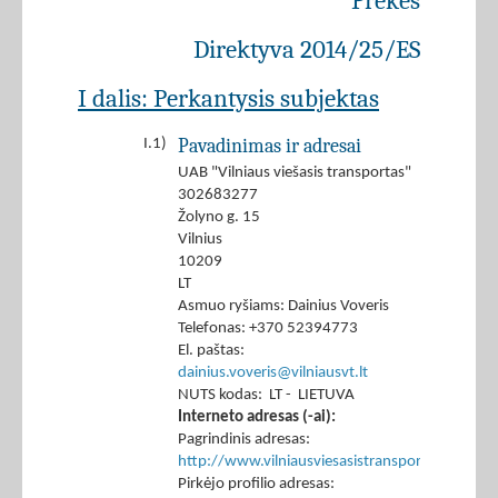
Prekės
Direktyva 2014/25/ES
I dalis: Perkantysis subjektas
Pavadinimas ir adresai
I.1)
UAB "Vilniaus viešasis transportas"
302683277
Žolyno g. 15
Vilnius
10209
LT
Asmuo ryšiams: Dainius Voveris
Telefonas: +370 52394773
El. paštas:
dainius.voveris@vilniausvt.lt
NUTS kodas: LT - LIETUVA
Interneto adresas (-ai):
Pagrindinis adresas:
http://www.vilniausviesasistransportas.lt
Pirkėjo profilio adresas: