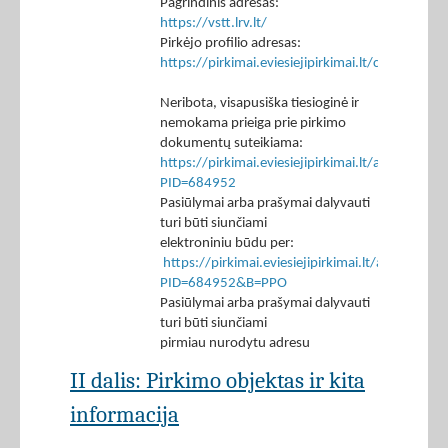
Pagrindinis adresas:
https://vstt.lrv.lt/
Pirkėjo profilio adresas:
https://pirkimai.eviesiejipirkimai.lt/ctm/Co
Neribota, visapusiška tiesioginė ir
nemokama prieiga prie pirkimo
dokumentų suteikiama:
https://pirkimai.eviesiejipirkimai.lt/app/rfq/p
PID=684952
Pasiūlymai arba prašymai dalyvauti
turi būti siunčiami
elektroniniu būdu per:
https://pirkimai.eviesiejipirkimai.lt/app/rfq/r
PID=684952&B=PPO
Pasiūlymai arba prašymai dalyvauti
turi būti siunčiami
pirmiau nurodytu adresu
II dalis: Pirkimo objektas ir kita
informacija