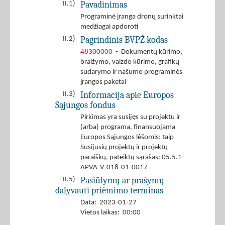
Pavadinimas
II.1)
Programinė įranga dronų surinktai
medžiagai apdoroti
Pagrindinis BVPŽ kodas
II.2)
48300000
- Dokumentų kūrimo,
braižymo, vaizdo kūrimo, grafikų
sudarymo ir našumo programinės
įrangos paketai
Informacija apie Europos
II.3)
Sąjungos fondus
Pirkimas yra susijęs su projektu ir
(arba) programa, finansuojama
Europos Sąjungos lėšomis: taip
Susijusių projektų ir projektų
paraiškų, pateiktų sąrašas: 05.5.1-
APVA-V-018-01-0017
Pasiūlymų ar prašymų
II.5)
dalyvauti priėmimo terminas
Data: 2023-01-27
Vietos laikas: 00:00