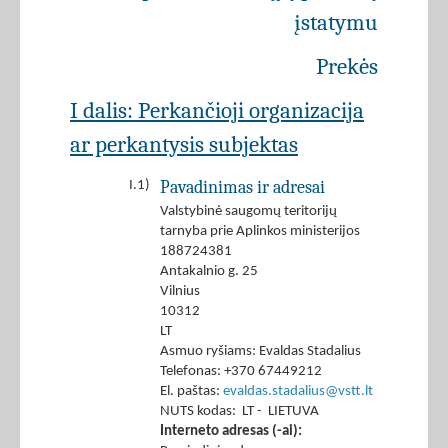
įstatymu
Prekės
I dalis: Perkančioji organizacija
ar perkantysis subjektas
Pavadinimas ir adresai
I.1)
Valstybinė saugomų teritorijų
tarnyba prie Aplinkos ministerijos
188724381
Antakalnio g. 25
Vilnius
10312
LT
Asmuo ryšiams: Evaldas Stadalius
Telefonas: +370 67449212
El. paštas:
evaldas.stadalius@vstt.lt
NUTS kodas: LT - LIETUVA
Interneto adresas (-ai):