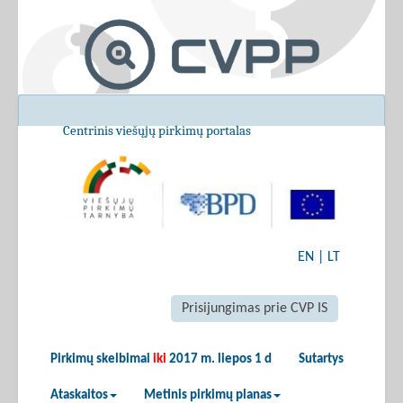
Centrinis viešųjų pirkimų portalas
EN
|
LT
Prisijungimas prie CVP IS
Pirkimų skelbimai
iki
2017 m. liepos 1 d
Sutartys
Ataskaitos
Metinis pirkimų planas