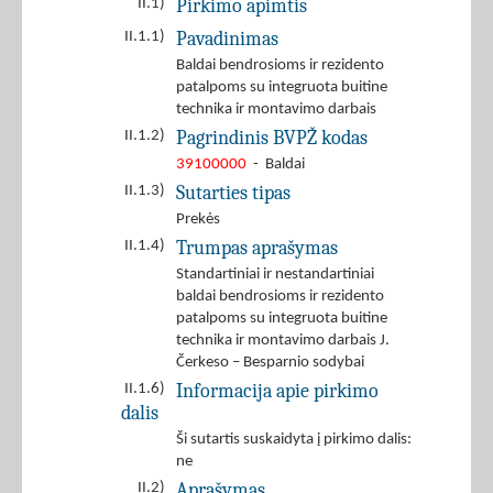
Pirkimo apimtis
II.1)
Pavadinimas
II.1.1)
Baldai bendrosioms ir rezidento
patalpoms su integruota buitine
technika ir montavimo darbais
Pagrindinis BVPŽ kodas
II.1.2)
39100000
- Baldai
Sutarties tipas
II.1.3)
Prekės
Trumpas aprašymas
II.1.4)
Standartiniai ir nestandartiniai
baldai bendrosioms ir rezidento
patalpoms su integruota buitine
technika ir montavimo darbais J.
Čerkeso – Besparnio sodybai
Informacija apie pirkimo
II.1.6)
dalis
Ši sutartis suskaidyta į pirkimo dalis:
ne
Aprašymas
II.2)