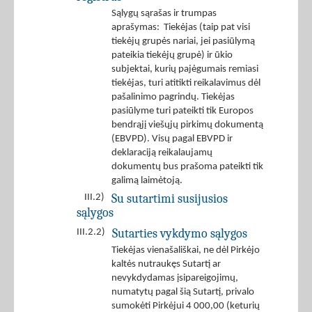
Sąlygų sąrašas ir trumpas
aprašymas: Tiekėjas (taip pat visi
tiekėjų grupės nariai, jei pasiūlymą
pateikia tiekėjų grupė) ir ūkio
subjektai, kurių pajėgumais remiasi
tiekėjas, turi atitikti reikalavimus dėl
pašalinimo pagrindų. Tiekėjas
pasiūlyme turi pateikti tik Europos
bendrąjį viešųjų pirkimų dokumentą
(EBVPD). Visų pagal EBVPD ir
deklaraciją reikalaujamų
dokumentų bus prašoma pateikti tik
galimą laimėtoją.
Su sutartimi susijusios
III.2)
sąlygos
Sutarties vykdymo sąlygos
III.2.2)
Tiekėjas vienašališkai, ne dėl Pirkėjo
kaltės nutraukęs Sutartį ar
nevykdydamas įsipareigojimų,
numatytų pagal šią Sutartį, privalo
sumokėti Pirkėjui 4 000,00 (keturių