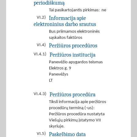
periodiškumą
Tai pasikartojantis pirkimas: ne
Informacija apie
VI.2)
elektroninius darbo srautus
Bus priimamos elektroninės
sąskaitos faktūros
Peržiūros procedūros
VI.4)
Peržiūros institucija
VI.4.1)
Panevėžio apygardos teismas
Elektros g. 9
Panevėžys
LT
Peržiūros procedūra
VI.4.3)
Tiksli informacija apie peržiūros
procedūrų terminą (-us):
Peržiūros procedūra nustatyta
Viešųjų pirkimų įstatymo VII
skyriuje.
Paskelbimo data
VI.5)