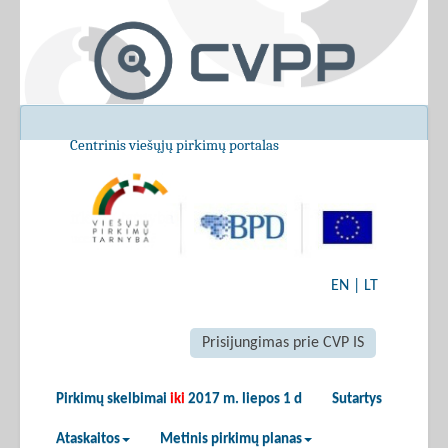
Centrinis viešųjų pirkimų portalas
EN
|
LT
Prisijungimas prie CVP IS
Pirkimų skelbimai
iki
2017 m. liepos 1 d
Sutartys
Ataskaitos
Metinis pirkimų planas