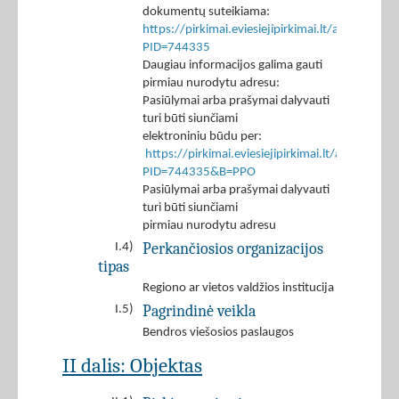
dokumentų suteikiama:
https://pirkimai.eviesiejipirkimai.lt/app/rfq/p
PID=744335
Daugiau informacijos galima gauti
pirmiau nurodytu adresu:
Pasiūlymai arba prašymai dalyvauti
turi būti siunčiami
elektroniniu būdu per:
https://pirkimai.eviesiejipirkimai.lt/app/rfq/r
PID=744335&B=PPO
Pasiūlymai arba prašymai dalyvauti
turi būti siunčiami
pirmiau nurodytu adresu
Perkančiosios organizacijos
I.4)
tipas
Regiono ar vietos valdžios institucija
Pagrindinė veikla
I.5)
Bendros viešosios paslaugos
II dalis: Objektas