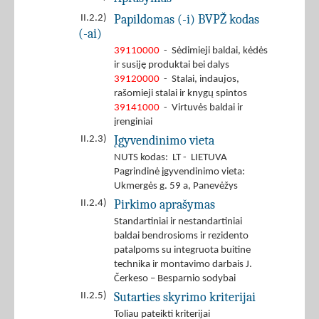
Papildomas (-i) BVPŽ kodas
II.2.2)
(-ai)
39110000
- Sėdimieji baldai, kėdės
ir susiję produktai bei dalys
39120000
- Stalai, indaujos,
rašomieji stalai ir knygų spintos
39141000
- Virtuvės baldai ir
įrenginiai
Įgyvendinimo vieta
II.2.3)
NUTS kodas: LT - LIETUVA
Pagrindinė įgyvendinimo vieta:
Ukmergės g. 59 a, Panevėžys
Pirkimo aprašymas
II.2.4)
Standartiniai ir nestandartiniai
baldai bendrosioms ir rezidento
patalpoms su integruota buitine
technika ir montavimo darbais J.
Čerkeso – Besparnio sodybai
Sutarties skyrimo kriterijai
II.2.5)
Toliau pateikti kriterijai