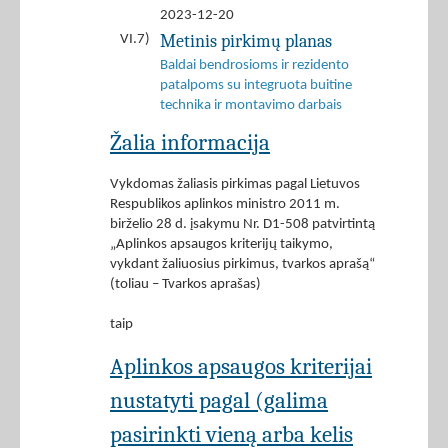
2023-12-20
Metinis pirkimų planas
VI.7)
Baldai bendrosioms ir rezidento
patalpoms su integruota buitine
technika ir montavimo darbais
Žalia informacija
Vykdomas žaliasis pirkimas pagal Lietuvos
Respublikos aplinkos ministro 2011 m.
birželio 28 d. įsakymu Nr. D1-508 patvirtintą
„Aplinkos apsaugos kriterijų taikymo,
vykdant žaliuosius pirkimus, tvarkos aprašą“
(toliau – Tvarkos aprašas)
taip
Aplinkos apsaugos kriterijai
nustatyti pagal (galima
pasirinkti vieną arba kelis