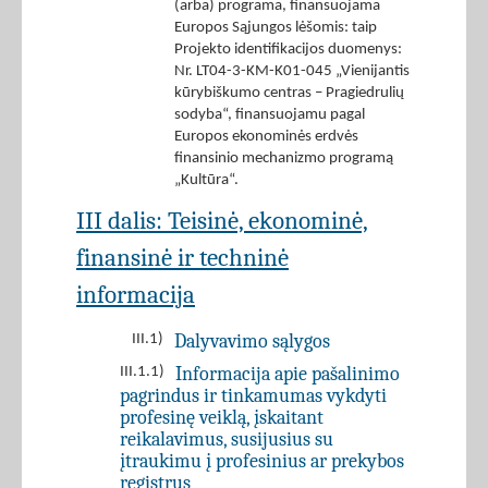
(arba) programa, finansuojama
Europos Sąjungos lėšomis: taip
Projekto identifikacijos duomenys:
Nr. LT04-3-KM-K01-045 „Vienijantis
kūrybiškumo centras – Pragiedrulių
sodyba“, finansuojamu pagal
Europos ekonominės erdvės
finansinio mechanizmo programą
„Kultūra“.
III dalis: Teisinė, ekonominė,
finansinė ir techninė
informacija
Dalyvavimo sąlygos
III.1)
Informacija apie pašalinimo
III.1.1)
pagrindus ir tinkamumas vykdyti
profesinę veiklą, įskaitant
reikalavimus, susijusius su
įtraukimu į profesinius ar prekybos
registrus