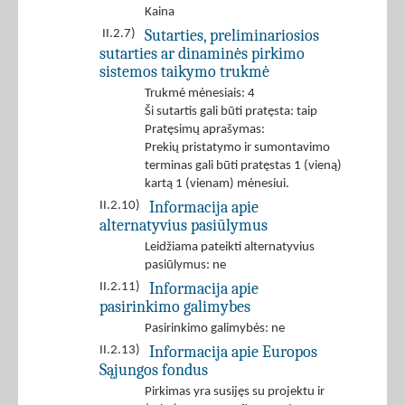
Kaina
Sutarties, preliminariosios
II.2.7)
sutarties ar dinaminės pirkimo
sistemos taikymo trukmė
Trukmė mėnesiais: 4
Ši sutartis gali būti pratęsta: taip
Pratęsimų aprašymas:
Prekių pristatymo ir sumontavimo
terminas gali būti pratęstas 1 (vieną)
kartą 1 (vienam) mėnesiui.
Informacija apie
II.2.10)
alternatyvius pasiūlymus
Leidžiama pateikti alternatyvius
pasiūlymus: ne
Informacija apie
II.2.11)
pasirinkimo galimybes
Pasirinkimo galimybės: ne
Informacija apie Europos
II.2.13)
Sąjungos fondus
Pirkimas yra susijęs su projektu ir