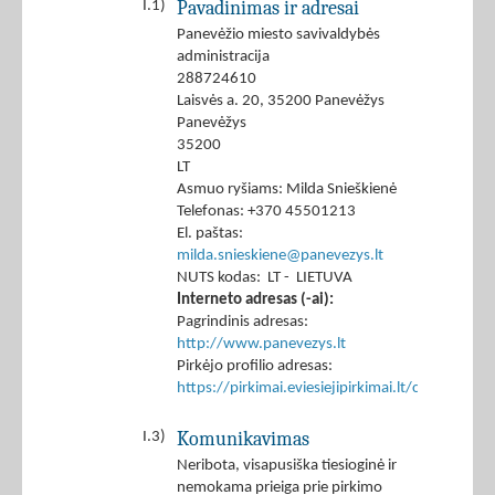
Pavadinimas ir adresai
I.1)
Panevėžio miesto savivaldybės
administracija
288724610
Laisvės a. 20, 35200 Panevėžys
Panevėžys
35200
LT
Asmuo ryšiams: Milda Snieškienė
Telefonas: +370 45501213
El. paštas:
milda.snieskiene@panevezys.lt
NUTS kodas: LT - LIETUVA
Interneto adresas (-ai):
Pagrindinis adresas:
http://www.panevezys.lt
Pirkėjo profilio adresas:
https://pirkimai.eviesiejipirkimai.lt/ctm/Co
Komunikavimas
I.3)
Neribota, visapusiška tiesioginė ir
nemokama prieiga prie pirkimo