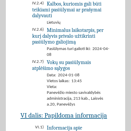
Kalbos, kuriomis gali būti
IV.2.4)
teikiami pasiūlymai ar prašymai
dalyvauti
Lietuvių
Minimalus laikotarpis, per
IV.2.6)
kurį dalyvis privalo užtikrinti
pasiūlymo galiojimą
Pasiūlymas turi galioti iki: 2024-04-
08
Vokų su pasiūlymais
IV.2.7)
atplėšimo sąlygos
Data: 2024-01-08
Vietos laikas: 13:45
Vieta:
Panevėžio miesto savivaldybės
administracija, 213 kab., Laisvės
a.20, Panevėžys
VI dalis: Papildoma informacija
Informacija apie
VI.1)