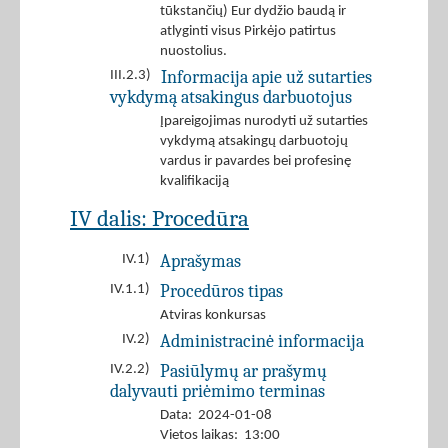
tūkstančių) Eur dydžio baudą ir
atlyginti visus Pirkėjo patirtus
nuostolius.
Informacija apie už sutarties
III.2.3)
vykdymą atsakingus darbuotojus
Įpareigojimas nurodyti už sutarties
vykdymą atsakingų darbuotojų
vardus ir pavardes bei profesinę
kvalifikaciją
IV dalis: Procedūra
Aprašymas
IV.1)
Procedūros tipas
IV.1.1)
Atviras konkursas
Administracinė informacija
IV.2)
Pasiūlymų ar prašymų
IV.2.2)
dalyvauti priėmimo terminas
Data: 2024-01-08
Vietos laikas: 13:00