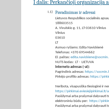
I dalis: Perkančioji organizacija 
Pavadinimas ir adresai
I.1)
Lietuvos Respublikos socialinės apsau
188603515
A. Vivulskio g. 11, LT-03610 Vilnius
Vilnius
03610
LT
Asmuo ryšiams: Edita Navickienė
Telefonas: +370 69544662
El. paštas:
edita.navickiene@socmin.
NUTS kodas: LT - LIETUVA
Interneto adresas (-ai):
Pagrindinis adresas:
https://socmin.lr
Pirkėjo profilio adresas:
https://pir
Neribota, visapusiška tiesioginė ir
https://pirkimai.eviesiejipirkimai.
Pasiūlymai arba prašymai dalyvauti tu
elektroniniu būdu per:
https://pirk
Pasiūlymai arba prašymai dalyvauti tu