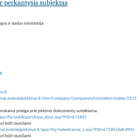
ar perkantysis subjektas
gos ir darbo ministerija
lt
v.lt
kimai.eviesiejipirkimai.lt/ctm/Company/CompanyInformation/Index/5511
 nemokama prieiga prie pirkimo dokumentų suteikiama:
lt/app/rfq/publicpurchase_docs.asp?PID=672861
ri būti siunčiami
imai.eviesiejipirkimai.lt/app/rfq/rwlentrance_s.asp?PID=672861&B=PPO
ri būti siunčiami