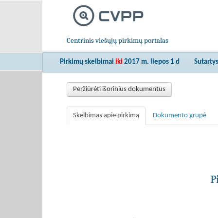
Centrinis viešųjų pirkimų portalas
Pirkimų skelbimai
iki
2017 m. liepos 1 d
Sutarty
Peržiūrėti išorinius dokumentus
Skelbimas apie pirkimą
Dokumento grupė
P