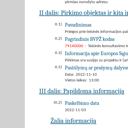
pirmiau nurodytu adresu
II dalis: Pirkimo objektas ir kita
Pavadinimas
II.1)
Prieigos prie teisinės informacijos p
Pagrindinis BVPŽ kodas
II.2)
79140000
- Teisinės konsultavimo i
Informacija apie Europos Sąj
II.3)
Pirkimas yra susijęs su projektu ir 
Pasiūlymų ar prašymų dalyva
II.5)
Data: 2022-11-10
Vietos laikas: 13:00
III dalis: Papildoma informacija
Paskelbimo data
III.2)
2022-11-03
Žalia informacija