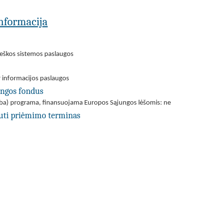
 informacija
aieškos sistemos paslaugos
r informacijos paslaugos
ungos fondus
(arba) programa, finansuojama Europos Sąjungos lėšomis: ne
uti priėmimo terminas