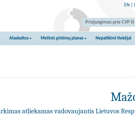
EN
|
Prisijungimas prie CVP IS
s
Ataskaitos
Metinis pirkimų planas
Nepatikimi tiekėjai
Mažo
irkimas atliekamas vadovaujantis Lietuvos Resp