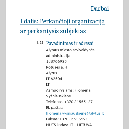
Darbai
I dalis: Perkančioji organizacija
ar perkantysis subjektas
Pavadinimas ir adresai
I.1)
Alytaus miesto savivaldybės
administracija
188706935
Rotušės a. 4
Alytus
LT-62504
LT
Asmuo ryšiams: Filomena
Vyšniauskienė
Telefonas: +370 31555127
El. paštas:
filomena.vysniauskiene@alytus.lt
Faksas: +370 31555191
NUTS kodas: LT - LIETUVA