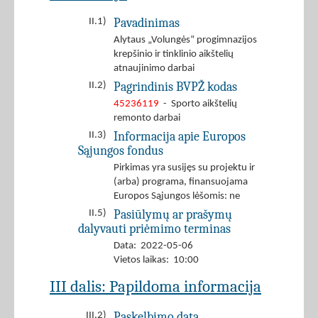
Pavadinimas
II.1)
Alytaus „Volungės“ progimnazijos
krepšinio ir tinklinio aikštelių
atnaujinimo darbai
Pagrindinis BVPŽ kodas
II.2)
45236119
- Sporto aikštelių
remonto darbai
Informacija apie Europos
II.3)
Sąjungos fondus
Pirkimas yra susijęs su projektu ir
(arba) programa, finansuojama
Europos Sąjungos lėšomis: ne
Pasiūlymų ar prašymų
II.5)
dalyvauti priėmimo terminas
Data: 2022-05-06
Vietos laikas: 10:00
III dalis: Papildoma informacija
Paskelbimo data
III.2)