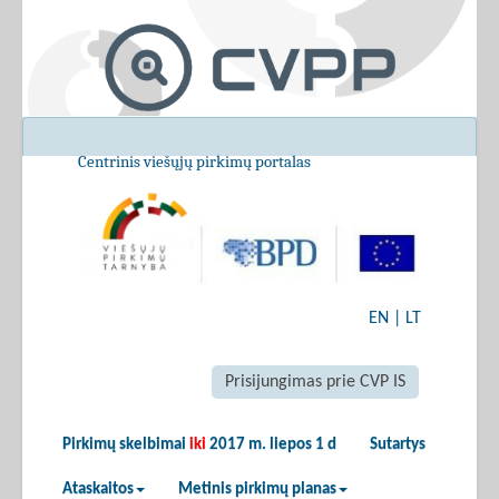
Centrinis viešųjų pirkimų portalas
EN
|
LT
Prisijungimas prie CVP IS
Pirkimų skelbimai
iki
2017 m. liepos 1 d
Sutartys
Ataskaitos
Metinis pirkimų planas