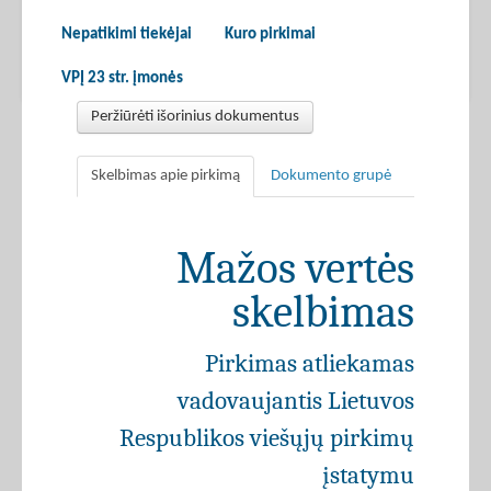
Nepatikimi tiekėjai
Kuro pirkimai
VPĮ 23 str. įmonės
Peržiūrėti išorinius dokumentus
Skelbimas apie pirkimą
Dokumento grupė
Mažos vertės
skelbimas
Pirkimas atliekamas
vadovaujantis Lietuvos
Respublikos viešųjų pirkimų
įstatymu