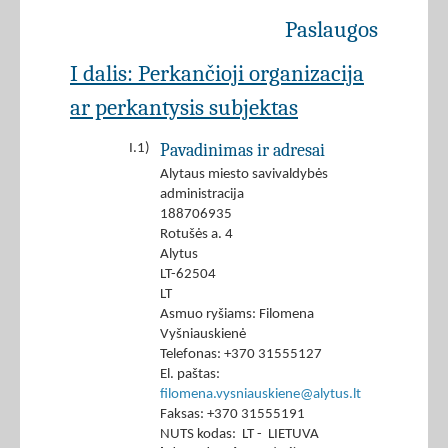
Paslaugos
I dalis: Perkančioji organizacija
ar perkantysis subjektas
Pavadinimas ir adresai
I.1)
Alytaus miesto savivaldybės
administracija
188706935
Rotušės a. 4
Alytus
LT-62504
LT
Asmuo ryšiams: Filomena
Vyšniauskienė
Telefonas: +370 31555127
El. paštas:
filomena.vysniauskiene@alytus.lt
Faksas: +370 31555191
NUTS kodas: LT - LIETUVA