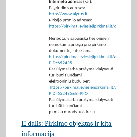
Interneto adresas (-ai):
Pagrindinis adresas:
http://www.alytus.lt
Pirkėjo profilio adresas:
https://pirkimai.eviesiejipirkimai.lt/ctm/Co
Neribota, visapusiška tiesioginė ir
nemokama prieiga prie pirkimo
dokumentų suteikiama:
https://pirkimai.eviesiejipirkimai.lt/app/rfq/p
PID=652435
Pasiūlymai arba prašymai dalyvauti
turi būti siunčiami
elektroniniu būdu per:
https://pirkimai.eviesiejipirkimai.lt/app/rfq/r
PID=652435&B=PPO
Pasiūlymai arba prašymai dalyvauti
turi būti siunčiami
pirmiau nurodytu adresu
II dalis: Pirkimo objektas ir kita
informacija