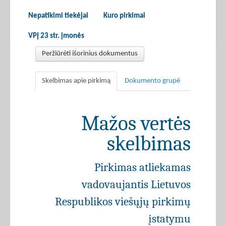
Nepatikimi tiekėjai
Kuro pirkimai
VPĮ 23 str. įmonės
Peržiūrėti išorinius dokumentus
Skelbimas apie pirkimą
Dokumento grupė
Mažos vertės
skelbimas
Pirkimas atliekamas
vadovaujantis Lietuvos
Respublikos viešųjų pirkimų
įstatymu