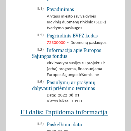
Pavadinimas
II.1)
Alytaus miesto savivaldybės
erdvinių duomenų rinkinio (SEDR)
tvarkymo paslaugos
Pagrindinis BVPŽ kodas
II.2)
72300000
- Duomenų paslaugos
Informacija apie Europos
II.3)
Sąjungos fondus
Pirkimas yra susijęs su projektu ir
(arba) programa, finansuojama
Europos Sąjungos lėšomis: ne
Pasiūlymų ar prašymų
II.5)
dalyvauti priėmimo terminas
Data: 2022-08-01
Vietos laikas: 10:00
III dalis: Papildoma informacija
Paskelbimo data
III.2)