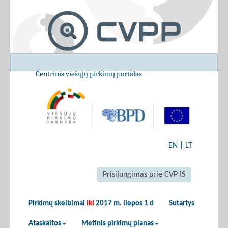
Centrinis viešųjų pirkimų portalas
EN
|
LT
Prisijungimas prie CVP IS
Pirkimų skelbimai
iki
2017 m. liepos 1 d
Sutartys
Ataskaitos
Metinis pirkimų planas