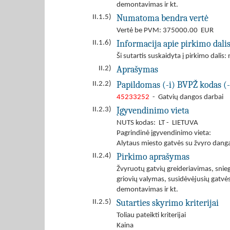
demontavimas ir kt.
Numatoma bendra vertė
II.1.5)
Vertė be PVM: 375000.00 EUR
Informacija apie pirkimo dali
II.1.6)
Ši sutartis suskaidyta į pirkimo dalis: 
Aprašymas
II.2)
Papildomas (-i) BVPŽ kodas (-
II.2.2)
45233252
- Gatvių dangos darbai
Įgyvendinimo vieta
II.2.3)
NUTS kodas: LT - LIETUVA
Pagrindinė įgyvendinimo vieta:
Alytaus miesto gatvės su žvyro dang
Pirkimo aprašymas
II.2.4)
Žvyruotų gatvių greideriavimas, snieg
griovių valymas, susidėvėjusių gatvė
demontavimas ir kt.
Sutarties skyrimo kriterijai
II.2.5)
Toliau pateikti kriterijai
Kaina