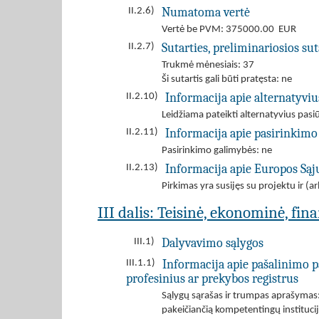
Numatoma vertė
II.2.6)
Vertė be PVM: 375000.00 EUR
Sutarties, preliminariosios s
II.2.7)
Trukmė mėnesiais: 37
Ši sutartis gali būti pratęsta: ne
Informacija apie alternatyvi
II.2.10)
Leidžiama pateikti alternatyvius pas
Informacija apie pasirinkimo
II.2.11)
Pasirinkimo galimybės: ne
Informacija apie Europos Są
II.2.13)
Pirkimas yra susijęs su projektu ir 
III dalis: Teisinė, ekonominė, fin
Dalyvavimo sąlygos
III.1)
Informacija apie pašalinimo p
III.1.1)
profesinius ar prekybos registrus
Sąlygų sąrašas ir trumpas aprašymas: 
pakeičiančią kompetentingų instituci