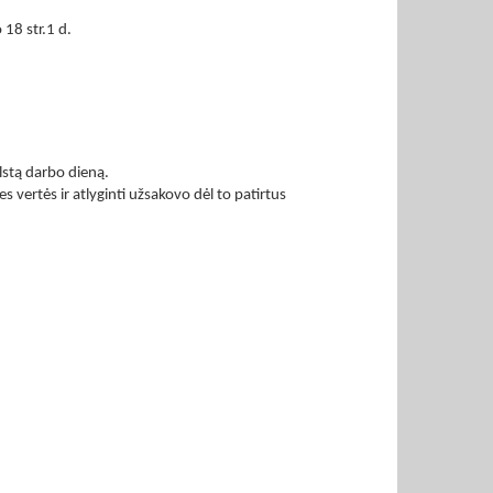
 18 str.1 d.
lstą darbo dieną.
vertės ir atlyginti užsakovo dėl to patirtus