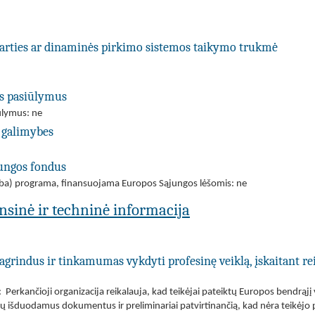
utarties ar dinaminės pirkimo sistemos taikymo trukmė
us pasiūlymus
iūlymus: ne
 galimybes
jungos fondus
(arba) programa, finansuojama Europos Sąjungos lėšomis: ne
ansinė ir techninė informacija
agrindus ir tinkamumas vykdyti profesinę veiklą, įskaitant re
Perkančioji organizacija reikalauja, kad teikėjai pateiktų Europos bendrąjį
jų išduodamus dokumentus ir preliminariai patvirtinančią, kad nėra teikėjo