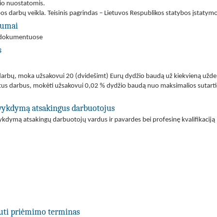
nio nuostatomis.
tybos darbų veikla. Teisinis pagrindas – Lietuvos Respublikos statybos įstatymo
ėgumai
mo dokumentuose
s
 darbų, moka užsakovui 20 (dvidešimt) Eurų dydžio baudą už kiekvieną užde
tus darbus, mokėti užsakovui 0,02 % dydžio baudą nuo maksimalios sutarties 
s vykdymą atsakingus darbuotojus
vykdymą atsakingų darbuotojų vardus ir pavardes bei profesinę kvalifikaciją
uti priėmimo terminas