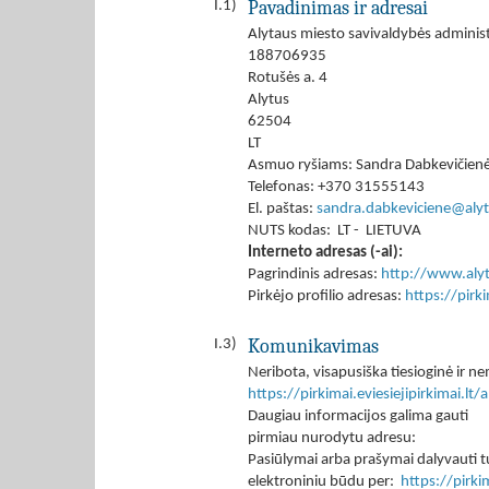
Pavadinimas ir adresai
I.1)
Alytaus miesto savivaldybės administ
188706935
Rotušės a. 4
Alytus
62504
LT
Asmuo ryšiams: Sandra Dabkevičien
Telefonas: +370 31555143
El. paštas:
sandra.dabkeviciene@alyt
NUTS kodas: LT - LIETUVA
Interneto adresas (-ai):
Pagrindinis adresas:
http://www.alyt
Pirkėjo profilio adresas:
https://pir
Komunikavimas
I.3)
Neribota, visapusiška tiesioginė ir
https://pirkimai.eviesiejipirkimai.
Daugiau informacijos galima gauti
pirmiau nurodytu adresu:
Pasiūlymai arba prašymai dalyvauti tu
elektroniniu būdu per:
https://pirk