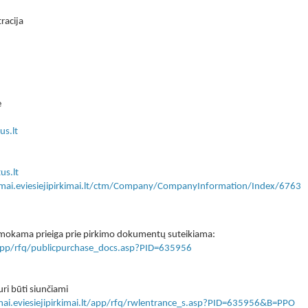
racija
ė
us.lt
us.lt
kimai.eviesiejipirkimai.lt/ctm/Company/CompanyInformation/Index/6763
 nemokama prieiga prie pirkimo dokumentų suteikiama:
lt/app/rfq/publicpurchase_docs.asp?PID=635956
ri būti siunčiami
imai.eviesiejipirkimai.lt/app/rfq/rwlentrance_s.asp?PID=635956&B=PPO