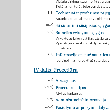
Viešųjų pirkimų įstatymo 46 straips
Tiekėjas turi turėti teisę verstis sta
Techniniai ir profesiniai paj
III.1.3)
Atrankos kriterijai, nurodyti pirki
Su sutartimi susijusios sąlygo
III.2)
Sutarties vykdymo sąlygos
III.2.2)
Vykdytojas laiku neatlikęs užsakytų
Vykdytojui atsisakius vykdyti užsaky
nuostolius.
Informacija apie už sutartie
III.2.3)
Įpareigojimas nurodyti už sutarties 
IV dalis: Procedūra
Aprašymas
IV.1)
Procedūros tipas
IV.1.1)
Atviras konkursas
Administracinė informacija
IV.2)
Pasiūlymų ar prašymų dalyva
IV.2.2)