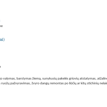
s
ne
ai)
a
o valymas, barstymas žiemą, sunykusių pakelės griovių atstatymas, atžalinės
s ruožų pažvyravimas, žvyro dangų remontas po liūčių ar kitų stichinių nela