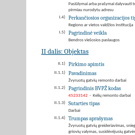
Pasiūlymai arba prašymai dalyvauti tu
pirmiau nurodytu adresu
Perkančiosios organizacijos ti
I.4)
Regiono ar vietos valdžios institucija
Pagrindinė veikla
I.5)
Bendros viešosios paslaugos
II dalis: Objektas
Pirkimo apimtis
II.1)
Pavadinimas
II.1.1)
Žvyruotų gatvių remonto darbai
Pagrindinis BVPŽ kodas
II.1.2)
45233142
- Kelių remonto darbai
Sutarties tipas
II.1.3)
Darbai
Trumpas aprašymas
II.1.4)
Žvyruotų gatvių greideriavimas, snieg
griovių valymas, susidėvėjusių gatvė