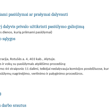
kiami pasiūlymai ar prašymai dalyvauti
į dalyvis privalo užtikrinti pasiūlymo galiojimą
s dienos, kurią priimami pasiūlymai)
o sąlygos
acija, Rotušės a. 4, 403 kab., Alytuje.
is ir vokų su pasiūlymais atplėšimo procedūrą:
mo 44 straipsnio 11 dalimi, teikėjai nedalyvauja komisijos posėdžiuose, k
asiūlymų nagrinėjimo, vertinimo ir palyginimo procedūros.
ą
s darbo srautus