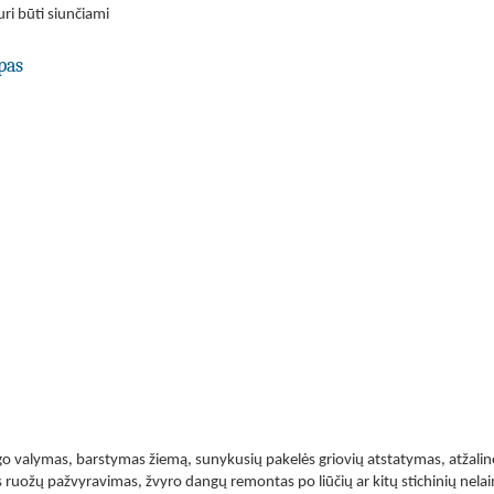
ri būti siunčiami
pas
o valymas, barstymas žiemą, sunykusių pakelės griovių atstatymas, atžalinės
s ruožų pažvyravimas, žvyro dangų remontas po liūčių ar kitų stichinių nela