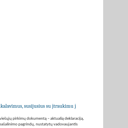
ikalavimus, susijusius su įtraukimu į
 viešųjų pirkimų dokumentą – aktualią deklaraciją,
 pašalinimo pagrindų, nustatytų vadovaujantis