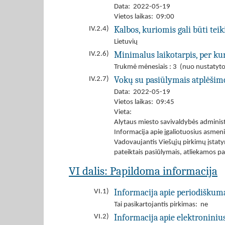
Data: 2022-05-19
Vietos laikas: 09:00
Kalbos, kuriomis gali būti tei
IV.2.4)
Lietuvių
Minimalus laikotarpis, per kur
IV.2.6)
Trukmė mėnesiais : 3 (nuo nustatyto
Vokų su pasiūlymais atplėšim
IV.2.7)
Data: 2022-05-19
Vietos laikas: 09:45
Vieta:
Alytaus miesto savivaldybės administr
Informacija apie įgaliotuosius asmen
Vadovaujantis Viešųjų pirkimų įstaty
pateiktais pasiūlymais, atliekamos p
VI dalis: Papildoma informacija
Informacija apie periodiškum
VI.1)
Tai pasikartojantis pirkimas: ne
Informacija apie elektroniniu
VI.2)