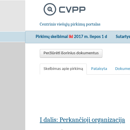
Centrinis viešųjų pirkimų portalas
Pirkimų skelbimai
iki
2017 m. liepos 1 d
Sutarty
Peržiūrėti išorinius dokumentus
Skelbimas apie pirkimą
Pataisyta
Dokume
I dalis: Perkančioji organizacija