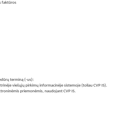
s faktūros
cedūrų terminą (-us):
rinėje viešųjų pirkimų informacinėje sistemoje (toliau CVP IS).
elektroninėmis priemonėmis, naudojant CVP IS.