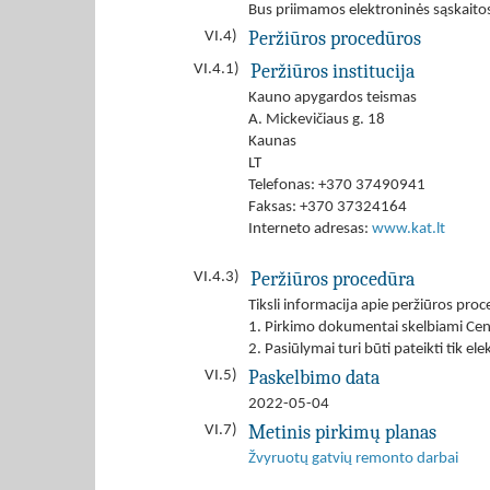
Bus priimamos elektroninės sąskaito
Peržiūros procedūros
VI.4)
Peržiūros institucija
VI.4.1)
Kauno apygardos teismas
A. Mickevičiaus g. 18
Kaunas
LT
Telefonas: +370 37490941
Faksas: +370 37324164
Interneto adresas:
www.kat.lt
Peržiūros procedūra
VI.4.3)
Tiksli informacija apie peržiūros pro
1. Pirkimo dokumentai skelbiami Cent
2. Pasiūlymai turi būti pateikti tik 
Paskelbimo data
VI.5)
2022-05-04
Metinis pirkimų planas
VI.7)
Žvyruotų gatvių remonto darbai