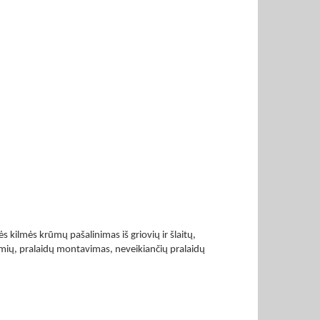
 kilmės krūmų pašalinimas iš griovių ir šlaitų,
imių, pralaidų montavimas, neveikiančių pralaidų