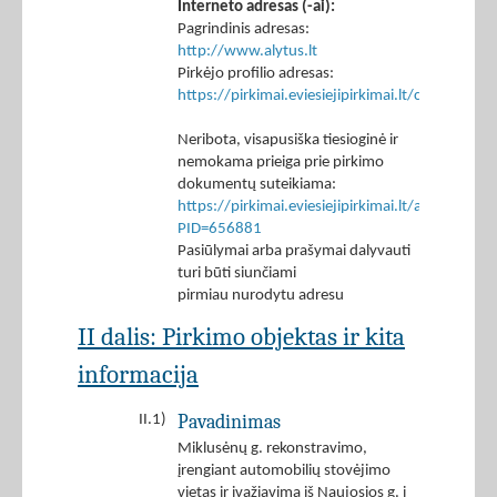
Interneto adresas (-ai):
Pagrindinis adresas:
http://www.alytus.lt
Pirkėjo profilio adresas:
https://pirkimai.eviesiejipirkimai.lt/ctm/Co
Neribota, visapusiška tiesioginė ir
nemokama prieiga prie pirkimo
dokumentų suteikiama:
https://pirkimai.eviesiejipirkimai.lt/app/rfq/p
PID=656881
Pasiūlymai arba prašymai dalyvauti
turi būti siunčiami
pirmiau nurodytu adresu
II dalis: Pirkimo objektas ir kita
informacija
Pavadinimas
II.1)
Miklusėnų g. rekonstravimo,
įrengiant automobilių stovėjimo
vietas ir įvažiavimą iš Naujosios g. į