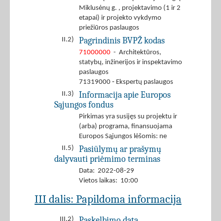
Miklusėnų g. , projektavimo (1 ir 2
etapai) ir projekto vykdymo
priežiūros paslaugos
Pagrindinis BVPŽ kodas
II.2)
71000000
- Architektūros,
statybų, inžinerijos ir inspektavimo
paslaugos
71319000 ‐ Ekspertų paslaugos
Informacija apie Europos
II.3)
Sąjungos fondus
Pirkimas yra susijęs su projektu ir
(arba) programa, finansuojama
Europos Sąjungos lėšomis: ne
Pasiūlymų ar prašymų
II.5)
dalyvauti priėmimo terminas
Data: 2022-08-29
Vietos laikas: 10:00
III dalis: Papildoma informacija
Paskelbimo data
III.2)