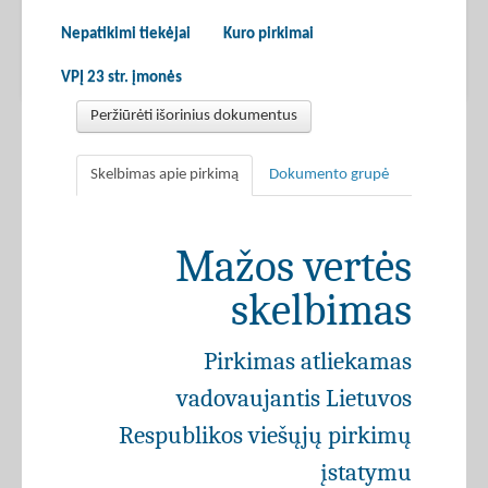
Nepatikimi tiekėjai
Kuro pirkimai
VPĮ 23 str. įmonės
Peržiūrėti išorinius dokumentus
Skelbimas apie pirkimą
Dokumento grupė
Mažos vertės
skelbimas
Pirkimas atliekamas
vadovaujantis Lietuvos
Respublikos viešųjų pirkimų
įstatymu