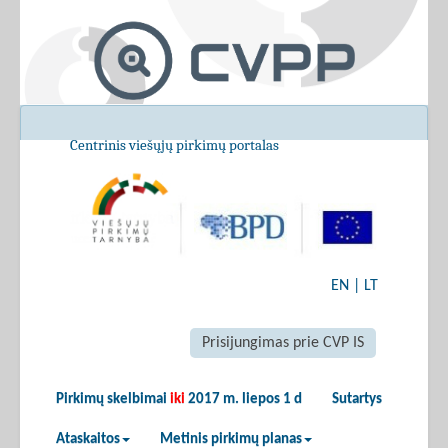
Centrinis viešųjų pirkimų portalas
EN
|
LT
Prisijungimas prie CVP IS
Pirkimų skelbimai
iki
2017 m. liepos 1 d
Sutartys
Ataskaitos
Metinis pirkimų planas