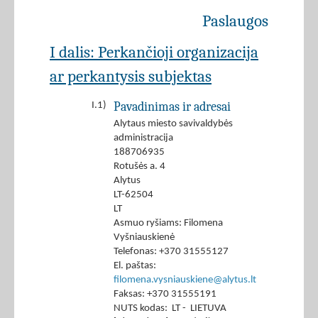
Paslaugos
I dalis: Perkančioji organizacija
ar perkantysis subjektas
Pavadinimas ir adresai
I.1)
Alytaus miesto savivaldybės
administracija
188706935
Rotušės a. 4
Alytus
LT-62504
LT
Asmuo ryšiams: Filomena
Vyšniauskienė
Telefonas: +370 31555127
El. paštas:
filomena.vysniauskiene@alytus.lt
Faksas: +370 31555191
NUTS kodas: LT - LIETUVA