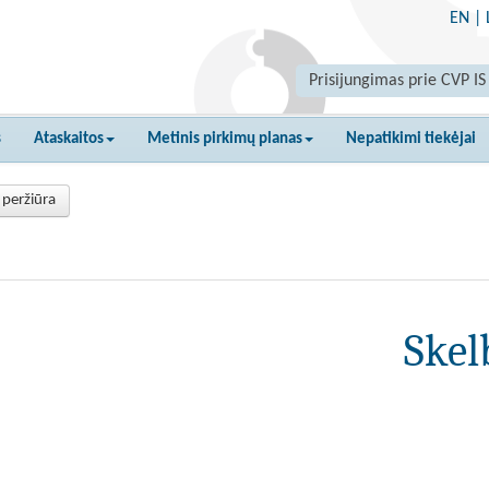
EN
|
Prisijungimas prie CVP IS
s
Ataskaitos
Metinis pirkimų planas
Nepatikimi tiekėjai
 peržiūra
Skel