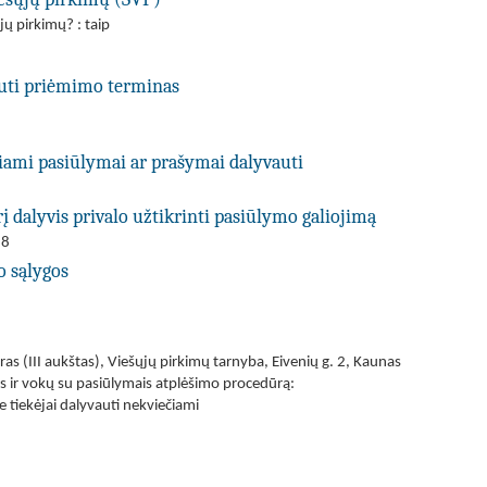
jų pirkimų? : taip
uti priėmimo terminas
kiami pasiūlymai ar prašymai dalyvauti
į dalyvis privalo užtikrinti pasiūlymo galiojimą
18
o sąlygos
s (III aukštas), Viešųjų pirkimų tarnyba, Eivenių g. 2, Kaunas
is ir vokų su pasiūlymais atplėšimo procedūrą:
 tiekėjai dalyvauti nekviečiami