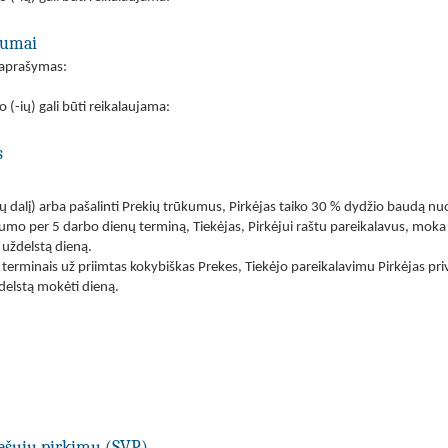
ėgumai
s aprašymas:
o (-ių) gali būti reikalaujama:
s
s (jų dalį) arba pašalinti Prekių trūkumus, Pirkėjas taiko 30 % dydžio baudą 
kumo per 5 darbo dienų terminą, Tiekėjas, Pirkėjui raštu pareikalavus, moka
 uždelstą dieną.
terminais už priimtas kokybiškas Prekes, Tiekėjo pareikalavimu Pirkėjas pri
elstą mokėti dieną.
viešųjų pirkimų (SVP)