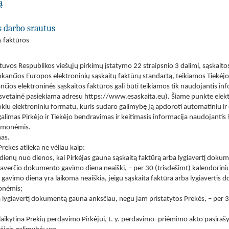
ą
s darbo srautus
s faktūros
tuvos Respublikos viešųjų pirkimų įstatymo 22 straipsnio 3 dalimi, sąskaito
tinkančios Europos elektroninių sąskaitų faktūrų standartą, teikiamos Tiekė
nčios elektroninės sąskaitos faktūros gali būti teikiamos tik naudojantis i
 svetainė pasiekiama adresu https://www.esaskaita.eu). Šiame punkte elekt
tokiu elektroniniu formatu, kuris sudaro galimybę ją apdoroti automatiniu i
alimas Pirkėjo ir Tiekėjo bendravimas ir keitimasis informacija naudojantis š
iemonėmis.
as.
ekes atlieka ne vėliau kaip:
 dienų nuo dienos, kai Pirkėjas gauna sąskaitą faktūrą arba lygiavertį doku
ygiaverčio dokumento gavimo diena neaiški, – per 30 (trisdešimt) kalendorin
avimo diena yra laikoma neaiškia, jeigu sąskaita faktūra arba lygiavertis do
onėmis;
rba lygiavertį dokumentą gauna anksčiau, negu jam pristatytos Prekės, – per
aikytina Prekių perdavimo Pirkėjui, t. y. perdavimo–priėmimo akto pasiraš