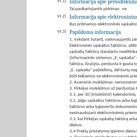
Informacija apie periodiškum
VI.1)
Tai pasikartojantis pirkimas: ne
Informacija apie elektroniniu
VI.2)
Bus priimamos elektroninės sąskaito
Papildoma informacija
VI.3)
1. Vykdant Sutartį, vadovaujantis Lie
Elektroninės sąskaitos faktūros, ati
sąskaitų faktūrų standarto neatitinka
(informacinės sistemos „E. sąskaita“
faktūra, išrašyta, perduota ir gauta 
„E. sąskaita“ pažeidimų, dėl kurių neg
būti teikiamos ne elektroninėmis pr
2. Avansinis mokėjimas: nenumatom
3. Pirkėjas mokėjimus už perduotas Pr
3.1. per 30 (trisdešimt) kalendorinių
3.2. jeigu sąskaitos faktūros arba l
faktūros arba lygiaverčio dokumento g
nesinaudojant elektroninėmis priem
3.3. kai Pirkėjas sąskaitą faktūrą a
dienos.
3.4 Prekių pristatymo/gavimo diena l