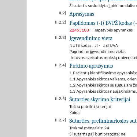
Ši sutartis suskaidyta į pirkimo dalis: 
Aprašymas
II.2)
Papildomas (-i) BVPŽ kodas (-
II.2.2)
22455100
- Tapatybės apyrankės
Įgyvendinimo vieta
II.2.3)
NUTS kodas: LT - LIETUVA
Pagrindinė įgyvendinimo vieta:
Lietuvos sveikatos mokslų universitet
Pirkimo aprašymas
II.2.4)
1.Pacientų identifikavimo apyrankės
1.1 Apyrankės skirtos vaikams, orient
1.2 Apyrankės skirtos suaugusiam žmo
1.3 Apyrankės skirtos naujagimiams, o
Sutarties skyrimo kriterijai
II.2.5)
Toliau pateikti kriterijai
Kaina
Sutarties, preliminariosios s
II.2.7)
Trukmė mėnesiais: 24
Ši sutartis gali būti pratęsta: ne