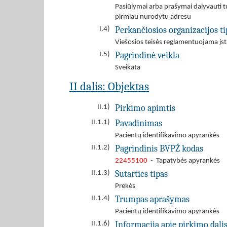
Pasiūlymai arba prašymai dalyvauti tu
pirmiau nurodytu adresu
Perkančiosios organizacijos ti
I.4)
Viešosios teisės reglamentuojama įst
Pagrindinė veikla
I.5)
Sveikata
II dalis: Objektas
Pirkimo apimtis
II.1)
Pavadinimas
II.1.1)
Pacientų identifikavimo apyrankės
Pagrindinis BVPŽ kodas
II.1.2)
22455100
- Tapatybės apyrankės
Sutarties tipas
II.1.3)
Prekės
Trumpas aprašymas
II.1.4)
Pacientų identifikavimo apyrankės
Informacija apie pirkimo dali
II.1.6)