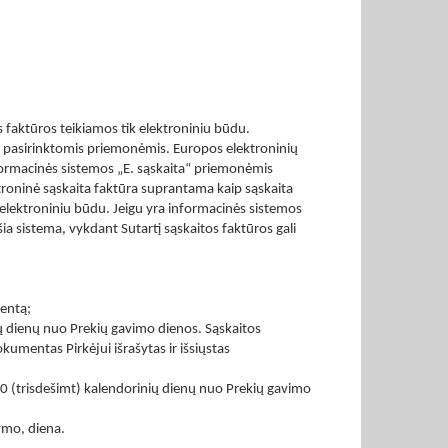
s faktūros teikiamos tik elektroniniu būdu.
jo pasirinktomis priemonėmis. Europos elektroninių
nformacinės sistemos „E. sąskaita“ priemonėmis
roninė sąskaita faktūra suprantama kaip sąskaita
r elektroniniu būdu. Jeigu yra informacinės sistemos
ia sistema, vykdant Sutartį sąskaitos faktūros gali
mentą;
ių dienų nuo Prekių gavimo dienos. Sąskaitos
kumentas Pirkėjui išrašytas ir išsiųstas
 30 (trisdešimt) kalendorinių dienų nuo Prekių gavimo
ymo, diena.