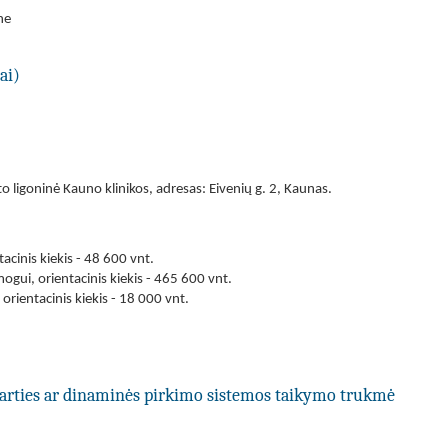
ne
ai)
o ligoninė Kauno klinikos, adresas: Eivenių g. 2, Kaunas.
:
acinis kiekis - 48 600 vnt.
gui, orientacinis kiekis - 465 600 vnt.
rientacinis kiekis - 18 000 vnt.
utarties ar dinaminės pirkimo sistemos taikymo trukmė