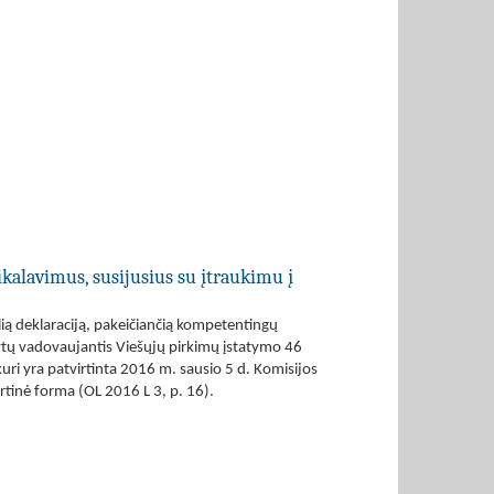
ikalavimus, susijusius su įtraukimu į
ią deklaraciją, pakeičiančią kompetentingų
tytų vadovaujantis Viešųjų pirkimų įstatymo 46
i yra patvirtinta 2016 m. sausio 5 d. Komisijos
inė forma (OL 2016 L 3, p. 16).