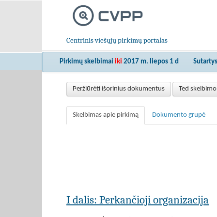
Centrinis viešųjų pirkimų portalas
Pirkimų skelbimai
iki
2017 m. liepos 1 d
Sutarty
Peržiūrėti išorinius dokumentus
Ted skelbimo
Skelbimas apie pirkimą
Dokumento grupė
I dalis: Perkančioji organizacija