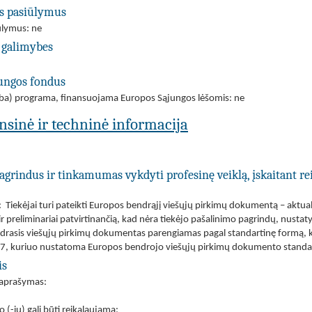
us pasiūlymus
iūlymus: ne
 galimybes
jungos fondus
(arba) programa, finansuojama Europos Sąjungos lėšomis: ne
ansinė ir techninė informacija
agrindus ir tinkamumas vykdyti profesinę veiklą, įskaitant re
 Tiekėjai turi pateikti Europos bendrąjį viešųjų pirkimų dokumentą – aktual
 preliminariai patvirtinančią, kad nėra tiekėjo pašalinimo pagrindų, nusta
rasis viešųjų pirkimų dokumentas parengiamas pagal standartinę formą, kur
7, kuriuo nustatoma Europos bendrojo viešųjų pirkimų dokumento standart
is
s aprašymas:
o (-ių) gali būti reikalaujama: