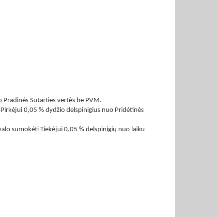
nuo Pradinės Sutarties vertės be PVM.
 Pirkėjui 0,05 % dydžio delspinigius nuo Pridėtinės
valo sumokėti Tiekėjui 0,05 % delspinigių nuo laiku