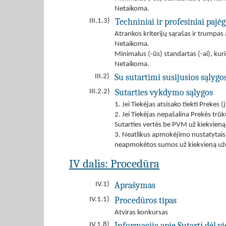
Netaikoma.
Techniniai ir profesiniai paj
III.1.3)
Atrankos kriterijų sąrašas ir trumpa
Netaikoma.
Minimalus (-ūs) standartas (-ai), kuri
Netaikoma.
Su sutartimi susijusios sąlygo
III.2)
Sutarties vykdymo sąlygos
III.2.2)
1. Jei Tiekėjas atsisako tiekti Preke
2. Jei Tiekėjas nepašalina Prekės trū
Sutarties vertės be PVM už kiekvieną
3. Neatlikus apmokėjimo nustatytais 
neapmokėtos sumos už kiekvieną užd
IV dalis: Procedūra
Aprašymas
IV.1)
Procedūros tipas
IV.1.1)
Atviras konkursas
Informacija apie Sutartį dėl 
IV.1.8)