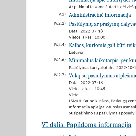
Ar pirkimui taikoma Sutartis dėl viešų
Administracinė informacija
IV.2)
Pasiūlymų ar prašymų dalyva
IV.2.2)
Data: 2022-07-18
Vietos laikas: 10:00
Kalbos, kuriomis gali būti tei
IV.2.4)
Lietuvių
Minimalus laikotarpis, per kur
IV.2.6)
Pasiūlymas turi galioti iki: 2022-10-
Vokų su pasiūlymais atplėšim
IV.2.7)
Data: 2022-07-18
Vietos laikas: 10:45
Vieta:
LSMUL Kauno klinikos, Paslaugų centra
Informacija apie įgaliotuosius asmen
Susipažinimo su pasiūlymais posėdyje
VI dalis: Papildoma informacija