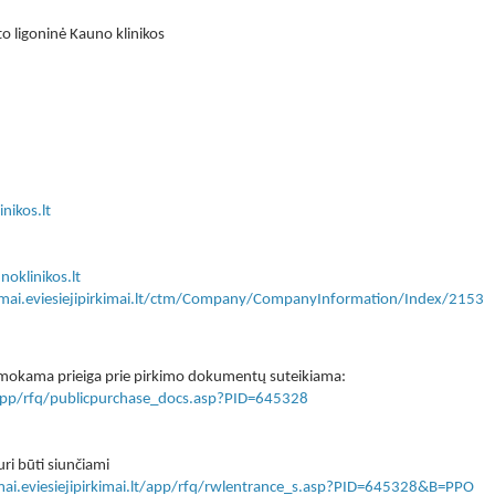
o ligoninė Kauno klinikos
nikos.lt
oklinikos.lt
kimai.eviesiejipirkimai.lt/ctm/Company/CompanyInformation/Index/2153
 nemokama prieiga prie pirkimo dokumentų suteikiama:
lt/app/rfq/publicpurchase_docs.asp?PID=645328
ri būti siunčiami
imai.eviesiejipirkimai.lt/app/rfq/rwlentrance_s.asp?PID=645328&B=PPO