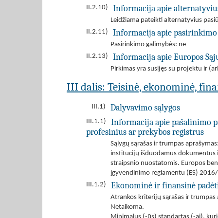
Informacija apie alternatyvi
II.2.10)
Leidžiama pateikti alternatyvius pas
Informacija apie pasirinkimo
II.2.11)
Pasirinkimo galimybės: ne
Informacija apie Europos Są
II.2.13)
Pirkimas yra susijęs su projektu ir 
III dalis: Teisinė, ekonominė, fin
Dalyvavimo sąlygos
III.1)
Informacija apie pašalinimo p
III.1.1)
profesinius ar prekybos registrus
Sąlygų sąrašas ir trumpas aprašymas:
institucijų išduodamus dokumentus ir
straipsnio nuostatomis. Europos bend
įgyvendinimo reglamentu (ES) 2016/
Ekonominė ir finansinė padėt
III.1.2)
Atrankos kriterijų sąrašas ir trumpa
Netaikoma.
Minimalus (-ūs) standartas (-ai), kuri