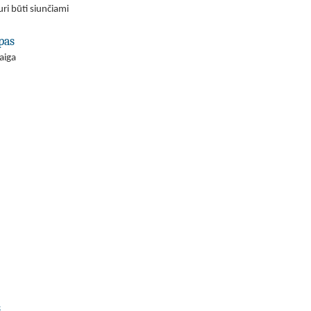
ri būti siunčiami
pas
aiga
s