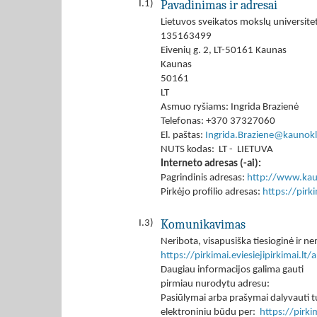
Pavadinimas ir adresai
I.1)
Lietuvos sveikatos mokslų universitet
135163499
Eivenių g. 2, LT-50161 Kaunas
Kaunas
50161
LT
Asmuo ryšiams: Ingrida Brazienė
Telefonas: +370 37327060
El. paštas:
Ingrida.Braziene@kaunokli
NUTS kodas: LT - LIETUVA
Interneto adresas (-ai):
Pagrindinis adresas:
http://www.kaun
Pirkėjo profilio adresas:
https://pir
Komunikavimas
I.3)
Neribota, visapusiška tiesioginė ir
https://pirkimai.eviesiejipirkimai.
Daugiau informacijos galima gauti
pirmiau nurodytu adresu:
Pasiūlymai arba prašymai dalyvauti tu
elektroniniu būdu per:
https://pirk