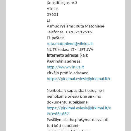
Konstitucijos pr.3
Vilnius
09601
LT
Asmuo ryšiams: Rūta Matonienė
Telefonas: +370 2112516
El. paštas:
ruta.matoniene@vilnius.lt
NUTS kodas: LT - LIETUVA
Interneto adresas (-ai):
Pagrindinis adresas:
http://www.vilnius.lt
Pirkėjo profilio adresas:
https://pirkimai.eviesiejipirkimai.lt/ctm/Co
Neribota, visapusiška tiesioginė ir
nemokama prieiga prie pirkimo
dokumentų suteikiama:
https://pirkimai.eviesiejipirkimai.lt/app/rfq/p
PID=681687
Pasiūlymai arba prašymai dalyvauti
turi būti siunčiami