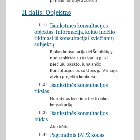
pirmiau nurodytu adresu
II dalis: Objektas
Išankstinės konsultacijos
II.1)
objektas. Informacija, kokio indėlio
tikimasi iš konsultacijai kviečiamų
subjektų
Rinkos konsultacija dėl Šnipiškių g.
nuo sankirtos su Kalvarijų g. iki
pėsčiųjų pasažo, jungiančio
Konstitucijos pr. su Upės g., Vilniuje,
atviro projekto konkurso
Išankstinės konsultacijos
II.2)
tikslas
Nurodytas kvietime teikti rinkos
konsultaciją.
Išankstinės konsultacijos
II.3)
būdas
Abu būdai
Pagrindinis BVPŽ kodas
II.4)