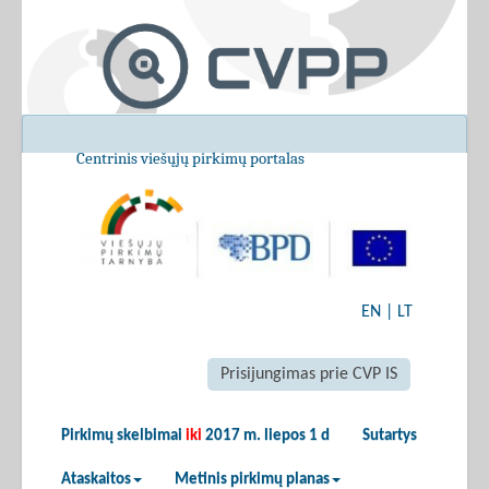
Centrinis viešųjų pirkimų portalas
EN
|
LT
Prisijungimas prie CVP IS
Pirkimų skelbimai
iki
2017 m. liepos 1 d
Sutartys
Ataskaitos
Metinis pirkimų planas