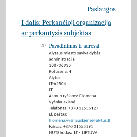
Paslaugos
I dalis: Perkančioji organizacija
ar perkantysis subjektas
Pavadinimas ir adresai
I.1)
Alytaus miesto savivaldybės
administracija
188706935
Rotušės a. 4
Alytus
LT-62504
LT
Asmuo ryšiams: Filomena
Vyšniauskienė
Telefonas: +370 31555127
El. paštas:
filomena.vysniauskiene@alytus.lt
Faksas: +370 31555191
NUTS kodas: LT - LIETUVA