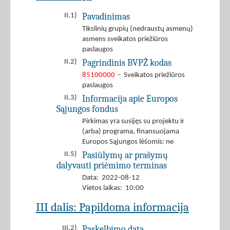
Pavadinimas
II.1)
Tikslinių grupių (nedraustų asmenų)
asmens sveikatos priežiūros
paslaugos
Pagrindinis BVPŽ kodas
II.2)
85100000
- Sveikatos priežiūros
paslaugos
Informacija apie Europos
II.3)
Sąjungos fondus
Pirkimas yra susijęs su projektu ir
(arba) programa, finansuojama
Europos Sąjungos lėšomis: ne
Pasiūlymų ar prašymų
II.5)
dalyvauti priėmimo terminas
Data: 2022-08-12
Vietos laikas: 10:00
III dalis: Papildoma informacija
Paskelbimo data
III.2)