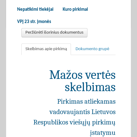
Nepatikimi tiekėjai
Kuro pirkimai
VPĮ 23 str. įmonės
Peržiūrėti išorinius dokumentus
Skelbimas apie pirkimą
Dokumento grupė
Mažos vertės
skelbimas
Pirkimas atliekamas
vadovaujantis Lietuvos
Respublikos viešųjų pirkimų
įstatymu