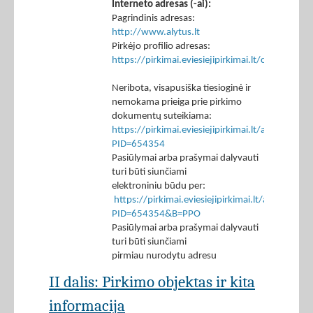
Interneto adresas (-ai):
Pagrindinis adresas:
http://www.alytus.lt
Pirkėjo profilio adresas:
https://pirkimai.eviesiejipirkimai.lt/ctm/Co
Neribota, visapusiška tiesioginė ir
nemokama prieiga prie pirkimo
dokumentų suteikiama:
https://pirkimai.eviesiejipirkimai.lt/app/rfq/p
PID=654354
Pasiūlymai arba prašymai dalyvauti
turi būti siunčiami
elektroniniu būdu per:
https://pirkimai.eviesiejipirkimai.lt/app/rfq/r
PID=654354&B=PPO
Pasiūlymai arba prašymai dalyvauti
turi būti siunčiami
pirmiau nurodytu adresu
II dalis: Pirkimo objektas ir kita
informacija