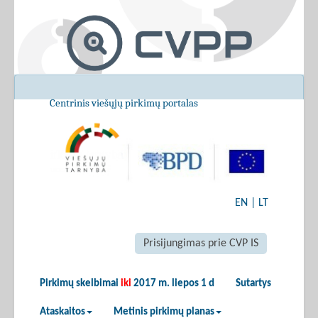
Centrinis viešųjų pirkimų portalas
EN
|
LT
Prisijungimas prie CVP IS
Pirkimų skelbimai
iki
2017 m. liepos 1 d
Sutartys
Ataskaitos
Metinis pirkimų planas