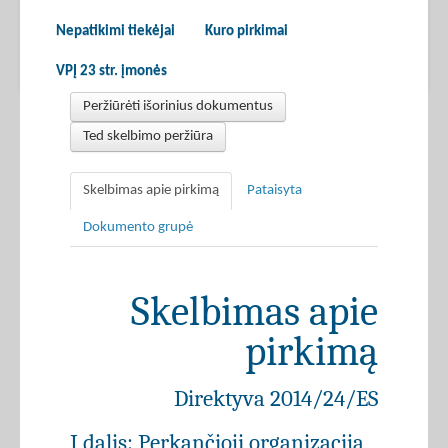
Nepatikimi tiekėjai
Kuro pirkimai
VPĮ 23 str. įmonės
Peržiūrėti išorinius dokumentus
Ted skelbimo peržiūra
Skelbimas apie pirkimą
Pataisyta
Dokumento grupė
Skelbimas apie
pirkimą
Direktyva 2014/24/ES
I dalis: Perkančioji organizacija