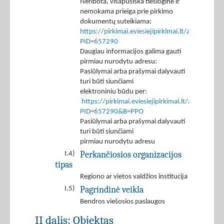
Neribota, visapusiška tiesioginė ir
nemokama prieiga prie pirkimo
dokumentų suteikiama:
https://pirkimai.eviesiejipirkimai.lt/app/rfq/p
PID=657290
Daugiau informacijos galima gauti
pirmiau nurodytu adresu:
Pasiūlymai arba prašymai dalyvauti
turi būti siunčiami
elektroniniu būdu per:
https://pirkimai.eviesiejipirkimai.lt/app/rfq/r
PID=657290&B=PPO
Pasiūlymai arba prašymai dalyvauti
turi būti siunčiami
pirmiau nurodytu adresu
Perkančiosios organizacijos
I.4)
tipas
Regiono ar vietos valdžios institucija
Pagrindinė veikla
I.5)
Bendros viešosios paslaugos
II dalis: Objektas