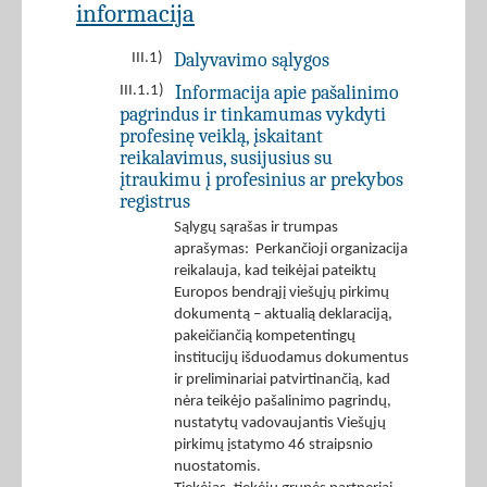
informacija
Dalyvavimo sąlygos
III.1)
Informacija apie pašalinimo
III.1.1)
pagrindus ir tinkamumas vykdyti
profesinę veiklą, įskaitant
reikalavimus, susijusius su
įtraukimu į profesinius ar prekybos
registrus
Sąlygų sąrašas ir trumpas
aprašymas: Perkančioji organizacija
reikalauja, kad teikėjai pateiktų
Europos bendrąjį viešųjų pirkimų
dokumentą – aktualią deklaraciją,
pakeičiančią kompetentingų
institucijų išduodamus dokumentus
ir preliminariai patvirtinančią, kad
nėra teikėjo pašalinimo pagrindų,
nustatytų vadovaujantis Viešųjų
pirkimų įstatymo 46 straipsnio
nuostatomis.