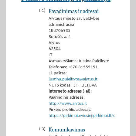
Pavadinimas ir adresai
I.1)
Alytaus miesto savivaldybės
administracija
188706935
Rotušės a. 4
Alytus
62504
LT
Asmuo ryšiams: Justina Puleikytė
Telefonas: +370 31555151
El. paštas:
justina.puleikyte@alytus.lt
NUTS kodas: LT - LIETUVA
Interneto adresas (-ai):
Pagrindinis adresas:
http://www.alytus.lt
Pirkėjo profilio adresas:
https://pirkimai.eviesiejipirkimai.lt/ctm/Co
Komunikavimas
I.3)