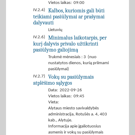
Vietos laikas: 09:00
Kalbos, kuriomis gali būti
IV.2.4)
teikiami pasiūlymai ar prašymai
dalyvauti
Lietuvių
Minimalus laikotarpis, per
IV.2.6)
kurį dalyvis privalo užtikrinti
pasiūlymo galiojimą
Trukmė mėnesiais : 3 (nuo
nustatytos dienos, kurią priimami
pasiūlymai)
Vokų su pasiūlymais
IV.2.7)
atplėšimo sąlygos
Data: 2022-09-26
Vietos laikas: 09:45
Vieta:
Alytaus miesto savivaldybės
administracija, Rotušės a. 4, 403
kab., Alytuje.
Informacija apie įgaliotuosius
asmenis ir vokų su pasiūlymais