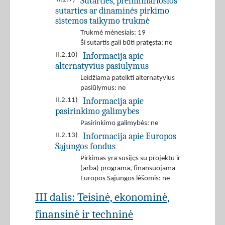
Sutarties, preliminariosios
sutarties ar dinaminės pirkimo
sistemos taikymo trukmė
Trukmė mėnesiais: 19
Ši sutartis gali būti pratęsta: ne
Informacija apie
II.2.10)
alternatyvius pasiūlymus
Leidžiama pateikti alternatyvius
pasiūlymus: ne
Informacija apie
II.2.11)
pasirinkimo galimybes
Pasirinkimo galimybės: ne
Informacija apie Europos
II.2.13)
Sąjungos fondus
Pirkimas yra susijęs su projektu ir
(arba) programa, finansuojama
Europos Sąjungos lėšomis: ne
III dalis: Teisinė, ekonominė,
finansinė ir techninė