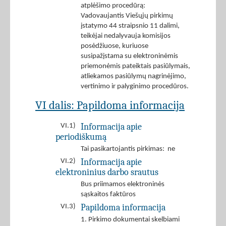
atplėšimo procedūrą:
Vadovaujantis Viešųjų pirkimų
įstatymo 44 straipsnio 11 dalimi,
teikėjai nedalyvauja komisijos
posėdžiuose, kuriuose
susipažįstama su elektroninėmis
priemonėmis pateiktais pasiūlymais,
atliekamos pasiūlymų nagrinėjimo,
vertinimo ir palyginimo procedūros.
VI dalis: Papildoma informacija
Informacija apie
VI.1)
periodiškumą
Tai pasikartojantis pirkimas: ne
Informacija apie
VI.2)
elektroninius darbo srautus
Bus priimamos elektroninės
sąskaitos faktūros
Papildoma informacija
VI.3)
1. Pirkimo dokumentai skelbiami