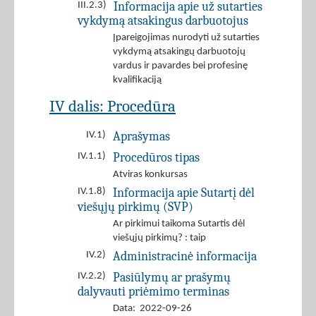
Informacija apie už sutarties
III.2.3)
vykdymą atsakingus darbuotojus
Įpareigojimas nurodyti už sutarties
vykdymą atsakingų darbuotojų
vardus ir pavardes bei profesinę
kvalifikaciją
IV dalis: Procedūra
Aprašymas
IV.1)
Procedūros tipas
IV.1.1)
Atviras konkursas
Informacija apie Sutartį dėl
IV.1.8)
viešųjų pirkimų (SVP)
Ar pirkimui taikoma Sutartis dėl
viešųjų pirkimų? : taip
Administracinė informacija
IV.2)
Pasiūlymų ar prašymų
IV.2.2)
dalyvauti priėmimo terminas
Data: 2022-09-26