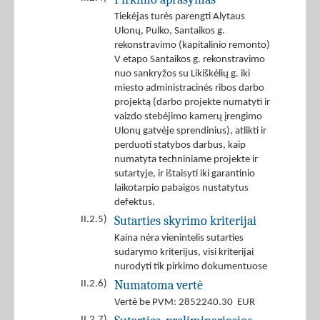
Tiekėjas turės parengti Alytaus
Ulonų, Pulko, Santaikos g.
rekonstravimo (kapitalinio remonto)
V etapo Santaikos g. rekonstravimo
nuo sankryžos su Likiškėlių g. iki
miesto administracinės ribos darbo
projektą (darbo projekte numatyti ir
vaizdo stebėjimo kamerų įrengimo
Ulonų gatvėje sprendinius), atlikti ir
perduoti statybos darbus, kaip
numatyta techniniame projekte ir
sutartyje, ir ištaisyti iki garantinio
laikotarpio pabaigos nustatytus
defektus.
Sutarties skyrimo kriterijai
II.2.5)
Kaina nėra vienintelis sutarties
sudarymo kriterijus, visi kriterijai
nurodyti tik pirkimo dokumentuose
Numatoma vertė
II.2.6)
Vertė be PVM: 2852240.30 EUR
II.2.7)