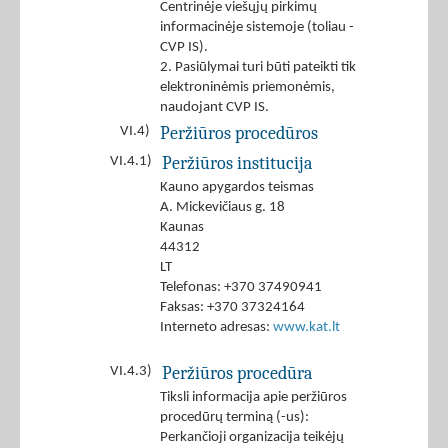
Centrinėje viešųjų pirkimų
informacinėje sistemoje (toliau -
CVP IS).
2. Pasiūlymai turi būti pateikti tik
elektroninėmis priemonėmis,
naudojant CVP IS.
Peržiūros procedūros
VI.4)
Peržiūros institucija
VI.4.1)
Kauno apygardos teismas
A. Mickevičiaus g. 18
Kaunas
44312
LT
Telefonas: +370 37490941
Faksas: +370 37324164
Interneto adresas:
www.kat.lt
Peržiūros procedūra
VI.4.3)
Tiksli informacija apie peržiūros
procedūrų terminą (-us):
Perkančioji organizacija teikėjų