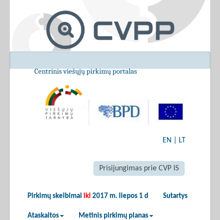
Centrinis viešųjų pirkimų portalas
EN
|
LT
Prisijungimas prie CVP IS
Pirkimų skelbimai
iki
2017 m. liepos 1 d
Sutartys
Ataskaitos
Metinis pirkimų planas