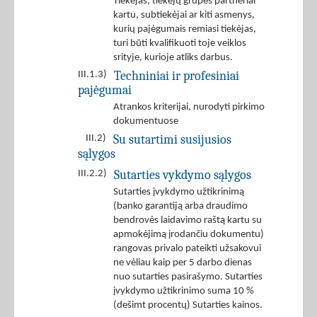
Tiekėjas, tiekėjų grupės partneriai
kartu, subtiekėjai ar kiti asmenys,
kurių pajėgumais remiasi tiekėjas,
turi būti kvalifikuoti toje veiklos
srityje, kurioje atliks darbus.
Techniniai ir profesiniai
III.1.3)
pajėgumai
Atrankos kriterijai, nurodyti pirkimo
dokumentuose
Su sutartimi susijusios
III.2)
sąlygos
Sutarties vykdymo sąlygos
III.2.2)
Sutarties įvykdymo užtikrinimą
(banko garantiją arba draudimo
bendrovės laidavimo raštą kartu su
apmokėjimą įrodančiu dokumentu)
rangovas privalo pateikti užsakovui
ne vėliau kaip per 5 darbo dienas
nuo sutarties pasirašymo. Sutarties
įvykdymo užtikrinimo suma 10 %
(dešimt procentų) Sutarties kainos.