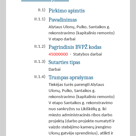
Pirkimo apimtis
II.1)
Pavadinimas
II.1.1)
Alytaus Ulonų, Pulko, Santaikos g.
rekonstravimo (kapitalinio remonto)
V etapo darbai
Pagrindinis BVPŽ kodas
II.1.2)
45000000
- Statybos darbai
Sutarties tipas
II.1.3)
Darbai
Trumpas aprašymas
II.1.4)
Tiekėjas turės parengti Alytaus
Ulonų, Pulko, Santaikos g.
rekonstravimo (kapitalinio remonto)
V etapo Santaikos g. rekonstravimo
nuo sankryžos su Likiškėlių g. iki
miesto administracinės ribos darbo
projektą (darbo projekte numatyti ir
vaizdo stebėjimo kamerų įrengimo
Ulonų gatvėje sprendinius), atlikti ir