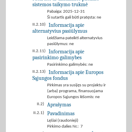
sistemos taikymo trukmė
Pabaiga: 2025-12-31
Ši sutartis gali būti pratęsta: ne
Informacija apie
II.2.10)
alternatyvius pasiūlymus
Leidžiama pateikti alternatyvius
pasiūlymus: ne
Informacija apie
II.2.11)
pasirinkimo galimybes
Pasirinkimo galimybės: ne
Informacija apie Europos
II.2.13)
Sąjungos fondus
Pirkimas yra susijęs su projektu ir
(arba) programa, finansuojama
Europos Sąjungos lėšomis: ne
Aprašymas
II.2)
Pavadinimas
II.2.1)
Lęšiai (raudonieji)
Pirkimo dalies Nr.: 7