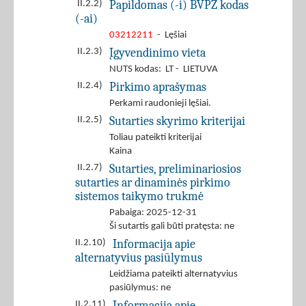
Papildomas (-i) BVPŽ kodas
II.2.2)
(-ai)
03212211
- Lęšiai
Įgyvendinimo vieta
II.2.3)
NUTS kodas: LT - LIETUVA
Pirkimo aprašymas
II.2.4)
Perkami raudonieji lęšiai.
Sutarties skyrimo kriterijai
II.2.5)
Toliau pateikti kriterijai
Kaina
Sutarties, preliminariosios
II.2.7)
sutarties ar dinaminės pirkimo
sistemos taikymo trukmė
Pabaiga: 2025-12-31
Ši sutartis gali būti pratęsta: ne
Informacija apie
II.2.10)
alternatyvius pasiūlymus
Leidžiama pateikti alternatyvius
pasiūlymus: ne
Informacija apie
II.2.11)