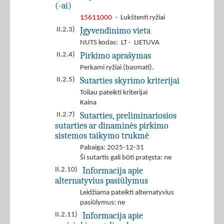
(-ai)
15611000
- Lukštenti ryžiai
Įgyvendinimo vieta
II.2.3)
NUTS kodas: LT - LIETUVA
Pirkimo aprašymas
II.2.4)
Perkami ryžiai (basmati).
Sutarties skyrimo kriterijai
II.2.5)
Toliau pateikti kriterijai
Kaina
Sutarties, preliminariosios
II.2.7)
sutarties ar dinaminės pirkimo
sistemos taikymo trukmė
Pabaiga: 2025-12-31
Ši sutartis gali būti pratęsta: ne
Informacija apie
II.2.10)
alternatyvius pasiūlymus
Leidžiama pateikti alternatyvius
pasiūlymus: ne
Informacija apie
II.2.11)