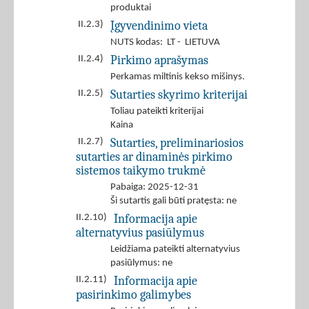
produktai
Įgyvendinimo vieta
II.2.3)
NUTS kodas: LT - LIETUVA
Pirkimo aprašymas
II.2.4)
Perkamas miltinis kekso mišinys.
Sutarties skyrimo kriterijai
II.2.5)
Toliau pateikti kriterijai
Kaina
Sutarties, preliminariosios
II.2.7)
sutarties ar dinaminės pirkimo
sistemos taikymo trukmė
Pabaiga: 2025-12-31
Ši sutartis gali būti pratęsta: ne
Informacija apie
II.2.10)
alternatyvius pasiūlymus
Leidžiama pateikti alternatyvius
pasiūlymus: ne
Informacija apie
II.2.11)
pasirinkimo galimybes