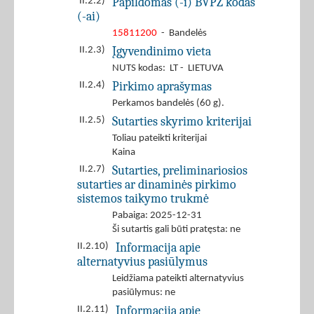
Papildomas (-i) BVPŽ kodas
II.2.2)
(-ai)
15811200
- Bandelės
Įgyvendinimo vieta
II.2.3)
NUTS kodas: LT - LIETUVA
Pirkimo aprašymas
II.2.4)
Perkamos bandelės (60 g).
Sutarties skyrimo kriterijai
II.2.5)
Toliau pateikti kriterijai
Kaina
Sutarties, preliminariosios
II.2.7)
sutarties ar dinaminės pirkimo
sistemos taikymo trukmė
Pabaiga: 2025-12-31
Ši sutartis gali būti pratęsta: ne
Informacija apie
II.2.10)
alternatyvius pasiūlymus
Leidžiama pateikti alternatyvius
pasiūlymus: ne
Informacija apie
II.2.11)