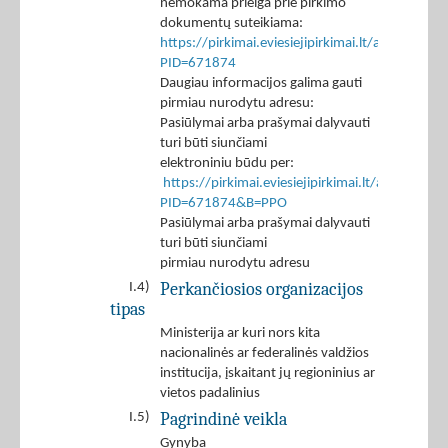
nemokama prieiga prie pirkimo
dokumentų suteikiama:
https://pirkimai.eviesiejipirkimai.lt/app/rfq/p
PID=671874
Daugiau informacijos galima gauti
pirmiau nurodytu adresu:
Pasiūlymai arba prašymai dalyvauti
turi būti siunčiami
elektroniniu būdu per:
https://pirkimai.eviesiejipirkimai.lt/app/rfq/r
PID=671874&B=PPO
Pasiūlymai arba prašymai dalyvauti
turi būti siunčiami
pirmiau nurodytu adresu
Perkančiosios organizacijos
I.4)
tipas
Ministerija ar kuri nors kita
nacionalinės ar federalinės valdžios
institucija, įskaitant jų regioninius ar
vietos padalinius
Pagrindinė veikla
I.5)
Gynyba