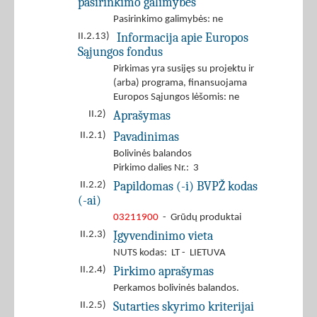
pasirinkimo galimybes
Pasirinkimo galimybės: ne
Informacija apie Europos
II.2.13)
Sąjungos fondus
Pirkimas yra susijęs su projektu ir
(arba) programa, finansuojama
Europos Sąjungos lėšomis: ne
Aprašymas
II.2)
Pavadinimas
II.2.1)
Bolivinės balandos
Pirkimo dalies Nr.: 3
Papildomas (-i) BVPŽ kodas
II.2.2)
(-ai)
03211900
- Grūdų produktai
Įgyvendinimo vieta
II.2.3)
NUTS kodas: LT - LIETUVA
Pirkimo aprašymas
II.2.4)
Perkamos bolivinės balandos.
Sutarties skyrimo kriterijai
II.2.5)