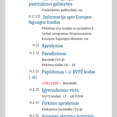
pasirinkimo galimybes
Pasirinkimo galimybės: ne
Informacija apie Europos
II.2.13)
Sąjungos fondus
Pirkimas yra susijęs su projektu ir
(arba) programa, finansuojama
Europos Sąjungos lėšomis: ne
Aprašymas
II.2)
Pavadinimas
II.2.1)
Bandelė (50 g)
Pirkimo dalies Nr.: 16
Papildomas (-i) BVPŽ kodas
II.2.2)
(-ai)
15811200
- Bandelės
Įgyvendinimo vieta
II.2.3)
NUTS kodas: LT - LIETUVA
Pirkimo aprašymas
II.2.4)
Perkamos bandelės (50 g).
Sutarties skyrimo kriterijai
II.2.5)