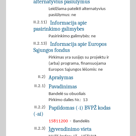
alternatyvius pasiūlymus
Leidžiama pateikti alternatyvius
pasiūlymus: ne
Informacija apie
II.2.11)
pasirinkimo galimybes
Pasirinkimo galimybės: ne
Informacija apie Europos
II.2.13)
Sąjungos fondus
Pirkimas yra susijęs su projektu ir
(arba) programa, finansuojama
Europos Sąjungos lėšomis: ne
Aprašymas
II.2)
Pavadinimas
II.2.1)
Bandelė su obuoliais
Pirkimo dalies Nr.: 13
Papildomas (-i) BVPŽ kodas
II.2.2)
(-ai)
15811200
- Bandelės
Įgyvendinimo vieta
II.2.3)