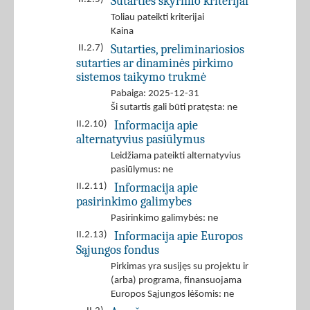
Sutarties skyrimo kriterijai
Toliau pateikti kriterijai
Kaina
Sutarties, preliminariosios
II.2.7)
sutarties ar dinaminės pirkimo
sistemos taikymo trukmė
Pabaiga: 2025-12-31
Ši sutartis gali būti pratęsta: ne
Informacija apie
II.2.10)
alternatyvius pasiūlymus
Leidžiama pateikti alternatyvius
pasiūlymus: ne
Informacija apie
II.2.11)
pasirinkimo galimybes
Pasirinkimo galimybės: ne
Informacija apie Europos
II.2.13)
Sąjungos fondus
Pirkimas yra susijęs su projektu ir
(arba) programa, finansuojama
Europos Sąjungos lėšomis: ne