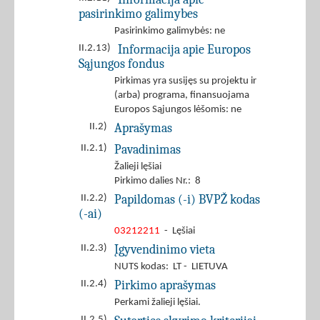
pasirinkimo galimybes
Pasirinkimo galimybės: ne
Informacija apie Europos
II.2.13)
Sąjungos fondus
Pirkimas yra susijęs su projektu ir
(arba) programa, finansuojama
Europos Sąjungos lėšomis: ne
Aprašymas
II.2)
Pavadinimas
II.2.1)
Žalieji lęšiai
Pirkimo dalies Nr.: 8
Papildomas (-i) BVPŽ kodas
II.2.2)
(-ai)
03212211
- Lęšiai
Įgyvendinimo vieta
II.2.3)
NUTS kodas: LT - LIETUVA
Pirkimo aprašymas
II.2.4)
Perkami žalieji lęšiai.
II.2.5)