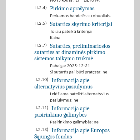
NUTS kodas: LT - LIETUVA
Pirkimo aprašymas
II.2.4)
Perkamos bandelės su obuoliais.
Sutarties skyrimo kriterijai
II.2.5)
Toliau pateikti kriterijai
Kaina
Sutarties, preliminariosios
II.2.7)
sutarties ar dinaminės pirkimo
sistemos taikymo trukmė
Pabaiga: 2025-12-31
Ši sutartis gali būti pratęsta: ne
Informacija apie
II.2.10)
alternatyvius pasiūlymus
Leidžiama pateikti alternatyvius
pasiūlymus: ne
Informacija apie
II.2.11)
pasirinkimo galimybes
Pasirinkimo galimybės: ne
Informacija apie Europos
II.2.13)
Sąjungos fondus