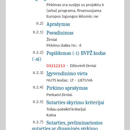
Pirkimas yra susijęs su projektu ir
(arba) programa, finansuojama
Europos Sąjungos lėšomis: ne
Aprašymas
II.2)
Pavadinimas
II.2.1)
Žirniai
Pirkimo dalies Nr.: 6
Papildomas (-i) BVPŽ kodas
II.2.2)
(-ai)
03212213
- Džiovinti žirniai
Įgyvendinimo vieta
II.2.3)
NUTS kodas: LT - LIETUVA
Pirkimo aprašymas
II.2.4)
Perkami žirniai.
Sutarties skyrimo kriterijai
II.2.5)
Toliau pateikti kriterijai
Kaina
Sutarties, preliminariosios
II.2.7)
sutarties ar dinaminės pirkimo