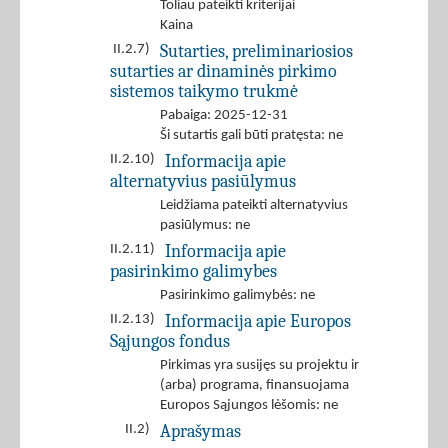
Toliau pateikti kriterijai
Kaina
Sutarties, preliminariosios
II.2.7)
sutarties ar dinaminės pirkimo
sistemos taikymo trukmė
Pabaiga: 2025-12-31
Ši sutartis gali būti pratęsta: ne
Informacija apie
II.2.10)
alternatyvius pasiūlymus
Leidžiama pateikti alternatyvius
pasiūlymus: ne
Informacija apie
II.2.11)
pasirinkimo galimybes
Pasirinkimo galimybės: ne
Informacija apie Europos
II.2.13)
Sąjungos fondus
Pirkimas yra susijęs su projektu ir
(arba) programa, finansuojama
Europos Sąjungos lėšomis: ne
Aprašymas
II.2)