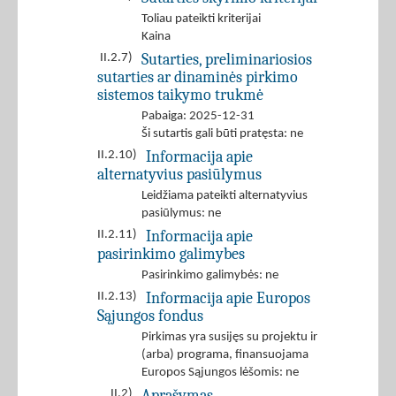
Toliau pateikti kriterijai
Kaina
Sutarties, preliminariosios
II.2.7)
sutarties ar dinaminės pirkimo
sistemos taikymo trukmė
Pabaiga: 2025-12-31
Ši sutartis gali būti pratęsta: ne
Informacija apie
II.2.10)
alternatyvius pasiūlymus
Leidžiama pateikti alternatyvius
pasiūlymus: ne
Informacija apie
II.2.11)
pasirinkimo galimybes
Pasirinkimo galimybės: ne
Informacija apie Europos
II.2.13)
Sąjungos fondus
Pirkimas yra susijęs su projektu ir
(arba) programa, finansuojama
Europos Sąjungos lėšomis: ne
Aprašymas
II.2)