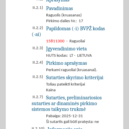
Pavadinimas
II.2.1)
Raguolis (kruasanas)
Pirkimo dalies Nr.: 17
Papildomas (-i) BVPŽ kodas
II.2.2)
(-ai)
15811300
- Raguoliai
Įgyvendinimo vieta
II.2.3)
NUTS kodas: LT - LIETUVA
Pirkimo aprašymas
II.2.4)
Perkami raguoliai (kruasanai).
Sutarties skyrimo kriterijai
II.2.5)
Toliau pateikti kriterijai
Kaina
Sutarties, preliminariosios
II.2.7)
sutarties ar dinaminės pirkimo
sistemos taikymo trukmė
Pabaiga: 2025-12-31
Ši sutartis gali būti pratęsta: ne
II.2.10)