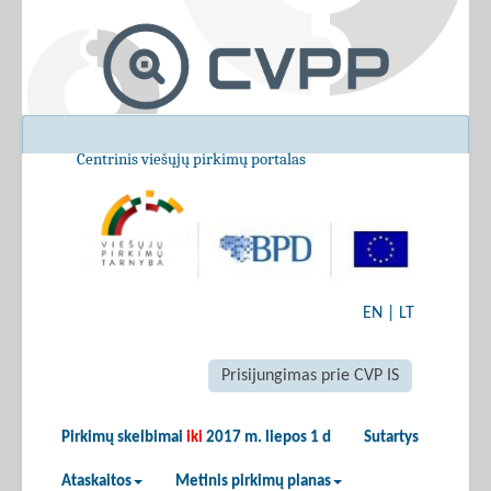
Centrinis viešųjų pirkimų portalas
EN
|
LT
Prisijungimas prie CVP IS
Pirkimų skelbimai
iki
2017 m. liepos 1 d
Sutartys
Ataskaitos
Metinis pirkimų planas