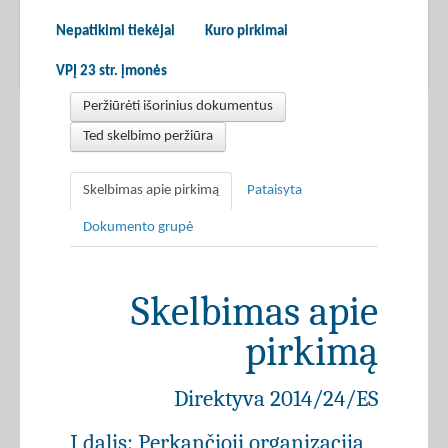
Nepatikimi tiekėjai
Kuro pirkimai
VPĮ 23 str. įmonės
Peržiūrėti išorinius dokumentus
Ted skelbimo peržiūra
Skelbimas apie pirkimą
Pataisyta
Dokumento grupė
Skelbimas apie
pirkimą
Direktyva 2014/24/ES
I dalis: Perkančioji organizacija