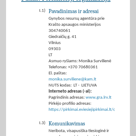
Pavadinimas ir adresai
I.1)
Gynybos resursų agentūra prie
Krašto apsaugos ministerijos
304740061
Giedraičių g. 41
Vilnius
09303
LT
Asmuo ryšiams: Monika Survilienė
Telefonas: +370 70680361
El. paštas:
monika.surviliene@kam.lt
NUTS kodas: LT - LIETUVA
Interneto adresas (-ai):
Pagrindinis adresas:
www.gra.lrv.lt
Pirkėjo profilio adresas:
https://pirkimai.eviesiejipirkimai.lt/ctm/Co
Komunikavimas
I.3)
Neribota, visapusiška tiesioginė ir