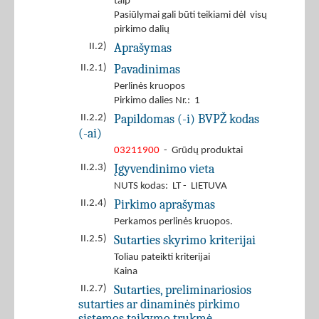
taip
Pasiūlymai gali būti teikiami dėl visų
pirkimo dalių
Aprašymas
II.2)
Pavadinimas
II.2.1)
Perlinės kruopos
Pirkimo dalies Nr.: 1
Papildomas (-i) BVPŽ kodas
II.2.2)
(-ai)
03211900
- Grūdų produktai
Įgyvendinimo vieta
II.2.3)
NUTS kodas: LT - LIETUVA
Pirkimo aprašymas
II.2.4)
Perkamos perlinės kruopos.
Sutarties skyrimo kriterijai
II.2.5)
Toliau pateikti kriterijai
Kaina
Sutarties, preliminariosios
II.2.7)
sutarties ar dinaminės pirkimo
sistemos taikymo trukmė