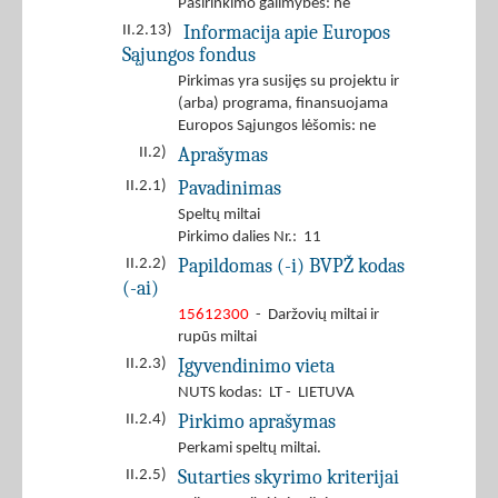
Pasirinkimo galimybės: ne
Informacija apie Europos
II.2.13)
Sąjungos fondus
Pirkimas yra susijęs su projektu ir
(arba) programa, finansuojama
Europos Sąjungos lėšomis: ne
Aprašymas
II.2)
Pavadinimas
II.2.1)
Speltų miltai
Pirkimo dalies Nr.: 11
Papildomas (-i) BVPŽ kodas
II.2.2)
(-ai)
15612300
- Daržovių miltai ir
rupūs miltai
Įgyvendinimo vieta
II.2.3)
NUTS kodas: LT - LIETUVA
Pirkimo aprašymas
II.2.4)
Perkami speltų miltai.
Sutarties skyrimo kriterijai
II.2.5)