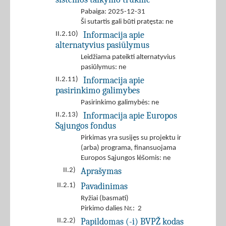
Pabaiga: 2025-12-31
Ši sutartis gali būti pratęsta: ne
Informacija apie
II.2.10)
alternatyvius pasiūlymus
Leidžiama pateikti alternatyvius
pasiūlymus: ne
Informacija apie
II.2.11)
pasirinkimo galimybes
Pasirinkimo galimybės: ne
Informacija apie Europos
II.2.13)
Sąjungos fondus
Pirkimas yra susijęs su projektu ir
(arba) programa, finansuojama
Europos Sąjungos lėšomis: ne
Aprašymas
II.2)
Pavadinimas
II.2.1)
Ryžiai (basmati)
Pirkimo dalies Nr.: 2
Papildomas (-i) BVPŽ kodas
II.2.2)