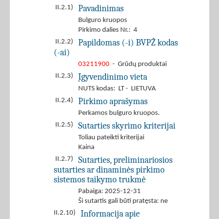
Pavadinimas
II.2.1)
Bulguro kruopos
Pirkimo dalies Nr.: 4
Papildomas (-i) BVPŽ kodas
II.2.2)
(-ai)
03211900
- Grūdų produktai
Įgyvendinimo vieta
II.2.3)
NUTS kodas: LT - LIETUVA
Pirkimo aprašymas
II.2.4)
Perkamos bulguro kruopos.
Sutarties skyrimo kriterijai
II.2.5)
Toliau pateikti kriterijai
Kaina
Sutarties, preliminariosios
II.2.7)
sutarties ar dinaminės pirkimo
sistemos taikymo trukmė
Pabaiga: 2025-12-31
Ši sutartis gali būti pratęsta: ne
Informacija apie
II.2.10)