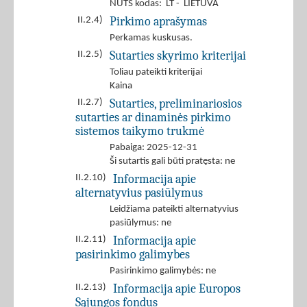
NUTS kodas: LT - LIETUVA
Pirkimo aprašymas
II.2.4)
Perkamas kuskusas.
Sutarties skyrimo kriterijai
II.2.5)
Toliau pateikti kriterijai
Kaina
Sutarties, preliminariosios
II.2.7)
sutarties ar dinaminės pirkimo
sistemos taikymo trukmė
Pabaiga: 2025-12-31
Ši sutartis gali būti pratęsta: ne
Informacija apie
II.2.10)
alternatyvius pasiūlymus
Leidžiama pateikti alternatyvius
pasiūlymus: ne
Informacija apie
II.2.11)
pasirinkimo galimybes
Pasirinkimo galimybės: ne
Informacija apie Europos
II.2.13)
Sąjungos fondus