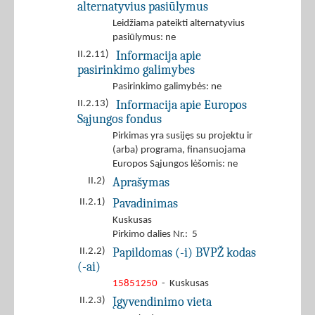
alternatyvius pasiūlymus
Leidžiama pateikti alternatyvius
pasiūlymus: ne
Informacija apie
II.2.11)
pasirinkimo galimybes
Pasirinkimo galimybės: ne
Informacija apie Europos
II.2.13)
Sąjungos fondus
Pirkimas yra susijęs su projektu ir
(arba) programa, finansuojama
Europos Sąjungos lėšomis: ne
Aprašymas
II.2)
Pavadinimas
II.2.1)
Kuskusas
Pirkimo dalies Nr.: 5
Papildomas (-i) BVPŽ kodas
II.2.2)
(-ai)
15851250
- Kuskusas
Įgyvendinimo vieta
II.2.3)