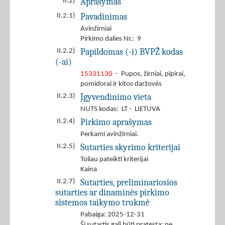
Aprašymas
II.2)
Pavadinimas
II.2.1)
Avinžirniai
Pirkimo dalies Nr.: 9
Papildomas (-i) BVPŽ kodas
II.2.2)
(-ai)
15331130
- Pupos, žirniai, pipirai,
pomidorai ir kitos daržovės
Įgyvendinimo vieta
II.2.3)
NUTS kodas: LT - LIETUVA
Pirkimo aprašymas
II.2.4)
Perkami avinžirniai.
Sutarties skyrimo kriterijai
II.2.5)
Toliau pateikti kriterijai
Kaina
Sutarties, preliminariosios
II.2.7)
sutarties ar dinaminės pirkimo
sistemos taikymo trukmė
Pabaiga: 2025-12-31
Ši sutartis gali būti pratęsta: ne