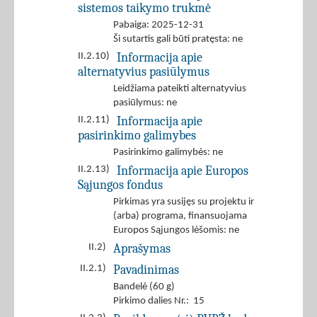
sistemos taikymo trukmė
Pabaiga: 2025-12-31
Ši sutartis gali būti pratęsta: ne
Informacija apie
II.2.10)
alternatyvius pasiūlymus
Leidžiama pateikti alternatyvius
pasiūlymus: ne
Informacija apie
II.2.11)
pasirinkimo galimybes
Pasirinkimo galimybės: ne
Informacija apie Europos
II.2.13)
Sąjungos fondus
Pirkimas yra susijęs su projektu ir
(arba) programa, finansuojama
Europos Sąjungos lėšomis: ne
Aprašymas
II.2)
Pavadinimas
II.2.1)
Bandelė (60 g)
Pirkimo dalies Nr.: 15