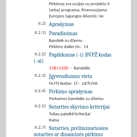
Pirkimas yra susijęs su projektu ir
(arba) programa, finansuojama
Europos Sąjungos lėšomis: ne
Aprašymas
II.2)
Pavadinimas
II.2.1)
Bandelė su džemu
Pirkimo dalies Nr.: 14
Papildomas (-i) BVPŽ kodas
II.2.2)
(-ai)
15811200
- Bandelės
Įgyvendinimo vieta
II.2.3)
NUTS kodas: LT - LIETUVA
Pirkimo aprašymas
II.2.4)
Perkamos bandelės su džemu.
Sutarties skyrimo kriterijai
II.2.5)
Toliau pateikti kriterijai
Kaina
Sutarties, preliminariosios
II.2.7)
sutarties ar dinaminės pirkimo