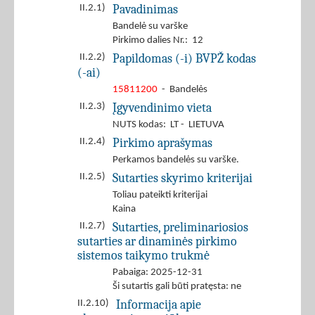
Pavadinimas
II.2.1)
Bandelė su varške
Pirkimo dalies Nr.: 12
Papildomas (-i) BVPŽ kodas
II.2.2)
(-ai)
15811200
- Bandelės
Įgyvendinimo vieta
II.2.3)
NUTS kodas: LT - LIETUVA
Pirkimo aprašymas
II.2.4)
Perkamos bandelės su varške.
Sutarties skyrimo kriterijai
II.2.5)
Toliau pateikti kriterijai
Kaina
Sutarties, preliminariosios
II.2.7)
sutarties ar dinaminės pirkimo
sistemos taikymo trukmė
Pabaiga: 2025-12-31
Ši sutartis gali būti pratęsta: ne
Informacija apie
II.2.10)