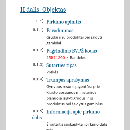
II dalis: Objektas
Pirkimo apimtis
II.1)
Pavadinimas
II.1.1)
Grūdai ir jų produktai bei šaldyti
gaminiai
Pagrindinis BVPŽ kodas
II.1.2)
15811200
- Bandelės
Sutarties tipas
II.1.3)
Prekės
Trumpas aprašymas
II.1.4)
Gynybos resursų agentūra prie
Krašto apsaugos ministerijos
planuoja įsigyti grūdus ir jų
produktus bei šaldytus gaminius.
Informacija apie pirkimo
II.1.6)
dalis
Ši sutartis suskaidyta į pirkimo dalis: