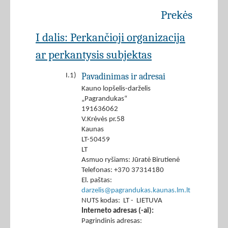
Prekės
I dalis: Perkančioji organizacija
ar perkantysis subjektas
Pavadinimas ir adresai
I.1)
Kauno lopšelis-darželis
„Pagrandukas“
191636062
V.Krėvės pr.58
Kaunas
LT-50459
LT
Asmuo ryšiams: Jūratė Birutienė
Telefonas: +370 37314180
El. paštas:
darzelis@pagrandukas.kaunas.lm.lt
NUTS kodas: LT - LIETUVA
Interneto adresas (-ai):
Pagrindinis adresas: