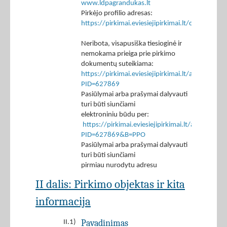
www.ldpagrandukas.lt
Pirkėjo profilio adresas:
https://pirkimai.eviesiejipirkimai.lt/ctm/Co
Neribota, visapusiška tiesioginė ir
nemokama prieiga prie pirkimo
dokumentų suteikiama:
https://pirkimai.eviesiejipirkimai.lt/app/rfq/p
PID=627869
Pasiūlymai arba prašymai dalyvauti
turi būti siunčiami
elektroniniu būdu per:
https://pirkimai.eviesiejipirkimai.lt/app/rfq/r
PID=627869&B=PPO
Pasiūlymai arba prašymai dalyvauti
turi būti siunčiami
pirmiau nurodytu adresu
II dalis: Pirkimo objektas ir kita
informacija
Pavadinimas
II.1)