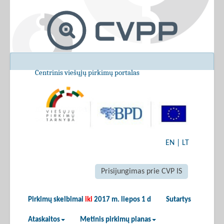
Centrinis viešųjų pirkimų portalas
EN
|
LT
Prisijungimas prie CVP IS
Pirkimų skelbimai
iki
2017 m. liepos 1 d
Sutartys
Ataskaitos
Metinis pirkimų planas