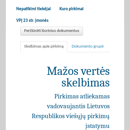
Nepatikimi tiekėjai
Kuro pirkimai
VPĮ 23 str. įmonės
Peržiūrėti išorinius dokumentus
Skelbimas apie pirkimą
Dokumento grupė
Mažos vertės
skelbimas
Pirkimas atliekamas
vadovaujantis Lietuvos
Respublikos viešųjų pirkimų
įstatymu