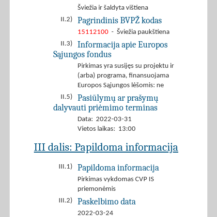
Šviežia ir šaldyta vištiena
Pagrindinis BVPŽ kodas
II.2)
15112100
- Šviežia paukštiena
Informacija apie Europos
II.3)
Sąjungos fondus
Pirkimas yra susijęs su projektu ir
(arba) programa, finansuojama
Europos Sąjungos lėšomis: ne
Pasiūlymų ar prašymų
II.5)
dalyvauti priėmimo terminas
Data: 2022-03-31
Vietos laikas: 13:00
III dalis: Papildoma informacija
Papildoma informacija
III.1)
Pirkimas vykdomas CVP IS
priemonėmis
Paskelbimo data
III.2)
2022-03-24