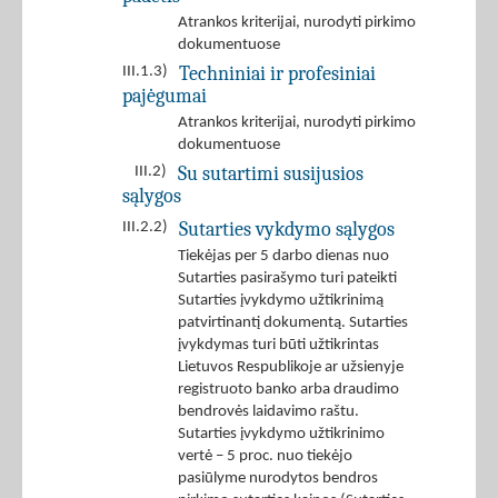
Atrankos kriterijai, nurodyti pirkimo
dokumentuose
Techniniai ir profesiniai
III.1.3)
pajėgumai
Atrankos kriterijai, nurodyti pirkimo
dokumentuose
Su sutartimi susijusios
III.2)
sąlygos
Sutarties vykdymo sąlygos
III.2.2)
Tiekėjas per 5 darbo dienas nuo
Sutarties pasirašymo turi pateikti
Sutarties įvykdymo užtikrinimą
patvirtinantį dokumentą. Sutarties
įvykdymas turi būti užtikrintas
Lietuvos Respublikoje ar užsienyje
registruoto banko arba draudimo
bendrovės laidavimo raštu.
Sutarties įvykdymo užtikrinimo
vertė – 5 proc. nuo tiekėjo
pasiūlyme nurodytos bendros