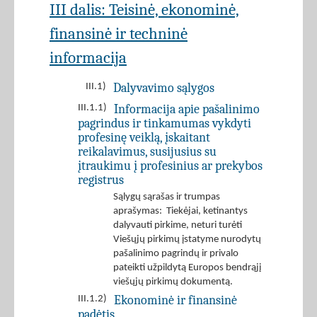
III dalis: Teisinė, ekonominė,
finansinė ir techninė
informacija
Dalyvavimo sąlygos
III.1)
Informacija apie pašalinimo
III.1.1)
pagrindus ir tinkamumas vykdyti
profesinę veiklą, įskaitant
reikalavimus, susijusius su
įtraukimu į profesinius ar prekybos
registrus
Sąlygų sąrašas ir trumpas
aprašymas: Tiekėjai, ketinantys
dalyvauti pirkime, neturi turėti
Viešųjų pirkimų įstatyme nurodytų
pašalinimo pagrindų ir privalo
pateikti užpildytą Europos bendrąjį
viešųjų pirkimų dokumentą.
Ekonominė ir finansinė
III.1.2)
padėtis