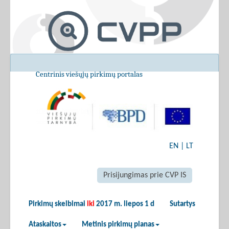
Centrinis viešųjų pirkimų portalas
EN
|
LT
Prisijungimas prie CVP IS
Pirkimų skelbimai
iki
2017 m. liepos 1 d
Sutartys
Ataskaitos
Metinis pirkimų planas