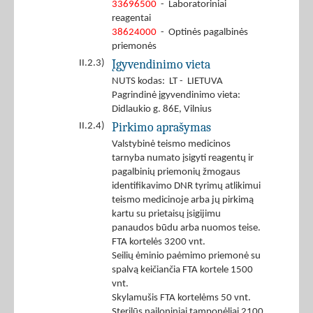
33696500
- Laboratoriniai
reagentai
38624000
- Optinės pagalbinės
priemonės
Įgyvendinimo vieta
II.2.3)
NUTS kodas: LT - LIETUVA
Pagrindinė įgyvendinimo vieta:
Didlaukio g. 86E, Vilnius
Pirkimo aprašymas
II.2.4)
Valstybinė teismo medicinos
tarnyba numato įsigyti reagentų ir
pagalbinių priemonių žmogaus
identifikavimo DNR tyrimų atlikimui
teismo medicinoje arba jų pirkimą
kartu su prietaisų įsigijimu
panaudos būdu arba nuomos teise.
FTA kortelės 3200 vnt.
Seilių ėminio paėmimo priemonė su
spalvą keičiančia FTA kortele 1500
vnt.
Skylamušis FTA kortelėms 50 vnt.
Sterilūs nailoniniai tamponėliai 2100