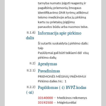
tarnyba numato įsigyti reagentų ir
pagalbinių priemonių žmogaus
identifikavimo DNR tyrimų atlikimui
teismo medicinoje arba jų pirkimą
kartu su prietaisų įsigijimu
panaudos būdu arba nuomos teise.
Informacija apie pirkimo
II.1.6)
dalis
Ši sutartis suskaidyta į pirkimo dalis:
taip
Pasiūlymai gali būti teikiami dėl visų
pirkimo dalių
Aprašymas
II.2)
Pavadinimas
II.2.1)
PRIEMONĖS MĖGINIŲ PAĖMIMUI
Pirkimo dalies Nr.: 1
Papildomas (-i) BVPŽ kodas
II.2.2)
(-ai)
33140000
- Medicinos reikmenys
33192500
- Mėgintuvėliai