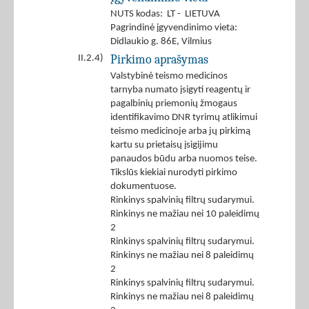
NUTS kodas: LT - LIETUVA
Pagrindinė įgyvendinimo vieta:
Didlaukio g. 86E, Vilmius
Pirkimo aprašymas
II.2.4)
Valstybinė teismo medicinos
tarnyba numato įsigyti reagentų ir
pagalbinių priemonių žmogaus
identifikavimo DNR tyrimų atlikimui
teismo medicinoje arba jų pirkimą
kartu su prietaisų įsigijimu
panaudos būdu arba nuomos teise.
Tikslūs kiekiai nurodyti pirkimo
dokumentuose.
Rinkinys spalvinių filtrų sudarymui.
Rinkinys ne mažiau nei 10 paleidimų
2
Rinkinys spalvinių filtrų sudarymui.
Rinkinys ne mažiau nei 8 paleidimų
2
Rinkinys spalvinių filtrų sudarymui.
Rinkinys ne mažiau nei 8 paleidimų