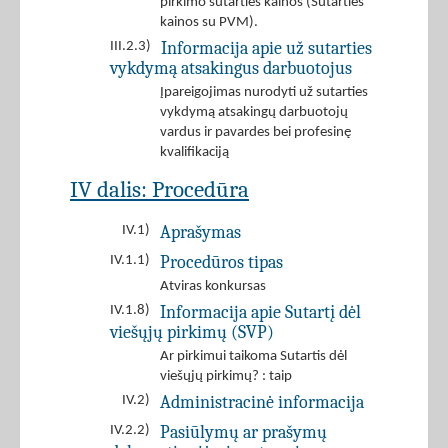
pirkimo sutarties kainos (Sutarties
kainos su PVM).
Informacija apie už sutarties
III.2.3)
vykdymą atsakingus darbuotojus
Įpareigojimas nurodyti už sutarties
vykdymą atsakingų darbuotojų
vardus ir pavardes bei profesinę
kvalifikaciją
IV dalis: Procedūra
Aprašymas
IV.1)
Procedūros tipas
IV.1.1)
Atviras konkursas
Informacija apie Sutartį dėl
IV.1.8)
viešųjų pirkimų (SVP)
Ar pirkimui taikoma Sutartis dėl
viešųjų pirkimų? : taip
Administracinė informacija
IV.2)
Pasiūlymų ar prašymų
IV.2.2)