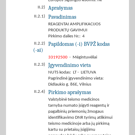
Europos Sąjungos lėšomis: ne
Aprašymas
II.2)
Pavadinimas
II.2.1)
REAGENTAI AMPLIFIKACIJOS
PRODUKTŲ GAVIMUI
Pirkimo dalies Nr.: 4
Papildomas (-i) BVPŽ kodas
II.2.2)
(-ai)
33192500
- Mėgintuvėliai
Įgyvendinimo vieta
II.2.3)
NUTS kodas: LT - LIETUVA
Pagrindinė įgyvendinimo vieta:
Didlaukio g. 86E, Vilnius
Pirkimo aprašymas
II.2.4)
Valstybinė teismo medicinos
tarnyba numato įsigyti reagentų ir
pagalbinių priemonių žmogaus
identifikavimo DNR tyrimų atlikimui
teismo medicinoje arba jų pirkimą
kartu su prietaisų įsigijimu