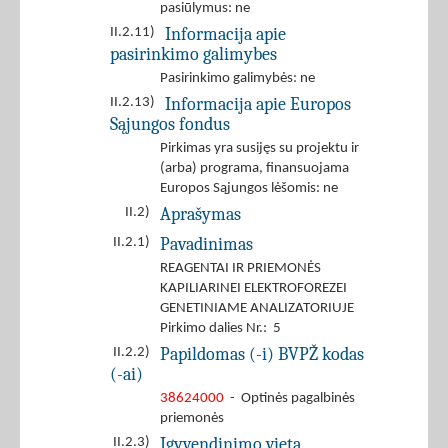
pasiūlymus: ne
Informacija apie
II.2.11)
pasirinkimo galimybes
Pasirinkimo galimybės: ne
Informacija apie Europos
II.2.13)
Sąjungos fondus
Pirkimas yra susijęs su projektu ir
(arba) programa, finansuojama
Europos Sąjungos lėšomis: ne
Aprašymas
II.2)
Pavadinimas
II.2.1)
REAGENTAI IR PRIEMONĖS
KAPILIARINEI ELEKTROFOREZEI
GENETINIAME ANALIZATORIUJE
Pirkimo dalies Nr.: 5
Papildomas (-i) BVPŽ kodas
II.2.2)
(-ai)
38624000
- Optinės pagalbinės
priemonės
Įgyvendinimo vieta
II.2.3)