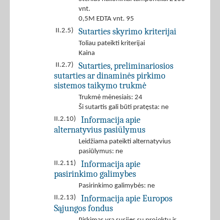
vnt.
0,5M EDTA vnt. 95
Sutarties skyrimo kriterijai
II.2.5)
Toliau pateikti kriterijai
Kaina
Sutarties, preliminariosios
II.2.7)
sutarties ar dinaminės pirkimo
sistemos taikymo trukmė
Trukmė mėnesiais: 24
Ši sutartis gali būti pratęsta: ne
Informacija apie
II.2.10)
alternatyvius pasiūlymus
Leidžiama pateikti alternatyvius
pasiūlymus: ne
Informacija apie
II.2.11)
pasirinkimo galimybes
Pasirinkimo galimybės: ne
Informacija apie Europos
II.2.13)
Sąjungos fondus