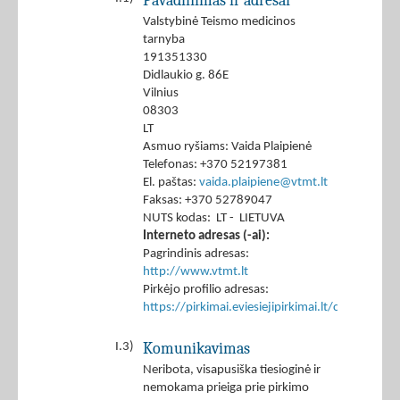
Pavadinimas ir adresai
Valstybinė Teismo medicinos
tarnyba
191351330
Didlaukio g. 86E
Vilnius
08303
LT
Asmuo ryšiams: Vaida Plaipienė
Telefonas: +370 52197381
El. paštas:
vaida.plaipiene@vtmt.lt
Faksas: +370 52789047
NUTS kodas: LT - LIETUVA
Interneto adresas (-ai):
Pagrindinis adresas:
http://www.vtmt.lt
Pirkėjo profilio adresas:
https://pirkimai.eviesiejipirkimai.lt/ctm/Co
Komunikavimas
I.3)
Neribota, visapusiška tiesioginė ir
nemokama prieiga prie pirkimo