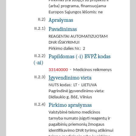
Pirkimas yra susijęs su projektu ir
(arba) programa, finansuojama
Europos Sąjungos lėšomis: ne
Aprašymas
II.2)
Pavadinimas
II.2.1)
REAGENTAI AUTOMATIZUOTAM
DNR IŠSKYRIMUI
Pirkimo dalies Nr.: 2
Papildomas (-i) BVPŽ kodas
II.2.2)
(-ai)
33140000
- Medicinos reikmenys
Įgyvendinimo vieta
II.2.3)
NUTS kodas: LT - LIETUVA
Pagrindinė įgyvendinimo vieta:
Didlaukio g. 86E, Vilnius
Pirkimo aprašymas
II.2.4)
Valstybinė teismo medicinos
tarnyba numato įsigyti reagentų ir
pagalbinių priemonių žmogaus
identifikavimo DNR tyrimų atlikimui