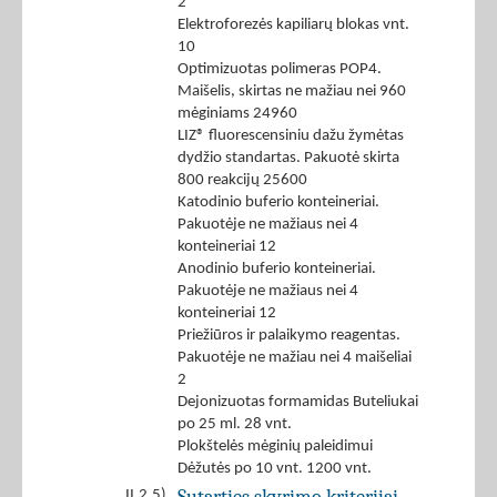
2
Elektroforezės kapiliarų blokas vnt.
10
Optimizuotas polimeras POP4.
Maišelis, skirtas ne mažiau nei 960
mėginiams 24960
LIZ® fluorescensiniu dažu žymėtas
dydžio standartas. Pakuotė skirta
800 reakcijų 25600
Katodinio buferio konteineriai.
Pakuotėje ne mažiaus nei 4
konteineriai 12
Anodinio buferio konteineriai.
Pakuotėje ne mažiaus nei 4
konteineriai 12
Priežiūros ir palaikymo reagentas.
Pakuotėje ne mažiau nei 4 maišeliai
2
Dejonizuotas formamidas Buteliukai
po 25 ml. 28 vnt.
Plokštelės mėginių paleidimui
Dėžutės po 10 vnt. 1200 vnt.
II.2.5)