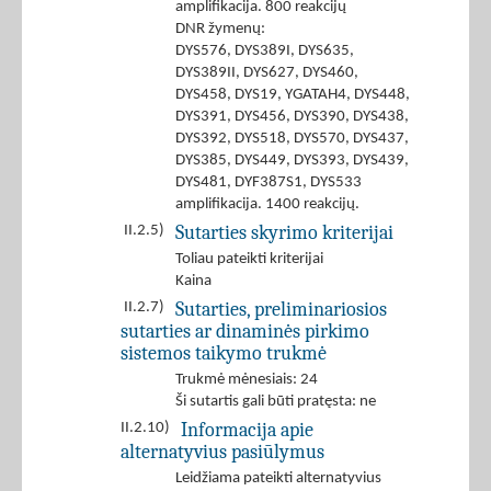
amplifikacija. 800 reakcijų
DNR žymenų:
DYS576, DYS389I, DYS635,
DYS389II, DYS627, DYS460,
DYS458, DYS19, YGATAH4, DYS448,
DYS391, DYS456, DYS390, DYS438,
DYS392, DYS518, DYS570, DYS437,
DYS385, DYS449, DYS393, DYS439,
DYS481, DYF387S1, DYS533
amplifikacija. 1400 reakcijų.
Sutarties skyrimo kriterijai
II.2.5)
Toliau pateikti kriterijai
Kaina
Sutarties, preliminariosios
II.2.7)
sutarties ar dinaminės pirkimo
sistemos taikymo trukmė
Trukmė mėnesiais: 24
Ši sutartis gali būti pratęsta: ne
Informacija apie
II.2.10)
alternatyvius pasiūlymus
Leidžiama pateikti alternatyvius