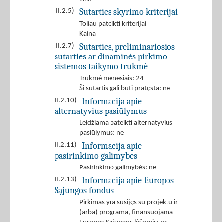
Sutarties skyrimo kriterijai
II.2.5)
Toliau pateikti kriterijai
Kaina
Sutarties, preliminariosios
II.2.7)
sutarties ar dinaminės pirkimo
sistemos taikymo trukmė
Trukmė mėnesiais: 24
Ši sutartis gali būti pratęsta: ne
Informacija apie
II.2.10)
alternatyvius pasiūlymus
Leidžiama pateikti alternatyvius
pasiūlymus: ne
Informacija apie
II.2.11)
pasirinkimo galimybes
Pasirinkimo galimybės: ne
Informacija apie Europos
II.2.13)
Sąjungos fondus
Pirkimas yra susijęs su projektu ir
(arba) programa, finansuojama