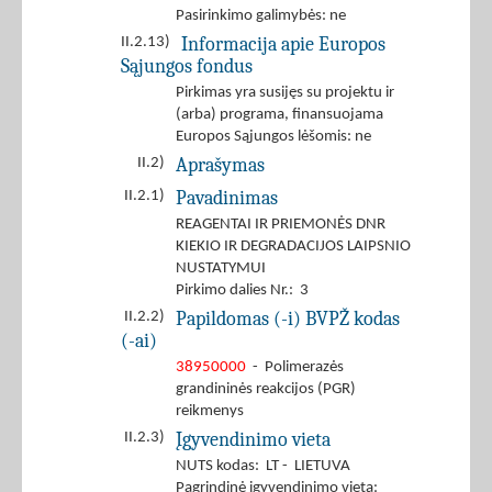
Pasirinkimo galimybės: ne
Informacija apie Europos
II.2.13)
Sąjungos fondus
Pirkimas yra susijęs su projektu ir
(arba) programa, finansuojama
Europos Sąjungos lėšomis: ne
Aprašymas
II.2)
Pavadinimas
II.2.1)
REAGENTAI IR PRIEMONĖS DNR
KIEKIO IR DEGRADACIJOS LAIPSNIO
NUSTATYMUI
Pirkimo dalies Nr.: 3
Papildomas (-i) BVPŽ kodas
II.2.2)
(-ai)
38950000
- Polimerazės
grandininės reakcijos (PGR)
reikmenys
Įgyvendinimo vieta
II.2.3)
NUTS kodas: LT - LIETUVA
Pagrindinė įgyvendinimo vieta: