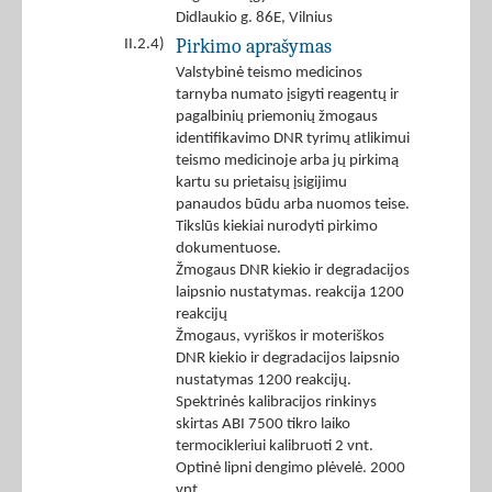
Didlaukio g. 86E, Vilnius
Pirkimo aprašymas
II.2.4)
Valstybinė teismo medicinos
tarnyba numato įsigyti reagentų ir
pagalbinių priemonių žmogaus
identifikavimo DNR tyrimų atlikimui
teismo medicinoje arba jų pirkimą
kartu su prietaisų įsigijimu
panaudos būdu arba nuomos teise.
Tikslūs kiekiai nurodyti pirkimo
dokumentuose.
Žmogaus DNR kiekio ir degradacijos
laipsnio nustatymas. reakcija 1200
reakcijų
Žmogaus, vyriškos ir moteriškos
DNR kiekio ir degradacijos laipsnio
nustatymas 1200 reakcijų.
Spektrinės kalibracijos rinkinys
skirtas ABI 7500 tikro laiko
termocikleriui kalibruoti 2 vnt.
Optinė lipni dengimo plėvelė. 2000
vnt.