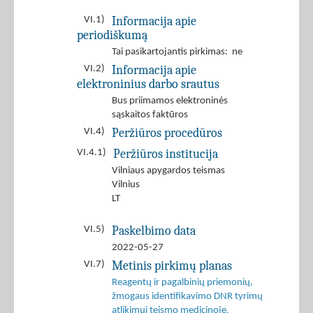
Informacija apie
VI.1)
periodiškumą
Tai pasikartojantis pirkimas: ne
Informacija apie
VI.2)
elektroninius darbo srautus
Bus priimamos elektroninės
sąskaitos faktūros
Peržiūros procedūros
VI.4)
Peržiūros institucija
VI.4.1)
Vilniaus apygardos teismas
Vilnius
LT
Paskelbimo data
VI.5)
2022-05-27
Metinis pirkimų planas
VI.7)
Reagentų ir pagalbinių priemonių,
žmogaus identifikavimo DNR tyrimų
atlikimui teismo medicinoje,