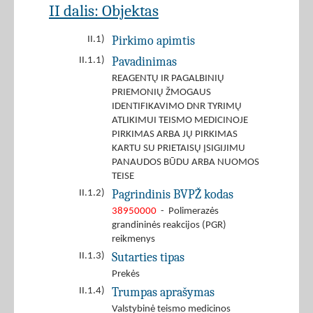
II dalis: Objektas
Pirkimo apimtis
II.1)
Pavadinimas
II.1.1)
REAGENTŲ IR PAGALBINIŲ
PRIEMONIŲ ŽMOGAUS
IDENTIFIKAVIMO DNR TYRIMŲ
ATLIKIMUI TEISMO MEDICINOJE
PIRKIMAS ARBA JŲ PIRKIMAS
KARTU SU PRIETAISŲ ĮSIGIJIMU
PANAUDOS BŪDU ARBA NUOMOS
TEISE
Pagrindinis BVPŽ kodas
II.1.2)
38950000
- Polimerazės
grandininės reakcijos (PGR)
reikmenys
Sutarties tipas
II.1.3)
Prekės
Trumpas aprašymas
II.1.4)
Valstybinė teismo medicinos