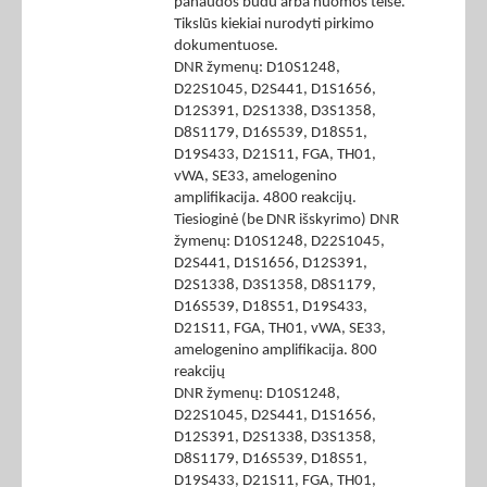
panaudos būdu arba nuomos teise.
Tikslūs kiekiai nurodyti pirkimo
dokumentuose.
DNR žymenų: D10S1248,
D22S1045, D2S441, D1S1656,
D12S391, D2S1338, D3S1358,
D8S1179, D16S539, D18S51,
D19S433, D21S11, FGA, TH01,
vWA, SE33, amelogenino
amplifikacija. 4800 reakcijų.
Tiesioginė (be DNR išskyrimo) DNR
žymenų: D10S1248, D22S1045,
D2S441, D1S1656, D12S391,
D2S1338, D3S1358, D8S1179,
D16S539, D18S51, D19S433,
D21S11, FGA, TH01, vWA, SE33,
amelogenino amplifikacija. 800
reakcijų
DNR žymenų: D10S1248,
D22S1045, D2S441, D1S1656,
D12S391, D2S1338, D3S1358,
D8S1179, D16S539, D18S51,
D19S433, D21S11, FGA, TH01,