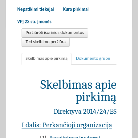
Nepatikimi tiekėjai
Kuro pirkimai
VPĮ 23 str. įmonės
Peržiūrėti išorinius dokumentus
Ted skelbimo peržiūra
Skelbimas apie pirkimą
Dokumento grupė
Skelbimas apie
pirkimą
Direktyva 2014/24/ES
I dalis: Perkančioji organizacija
I.1)