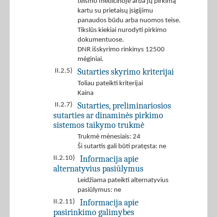
teismo medicinoje arba jų pirkimą
kartu su prietaisų įsigijimu
panaudos būdu arba nuomos teise.
Tikslūs kiekiai nurodyti pirkimo
dokumentuose.
DNR išskyrimo rinkinys 12500
mėginiai.
Sutarties skyrimo kriterijai
II.2.5)
Toliau pateikti kriterijai
Kaina
Sutarties, preliminariosios
II.2.7)
sutarties ar dinaminės pirkimo
sistemos taikymo trukmė
Trukmė mėnesiais: 24
Ši sutartis gali būti pratęsta: ne
Informacija apie
II.2.10)
alternatyvius pasiūlymus
Leidžiama pateikti alternatyvius
pasiūlymus: ne
Informacija apie
II.2.11)
pasirinkimo galimybes