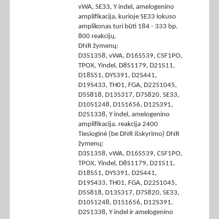
vWA, SE33, Y indel, amelogenino
amplifikacija, kurioje SE33 lokuso
amplikonas turi būti 184 - 333 bp.
800 reakcijų.
DNR žymenų:
D3S1358, vWA, D16S539, CSF1PO,
TPOX, Yindel, D8S1179, D21S11,
D18S51, DYS391, D2S441,
D19S433, TH01, FGA, D22S1045,
D5S818, D13S317, D7S820, SE33,
D10S1248, D1S1656, D12S391,
D2S1338, Y indel, amelogenino
amplifikacija. reakcija 2400
Tiesioginė (be DNR išskyrimo) DNR
žymenų:
D3S1358, vWA, D16S539, CSF1PO,
TPOX, Yindel, D8S1179, D21S11,
D18S51, DYS391, D2S441,
D19S433, TH01, FGA, D22S1045,
D5S818, D13S317, D7S820, SE33,
D10S1248, D1S1656, D12S391,
D2S1338, Y indel ir amelogenino