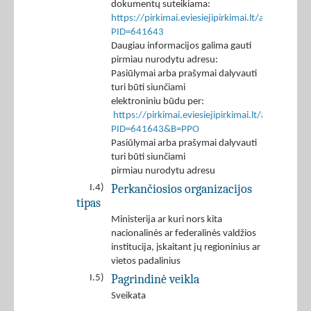
dokumentų suteikiama:
https://pirkimai.eviesiejipirkimai.lt/app/rfq/p
PID=641643
Daugiau informacijos galima gauti
pirmiau nurodytu adresu:
Pasiūlymai arba prašymai dalyvauti
turi būti siunčiami
elektroniniu būdu per:
https://pirkimai.eviesiejipirkimai.lt/app/rfq/r
PID=641643&B=PPO
Pasiūlymai arba prašymai dalyvauti
turi būti siunčiami
pirmiau nurodytu adresu
Perkančiosios organizacijos
I.4)
tipas
Ministerija ar kuri nors kita
nacionalinės ar federalinės valdžios
institucija, įskaitant jų regioninius ar
vietos padalinius
Pagrindinė veikla
I.5)
Sveikata