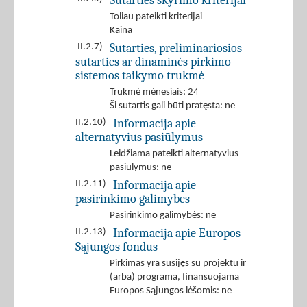
Sutarties skyrimo kriterijai
Toliau pateikti kriterijai
Kaina
Sutarties, preliminariosios
II.2.7)
sutarties ar dinaminės pirkimo
sistemos taikymo trukmė
Trukmė mėnesiais: 24
Ši sutartis gali būti pratęsta: ne
Informacija apie
II.2.10)
alternatyvius pasiūlymus
Leidžiama pateikti alternatyvius
pasiūlymus: ne
Informacija apie
II.2.11)
pasirinkimo galimybes
Pasirinkimo galimybės: ne
Informacija apie Europos
II.2.13)
Sąjungos fondus
Pirkimas yra susijęs su projektu ir
(arba) programa, finansuojama
Europos Sąjungos lėšomis: ne